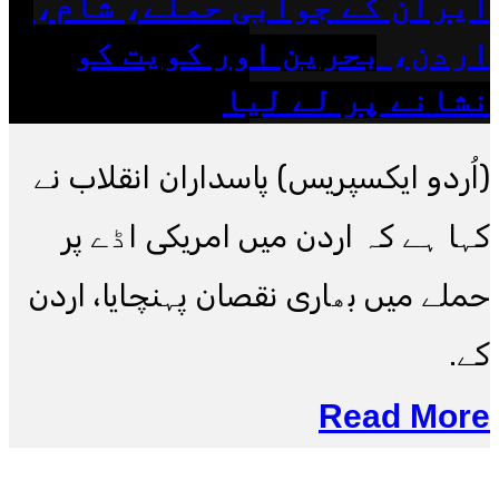
ایران کے جوابی حملے، شام،
اردن، بحرین اور کویت کو
نشانے پر لے لیا
(اُردو ایکسپریس) پاسداران انقلاب نے
کہا ہے کہ اردن میں امریکی اڈے پر
حملے میں بھاری نقصان پہنچایا، اردن
کے.
Read More