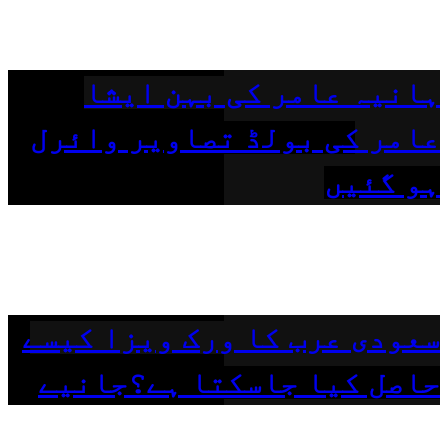
ہانیہ عامر کی بہن ایشا
عامر کی بولڈ تصاویر وائرل
ہو گئیں
سعودی عرب کا ورک ویزا کیسے
حاصل کیا جاسکتا ہے؟جانیے