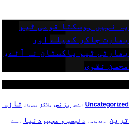
یہ نہیں ہوسکتا قومی ٹیم
بھارت جاکر کھیلے اور
بھارتی ٹیم پاکستان نہ آئے،
محسن نقوی
مقبول ٹیگز
تازہ
بزنس
Uncategorized
بلاگز
ایکشن
بیس بال
ترین
دنیا
دلچسپ و عجیب
حرکت پذیری
ریسنگ