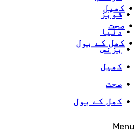
کھیل
شوبز
صحت
دنیا
کھل کے بول
بزنس
کھیل
صحت
کھل کے بول
Menu