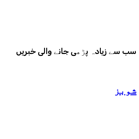
نیوز اور میڈیا بائیٹس بھی
کامیابی سے چلا رہا ہے
سب سے زیادہ پڑھی جانے والی خبریں
شوبز
ہانیہ عامر کی بہن ایشا
عامر کی بولڈ تصاویر وائرل
ہو گئیں