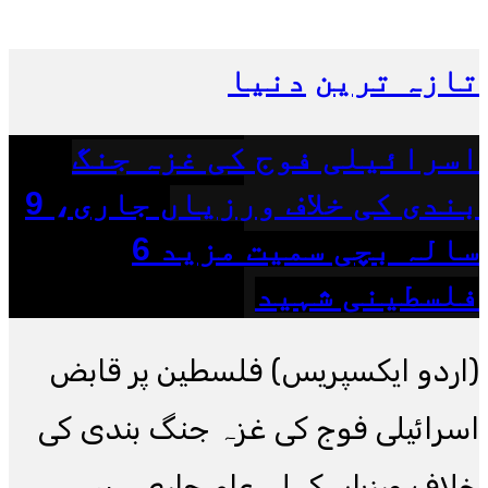
تازہ ترین
دنیا
اسرائیلی فوج کی غزہ جنگ
بندی کی خلاف ورزیاں جاری، 9
سالہ بچی سمیت مزید 6
فلسطینی شہید
(اردو ایکسپریس) فلسطین پر قابض
اسرائیلی فوج کی غزہ جنگ بندی کی
خلاف ورزیاں کھلے عام جاری ہیں۔