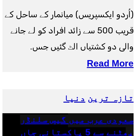
(اُردو ایکسپریس) میانمار کے ساحل کے
قریب 500 سے زائد افراد کو لے جانے
والی دو کشتیاں الٹ گئیں جس.
Read More
تازہ ترین
دنیا
سعودی عرب میں گیس سلنڈر
پھٹنے سے 5 پاکستانی جاں