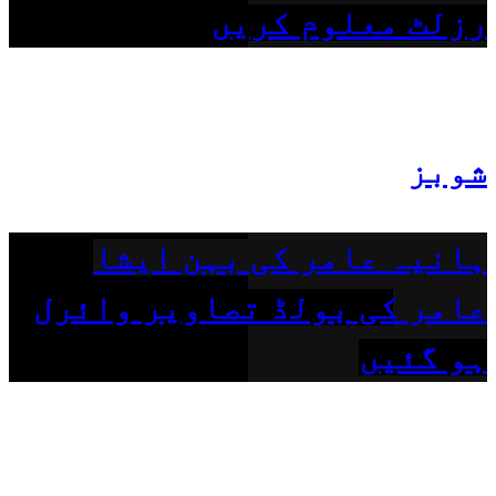
رزلٹ معلوم کریں
شوبز
ہانیہ عامر کی بہن ایشا
عامر کی بولڈ تصاویر وائرل
ہو گئیں