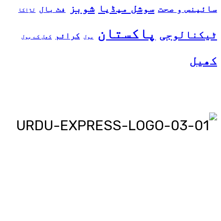
شوبز
سوشل میڈیا
سائینس و صحت
فٹ بال
لڑاکا
پاکستان
ٹیکنالوجی
کرائم
پول
کھل کے بول
کھیل
اردو ایکسپریس پر آپ پڑھیں اور
دیکھیں گے دنیا بھر کی خبریں، مختصر
پیرائے میں، یعنی سو لفظوں میں پوری