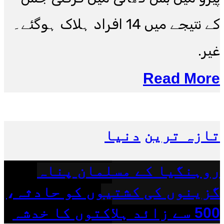
کے نتیجے میں 14 افراد ہلاک ہوگئے۔
غیر.
Read More
تازہ ترین
دنیا
روہنگیا کے مسلمان پناہ
گزینوں کی کشتیوں کو حادثہ،
500 سے زائد ہلاکتوں کا خدشہ