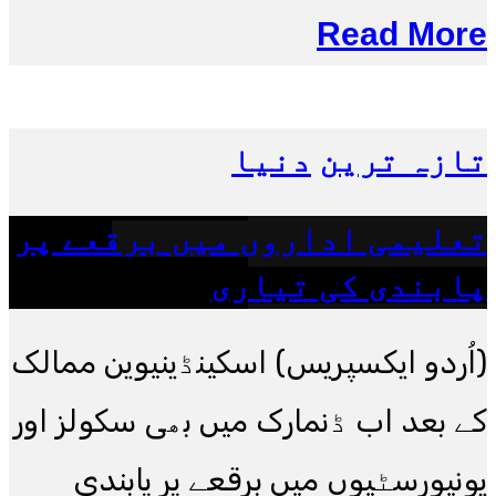
Read More
تازہ ترین
دنیا
تعلیمی اداروں میں برقعے پر
پابندی کی تیاری
(اُردو ایکسپریس) اسکینڈینیوین ممالک
کے بعد اب ڈنمارک میں بھی سکولز اور
یونیورسٹیوں میں برقعے پر پابندی