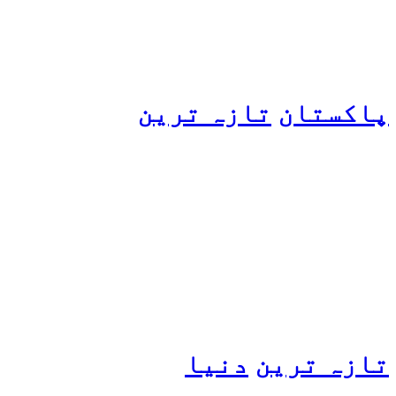
پاکستان
تازہ ترین
پیٹرول کی قیمتوں میں اضافے
کی وجہ کیا ہے؟ وزیرِ
پیٹرولیم نے پردہ اٹھا دیا
تازہ ترین
دنیا