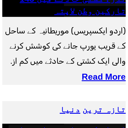
تارکین وطن لاپتہ
(اردو ایکسپریس) موریطانیہ کے ساحل
کے قریب یورپ جانے کی کوشش کرنے
والی ایک کشتی کے حادثے میں کم از.
Read More
تازہ ترین
دنیا