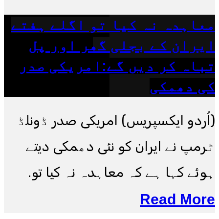
معاہدہ نہ کیا تو اگلے ہفتے
ایران کے بجلی گھر اور پل
تباہ کر دیں گے:امریکی صدر
کی دھمکی
(اُردو ایکسپریس) امریکی صدر ڈونلڈ
ٹرمپ نے ایران کو نئی دھمکی دیتے
ہوئے کہا ہے کہ معاہدہ نہ کیا تو.
Read More