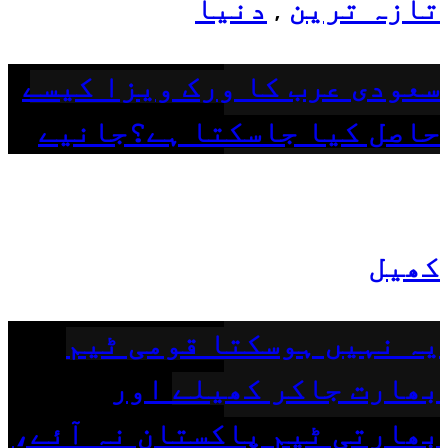
تازہ ترین
دنیا
,
سعودی عرب کا ورک ویزا کیسے
حاصل کیا جاسکتا ہے؟جانیے
کھیل
یہ نہیں ہوسکتا قومی ٹیم
بھارت جاکر کھیلے اور
بھارتی ٹیم پاکستان نہ آئے،