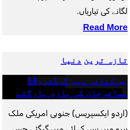
لگانے کی تیاریاں.
Read More
تازہ ترین
دنیا
بس کھائی میں گرگئی،14
مسافرجان کی بازی ہارگئے
(اردو ایکسپریس) جنوبی امریکی ملک
پیرو میں بس کھائی میں گرگئی جس