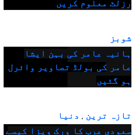
رزلٹ معلوم کریں
شوبز
ہانیہ عامر کی بہن ایشا
عامر کی بولڈ تصاویر وائرل
ہو گئیں
تازہ ترین
دنیا
,
سعودی عرب کا ورک ویزا کیسے