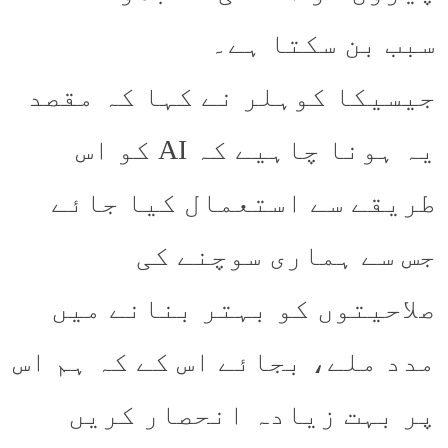
سبب بن سکتا ہے۔
جیسیکا کوہلر نے کہا کہ مقصد
یہ ہونا چاہیے کہ AI کو اس
طریقے سے استعمال کیا جائے
جس سے ہماری سوچنے کی
صلاحیتوں کو بہتر بنانے میں
مدد ملے، بجائے اس کے کہ ہم اس
پر بہت زیادہ انحصار کریں