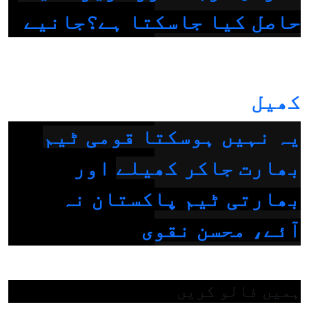
حاصل کیا جاسکتا ہے؟جانیے
کھیل
یہ نہیں ہوسکتا قومی ٹیم
بھارت جاکر کھیلے اور
بھارتی ٹیم پاکستان نہ
آئے، محسن نقوی
ہمیں فالو کریں