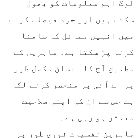
لوگ اہم معلومات کو بھول
سکتے ہیں اور خود فیصلے کرنے
میں انہیں مسائل کا سامنا
کرنا پڑ سکتا ہے۔ ماہرین کے
مطابق آج کا انسان مکمل طور
پر اے آئی پر منحصر کرنے لگا
ہے جس سے ان کی اپنی صلاحیت
متاثر ہو رہی ہے۔
ماہرین نفسیات فوری طور پر