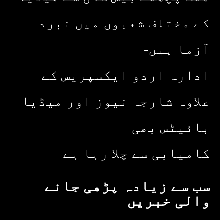
کے مختلف شعبوں میں نبرد
آزما ہیں-
ادارہ اردو ایکسپریس کے
علاوہ شارجہ نیوز اور میڈیا
بائیٹس بھی
کامیابی سے چلا رہا ہے
سب سے زیادہ پڑھی جانے
والی خبریں