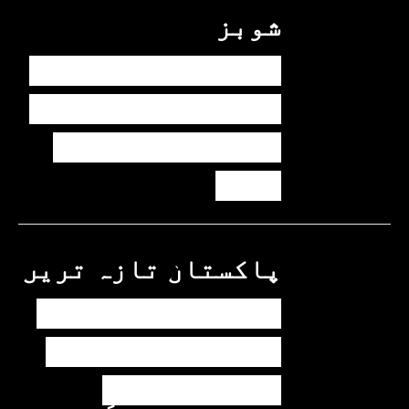
شوبز
ہانیہ عامر کی بہن
ایشا عامر کی بولڈ
تصاویر وائرل ہو
گئیں
پاکستان
تازہ ترین
پیٹرول کی قیمتوں
میں اضافے کی وجہ
کیا ہے؟ وزیرِ