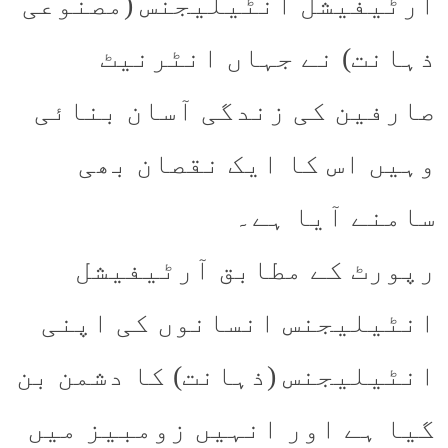
آرٹیفیشل انٹیلیجنس (مصنوعی
ذہانت) نے جہاں انٹرنیٹ
صارفین کی زندگی آسان بنائی
وہیں اس کا ایک نقصان بھی
سامنے آیا ہے۔
رپورٹ کے مطابق آرٹیفیشل
انٹیلیجنس انسانوں کی اپنی
انٹیلیجنس (ذہانت) کا دشمن بن
گیا ہے اور انہیں زومبیز میں