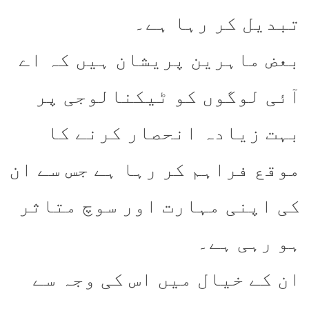
تبدیل کر رہا ہے۔
بعض ماہرین پریشان ہیں کہ اے
آئی لوگوں کو ٹیکنالوجی پر
بہت زیادہ انحصار کرنے کا
موقع فراہم کر رہا ہے جس سے ان
کی اپنی مہارت اور سوچ متاثر
ہو رہی ہے۔
ان کے خیال میں اس کی وجہ سے