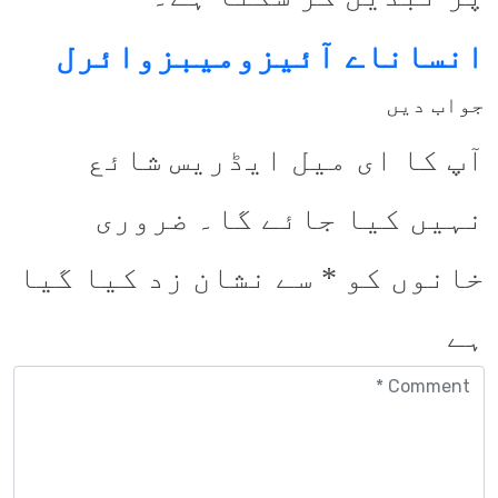
انسان
اے آئی
زومیبز
وائرل
جواب دیں
آپ کا ای میل ایڈریس شائع
نہیں کیا جائے گا۔
ضروری
خانوں کو
*
سے نشان زد کیا گیا
ہے