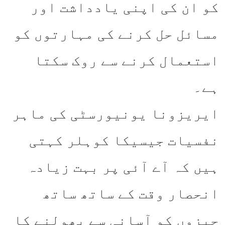
کو ان کی اپنی یادداشت اور
مسائل حل کرنے کی مہارتوں کو
استعمال کرنے سے روک سکتا
ہے۔
ایریزونا یونیورسٹی کی ماہر
نفسیات جیسیکا کوہلر کہتی
ہیں کہ آے آئی پر بہت زیادہ
انحصار وقت کے ساتھ ساتھ
چیزوں کو آسانی سے بھولنے کا