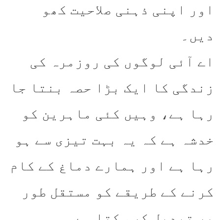
اور اپنی ذہنی صلاحیت کھو
دیں۔
اے آئی لوگوں کی روزمرہ کی
زندگی کا ایک بڑا حصہ بنتا جا
رہا ہے، وہیں کئی ماہرین کو
خدشہ ہے کہ یہ بہت تیزی سے ہو
رہا ہے اور ہمارے دماغ کے کام
کرنے کے طریقے کو مستقل طور
پر تبدیل کر سکتا ہے۔