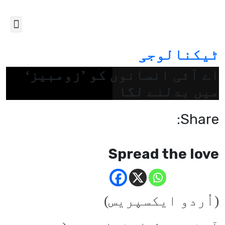
ٹیکنالوجی
اے آئی انسانوں کو ’زومبیز‘
میں بدلنے لگا
Share:
Spread the love
(اُردو ایکسپریس)