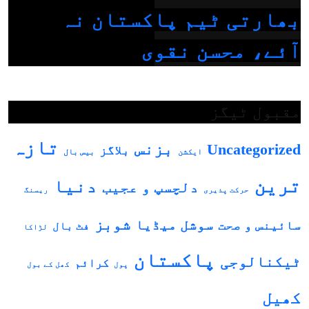
بھارتی ٹیم پاکستان نہ
آئے، محسن نقوی
مقبول ٹیگز
تازہ
بزنس
Uncategorized
بلاگز
بیس بال
ایکشن
ترین
دنیا
دلچسپ و عجیب
حرکت پذیری
ریسنگ
شوبز
سوشل میڈیا
سائینس و صحت
فٹ بال
لڑاکا
پاکستان
ٹیکنالوجی
کرائم
پول
کھل کے بول
کھیل