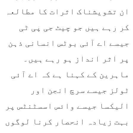
ان تشویشناک اثرات کا مطالعہ
کر رہے ہیں جو چیٹ جی پی ٹی
جیسے اے آئی بوٹس انسانی ذہن
پر اثر انداز ہو رہے ہیں۔
ماہرین کے کہنا ہے کہ اے آئی
ٹولز جیسے سرچ انجن اور
الیکسا جیسے وائس اسسٹنٹس پر
بہت زیادہ انحصار کرنا لوگوں