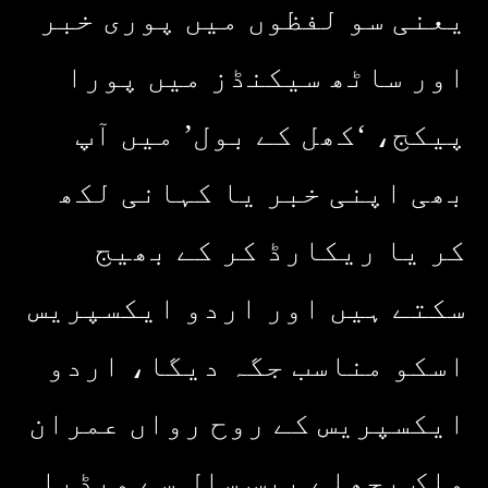
یعنی سو لفظوں میں پوری خبر
اور ساٹھ سیکنڈز میں پورا
پیکج، ‘کھل کے بول’ میں آپ
بھی اپنی خبر یا کہانی لکھ
کر یا ریکارڈ کر کے بھیج
سکتے ہیں اور اردو ایکسپریس
اسکو مناسب جگہ دیگا، اردو
ایکسپریس کے روح رواں عمران
ملک پچھلے بیس سال سے میڈیا