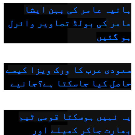
ہانیہ عامر کی بہن ایشا
عامر کی بولڈ تصاویر وائرل
ہو گئیں
سعودی عرب کا ورک ویزا کیسے
حاصل کیا جاسکتا ہے؟جانیے
یہ نہیں ہوسکتا قومی ٹیم
بھارت جاکر کھیلے اور