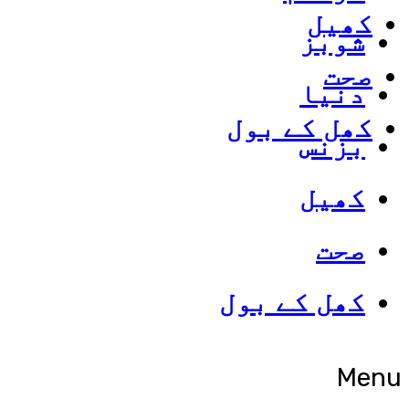
کھیل
شوبز
صحت
دنیا
کھل کے بول
بزنس
کھیل
صحت
کھل کے بول
Menu