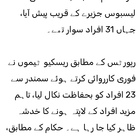
لیسبوس جزیرے کے قریب پیش آیا،
جہاں 31 افراد سوار تھے۔
رپورٹس کے مطابق ریسکیو ٹیموں نے
فوری کارروائی کرتے ہوئے سمندر سے
23 افراد کو بحفاظت نکال لیا، تاہم
مزید افراد کے لاپتہ ہونے کا خدشہ
ظاہر کیا جا رہا ہے۔ حکام کے مطابق،