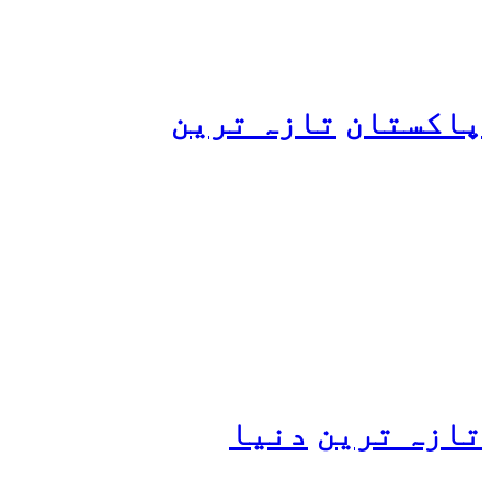
پاکستان
تازہ ترین
پیٹرول کی قیمتوں میں اضافے
کی وجہ کیا ہے؟ وزیرِ
پیٹرولیم نے پردہ اٹھا دیا
تازہ ترین
دنیا