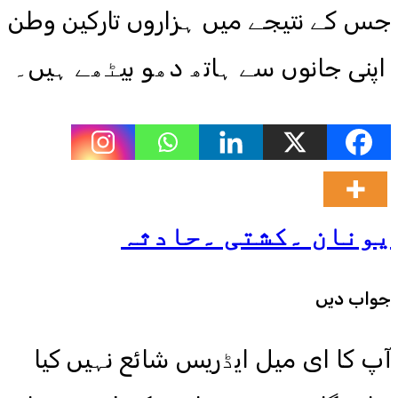
جس کے نتیجے میں ہزاروں تارکین وطن
اپنی جانوں سے ہاتھ دھو بیٹھے ہیں۔
یونان ۔کشتی ۔حادثہ
جواب دیں
آپ کا ای میل ایڈریس شائع نہیں کیا