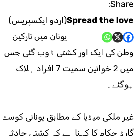
Share:
Spread the love
(اردو ایکسپریس)
یونان میں تارکین
وطن کی ایک اور کشتی ڈوب گئی جس
میں 2 خواتین سمیت 7 افراد ہلاک
ہوگئے۔
غیر ملکی میڈیا کے مطابق یونانی کوسٹ
گارڈ حکام کا کہنا ہے کہ کشتی حادثہ