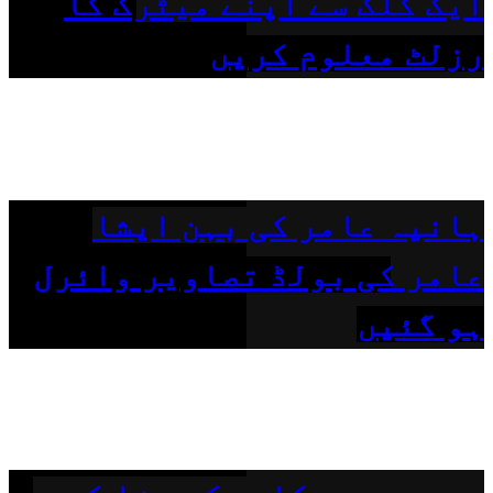
ایک کلک سے اپنے میٹرک کا
رزلٹ معلوم کریں
ہانیہ عامر کی بہن ایشا
عامر کی بولڈ تصاویر وائرل
ہو گئیں