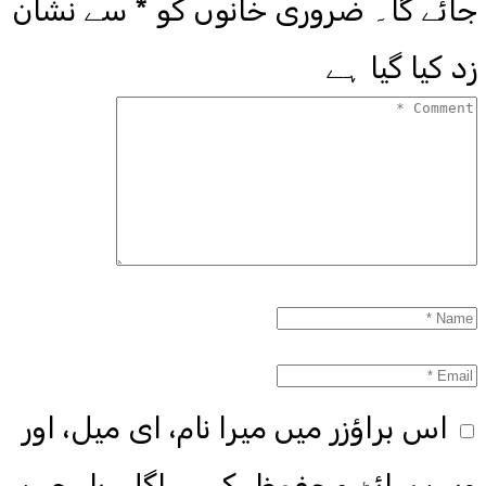
جائے گا۔
ضروری خانوں کو
*
سے نشان
زد کیا گیا ہے
اس براؤزر میں میرا نام، ای میل، اور
ویب سائٹ محفوظ رکھیں اگلی بار جب