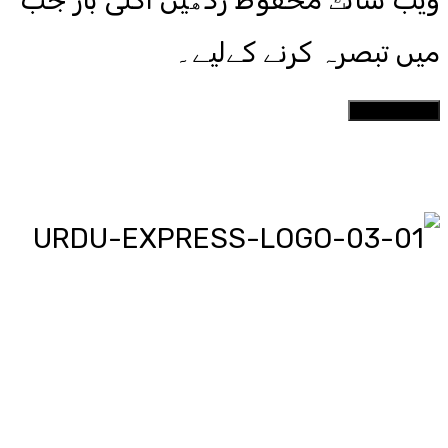
میں تبصرہ کرنے کےلیے۔
اردو ایکسپریس پر آپ پڑھیں اور
دیکھیں گے دنیا بھر کی خبریں، مختصر
پیرائے میں، یعنی سو لفظوں میں پوری