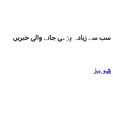
نیوز اور میڈیا بائیٹس بھی
کامیابی سے چلا رہا ہے
سب سے زیادہ پڑھی جانے والی خبریں
شوبز
ہانیہ عامر کی بہن ایشا
عامر کی بولڈ تصاویر وائرل
ہو گئیں