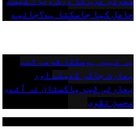
سعودی عرب کا ورک ویزا کیسے
حاصل کیا جاسکتا ہے؟جانیے
یہ نہیں ہوسکتا قومی ٹیم
بھارت جاکر کھیلے اور
بھارتی ٹیم پاکستان نہ آئے،
محسن نقوی
مقبول ٹیگز