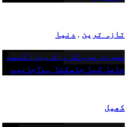
تازہ ترین
دنیا
,
سعودی عرب کا ورک ویزا کیسے
حاصل کیا جاسکتا ہے؟جانیے
کھیل