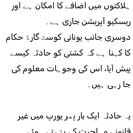
ہلاکتوں میں اضافے کا امکان ہے اور
ریسکیو آپریشن جاری ہے۔
دوسری جانب یونانی کوسٹ گارڈ حکام
کا کہنا ہے کہ کشتی کو حادثہ کیسے
پیش آیا، اس کی وجوہات معلوم کی
جا رہی ہیں۔
یہ حادثہ ایک بار پھر یورپ میں غیر
قانونی مہاجرت کے بڑھتے ہوئے