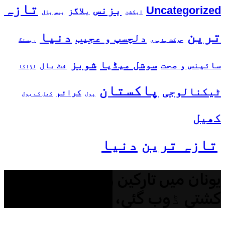
تازہ
بزنس
Uncategorized
بلاگز
ایکشن
بیس بال
ترین
دنیا
دلچسپ و عجیب
حرکت پذیری
ریسنگ
شوبز
سوشل میڈیا
سائینس و صحت
فٹ بال
لڑاکا
پاکستان
ٹیکنالوجی
کرائم
پول
کھل کے بول
کھیل
تازہ ترین
دنیا
یونان میں تارکین وطن کی ایک اور
کشتی ڈوب گئی، 7 افراد ہلاک