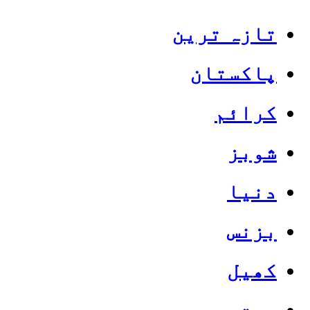
تازہ ترین
پاکستان
کرائم
شوبز
دنیا
بزنس
کھیل
صحت