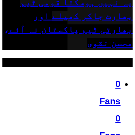
یہ نہیں ہوسکتا قومی ٹیم
بھارت جاکر کھیلے اور
بھارتی ٹیم پاکستان نہ آئے،
محسن نقوی
ہمیں فالو کریں
0
Fans
0