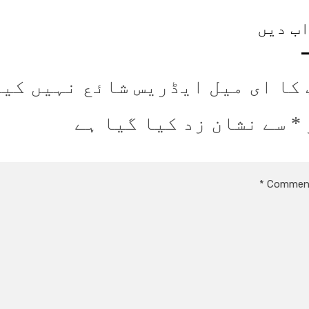
ب دیں
 کا ای میل ایڈریس شائع نہیں کیا
*
سے نشان زد کیا گیا ہے