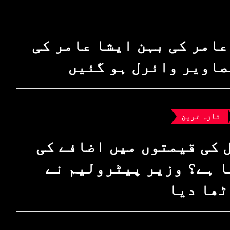
عامر کی بہن ایشا عامر کی
صاویر وائرل ہو گئیں
تازہ ترین
 کی قیمتوں میں اضافے کی
 ہے؟ وزیرِ پیٹرولیم نے
ٹھا دیا