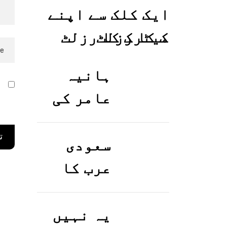
ایک کلک سے اپنے
میٹرک کا رزلٹ
معلوم کریں
ہانیہ
ا
عامر کی
ر
بہن ایشا
عامر کی
سعودی
بولڈ
عرب کا
تصاویر
ورک ویزا
وائرل ہو
کیسے
یہ نہیں