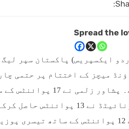
Sha
Spread the lo
ردو ایکسپریس) پاکستان سپر لیگ 
ؤنڈ میچز کے اختتام پر حتمی چار
ہے۔ پشاور زلمی نے 17 
یونائیٹڈ نے 13 پوائنٹس ح
نے 12 پوائنٹس کے ساتھ تیسری پو