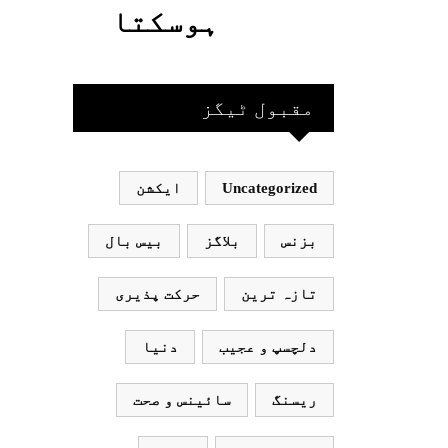
گئیں
حاصل کیا
ہوسکتا
جاسکتا
قومی ٹیم
ہے؟جانیے
بھارت
مقبول ٹیگز
جاکر
Uncategorized
ایکشن
کھیلے
اور
بزنس
بلاگز
بیس بال
بھارتی
تازہ ترین
حرکت پذیری
ٹیم
دلچسپ و عجیب
دنیا
پاکستان
ریسنگ
سائینس و صحت
نہ آئے،