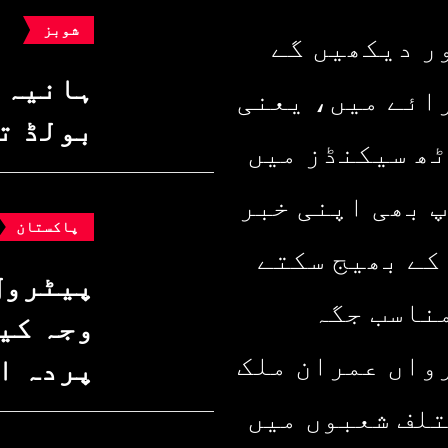
شوبز
ر دیکھیں گے
ہانیہ 
ائے میں، یعنی
بولڈ ت
ٹھ سیکنڈز میں
پ بھی اپنی خبر
پاکستان
کے بھیج سکتے
پیٹرول
ناسب جگہ
وجہ کیا
واں عمران ملک
پردہ ا
تلف شعبوں میں