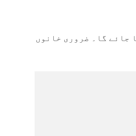
 جائے گا۔
ضروری خانوں