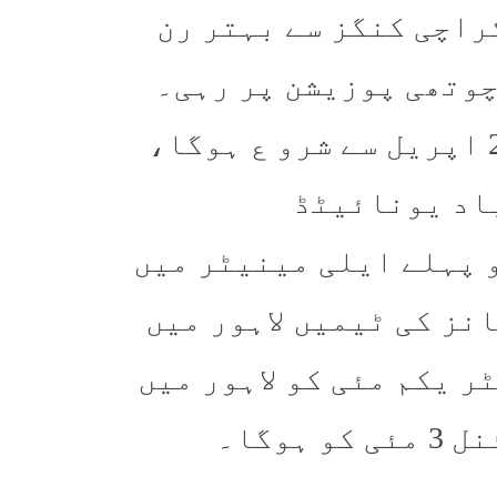
راچی کنگز سے بہتر رن
 کے ساتھ چوتھی پوزیشن پر رہی۔
ایونٹ میں پلے آف کا سلسلہ منگل 28 اپریل سے شرو ع ہوگا،
باد یونائیٹڈ
ں گے۔ 29 اپریل کو پہلے ایلی مینیٹر میں
نز کی ٹیمیں لاہور میں
 یکم مئی کو لاہور میں
وگا۔