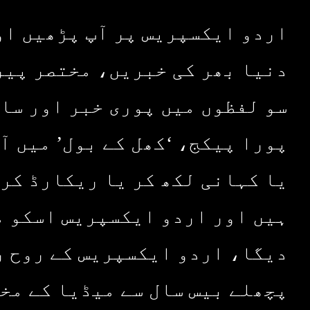
اردو ایکسپریس پر آپ پڑھیں او
دنیا بھر کی خبریں، مختصر پیر
سو لفظوں میں پوری خبر اور سا
پورا پیکج، ‘کھل کے بول’ میں آ
یا کہانی لکھ کر یا ریکارڈ کر 
ہیں اور اردو ایکسپریس اسکو م
دیگا، اردو ایکسپریس کے روح ر
پچھلے بیس سال سے میڈیا کے مخ