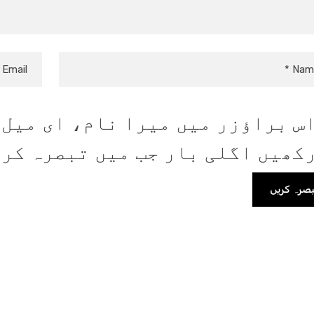
س براؤزر میں میرا نام، ای میل،
کھیں اگلی بار جب میں تبصرہ کر