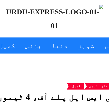
م
شوبز
دنیا
بزنس
کھیل
تازہ ترین
کھیل
یس ایل پلے آف، 4 ٹیموں کا فیصلہ ہوگیا