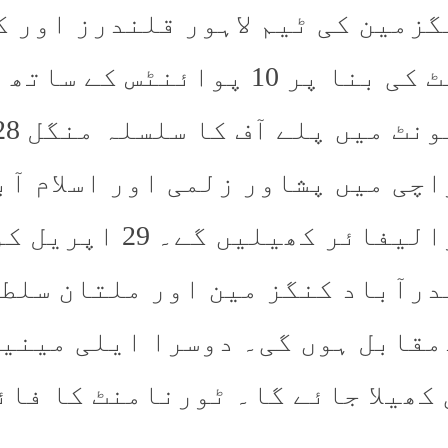
گزمین کی ٹیم لاہور قلندرز اور ک
ریٹ کی بنا پر 10 پوائنٹس
اچی میں پشاور زلمی اور اسلام آ
کوالیفائر کھیلی
درآباد کنگز مین اور ملتان سلطا
مقابل ہوں گی۔ دوسرا ایلی مینیٹر
کھیلا جائے گا۔ ٹورنامنٹ کا فائنل 3 مئی کو ہ