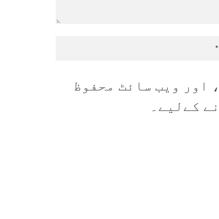
 اور ویب سائٹ محفوظ
نے کےلیے۔