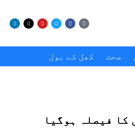
صحت
کھل کے بول