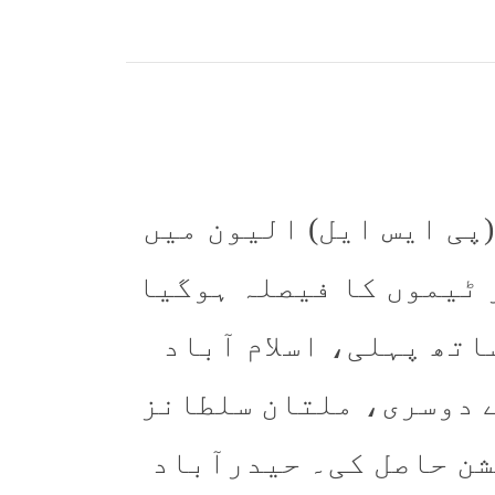
(پی ایس ایل) الیون میں
 ٹیموں کا فیصلہ ہوگیا
پوائنٹس کے ساتھ پہلی، اسلام آباد
اصل کرکے دوسری، ملتان سلطانز
زیشن حاصل کی۔ حیدرآباد