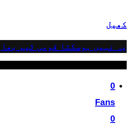
کھیل
یہ نہیں ہوسکتا قومی ٹیم بھار
ہمیں فالو کریں
0
Fans
0