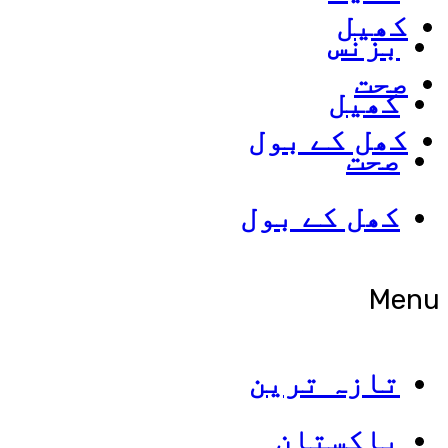
کھیل
بزنس
صحت
کھیل
کھل کے بول
صحت
کھل کے بول
Menu
تازہ ترین
پاکستان