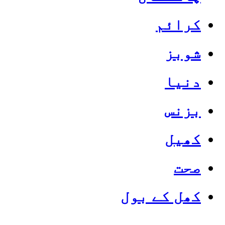
کرائم
شوبز
دنیا
بزنس
کھیل
صحت
کھل کے بول