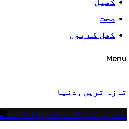
کھیل
صحت
شوبز
کھل کے بول
ہانیہ عامر کی بہن ایشا عامر 
Menu
تازہ ترین
دنیا
,
سعودی عرب کا ورک ویزا کیسے ح