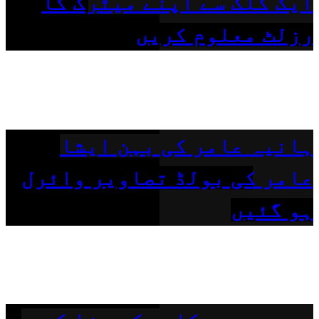
ایک کلک سے اپنے میٹرک کا
رزلٹ معلوم کریں
ہانیہ عامر کی بہن ایشا
عامر کی بولڈ تصاویر وائرل
ہو گئیں