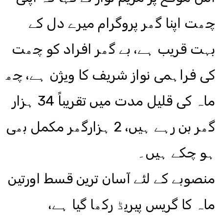
چھت اپنا گھر پروگرام میرے دل کے
بہت قریب ہے، بے گھر افراد کو چھت
کی فراہمی نواز شریف کا ویژن ہے، چھ
ماہ کی قلیل مدت میں تقریباً 34 ہزار
گھر بن رہے ہیں، 2 ہزارگھر مکمل بھی
ہو چکے ہیں۔
منصوبے کے لئے آسان ترین قسط اورتین
ماہ کا گریس پیریڈ رکھا گیا ہے،