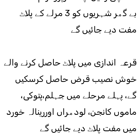
بے گھر شہریوں کو 3 مرلے کے پلاٹ
مفت دیے جائیں گے
قرعہ اندازی میں پلاٹ حاصل کرنے والے
خوش نصیب قرض حاصل کرسکیں
گے، پہلے مرحلے میں جہلم،پتوکی،
ماموں کانجن، لودھراں اوررینالہ خورد
میں مفت پلاٹ دیے جائیں گے