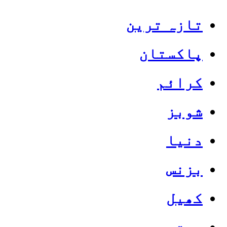
تازہ ترین
پاکستان
کرائم
شوبز
دنیا
بزنس
کھیل
صحت