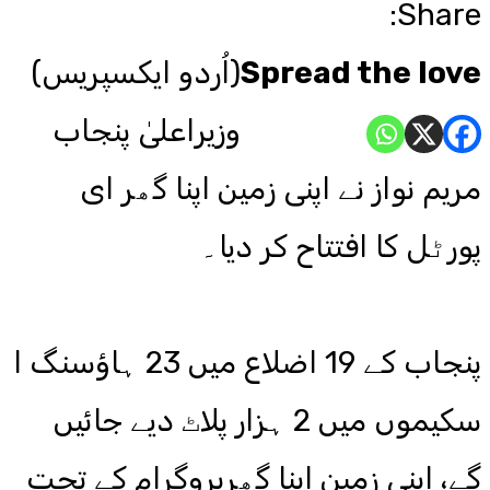
Share:
Spread the love
(اُردو ایکسپریس)
وزیراعلیٰ پنجاب
مریم نواز نے اپنی زمین اپنا گھر ای
پورٹل کا افتتاح کر دیا۔
پنجاب کے 19 اضلاع میں 23 ہاؤسنگ ا
سکیموں میں 2 ہزار پلاٹ دیے جائیں
گے، اپنی زمین اپنا گھرپروگرام کے تحت