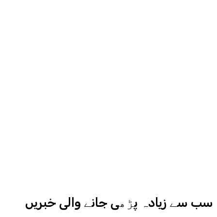
مناسب جگہ دیگا، اردو ایکسپریس کے
روح رواں عمران ملک پچھلے بیس سال
سے میڈیا کے مختلف شعبوں میں نبرد
آزما ہیں-
ادارہ اردو ایکسپریس کے علاوہ شارجہ
نیوز اور میڈیا بائیٹس بھی
کامیابی سے چلا رہا ہے
سب سے زیادہ پڑھی جانے والی خبریں