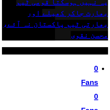
یہ نہیں ہوسکتا قومی ٹیم
بھارت جاکر کھیلے اور
بھارتی ٹیم پاکستان نہ آئے،
محسن نقوی
ہمیں فالو کریں
0
Fans
0