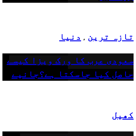
تازہ ترین
دنیا
,
سعودی عرب کا ورک ویزا کیسے
حاصل کیا جاسکتا ہے؟جانیے
کھیل