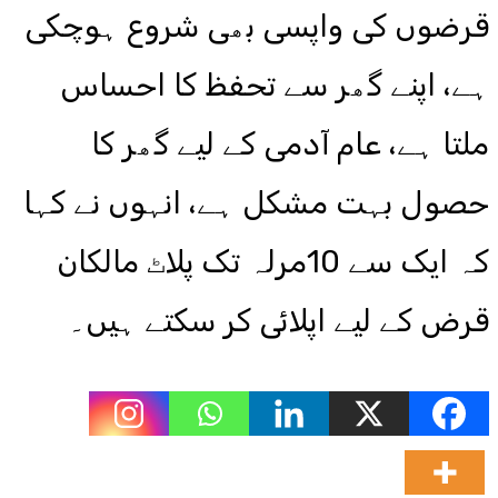
قرضوں کی واپسی بھی شروع ہوچکی
ہے، اپنے گھر سے تحفظ کا احساس
ملتا ہے، عام آدمی کے لیے گھر کا
حصول بہت مشکل ہے، انہوں نے کہا
کہ ایک سے 10مرلہ تک پلاٹ مالکان
قرض کے لیے اپلائی کر سکتے ہیں۔