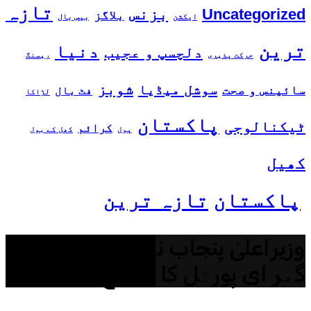
تازہ
بزنس
Uncategorized
بلاگز
ایکشن
بیس بال
ترین
دنیا
دلچسپ و عجیب
حرکت پذیری
ریسنگ
شوبز
سوشل میڈیا
سائینس و صحت
فٹ بال
لڑاکا
پاکستان
ٹیکنالوجی
کرائم
پول
کھل کے بول
کھیل
پاکستان
تازہ ترین
وزیراعلیٰ پنجاب نے اپنی زمین اپنا
گھر ای پورٹل کا افتتاح کر دیا