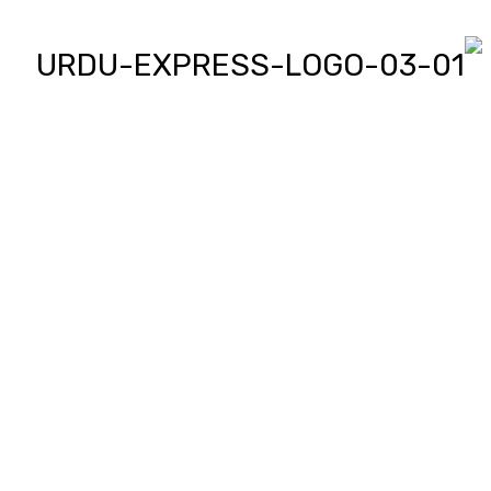
اردو ایکسپریس پر آپ پڑھیں اور
دیکھیں گے دنیا بھر کی خبریں، مختصر
پیرائے میں، یعنی سو لفظوں میں پوری
خبر اور ساٹھ سیکنڈز میں پورا پیکج،
‘کھل کے بول’ میں آپ بھی اپنی خبر یا
کہانی لکھ کر یا ریکارڈ کر کے بھیج
سکتے ہیں اور اردو ایکسپریس اسکو