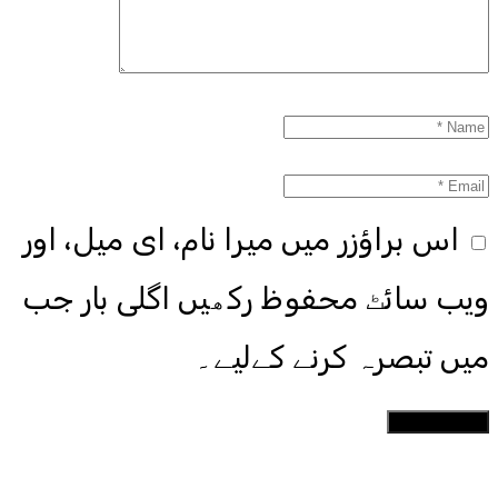
اس براؤزر میں میرا نام، ای میل، اور
ویب سائٹ محفوظ رکھیں اگلی بار جب
میں تبصرہ کرنے کےلیے۔