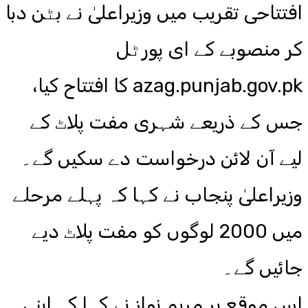
افتتاحی تقریب میں وزیراعلیٰ نے بٹن دبا
کر منصوبے کے ای پورٹل
azag.punjab.gov.pk کا افتتاح کیا،
جس کے ذریعے شہری مفت پلاٹ کے
لیے آن لائن درخواست دے سکیں گے۔
وزیراعلیٰ پنجاب نے کہا کہ پہلے مرحلے
میں 2000 لوگوں کو مفت پلاٹ دیے
جائیں گے۔
اس موقع پر مریم نواز نے کہا کہ اپنی