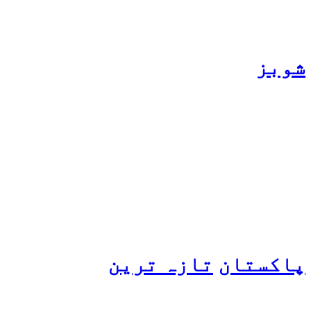
شوبز
ہانیہ عامر کی بہن ایشا
عامر کی بولڈ تصاویر وائرل
ہو گئیں
پاکستان
تازہ ترین