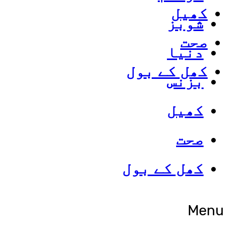
کھیل
شوبز
صحت
دنیا
کھل کے بول
بزنس
کھیل
صحت
کھل کے بول
Menu