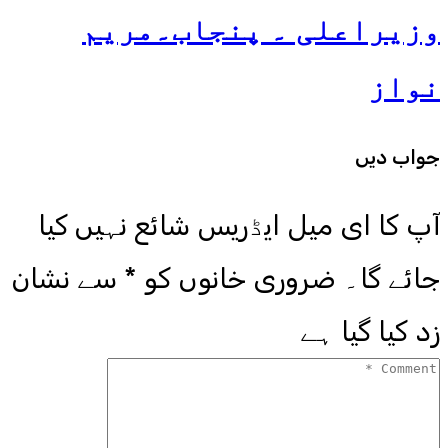
وزیراعلی ۔ پنجاب۔مریم
نواز
جواب دیں
آپ کا ای میل ایڈریس شائع نہیں کیا
جائے گا۔
ضروری خانوں کو
*
سے نشان
زد کیا گیا ہے