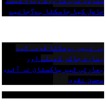
سعودی عرب کا ورک ویزا کیسے
حاصل کیا جاسکتا ہے؟جانیے
یہ نہیں ہوسکتا قومی ٹیم
بھارت جاکر کھیلے اور
بھارتی ٹیم پاکستان نہ آئے،
محسن نقوی
مقبول ٹیگز