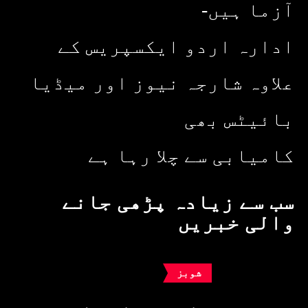
آزما ہیں-
ادارہ اردو ایکسپریس کے
علاوہ شارجہ نیوز اور میڈیا
بائیٹس بھی
کامیابی سے چلا رہا ہے
سب سے زیادہ پڑھی جانے
والی خبریں
شوبز