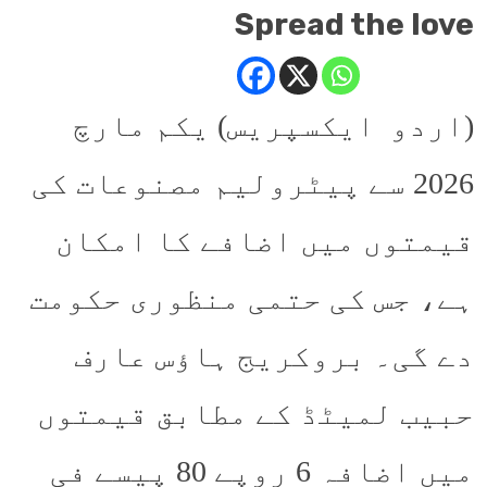
Spread the love
(اردو ایکسپریس) یکم مارچ
2026 سے پیٹرولیم مصنوعات کی
قیمتوں میں اضافے کا امکان
ہے، جس کی حتمی منظوری حکومت
دے گی۔ بروکریج ہاؤس عارف
حبیب لمیٹڈ کے مطابق قیمتوں
میں اضافہ 6 روپے 80 پیسے فی