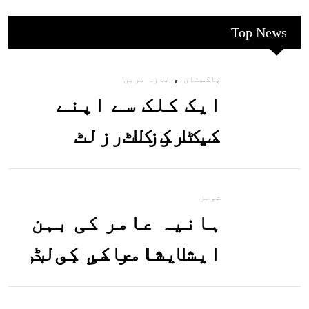
Top News
,
پاکستان
تازہ ترین
ایک کلک سے اپنے
میٹرک کا رزلٹ
معلوم کریں
شوبز
ہانیہ عامر کی بہن
ایشا عامر کی بولڈ
تصاویر وائرل ہو