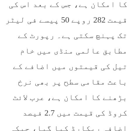
کا امکان ہے، جس کے بعد اس کی
قیمت 282 روپے 50 پیسے فی لیٹر
تک پہنچ سکتی ہے۔ رپورٹ کے
مطابق عالمی منڈی میں خام
تیل کی قیمتوں میں اضافے کے
باعث مقامی سطح پر بھی نرخ
بڑھنے کا امکان ہے، عرب لائٹ
کروڈ کی قیمت میں 2.7 فیصد
اضافہ ریکارڈ کیا گیا، جبکہ