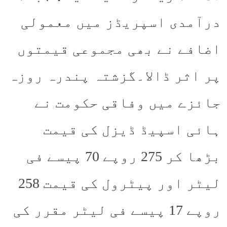
درآمدی اسپریڈز میں معمولی
اضافے نے بھی مجموعی قیمتوں
پر اثر ڈالا۔گزشتہ پندرہ روزہ
جائزے میں وفاقی حکومت نے
ہائی اسپیڈ ڈیزل کی قیمت
بڑھا کر 275 روپے 70 پیسے فی
لیٹر اور پیٹرول کی قیمت 258
روپے 17 پیسے فی لیٹر مقرر کی