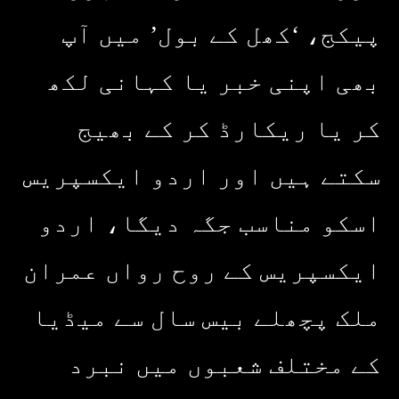
پیکج، ‘کھل کے بول’ میں آپ
بھی اپنی خبر یا کہانی لکھ
کر یا ریکارڈ کر کے بھیج
سکتے ہیں اور اردو ایکسپریس
اسکو مناسب جگہ دیگا، اردو
ایکسپریس کے روح رواں عمران
ملک پچھلے بیس سال سے میڈیا
کے مختلف شعبوں میں نبرد