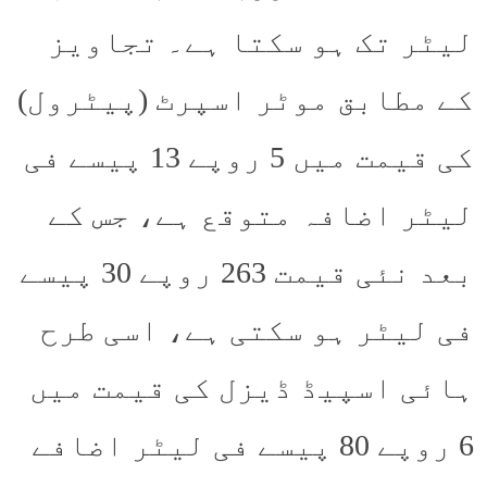
لیٹر تک ہو سکتا ہے۔ تجاویز
کے مطابق موٹر اسپرٹ (پیٹرول)
کی قیمت میں 5 روپے 13 پیسے فی
لیٹر اضافہ متوقع ہے، جس کے
بعد نئی قیمت 263 روپے 30 پیسے
فی لیٹر ہو سکتی ہے، اسی طرح
ہائی اسپیڈ ڈیزل کی قیمت میں
6 روپے 80 پیسے فی لیٹر اضافے