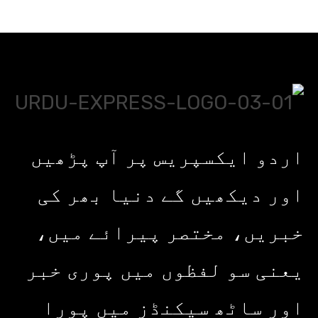
اردو ایکسپریس پر آپ پڑھیں
اور دیکھیں گے دنیا بھر کی
خبریں، مختصر پیرائے میں،
یعنی سو لفظوں میں پوری خبر
اور ساٹھ سیکنڈز میں پورا