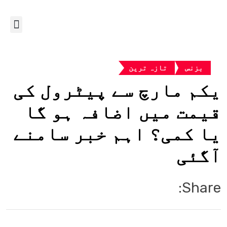
بزنس
تازہ ترین
یکم مارچ سے پیٹرول کی
قیمت میں اضافہ ہو گا
یا کمی؟ اہم خبر سامنے
آگئی
Share: