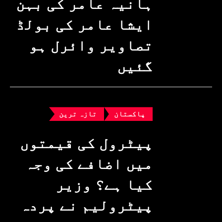
ہانیہ عامر کی بہن
ایشا عامر کی بولڈ
تصاویر وائرل ہو
گئیں
پاکستان
تازہ ترین
پیٹرول کی قیمتوں
میں اضافے کی وجہ
کیا ہے؟ وزیرِ
پیٹرولیم نے پردہ