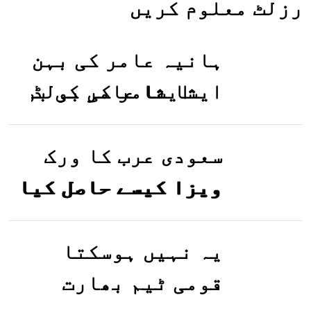
رزلٹ معلوم کریں
ہانیہ عامر کی بہن
ایشا عامر کی بولڈ
تصاویر وائرل ہو
گئیں
سعودی عرب کا ورک
ویزا کیسے حاصل کیا
جاسکتا ہے؟جانیے
یہ نہیں ہوسکتا
قومی ٹیم بھارت