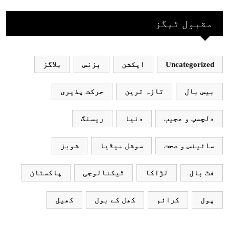
جاکر کھیلے اور
بھارتی ٹیم پاکستان
مقبول ٹیگز
نہ آئے، محسن نقوی
Uncategorized
ایکشن
بزنس
بلاگز
بیس بال
تازہ ترین
حرکت پذیری
دلچسپ و عجیب
دنیا
ریسنگ
سائینس و صحت
سوشل میڈیا
شوبز
فٹ بال
لڑاکا
ٹیکنالوجی
پاکستان
پول
کرائم
کھل کے بول
کھیل