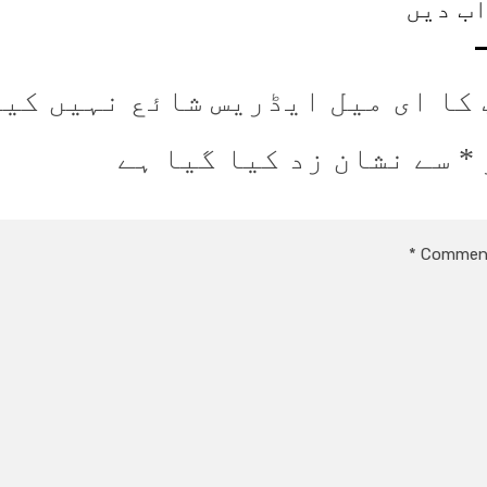
ب دیں
 کا ای میل ایڈریس شائع نہیں کیا
*
سے نشان زد کیا گیا ہے