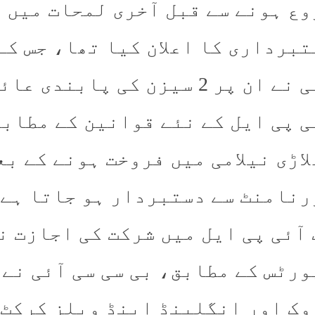
وع ہونے سے قبل آخری لمحات میں آ
تبرداری کا اعلان کیا تھا، جس کے
ان پر 2 سیزن کی پابندی عائد کر دی۔
ی پی ایل کے نئے قوانین کے مطابق
اڑی نیلامی میں فروخت ہونے کے بع
رنامنٹ سے دستبردار ہو جاتا ہے 
 آئی پی ایل میں شرکت کی اجازت ن
ورٹس کے مطابق، بی سی سی آئی نے 
وک اور انگلینڈ اینڈ ویلز کرکٹ 