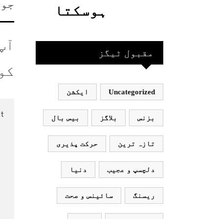
جوا
گئیں
حاصل کیا
ہوسکتا
جاسکتا
قومی ٹیم
آپ
ہے؟جانیے
بھارت
مقبول ٹیگز
کو
جاکر
Uncategorized
ایکشن
کھیلے
اور
بزنس
بلاگز
بیس بال
بھارتی
تازہ ترین
حرکت پذیری
ٹیم
دلچسپ و عجیب
دنیا
پاکستان
ریسنگ
سائینس و صحت
نہ آئے،