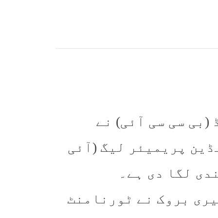
(بی سی سی آئی) نے
ڈین پریمیئر لیگ (آئی
ندی لگا دی ہے۔
یری بروک نے ٹورنامنٹ