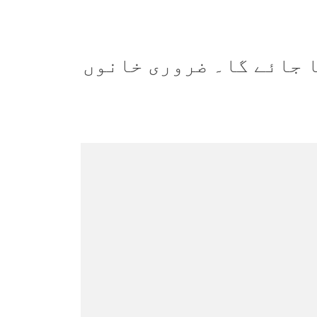
 جائے گا۔
ضروری خانوں