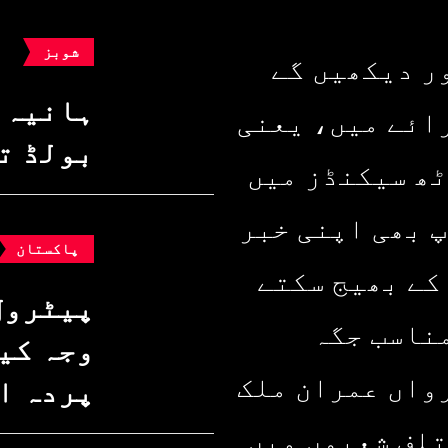
شوبز
ر دیکھیں گے
ہانیہ 
ائے میں، یعنی
بولڈ ت
ٹھ سیکنڈز میں
پ بھی اپنی خبر
پاکستان
کے بھیج سکتے
پیٹرول
ناسب جگہ
وجہ کیا
واں عمران ملک
پردہ ا
تلف شعبوں میں