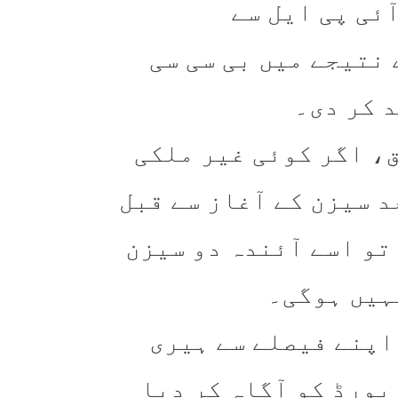
ئی پی ایل سے
 نتیجے میں بی سی سی
، اگر کوئی غیر ملکی
د سیزن کے آغاز سے قبل
تو اسے آئندہ دو سیزن
ہیں ہوگی۔
اپنے فیصلے سے ہیری
بورڈ کو آگاہ کر دیا