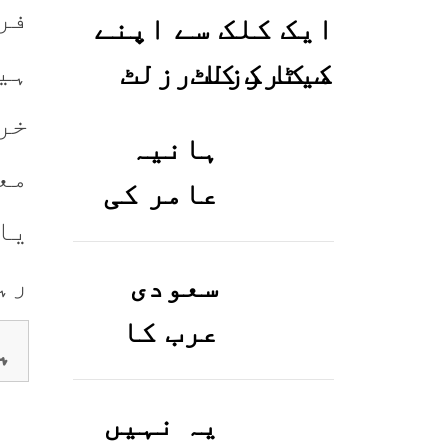
فر
ایک کلک سے اپنے
میٹرک کا رزلٹ
معلوم کریں
خر
ہانیہ
مع
عامر کی
بہن ایشا
عامر کی
رہ
سعودی
بولڈ
عرب کا
ہ
تصاویر
ورک ویزا
وائرل ہو
کیسے
یہ نہیں