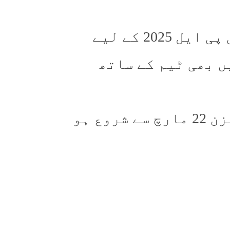
ہیری بروک کو دہلی کیپیٹلز نے آئی پی ایل 2025 کے لیے
ں بھی ٹیم کے ساتھ
یاد رہے کہ آئی پی ایل کا 18 واں سیزن 22 مارچ سے شروع ہو