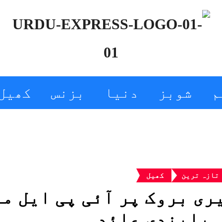
م
شوبز
دنیا
بزنس
کھیل
تازہ ترین
کھیل
 پابندی عائد