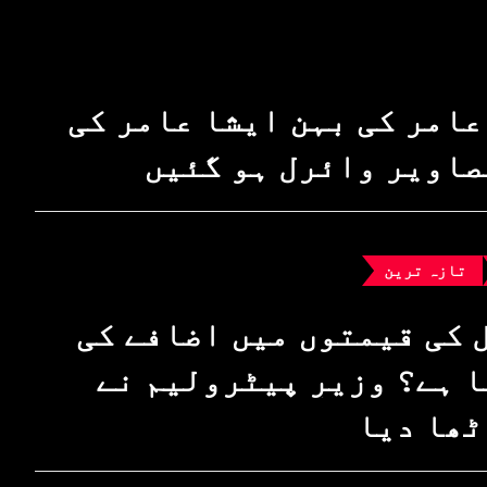
عامر کی بہن ایشا عامر کی
صاویر وائرل ہو گئیں
تازہ ترین
 کی قیمتوں میں اضافے کی
 ہے؟ وزیرِ پیٹرولیم نے
ٹھا دیا