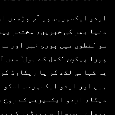
اردو ایکسپریس پر آپ پڑھیں او
دنیا بھر کی خبریں، مختصر پیر
سو لفظوں میں پوری خبر اور سا
پورا پیکج، ‘کھل کے بول’ میں آ
یا کہانی لکھ کر یا ریکارڈ کر 
ہیں اور اردو ایکسپریس اسکو م
دیگا، اردو ایکسپریس کے روح ر
پچھلے بیس سال سے میڈیا کے مخ