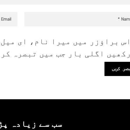
س براؤزر میں میرا نام، ای میل،
کھیں اگلی بار جب میں تبصرہ کر
سب سے زیادہ پڑ