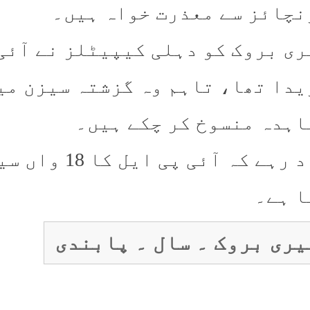
نچائز سے معذرت خواہ ہیں۔
یدا تھا، تاہم وہ گزشتہ سیزن می
اہدہ منسوخ کر چکے ہیں۔
ا ہے۔
یری بروک ۔ سال ۔ پابندی