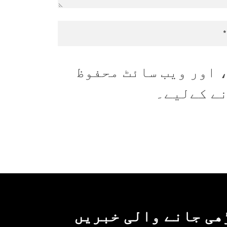
 اور ویب سائٹ محفوظ
نے کےلیے۔
ھی جانے والی خبریں