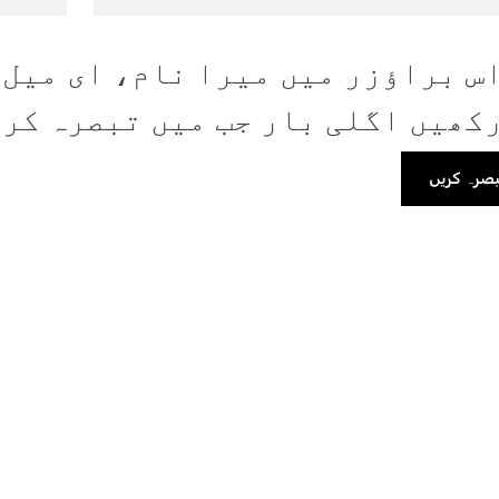
س براؤزر میں میرا نام، ای میل،
کھیں اگلی بار جب میں تبصرہ کر