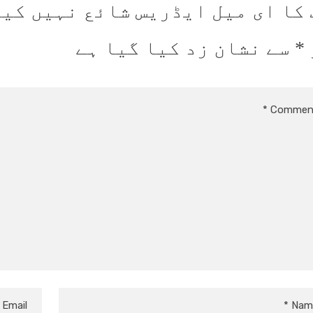
 کا ای میل ایڈریس شائع نہیں کیا
*
سے نشان زد کیا گیا ہے