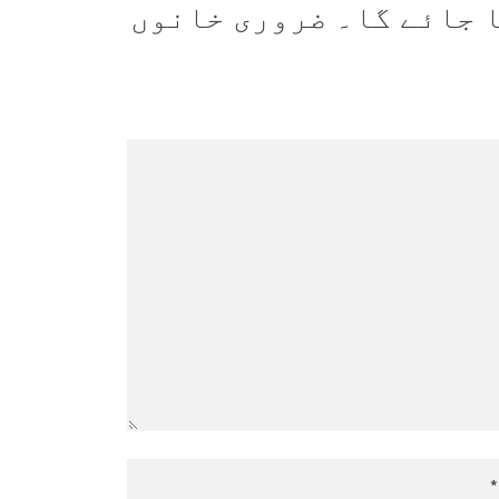
 جائے گا۔
ضروری خانوں