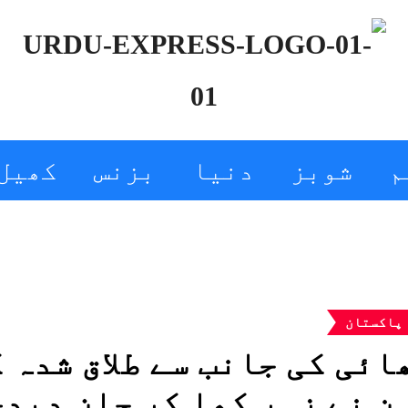
م
شوبز
دنیا
بزنس
کھیل
پاکستان
ائی کی جانب سے طلاق شدہ 
ن نے زہر کھا کر جان دید