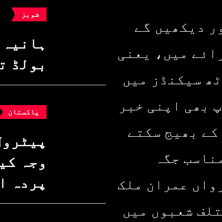
شوبز
ر دیکھیں گے
ہانیہ 
ائے میں، یعنی
بولڈ ت
ٹھ سیکنڈز میں
پ بھی اپنی خبر
پاکستان
کے بھیج سکتے
پیٹرول
ناسب جگہ
وجہ کیا
پردہ ا
واں عمران ملک
تلف شعبوں میں