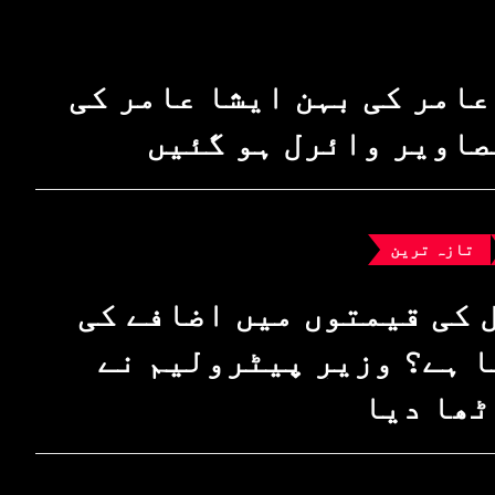
عامر کی بہن ایشا عامر کی
صاویر وائرل ہو گئیں
تازہ ترین
 کی قیمتوں میں اضافے کی
 ہے؟ وزیرِ پیٹرولیم نے
ٹھا دیا