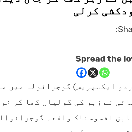
دکشی کرلی
Sha
Spread the lo
ُردو ایکسپریس) گوجرانولہ میں مع
ائی نے زہر کی گولیاں کھا کر خو
ابق افسوسناک واقعہ گوجرانوالہ 