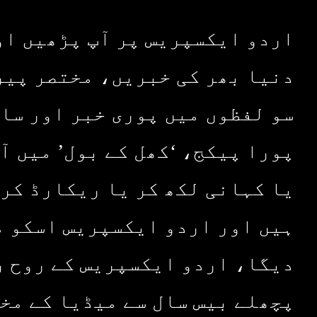
اردو ایکسپریس پر آپ پڑھیں او
دنیا بھر کی خبریں، مختصر پیر
سو لفظوں میں پوری خبر اور سا
پورا پیکج، ‘کھل کے بول’ میں آ
یا کہانی لکھ کر یا ریکارڈ کر 
ہیں اور اردو ایکسپریس اسکو م
دیگا، اردو ایکسپریس کے روح ر
پچھلے بیس سال سے میڈیا کے مخ