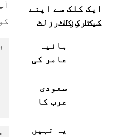
آپ
ایک کلک سے اپنے
کو
میٹرک کا رزلٹ
معلوم کریں
ہانیہ
عامر کی
بہن ایشا
عامر کی
سعودی
بولڈ
عرب کا
تصاویر
ورک ویزا
وائرل ہو
کیسے
یہ نہیں