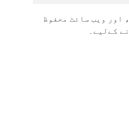
 اور ویب سائٹ محفوظ
نے کےلیے۔