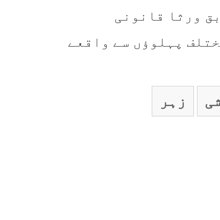
بق ورثا قانونی
ختلف پہلوؤں سے واقعے
ی
زہر