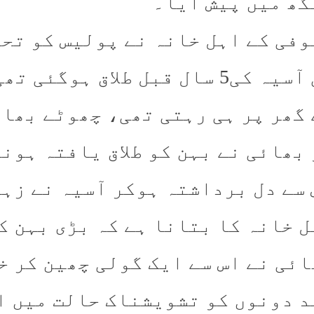
گھ میں پیش آیا۔
کی آسیہ کی5 سال قبل طلاق ہوگ
 گھر پر ہی رہتی تھی، چھوٹے بھا
 بھائی نے بہن کو طلاق یافتہ ہون
 سے دل برداشتہ ہوکر آسیہ نے زہ
ل خانہ کا بتانا ہے کہ بڑی بہن ک
ائی نے اس سے ایک گولی چھین کر خ
د دونوں کو تشویشناک حالت میں ا