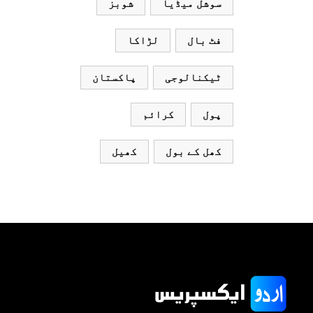
سوشل میڈیا
شوبز
محسن
فٹ بال
لڑاکا
نقوی
ٹیکنالوجی
پاکستان
پول
کرائم
کھل کے بول
کھیل