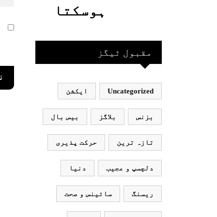
گئیں
حاصل کیا
ہوسکتا
جاسکتا
قومی ٹیم
ا
ہے؟جانیے
ر
بھارت
مقبول ٹیگز
جاکر
Uncategorized
ایکشن
کھیلے
اور
بزنس
بلاگز
بیس بال
بھارتی
تازہ ترین
حرکت پذیری
ٹیم
دلچسپ و عجیب
دنیا
پاکستان
ریسنگ
سائینس و صحت
نہ آئے،