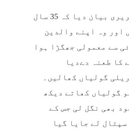
متوفی کے اہل خانہ نے پولیس کو تحریری بیان دیا کہ 35 سال
ئی تھی اور وہ اپنے والدین
ئی سے معمولی جھگڑا ہوا
ے کا طعنہ دےدیا
ریلی گولیاں کھالیں۔
و گولیاں کھاتے دیکھ
ود بھی نگل لی جس کے
سپتال لے جایا گیا