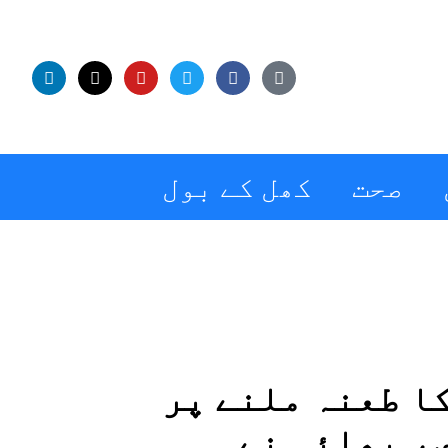
صحت
کھل کے بول
کا طعنہ ملنے پر
ی، بھائی نے