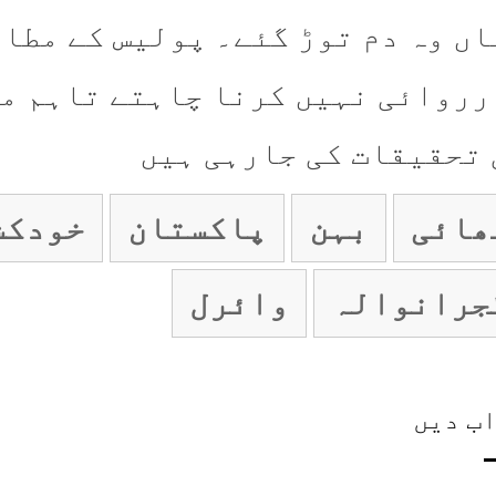
اں وہ دم توڑ گئے۔ پولیس کے مطا
رروائی نہیں کرنا چاہتے تاہم م
 تحقیقات کی جارہی ہیں
ھائی
بہن
پاکستان
خودکش
جرانوالہ
وائرل
ب دیں