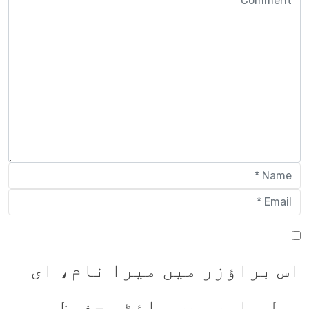
اس براؤزر میں میرا نام، ای
میل، اور ویب سائٹ محفوظ