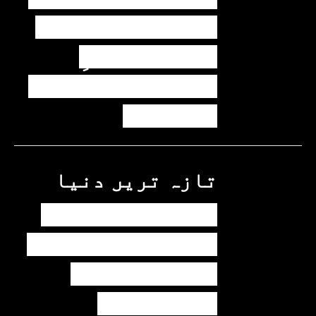
میں اضافے کی وجہ
کیا ہے؟ وزیرِ
پیٹرولیم نے پردہ
اٹھا دیا
تازہ ترین
دنیا
مسافروں سے بھری
فیری کو حادثہ، 41
افراد ہلاک، 61
تاحال لاپتہ