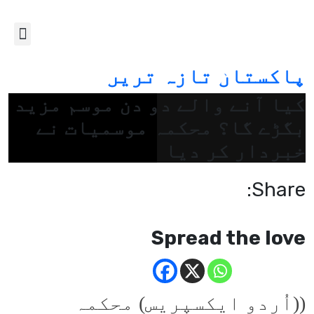
پاکستان
تازہ ترین
کیا آنے والے دو دن موسم مزید
بگڑے گا؟ محکمہ موسمیات نے
خبردار کر دیا
Share:
Spread the love
((اُردو ایکسپریس) محکمہ