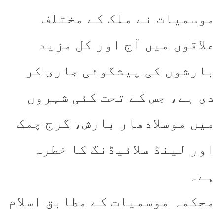
موسمیات نے ملک کے مختلف
علاقوں میں آج اور کل مزید
بارشوں کی پیشگوئی جاری کر
دی ہے، جس کے تحت کئی شہروں
میں موسلادھار بارش، گرج چمک
اور لینڈ سلائیڈنگ کا خطرہ
ہے۔
محکمہ موسمیات کے مطابق اسلام