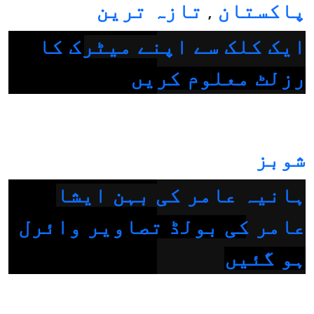
پاکستان
تازہ ترین
,
ایک کلک سے اپنے میٹرک کا
رزلٹ معلوم کریں
شوبز
ہانیہ عامر کی بہن ایشا
عامر کی بولڈ تصاویر وائرل
ہو گئیں