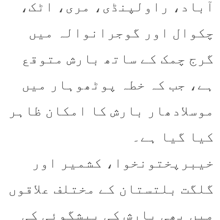
آباد، راولپنڈی، مری، اٹک،
چکوال اور گوجرانوالہ میں
گرج چمک کے ساتھ بارش متوقع
ہے، جب کہ خطہ پوٹھوہار میں
موسلادھار بارش کا امکان ظاہر
کیا گیا ہے۔
خیبرپختونخوا، کشمیر اور
گلگت بلتستان کے مختلف علاقوں
میں بھی بارش کی پیشگوئی کی