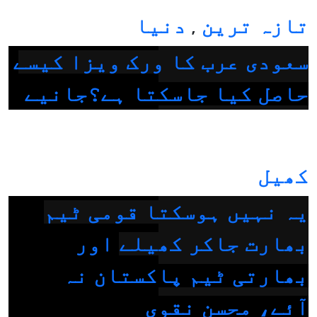
تازہ ترین
دنیا
,
سعودی عرب کا ورک ویزا کیسے
حاصل کیا جاسکتا ہے؟جانیے
کھیل
یہ نہیں ہوسکتا قومی ٹیم
بھارت جاکر کھیلے اور
بھارتی ٹیم پاکستان نہ
آئے، محسن نقوی