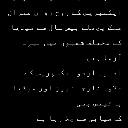
ایکسپریس کے روح رواں عمران
ملک پچھلے بیس سال سے میڈیا
کے مختلف شعبوں میں نبرد
آزما ہیں-
ادارہ اردو ایکسپریس کے
علاوہ شارجہ نیوز اور میڈیا
بائیٹس بھی
کامیابی سے چلا رہا ہے