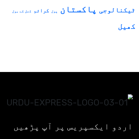
پاکستان
ٹیکنالوجی
کرائم
پول
کھل کے بول
کھیل
اردو ایکسپریس پر آپ پڑھیں