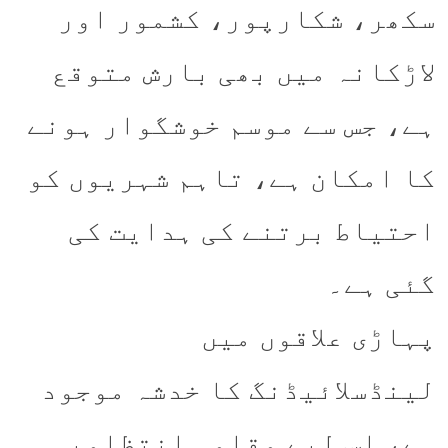
سکھر، شکارپور، کشمور اور
لاڑکانہ میں بھی بارش متوقع
ہے، جس سے موسم خوشگوار ہونے
کا امکان ہے، تاہم شہریوں کو
احتیاط برتنے کی ہدایت کی
گئی ہے۔
پہاڑی علاقوں میں
لینڈسلائیڈنگ کا خدشہ موجود
ہے، اس لیے مقامی انتظامیہ