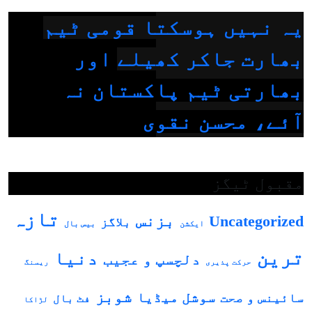
یہ نہیں ہوسکتا قومی ٹیم
بھارت جاکر کھیلے اور
بھارتی ٹیم پاکستان نہ
آئے، محسن نقوی
مقبول ٹیگز
تازہ
بزنس
Uncategorized
بلاگز
بیس بال
ایکشن
ترین
دنیا
دلچسپ و عجیب
حرکت پذیری
ریسنگ
شوبز
سوشل میڈیا
سائینس و صحت
فٹ بال
لڑاکا