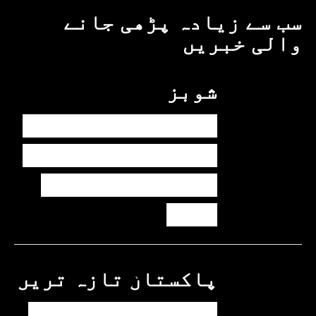
سب سے زیادہ پڑھی جانے
والی خبریں
شوبز
ہانیہ عامر کی بہن
ایشا عامر کی بولڈ
تصاویر وائرل ہو
گئیں
پاکستان
تازہ ترین
پیٹرول کی قیمتوں