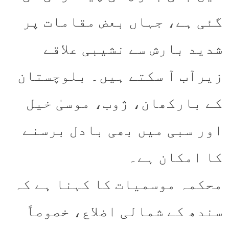
گئی ہے، جہاں بعض مقامات پر
شدید بارش سے نشیبی علاقے
زیرآب آ سکتے ہیں۔ بلوچستان
کے بارکھان، ژوب، موسیٰ خیل
اور سبی میں بھی بادل برسنے
کا امکان ہے۔
محکمہ موسمیات کا کہنا ہے کہ
سندھ کے شمالی اضلاع، خصوصاً