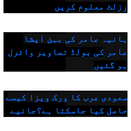
رزلٹ معلوم کریں
ہانیہ عامر کی بہن ایشا
عامر کی بولڈ تصاویر وائرل
ہو گئیں
سعودی عرب کا ورک ویزا کیسے
حاصل کیا جاسکتا ہے؟جانیے