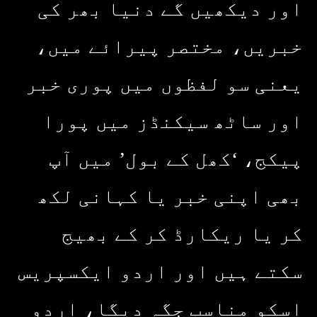
اور دیکھیں گے دنیا بھر کی
خبریں، مختصر پیرائے میں،
یعنی سو لفظوں میں پوری خبر
اور ساٹھ سیکنڈز میں پورا
پیکج، ‘کھل کے بول’ میں آپ
بھی اپنی خبر یا کہانی لکھ
کر یا ریکارڈ کر کے بھیج
سکتے ہیں اور اردو ایکسپریس
اسکو مناسب جگہ دیگا، اردو