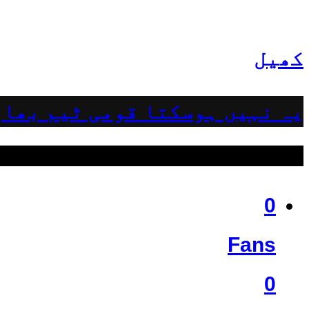
کھیل
یہ نہیں ہوسکتا قومی ٹیم بھار
ہمیں فالو کریں
0
Fans
0