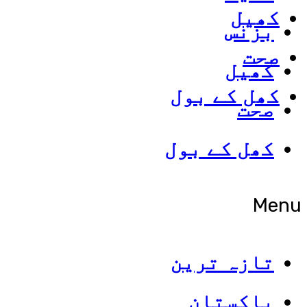
کھیل
بزنس
صحت
کھیل
کھل کے بول
صحت
کھل کے بول
Menu
تازہ ترین
پاکستان