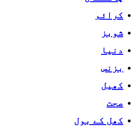
کرائم
شوبز
دنیا
بزنس
کھیل
صحت
کھل کے بول