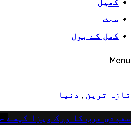
کھیل
صحت
شوبز
کھل کے بول
ہانیہ عامر کی بہن ایشا عامر 
Menu
تازہ ترین
دنیا
,
سعودی عرب کا ورک ویزا کیسے ح