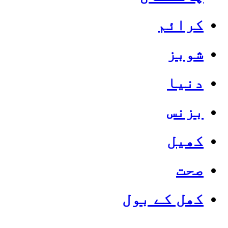
کرائم
شوبز
دنیا
بزنس
کھیل
صحت
کھل کے بول