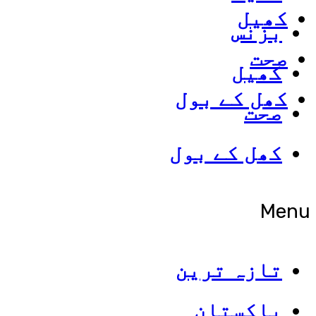
کھیل
بزنس
صحت
کھیل
کھل کے بول
صحت
کھل کے بول
Menu
تازہ ترین
پاکستان