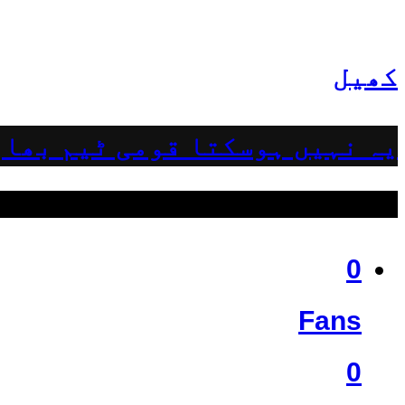
کھیل
یہ نہیں ہوسکتا قومی ٹیم بھار
ہمیں فالو کریں
0
Fans
0