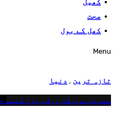
کھیل
صحت
شوبز
کھل کے بول
ہانیہ عامر کی بہن ایشا عامر 
Menu
تازہ ترین
دنیا
,
سعودی عرب کا ورک ویزا کیسے ح