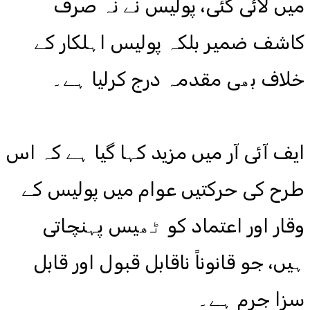
میں لائی گئی، پولیس نے نہ صرف
کاشف ضمیر بلکہ پولیس اہلکار کے
خلاف بھی مقدمہ درج کرلیا ہے۔
ایف آئی آر میں مزید کہا گیا ہے کہ اس
طرح کی حرکتیں عوام میں پولیس کے
وقار اور اعتماد کو ٹھیس پہنچاتی
ہیں، جو قانوناً ناقابل قبول اور قابل
سزا جرم ہے۔