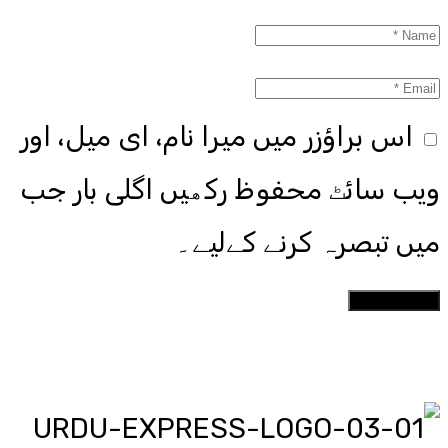
اس براؤزر میں میرا نام، ای میل، اور
ویب سائٹ محفوظ رکھیں اگلی بار جب
میں تبصرہ کرنے کےلیے۔