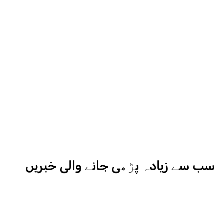
روح رواں عمران ملک پچھلے بیس سال
سے میڈیا کے مختلف شعبوں میں نبرد
آزما ہیں-
ادارہ اردو ایکسپریس کے علاوہ شارجہ
نیوز اور میڈیا بائیٹس بھی
کامیابی سے چلا رہا ہے
سب سے زیادہ پڑھی جانے والی خبریں