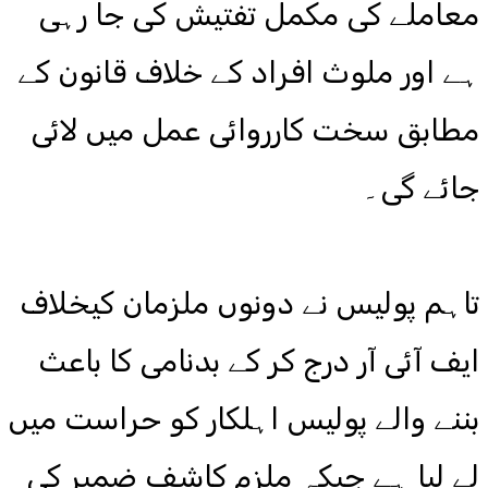
معاملے کی مکمل تفتیش کی جا رہی
ہے اور ملوث افراد کے خلاف قانون کے
مطابق سخت کارروائی عمل میں لائی
جائے گی۔
تاہم پولیس نے دونوں ملزمان کیخلاف
ایف آئی آر درج کر کے بدنامی کا باعث
بننے والے پولیس اہلکار کو حراست میں
لے لیا ہے جبکہ ملزم کاشف ضمیر کی