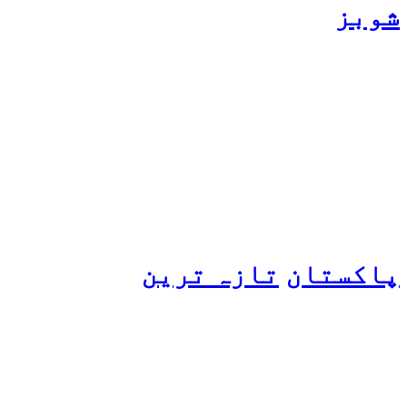
شوبز
ہانیہ عامر کی بہن ایشا
عامر کی بولڈ تصاویر وائرل
ہو گئیں
پاکستان
تازہ ترین
پیٹرول کی قیمتوں میں اضافے
کی وجہ کیا ہے؟ وزیرِ