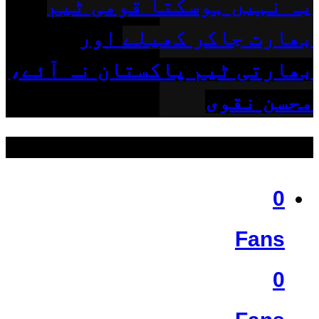
یہ نہیں ہوسکتا قومی ٹیم
بھارت جاکر کھیلے اور
بھارتی ٹیم پاکستان نہ آئے،
محسن نقوی
ہمیں فالو کریں
0
Fans
0