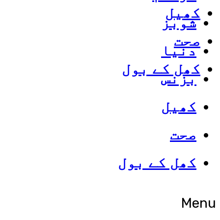
کھیل
شوبز
صحت
دنیا
کھل کے بول
بزنس
کھیل
صحت
کھل کے بول
Menu