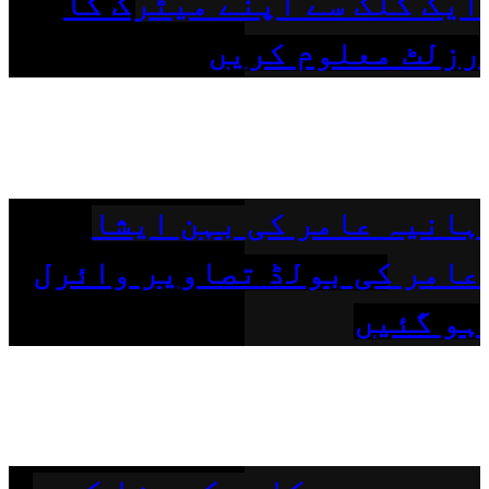
ایک کلک سے اپنے میٹرک کا
رزلٹ معلوم کریں
ہانیہ عامر کی بہن ایشا
عامر کی بولڈ تصاویر وائرل
ہو گئیں