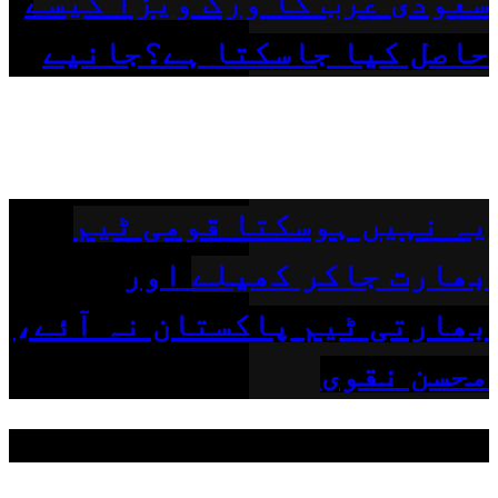
سعودی عرب کا ورک ویزا کیسے
حاصل کیا جاسکتا ہے؟جانیے
یہ نہیں ہوسکتا قومی ٹیم
بھارت جاکر کھیلے اور
بھارتی ٹیم پاکستان نہ آئے،
محسن نقوی
مقبول ٹیگز