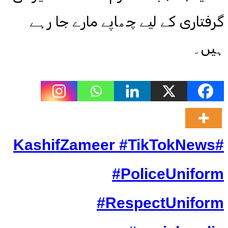
گرفتاری کے لیے چھاپے مارے جا رہے
ہیں۔
#KashifZameer #TikTokNews
#PoliceUniform
#RespectUniform