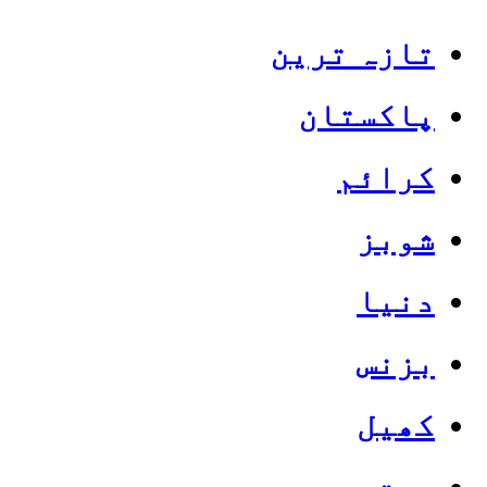
تازہ ترین
پاکستان
کرائم
شوبز
دنیا
بزنس
کھیل
صحت