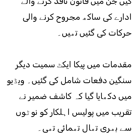
کیں جن میں قانون نافذ کرنے والے
ادارے کی ساکھ مجروح کرنے والی
حرکات کی گئیں تھیں۔
مقدمات میں پیکا ایکٹ سمیت دیگر
سنگین دفعات شامل کی گئیں۔ ویڈیو
میں دکھایا گیا کہ کاشف ضمیر نے
تقریب میں پولیس اہلکار کو نوٹوں
سے بھری تھال تھمائی تھی۔