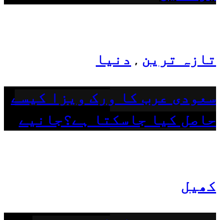
تازہ ترین
دنیا
,
سعودی عرب کا ورک ویزا کیسے
حاصل کیا جاسکتا ہے؟جانیے
کھیل