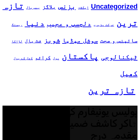
تازہ
بزنس
Uncategorized
بلاگز
ایکشن
بیس بال
ترین
دنیا
دلچسپ و عجیب
حرکت پذیری
ریسنگ
شوبز
سوشل میڈیا
سائینس و صحت
فٹ بال
لڑاکا
پاکستان
ٹیکنالوجی
کرائم
پول
کھل کے بول
کھیل
تازہ ترین
پولیس یونیفارم کی تضحیک، ٹک
ٹاکر کاشف ضمیر کیخلاف
مقدمہ درج