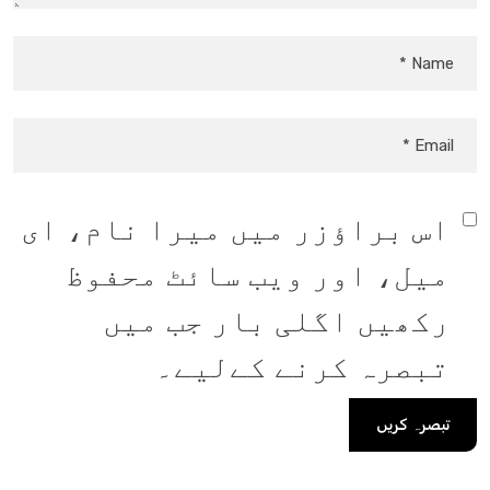
اس براؤزر میں میرا نام، ای
میل، اور ویب سائٹ محفوظ
رکھیں اگلی بار جب میں
تبصرہ کرنے کےلیے۔