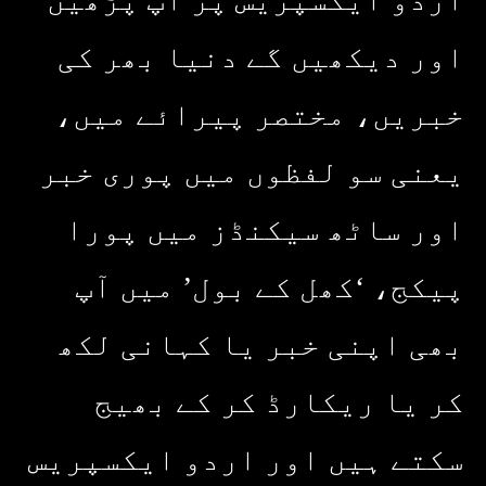
اور دیکھیں گے دنیا بھر کی
خبریں، مختصر پیرائے میں،
یعنی سو لفظوں میں پوری خبر
اور ساٹھ سیکنڈز میں پورا
پیکج، ‘کھل کے بول’ میں آپ
بھی اپنی خبر یا کہانی لکھ
کر یا ریکارڈ کر کے بھیج
سکتے ہیں اور اردو ایکسپریس