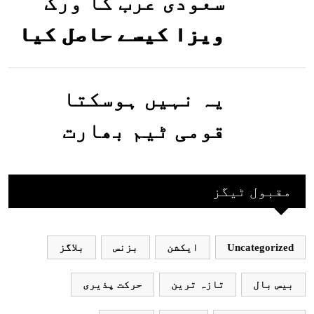
گئیں
سعودی عرب کا ورک
ویزا کیسے حاصل کیا
جاسکتا ہے؟جانیے
یہ نہیں ہوسکتا
قومی ٹیم بھارت
جاکر کھیلے اور
بھارتی ٹیم پاکستان
مقبول ٹیگز
نہ آئے، محسن نقوی
Uncategorized
ایکشن
بزنس
بلاگز
بیس بال
تازہ ترین
حرکت پذیری