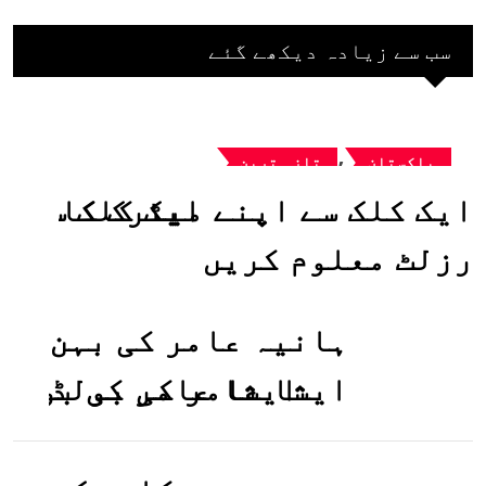
سب سے زیادہ دیکھے گئے
,
پاکستان
تازہ ترین
ایک کلک سے اپنے میٹرک کا
رزلٹ معلوم کریں
ہانیہ عامر کی بہن
ایشا عامر کی بولڈ
تصاویر وائرل ہو