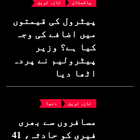
پاکستان
تازہ ترین
پیٹرول کی قیمتوں
میں اضافے کی وجہ
کیا ہے؟ وزیرِ
پیٹرولیم نے پردہ
اٹھا دیا
تازہ ترین
دنیا
مسافروں سے بھری
فیری کو حادثہ، 41