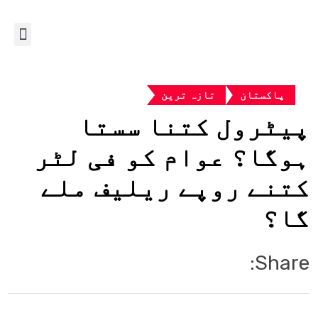
پاکستان
تازہ ترین
پیٹرول کتنا سستا
ہوگا؟ عوام کو فی لٹر
کتنے روپے ریلیف ملے
گا؟
Share: