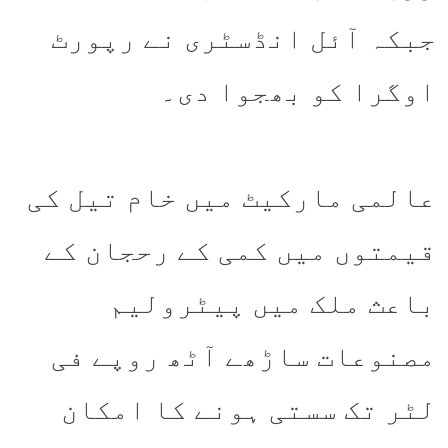
جبکہ آئل انڈسٹری نے رپورٹ
اوگرا کو بھجوا دی۔
عالمی مارکیٹ میں خام تیل کی
قیمتوں میں کمی کے رحجان کے
باعث ملک میں پیٹرولیم
مصنوعات ساڑھے آٹھ روپے فی
لٹر تک سستی ہونے کا امکان