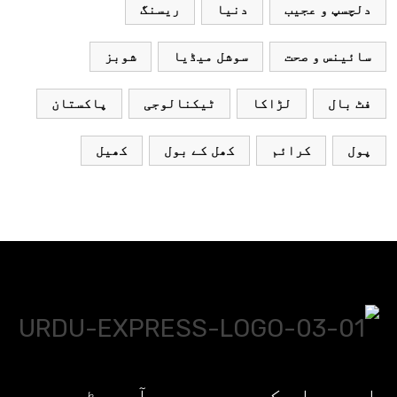
دلچسپ و عجیب
دنیا
ریسنگ
سائینس و صحت
سوشل میڈیا
شوبز
فٹ بال
لڑاکا
ٹیکنالوجی
پاکستان
پول
کرائم
کھل کے بول
کھیل
اردو ایکسپریس پر آپ پڑھیں