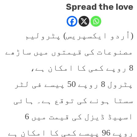
Spread the love
(اُردو ایکسپریس) پٹرولیم
مصنوعات کی قیمتوں میں ساڑھے
8 روپے کمی کا امکان ہے،
پٹرول 8 روپے 50 پیسے فی لٹر
سستا ہونے کی توقع ہے۔ ہائی
اسپیڈ ڈیزل کی قیمت میں 6
روپے 96 پیسے کمی کا امکان ہے