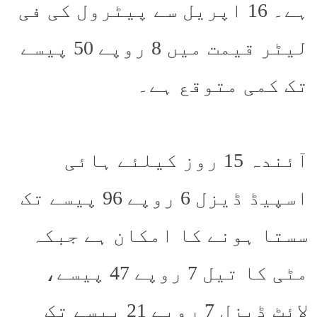
ہے۔ 16 اپریل سے پیٹرول کی فی
لیٹر قیمت میں 8 روپے 50 پیسے
تک کمی متوقع ہے۔
آئندہ 15 روز کیلئے ہائی
اسپیڈ ڈیزل 6 روپے 96 پیسے تک
سستا ہونے کا امکان ہے جبکہ
مٹی کا تیل 7 روپے 47 پیسے،
لائٹ ڈیزل 7 روپے 21 پیسے تک