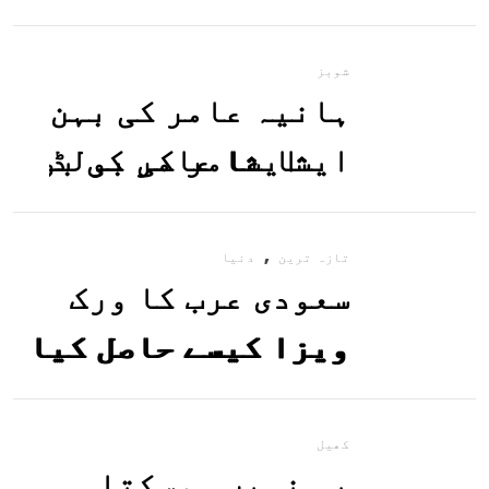
معلوم کریں
شوبز
ہانیہ عامر کی بہن
ایشا عامر کی بولڈ
تصاویر وائرل ہو
,
گئیں
تازہ ترین
دنیا
سعودی عرب کا ورک
ویزا کیسے حاصل کیا
جاسکتا ہے؟جانیے
کھیل
یہ نہیں ہوسکتا