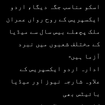
اسکو مناسب جگہ دیگا، اردو
ایکسپریس کے روح رواں عمران
ملک پچھلے بیس سال سے میڈیا
کے مختلف شعبوں میں نبرد
آزما ہیں-
ادارہ اردو ایکسپریس کے
علاوہ شارجہ نیوز اور میڈیا
بائیٹس بھی