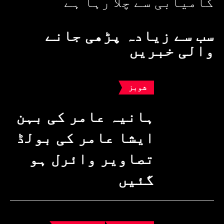
کامیابی سے چلا رہا ہے
سب سے زیادہ پڑھی جانے
والی خبریں
شوبز
ہانیہ عامر کی بہن
ایشا عامر کی بولڈ
تصاویر وائرل ہو
گئیں