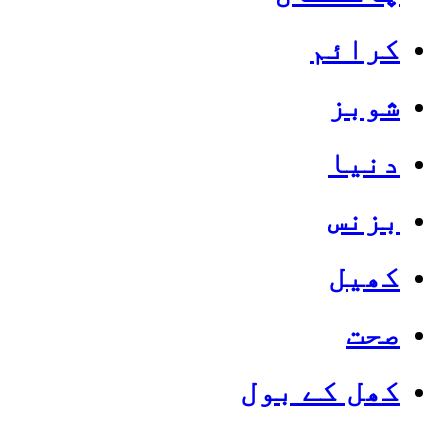
کرائم
شوبز
دنیا
بزنس
کھیل
صحت
کھل کے بول