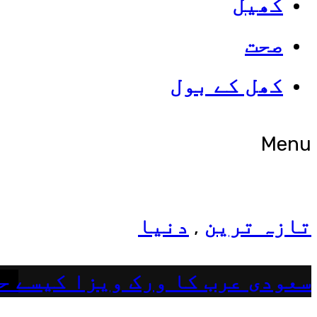
کھیل
صحت
شوبز
کھل کے بول
ہانیہ عامر کی بہن ایشا عامر 
Menu
تازہ ترین
دنیا
,
سعودی عرب کا ورک ویزا کیسے ح