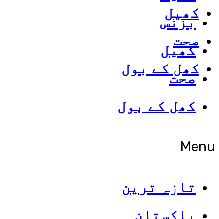
کھیل
بزنس
صحت
کھیل
کھل کے بول
صحت
کھل کے بول
Menu
تازہ ترین
پاکستان