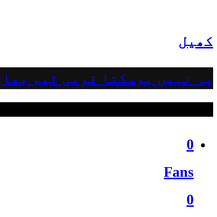
کھیل
یہ نہیں ہوسکتا قومی ٹیم بھار
ہمیں فالو کریں
0
Fans
0