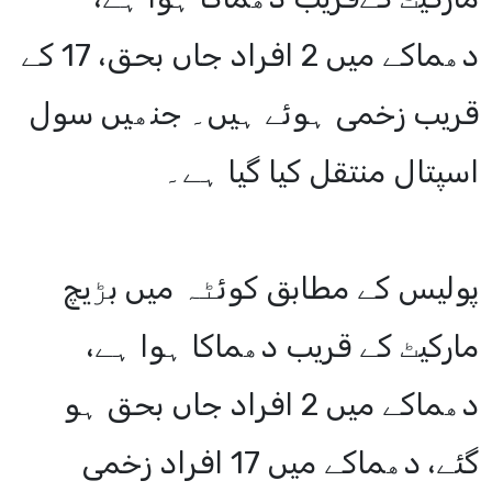
دھماکے میں 2 افراد جاں بحق، 17 کے
قریب زخمی ہوئے ہیں۔ جنھیں سول
اسپتال منتقل کیا گیا ہے۔
پولیس کے مطابق کوئٹہ میں بڑیچ
مارکیٹ کے قریب دھماکا ہوا ہے،
دھماکے میں 2 افراد جاں بحق ہو
گئے، دھماکے میں 17 افراد زخمی