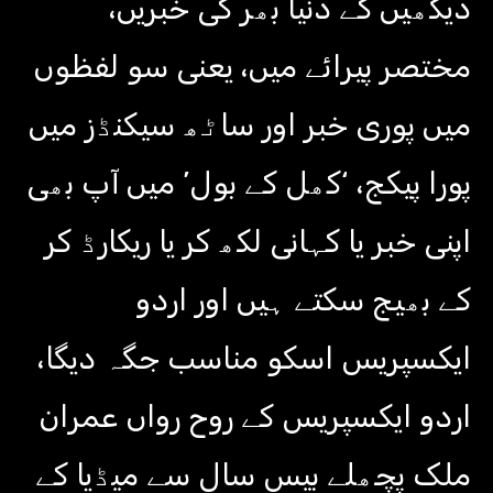
دیکھیں گے دنیا بھر کی خبریں،
مختصر پیرائے میں، یعنی سو لفظوں
میں پوری خبر اور ساٹھ سیکنڈز میں
پورا پیکج، ‘کھل کے بول’ میں آپ بھی
اپنی خبر یا کہانی لکھ کر یا ریکارڈ کر
کے بھیج سکتے ہیں اور اردو
ایکسپریس اسکو مناسب جگہ دیگا،
اردو ایکسپریس کے روح رواں عمران
ملک پچھلے بیس سال سے میڈیا کے