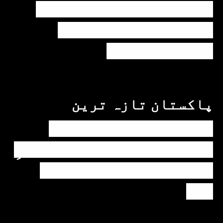
ہانیہ عامر کی بہن ایشا
عامر کی بولڈ تصاویر
وائرل ہو گئیں
پاکستان
تازہ ترین
پیٹرول کی قیمتوں میں
اضافے کی وجہ کیا ہے؟ وزیرِ
پیٹرولیم نے پردہ اٹھا
دیا