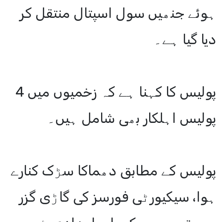
ہوئے جنھیں سول اسپتال منتقل کر
دیا گیا ہے۔
پولیس کا کہنا ہے کہ زخمیوں میں 4
پولیس اہلکار بھی شامل ہیں۔
پولیس کے مطابق دھماکا سڑک کنارے
ہوا، سیکیورٹی فورسز کی گاڑی گزر