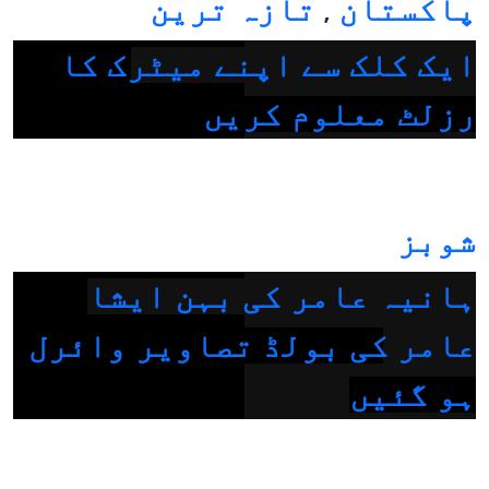
پاکستان
تازہ ترین
,
ایک کلک سے اپنے میٹرک کا
رزلٹ معلوم کریں
شوبز
ہانیہ عامر کی بہن ایشا
عامر کی بولڈ تصاویر وائرل
ہو گئیں