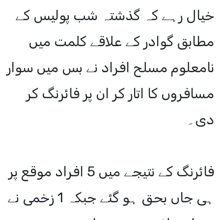
خیال رہے کہ گذشتہ شب پولیس کے
مطابق گوادر کے علاقے کلمت میں
نامعلوم مسلح افراد نے بس میں سوار
مسافروں کا اتار کر ان پر فائرنگ کر
دی۔
فائرنگ کے نتیجے میں 5 افراد موقع پر
ہی جاں بحق ہو گئے جبکہ 1 زخمی نے