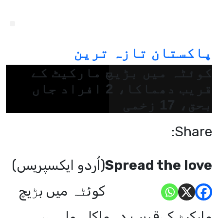
پاکستان
تازہ ترین
کوئٹہ میں بڑیچ مارکیٹ کے
قریب دھماکا، 2 افراد جاں
بحق، 17 زخمی
Share:
Spread the love
(اُردو ایکسپریس)
کوئٹہ میں بڑیچ
مارکیٹ کےقریب دھماکا ہوا ہے،