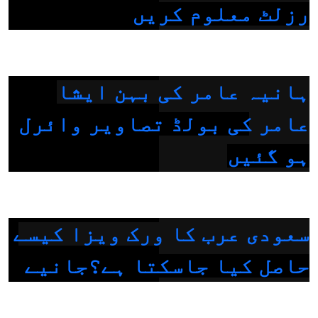
رزلٹ معلوم کریں
ہانیہ عامر کی بہن ایشا
عامر کی بولڈ تصاویر وائرل
ہو گئیں
سعودی عرب کا ورک ویزا کیسے
حاصل کیا جاسکتا ہے؟جانیے