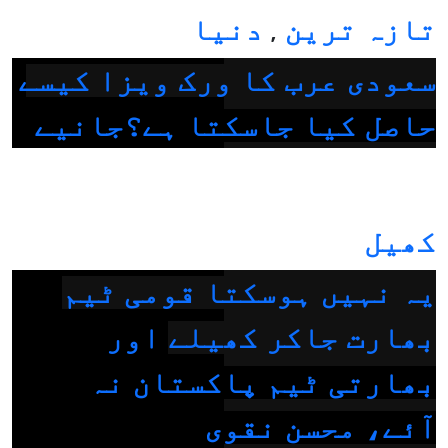
تازہ ترین
دنیا
,
سعودی عرب کا ورک ویزا کیسے
حاصل کیا جاسکتا ہے؟جانیے
کھیل
یہ نہیں ہوسکتا قومی ٹیم
بھارت جاکر کھیلے اور
بھارتی ٹیم پاکستان نہ
آئے، محسن نقوی