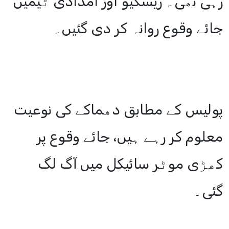
رہی تھی۔ ریسکیو اور امدادی ٹیمیں
جائے وقوع روانہ کر دی گئیں۔
پولیس کے مطابق دھماکے کی نوعیت
معلوم کر رہے ہیں، جائے وقوع پر
کھڑی موٹر سائیکل میں آگ لگ
گئی۔