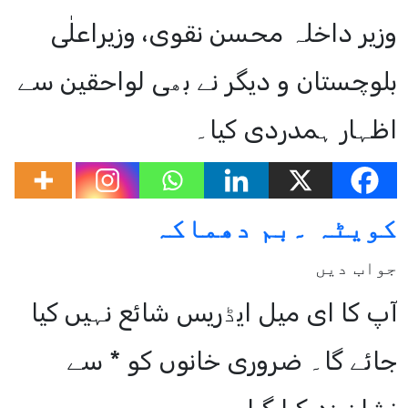
وزیر داخلہ محسن نقوی، وزیراعلٰی
بلوچستان و دیگر نے بھی لواحقین سے
اظہار ہمدردی کیا۔
کویٹہ ۔بم دھماکہ
جواب دیں
آپ کا ای میل ایڈریس شائع نہیں کیا
جائے گا۔
ضروری خانوں کو
*
سے