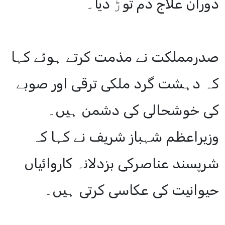
دوران علاج دم توڑ دیا۔
صدرمملکت نے مذمت کرتے ہوئے کہا
کہ دہشت گرد ملکی ترقی اور صوبے
کی خوشحالی کی دشمن ہیں۔
وزیراعظم شہباز شریف نے کہا کہ
شرپسند عناصرکی بزدلانہ کاروائیاں
حیوانیت کی عکاسی کرتی ہیں۔