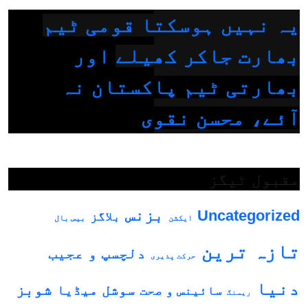
یہ نہیں ہوسکتا قومی ٹیم
بھارت جاکر کھیلے اور
بھارتی ٹیم پاکستان نہ
آئے، محسن نقوی
مقبول ٹیگز
بزنس
Uncategorized
بلاگز
ایکشن
بیس بال
تازہ ترین
دلچسپ و عجیب
حرکت پذیری
دنیا
شوبز
سوشل میڈیا
سائینس و صحت
ریسنگ