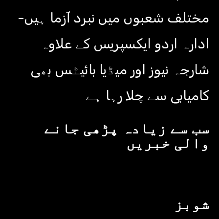
مختلف شعبوں میں نبرد آزما ہیں-
ادارہ اردو ایکسپریس کے علاوہ
شارجہ نیوز اور میڈیا بائیٹس بھی
کامیابی سے چلا رہا ہے
سب سے زیادہ پڑھی جانے
والی خبریں
شوبز