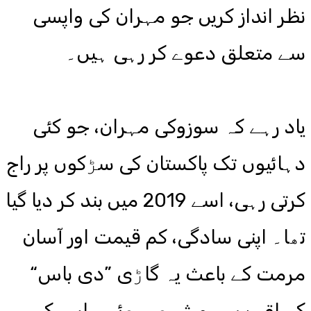
نظر انداز کریں جو مہران کی واپسی
سے متعلق دعوے کر رہی ہیں۔
یاد رہے کہ سوزوکی مہران، جو کئی
دہائیوں تک پاکستان کی سڑکوں پر راج
کرتی رہی، اسے 2019 میں بند کر دیا گیا
تھا۔ اپنی سادگی، کم قیمت اور آسان
مرمت کے باعث یہ گاڑی ”دی باس“
کے لقب سے مشہور ہوئی۔ اس کے