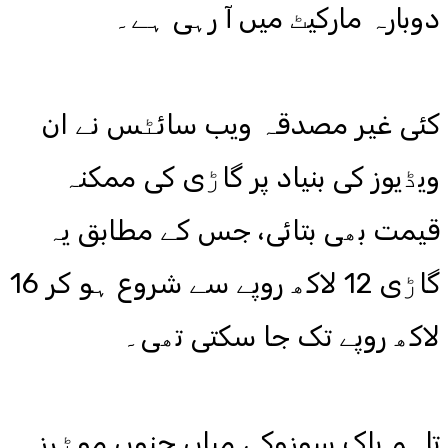
دوبارہ مارکیٹ میں آ رہی ہے۔
کئی غیر مصدقہ ویب سائٹس نے ان
ویڈیوز کی بنیاد پر گاڑی کی ممکنہ
قیمت بھی بتائی، جس کے مطابق یہ
گاڑی 12 لاکھ روپے سے شروع ہو کر 16
لاکھ روپے تک جا سکتی تھی۔
تاہم پاک سوزوکی میاں چنوں موٹرز