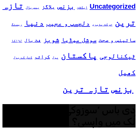
تازہ
بزنس
Uncategorized
بلاگز
ایکشن
بیس بال
ترین
دنیا
دلچسپ و عجیب
حرکت پذیری
ریسنگ
شوبز
سوشل میڈیا
سائینس و صحت
فٹ بال
لڑاکا
پاکستان
ٹیکنالوجی
کرائم
پول
کھل کے بول
کھیل
بزنس
تازہ ترین
دی باس ’سوزوکی مہران‘ کی نئے
لُک میں واپسی؟