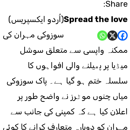
Share:
Spread the love
(اُردو ایکسپریس)
سوزوکی مہران کی
ممکنہ واپسی سے متعلق سوشل
میڈیا پر پھیلنے والی افواہوں کا
سلسلہ ختم ہو گیا ہے۔ پاک سوزوکی
میاں چنوں موٹرز نے واضح طور پر
اعلان کیا ہے کہ کمپنی کی جانب سے
مہران کو دوبارہ متعارف کرانے کا کوئی