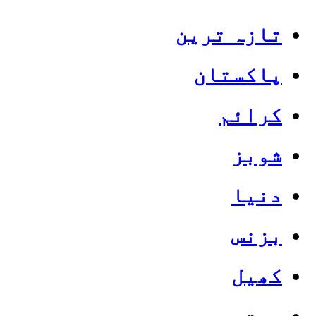
تازہ ترین
پاکستان
کرائم
شوبز
دنیا
بزنس
کھیل
صحت