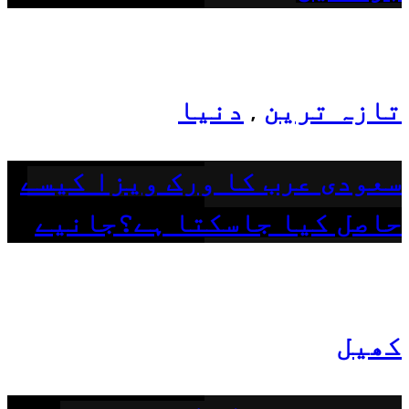
تازہ ترین
دنیا
,
سعودی عرب کا ورک ویزا کیسے
حاصل کیا جاسکتا ہے؟جانیے
کھیل