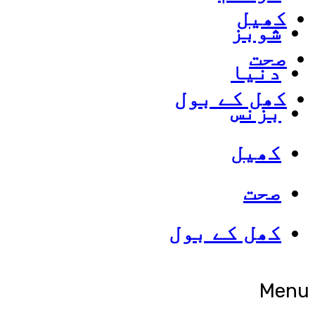
کھیل
شوبز
صحت
دنیا
کھل کے بول
بزنس
کھیل
صحت
کھل کے بول
Menu