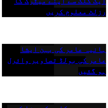
ایک کلک سے اپنے میٹرک کا
رزلٹ معلوم کریں
ہانیہ عامر کی بہن ایشا
عامر کی بولڈ تصاویر وائرل
ہو گئیں