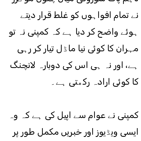
نے تمام افواہوں کو غلط قرار دیتے
ہوئے واضح کر دیا ہے کہ کمپنی نہ تو
مہران کا کوئی نیا ماڈل تیار کر رہی
ہے، اور نہ ہی اس کی دوبارہ لانچنگ
کا کوئی ارادہ رکھتی ہے۔
کمپنی نے عوام سے اپیل کی ہے کہ وہ
ایسی ویڈیوز اور خبریں مکمل طور پر