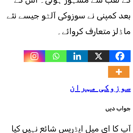
بعد کمپنی نے سوزوکی آلٹو جیسے نئے
ماڈلز متعارف کروائے۔
سوزوکی مہران
جواب دیں
آپ کا ای میل ایڈریس شائع نہیں کیا