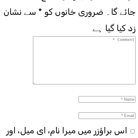
جائے گا۔
ضروری خانوں کو
*
سے نشان
زد کیا گیا ہے
اس براؤزر میں میرا نام، ای میل، اور