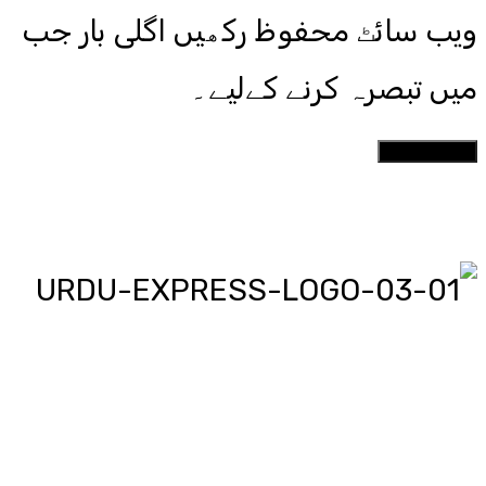
ویب سائٹ محفوظ رکھیں اگلی بار جب
میں تبصرہ کرنے کےلیے۔
اردو ایکسپریس پر آپ پڑھیں اور
دیکھیں گے دنیا بھر کی خبریں، مختصر
پیرائے میں، یعنی سو لفظوں میں پوری