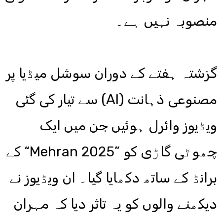
منصوبہ نہیں ہے۔
گزشتہ ہفتے کے دوران سوشل میڈیا پر
مصنوعی ذہانت (AI) سے تیار کی گئی
ویڈیوز وائرل ہوئیں جن میں ایک
چھوٹی گاڑی کو ”Mehran 2025“ کے
برانڈ کے ساتھ دکھایا گیا۔ ان ویڈیوز نے
دیکھنے والوں کو یہ تاثر دیا کہ مہران