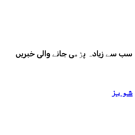
ادارہ اردو ایکسپریس کے علاوہ شارجہ
نیوز اور میڈیا بائیٹس بھی
کامیابی سے چلا رہا ہے
سب سے زیادہ پڑھی جانے والی خبریں
شوبز
ہانیہ عامر کی بہن ایشا
عامر کی بولڈ تصاویر وائرل