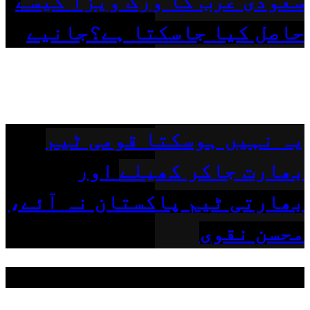
سعودی عرب کا ورک ویزا کیسے
حاصل کیا جاسکتا ہے؟جانیے
یہ نہیں ہوسکتا قومی ٹیم
بھارت جاکر کھیلے اور
بھارتی ٹیم پاکستان نہ آئے،
محسن نقوی
مقبول ٹیگز