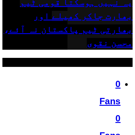
یہ نہیں ہوسکتا قومی ٹیم
بھارت جاکر کھیلے اور
بھارتی ٹیم پاکستان نہ آئے،
محسن نقوی
ہمیں فالو کریں
0
Fans
0