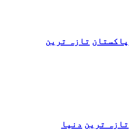
ہو گئیں
پاکستان
تازہ ترین
پیٹرول کی قیمتوں میں اضافے
کی وجہ کیا ہے؟ وزیرِ
پیٹرولیم نے پردہ اٹھا دیا
تازہ ترین
دنیا