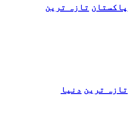
پاکستان
تازہ ترین
پیٹرول کی قیمتوں میں اضافے
کی وجہ کیا ہے؟ وزیرِ
پیٹرولیم نے پردہ اٹھا دیا
تازہ ترین
دنیا
مسافروں سے بھری فیری کو
حادثہ، 41 افراد ہلاک، 61