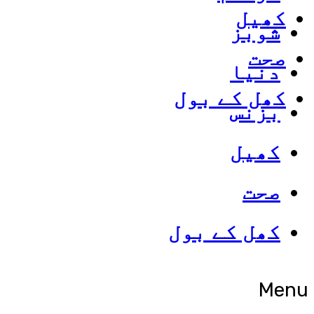
کھیل
شوبز
صحت
دنیا
کھل کے بول
بزنس
کھیل
صحت
کھل کے بول
Menu