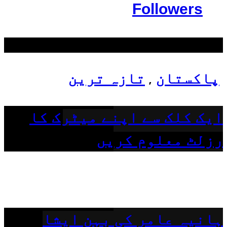
Followers
سب سے زیادہ دیکھے گئے
پاکستان
تازہ ترین
,
ایک کلک سے اپنے میٹرک کا
رزلٹ معلوم کریں
ہانیہ عامر کی بہن ایشا