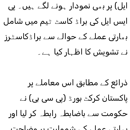
ایل) پر بھی نمودار ہونے لگے ہیں۔ پی
ایس ایل کی براڈ کاسٹ ٹیم میں شامل
بھارتی عملے کے حوالے سے براڈکاسٹرز
نے تشویش کا اظہار کیا ہے۔
ذرائع کے مطابق اس معاملے پر
پاکستان کرکٹ بورڈ (پی سی بی) نے
حکومت سے باضابطہ رابطہ کر لیا اور
بھارتی عملے کی شمولیت پر وضاحت