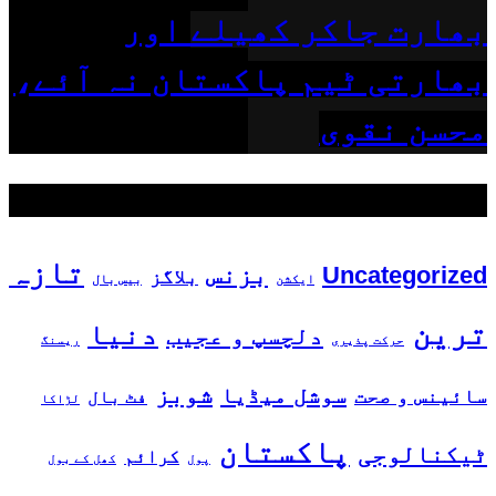
بھارت جاکر کھیلے اور
بھارتی ٹیم پاکستان نہ آئے،
محسن نقوی
مقبول ٹیگز
تازہ
بزنس
Uncategorized
بلاگز
ایکشن
بیس بال
ترین
دنیا
دلچسپ و عجیب
حرکت پذیری
ریسنگ
شوبز
سوشل میڈیا
سائینس و صحت
فٹ بال
لڑاکا
پاکستان
ٹیکنالوجی
کرائم
پول
کھل کے بول