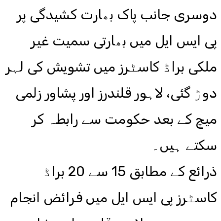
دوسری جانب پاک بھارت کشیدگی پر
پی ایس ایل میں بھارتی سمیت غیر
ملکی براڈ کاسٹرز میں تشویش کی لہر
دوڑ گئی، لاہور قلندرز اور پشاور زلمی
میچ کے بعد حکومت سے رابطہ کر
سکتے ہیں۔
ذرائع کے مطابق 15 سے 20 براڈ
کاسٹرز پی ایس ایل میں فرائض انجام