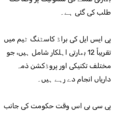
طلب کی گئی ہے۔
پی ایس ایل کی براڈ کاسٹنگ ٹیم میں
تقریباً 12 بھارتی اہلکار شامل ہیں، جو
مختلف تکنیکی اور پروڈکشن ذمہ
داریاں انجام دے رہے ہیں۔
پی سی بی اس وقت حکومت کی جانب