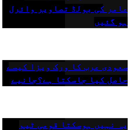
عامر کی بولڈ تصاویر وائرل
ہو گئیں
سعودی عرب کا ورک ویزا کیسے
حاصل کیا جاسکتا ہے؟جانیے
یہ نہیں ہوسکتا قومی ٹیم