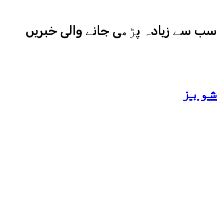
سب سے زیادہ پڑھی جانے والی خبریں
شوبز
ہانیہ عامر کی بہن ایشا
عامر کی بولڈ تصاویر وائرل
ہو گئیں