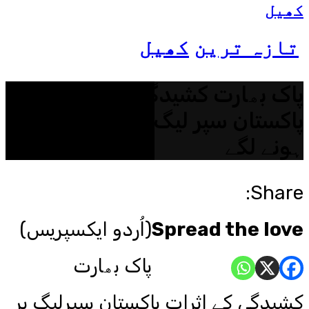
کھیل
تازہ ترین
کھیل
پاک بھارت کشیدگی کے اثرات
پاکستان سپر لیگ پر بھی ظاہر
ہونے لگے
Share:
Spread the love
(اُردو ایکسپریس)
پاک بھارت
کشیدگی کے اثرات پاکستان سپرلیگ پر