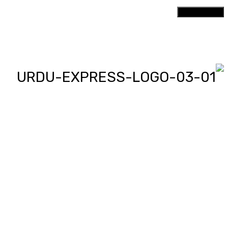
اردو ایکسپریس پر آپ پڑھیں اور
دیکھیں گے دنیا بھر کی خبریں، مختصر
پیرائے میں، یعنی سو لفظوں میں پوری
خبر اور ساٹھ سیکنڈز میں پورا پیکج،
‘کھل کے بول’ میں آپ بھی اپنی خبر یا