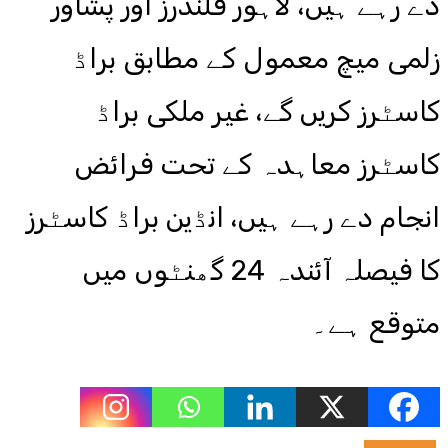
دے رہے ہیں، لاہور قلندرز اور پشاور
زلمی میچ معمول کے مطابق براڈ
کاسٹرز کریں گے، غیر ملکی براڈ
کاسٹرز معاہدہ کے تحت فرائض
انجام دے رہے ہیں، انڈین براڈ کاسٹرز
کا فیصلہ آئندہ 24 گھنٹوں میں
متوقع ہے۔