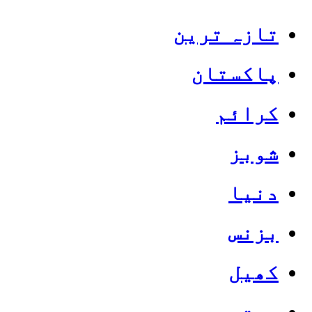
تازہ ترین
پاکستان
کرائم
شوبز
دنیا
بزنس
کھیل
صحت