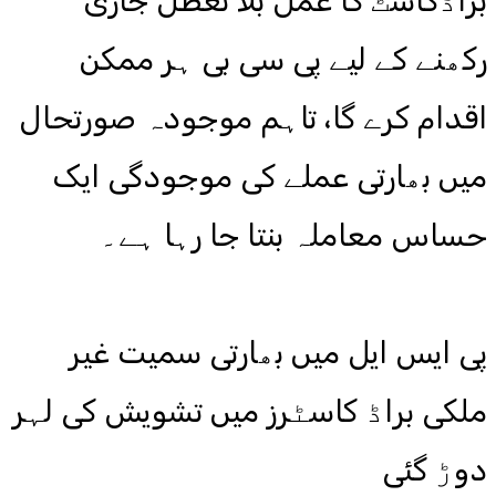
براڈکاسٹ کا عمل بلا تعطل جاری
رکھنے کے لیے پی سی بی ہر ممکن
اقدام کرے گا، تاہم موجودہ صورتحال
میں بھارتی عملے کی موجودگی ایک
حساس معاملہ بنتا جا رہا ہے۔
پی ایس ایل میں بھارتی سمیت غیر
ملکی براڈ کاسٹرز میں تشویش کی لہر
دوڑ گئی