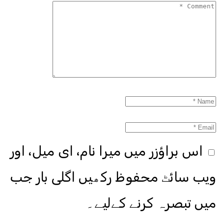
اس براؤزر میں میرا نام، ای میل، اور
ویب سائٹ محفوظ رکھیں اگلی بار جب
میں تبصرہ کرنے کےلیے۔