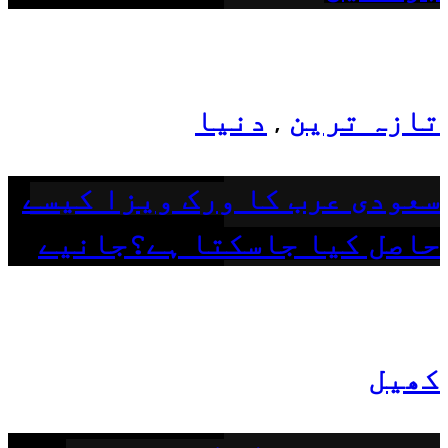
تازہ ترین
دنیا
,
سعودی عرب کا ورک ویزا کیسے
حاصل کیا جاسکتا ہے؟جانیے
کھیل