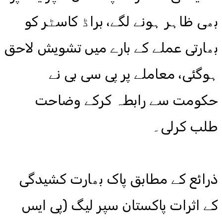
بھی ظاہر ہونے لگے، براڈ کاسٹر کو
بھارتی عملے کے بارے میں تشویش لاحق
ہوگئی، معاملے پر پی سی بی نے
حکومت سے رابطہ کرکے وضاحت
طلب کرلی۔
ذرائع کے مطابق پاک بھارت کشیدگی
کے اثرات پاکستان سپر لیگ (پی ایس