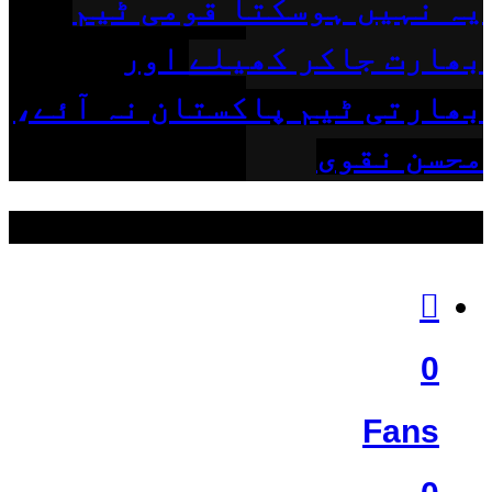
یہ نہیں ہوسکتا قومی ٹیم
بھارت جاکر کھیلے اور
بھارتی ٹیم پاکستان نہ آئے،
محسن نقوی
ہمیں فالو کریں
0
Fans