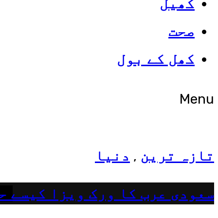
کھیل
صحت
شوبز
کھل کے بول
ہانیہ عامر کی بہن ایشا عامر 
Menu
تازہ ترین
دنیا
,
سعودی عرب کا ورک ویزا کیسے ح