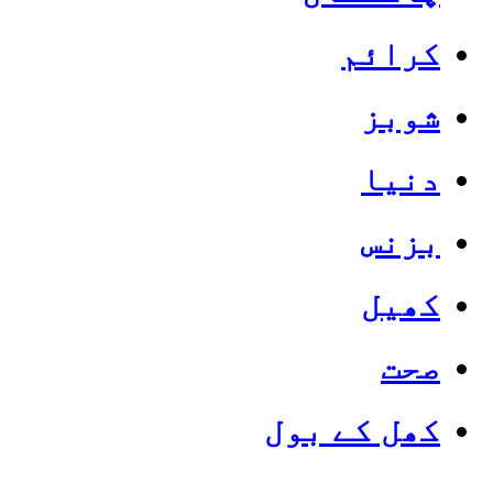
کرائم
شوبز
دنیا
بزنس
کھیل
صحت
کھل کے بول