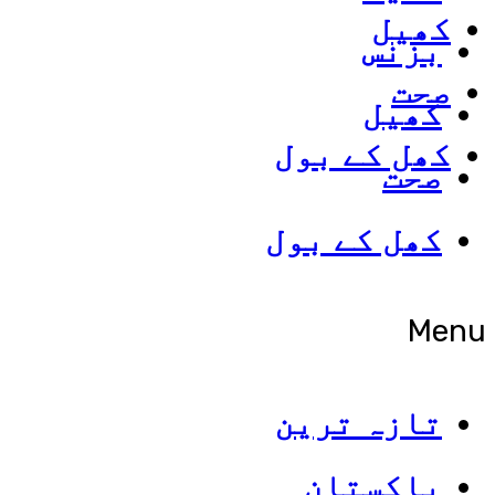
کھیل
بزنس
صحت
کھیل
کھل کے بول
صحت
کھل کے بول
Menu
تازہ ترین
پاکستان