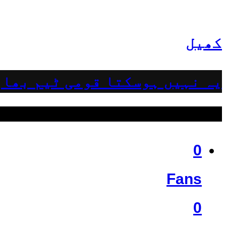
کھیل
یہ نہیں ہوسکتا قومی ٹیم بھار
ہمیں فالو کریں
0
Fans
0