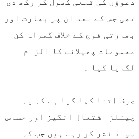
دعوؤں کی قلعی کھول کر رکھ دی
تھی جس کے بعد ان پر بھارت اور
بھارتی فوج کے خلاف گمراہ کن
معلومات پھیلانے کا الزام
لگایا گیا ۔
صرف اتنا کہا گیا ہے کہ یہ
چینلز اشتعال انگیز اور حساس
مواد نشر کر رہے ہیں جب کہ