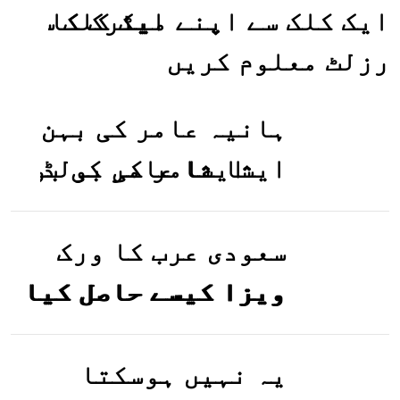
ایک کلک سے اپنے میٹرک کا
رزلٹ معلوم کریں
ہانیہ عامر کی بہن
ایشا عامر کی بولڈ
تصاویر وائرل ہو
گئیں
سعودی عرب کا ورک
ویزا کیسے حاصل کیا
جاسکتا ہے؟جانیے
یہ نہیں ہوسکتا