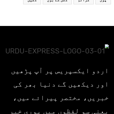
پول
کرائم
کھل کے بول
کھیل
اردو ایکسپریس پر آپ پڑھیں
اور دیکھیں گے دنیا بھر کی
خبریں، مختصر پیرائے میں،
یعنی سو لفظوں میں پوری خبر