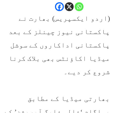
(اردو ایکسپریس) بھارت نے
پاکستانی نیوز چینلز کے بعد
پاکستانی اداکاروں کے سوشل
میڈیا اکاؤنٹس بھی بلاک کرنا
شروع کر دیے۔
بھارتی میڈیا کے مطابق
پہلگام ‘فالس فلیگ آپریشن’ کے