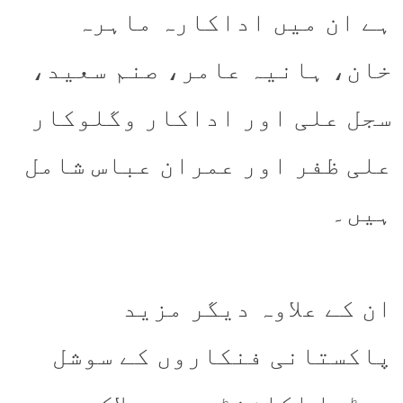
ہے ان میں اداکارہ ماہرہ
خان، ہانیہ عامر، صنم سعید،
سجل علی اور اداکار وگلوکار
علی ظفر اور عمران عباس شامل
ہیں۔
ان کے علاوہ دیگر مزید
پاکستانی فنکاروں کے سوشل