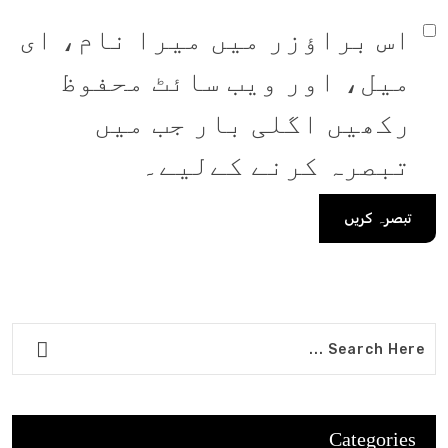
اس براؤزر میں میرا نام، ای
میل، اور ویب سائٹ محفوظ
رکھیں اگلی بار جب میں
تبصرہ کرنے کےلیے۔
Categories