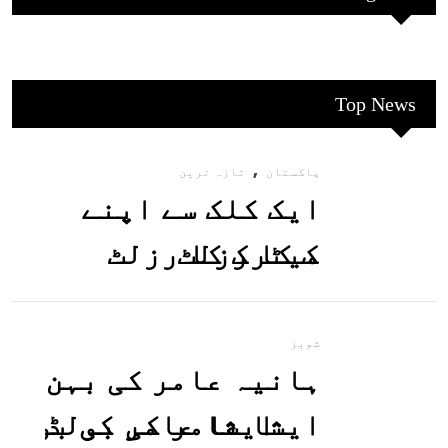
Top News
,
پاکستان
تازہ ترین
ایک کلک سے اپنے
میٹرک کا رزلٹ
معلوم کریں
شوبز
ہانیہ عامر کی بہن
ایشا عامر کی بولڈ