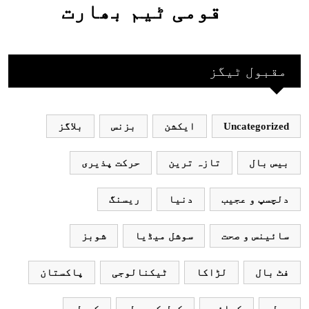
قومی ٹیم بھارت
جاکر کھیلے اور
بھارتی ٹیم پاکستان
مقبول ٹیگز
نہ آئے، محسن نقوی
Uncategorized
ایکشن
بزنس
بلاگز
بیس بال
تازہ ترین
حرکت پذیری
دلچسپ و عجیب
دنیا
ریسنگ
سائینس و صحت
سوشل میڈیا
شوبز
فٹ بال
لڑاکا
ٹیکنالوجی
پاکستان