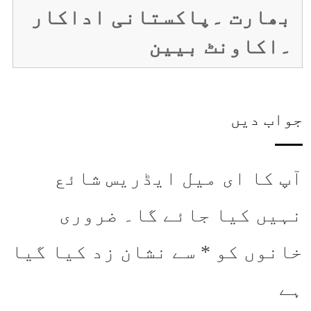
بھارت ۔پاکستانی اداکار
۔اکاونٹ بیین
جواب دیں
آپ کا ای میل ایڈریس شائع
نہیں کیا جائے گا۔
ضروری
خانوں کو
*
سے نشان زد کیا گیا
ہے