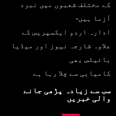
کے مختلف شعبوں میں نبرد
آزما ہیں-
ادارہ اردو ایکسپریس کے
علاوہ شارجہ نیوز اور میڈیا
بائیٹس بھی
کامیابی سے چلا رہا ہے
سب سے زیادہ پڑھی جانے
والی خبریں