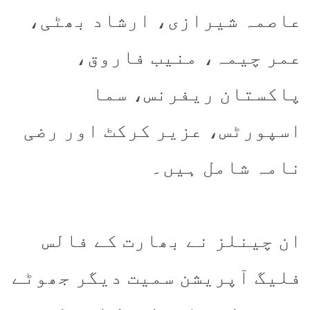
عاصمہ شیرازی، ارشاد بھٹی،
عمر چیمہ، منیب فاروق،
پاکستان ریفرنس، سما
اسپورٹس، عزیر کرکٹ اور رضی
نامہ شامل ہیں۔
ان چینلز نے بھارت کے فالس
فلیگ آپریشن سمیت دیگر جھوٹے