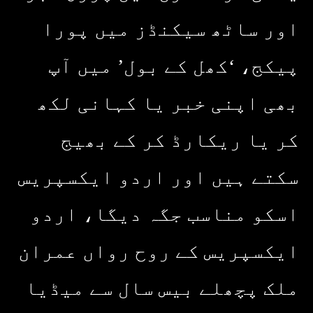
اور ساٹھ سیکنڈز میں پورا
پیکج، ‘کھل کے بول’ میں آپ
بھی اپنی خبر یا کہانی لکھ
کر یا ریکارڈ کر کے بھیج
سکتے ہیں اور اردو ایکسپریس
اسکو مناسب جگہ دیگا، اردو
ایکسپریس کے روح رواں عمران
ملک پچھلے بیس سال سے میڈیا