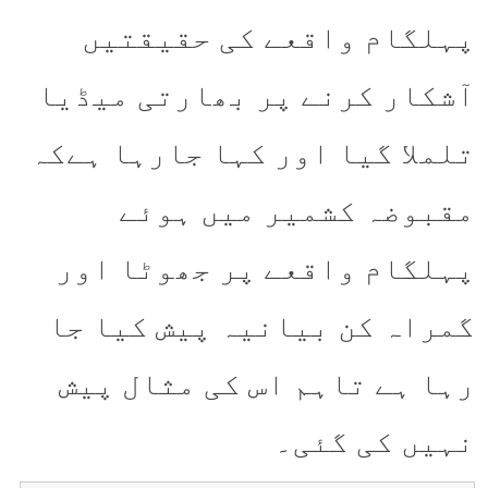
پہلگام واقعے کی حقیقتیں
آشکار کرنے پر بھارتی میڈیا
تلملا گیا اور کہا جارہا ہےکہ
مقبوضہ کشمیر میں ہوئے
پہلگام واقعے پر جھوٹا اور
گمراہ کن بیانیہ پیش کیا جا
رہا ہے تاہم اس کی مثال پیش
نہیں کی گئی۔