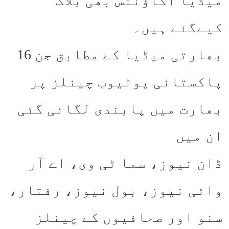
میڈیا اکاؤنٹس بھی بلاک
کیےگئے ہیں۔
بھارتی میڈیا کے مطابق جن 16
پاکستانی یوٹیوب چینلز پر
بھارت میں پابندی لگائی گئی
ان میں
ڈان نیوز، سما ٹی وی، اے آر
وائی نیوز، بول نیوز، رفتار،
سنو اور صحافیوں کے چینلز