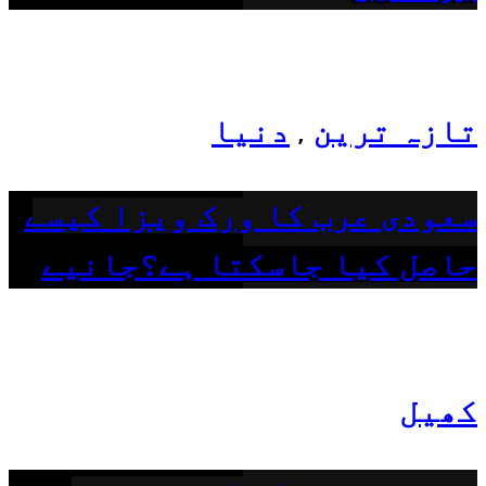
تازہ ترین
دنیا
,
سعودی عرب کا ورک ویزا کیسے
حاصل کیا جاسکتا ہے؟جانیے
کھیل