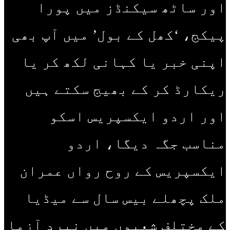
اور ساٹھ سیکنڈز میں پورا
پیکج، ‘کھل کے بول’ میں آپ بھی
اپنی خبر یا کہانی لکھ کر یا
ریکارڈ کر کے بھیج سکتے ہیں
اور اردو ایکسپریس اسکو
مناسب جگہ دیگا، اردو
ایکسپریس کے روح رواں عمران
ملک پچھلے بیس سال سے میڈیا
کے مختلف شعبوں میں نبرد آزما