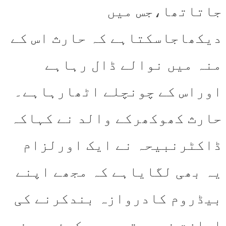
جاتاتھا،جس میں
دیکھاجاسکتاہے کہ حارث اس کے
منہ میں نوالے ڈال رہاہے
اوراس کے چونچلے اٹھارہاہے۔
حارث کھوکھرکے والد نے کہاکہ
ڈاکٹرنبیحہ نے ایک اورلزام
یہ بھی لگایاہے کہ مجھے اپنے
بیڈروم کادروازہ بندکرنے کی
اجازت نہیں تھی،یہ کوئی سینس