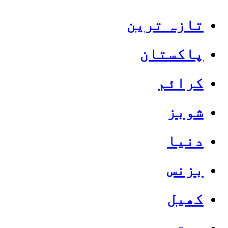
تازہ ترین
پاکستان
کرائم
شوبز
دنیا
بزنس
کھیل
صحت