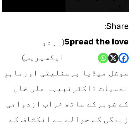
آگیا
Share:
Spread the love
(اردو
ایکسپریس)
سوشل میڈیا پرسنلیٹی اورماہرِ
نفسیات ڈاکٹرنبیہہ علی خان
کے شوہرکے ساتھ خراب ازدواجی
زندگی کے حوالے سے انکشاف کے