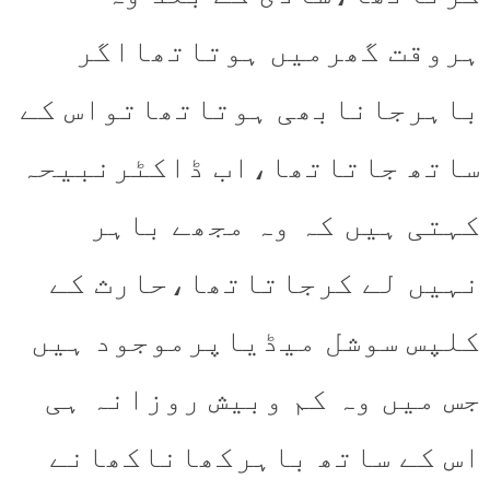
ہروقت گھرمیں ہوتاتھااگر
باہرجانابھی ہوتاتھاتواس کے
ساتھ جاتاتھا،اب ڈاکٹرنبیحہ
کہتی ہیں کہ وہ مجھے باہر
نہیں لے کرجاتاتھا،حارث کے
کلپس سوشل میڈیاپرموجود ہیں
جس میں وہ کم وبیش روزانہ ہی
اس کے ساتھ باہرکھاناکھانے