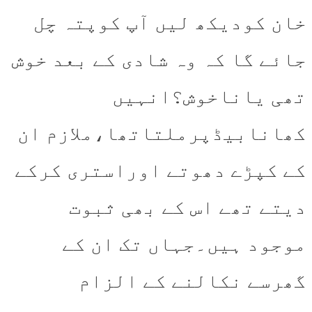
خان کودیکھ لیں آپ کوپتہ چل
جائے گا کہ وہ شادی کے بعد خوش
تھی یاناخوش؟انہیں
کھانابیڈپرملتاتھا،ملازم ان
کے کپڑے دھوتے اوراستری کرکے
دیتے تھے اس کے بھی ثبوت
موجود ہیں۔جہاں تک ان کے
گھرسے نکالنے کے الزام