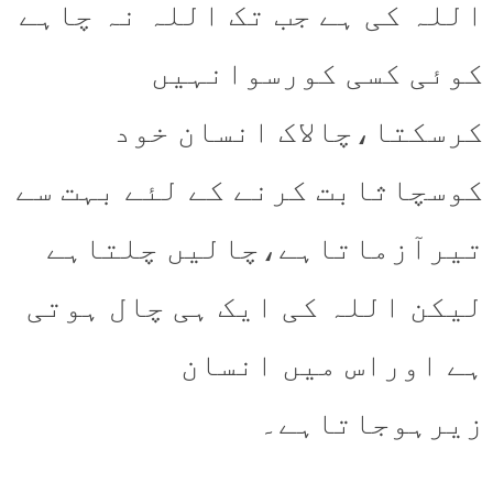
اللہ کی ہے جب تک اللہ نہ چاہے
کوئی کسی کورسوانہیں
کرسکتا،چالاک انسان خود
کوسچاثابت کرنے کے لئے بہت سے
تیرآزماتاہے،چالیں چلتاہے
لیکن اللہ کی ایک ہی چال ہوتی
ہے اوراس میں انسان
زیرہوجاتاہے۔