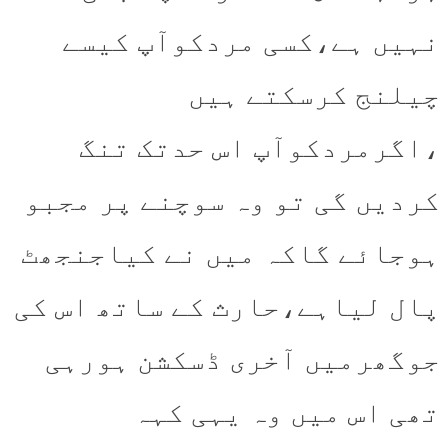
نہیں ہے،کسی مردکوآپ کیسے
چیلنج کرسکتے ہیں
،اگرمردکوآپ اس حدتک تنگ
کردیں گی تو وہ سوچنے پر مجبو
ہوجائے گاکہ میں نے کیاجنجھٹ
پال لیاہے،حارث کے ساتھ اس کی
جوگھرمیں آخری ڈسکشن ہورہی
تھی اس میں وہ یہی کہہ