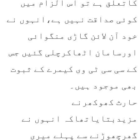
کاتعلق ہے تو اس الزام میں
کوئی صداقت نہیں ہے،انہوں نے
خود آن لائن گاڑی منگوائی
اورسامان اٹھاکرچلی گئیں جس
کے سی سی ٹی وی کیمرے کے ثبوت
بھی موجود ہیں۔
حارث کھوکھرنے
مزیدبتایاتھاکہ انہوں نے
گھرچھوڑنے سے پہلے میری