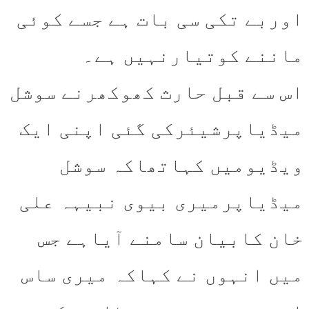
اوربے تکی سی بات ہے جسے کوئی
ماننے کوتیارنہیں ہے۔
اس سے قبل حارث کھوکھرنے سوشل
میڈیاپرشیئرکی گئی اپنی ایک
ویڈیومیں کہاتھاکہ سوشل
میڈیاپرمیری بیوی نبیہہ علی
خان کابیان سامنے آیاہے جس
میں انہوں نے کہاکہ میری ساس