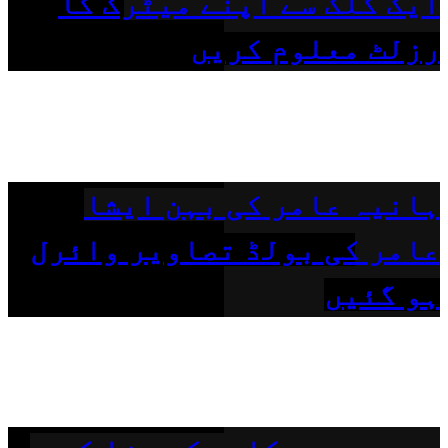
ایک کلک سے اپنے میٹرک کا
رزلٹ معلوم کریں
ہانیہ عامر کی بہن ایشا
عامر کی بولڈ تصاویر وائرل
ہو گئیں