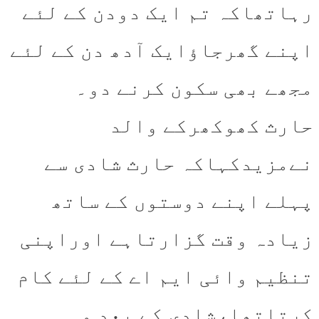
رہاتھاکہ تم ایک دودن کے لئے
اپنے گھرجاؤایک آدھ دن کے لئے
مجھے بھی سکون کرنے دو۔
حارث کھوکھرکے والد
نےمزیدکہاکہ حارث شادی سے
پہلے اپنے دوستوں کے ساتھ
زیادہ وقت گزارتاہے اوراپنی
تنظیم وائی ایم اے کے لئے کام
کرتاتھا،شادی کے بعد وہ