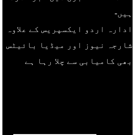
ہیں-
ادارہ اردو ایکسپریس کے علاوہ
شارجہ نیوز اور میڈیا بائیٹس
بھی کامیابی سے چلا رہا ہے
سب سے زیادہ پڑھی جانے والی
خبریں
شوبز