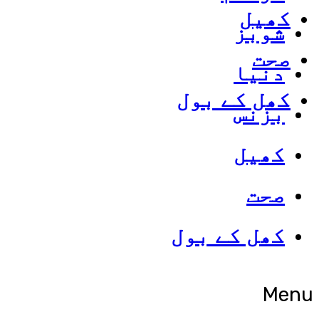
کھیل
شوبز
صحت
دنیا
کھل کے بول
بزنس
کھیل
صحت
کھل کے بول
Menu