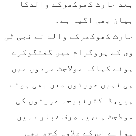
بعد حارث کھوکھرکے والدکا
بیان بھی آگیا ہے۔
حارث کھوکھرکے والد نے نجی ٹی
وی کے پروگرام میں گفتگوکرے
ہوئے کہاکہ مولاجٹ مردوں میں
ہی نہیں عورتوں میں بھی ہوتے
ہیں،ڈاکٹرنبیحہ عورتوں کی
مولاجٹ ہے،یہ صرف غبارے میں
ہواہے اس کے علاوہ کچھ بھی