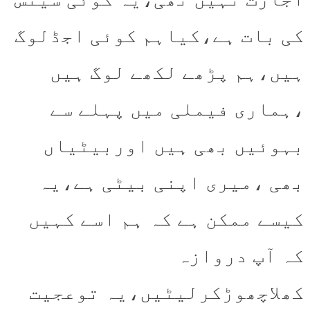
کی بات ہے،کیاہم کوئی اجڈلوگ
ہیں،ہم پڑھے لکھے لوگ ہیں
،ہماری فیملی میں پہلے سے
بہوئیں بھی ہیں اوربیٹیاں
بھی ،میری اپنی بیٹی ہے،یہ
کیسے ممکن ہے کہ ہم اسے کہیں
کہ آپ دروازہ
کھلاچھوڑکرلیٹیں،یہ توعجیت