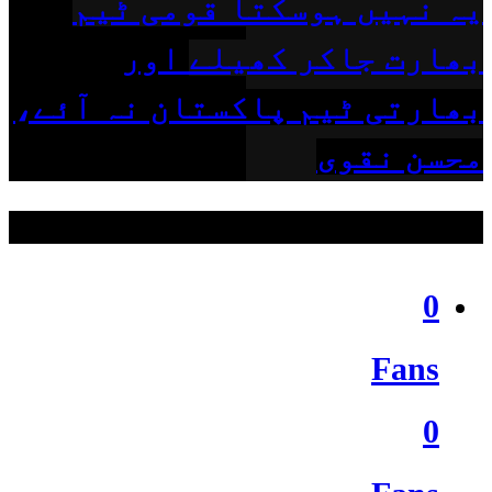
یہ نہیں ہوسکتا قومی ٹیم
بھارت جاکر کھیلے اور
بھارتی ٹیم پاکستان نہ آئے،
محسن نقوی
ہمیں فالو کریں
0
Fans
0