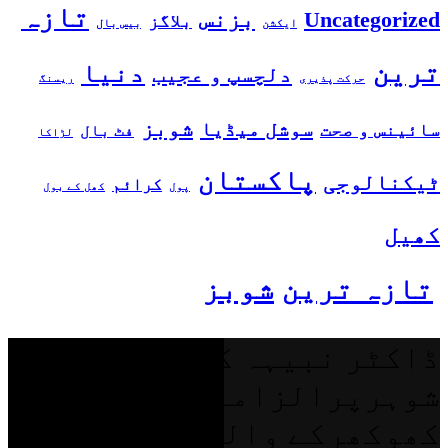
تازہ
بزنس
Uncategorized
بلاگز
بیس بال
ایکشن
ترین
دنیا
دلچسپ و عجیب
حرکت پذیری
ریسنگ
شوبز
سوشل میڈیا
سائینس و صحت
فٹ بال
لڑاکا
پاکستان
ٹیکنالوجی
کرائم
پول
کھل کے بول
کھیل
تازہ ترین
شوبز
ڈاکٹر نبیہہ کے
شوہرپرالزامات،حارث
کھوکھرکے والدکا بیان بھی