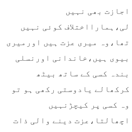
اجازت بھی نہیں
لی،ہمارااختلاف کوئی نہیں
تھا،وہ میری عزت ہیں اورمیری
بیوی ہیں،خاندانی اورنسلی
بندہ کسی کے ساتھ بیٹھ
کرکھالے یادوستی رکھی ہو تو
وہ کسی پر کیچڑنہیں
اچھالتا،عزت دینے والی ذات