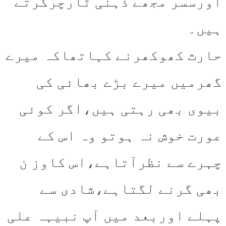
اورسسر مجھے ذہنی ٹارچرکرتے
ہیں۔
حارث کھوکھرنے کہاتھاکہ میرے
گھرمیں میرے بڑے بھائی کی
بیوی بھی رہتی ہیں،اگر کوئی
عورت خوش نہ ہوتو وہ اس کے
چہرے سے نظرآتاہے،اس کاوز ن
بھی گرنے لگتاہے،شادی سے
پہلے اوربعد میں آپ نبیہہ علی