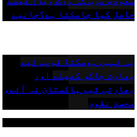
سعودی عرب کا ورک ویزا کیسے
حاصل کیا جاسکتا ہے؟جانیے
یہ نہیں ہوسکتا قومی ٹیم
بھارت جاکر کھیلے اور
بھارتی ٹیم پاکستان نہ آئے،
محسن نقوی
مقبول ٹیگز