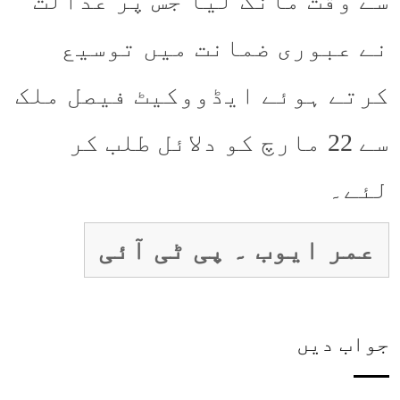
سے وقت مانگ لیا جس پر عدالت
نے عبوری ضمانت میں توسیع
کرتے ہوئے ایڈووکیٹ فیصل ملک
سے 22 مارچ کو دلائل طلب کر
لئے۔
عمر ایوب ۔ پی ٹی آئی
جواب دیں