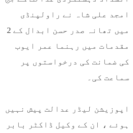
امجد علی شاہ نے راولپنڈی
میں تھانہ صدر حسن ابدال کے 2
مقدمات میں رہنما عمر ایوب
کی ضمانت کی درخواستوں پر
سماعت کی۔
اپوزیشن لیڈر عدالت پیش نہیں
ہوئے ، ان کے وکیل ڈاکٹر بابر