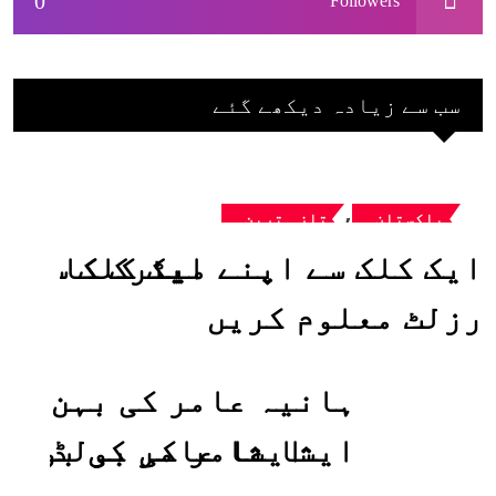
0
Followers
سب سے زیادہ دیکھے گئے
,
پاکستان
تازہ ترین
ایک کلک سے اپنے میٹرک کا
رزلٹ معلوم کریں
ہانیہ عامر کی بہن
ایشا عامر کی بولڈ