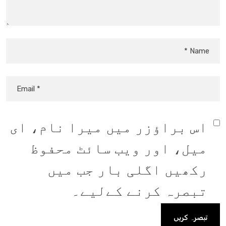
اس براؤزر میں میرا نام، ای
میل، اور ویب سائٹ محفوظ
رکھیں اگلی بار جب میں
تبصرہ کرنے کےلیے۔