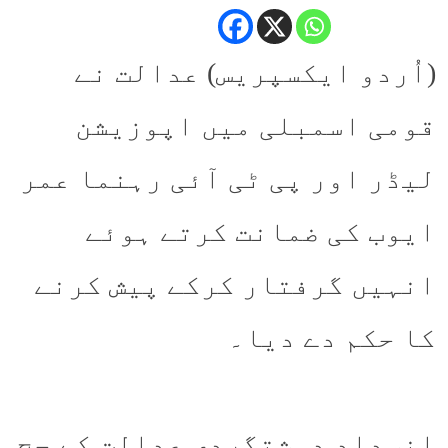
(اُردو ایکسپریس) عدالت نے
قومی اسمبلی میں اپوزیشن
لیڈر اور پی ٹی آئی رہنما عمر
ایوب کی ضمانت کرتے ہوئے
انہیں گرفتار کرکے پیش کرنے
کا حکم دے دیا۔
انسداد دہشتگردی عدالت کے جج