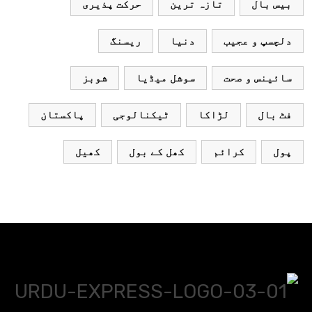
بیس بال
تازہ ترین
حرکت پذیری
دلچسپ و عجیب
دنیا
ریسنگ
سائینس و صحت
سوشل میڈیا
شوبز
فٹ بال
لڑاکا
ٹیکنالوجی
پاکستان
پول
کرائم
کھل کے بول
کھیل