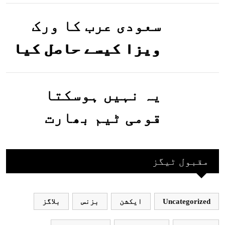
تصاویر وائرل ہو
گئیں
سعودی عرب کا ورک
ویزا کیسے حاصل کیا
جاسکتا ہے؟جانیے
یہ نہیں ہوسکتا
قومی ٹیم بھارت
جاکر کھیلے اور
بھارتی ٹیم پاکستان
مقبول ٹیگز
نہ آئے، محسن نقوی
Uncategorized
ایکشن
بزنس
بلاگز