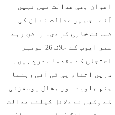
اعوان بھی عدالت میں نہیں
آئے۔ جس پر عدالت نے ان کی
ضمانت خارج کر دی۔ واضح رہے
عمر ایوب کے خلاف 26 نومبر
احتجاج کے مقدمات درج ہیں۔
دریں اثناء پی ٹی آئی رہنما
صنم جاوید اور مشال یوسفزئی
کے وکیل نے دلائل کیلئے عدالت