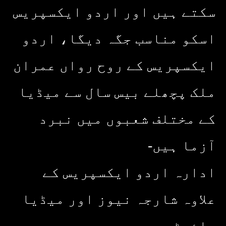
سکتے ہیں اور اردو ایکسپریس
اسکو مناسب جگہ دیگا، اردو
ایکسپریس کے روح رواں عمران
ملک پچھلے بیس سال سے میڈیا
کے مختلف شعبوں میں نبرد
آزما ہیں-
ادارہ اردو ایکسپریس کے
علاوہ شارجہ نیوز اور میڈیا
بائیٹس بھی