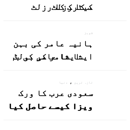
میٹرک کا رزلٹ
معلوم کریں
شوبز
ہانیہ عامر کی بہن
ایشا عامر کی بولڈ
تصاویر وائرل ہو
,
گئیں
تازہ ترین
دنیا
سعودی عرب کا ورک
ویزا کیسے حاصل کیا
جاسکتا ہے؟جانیے