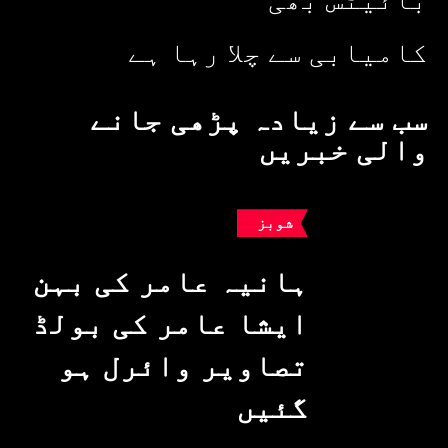
کامیابی سے چلا رہا ہے
سب سے زیادہ پڑھی جانے
والی خبریں
شوبز
ہانیہ عامر کی بہن
ایشا عامر کی بولڈ
تصاویر وائرل ہو
گئیں