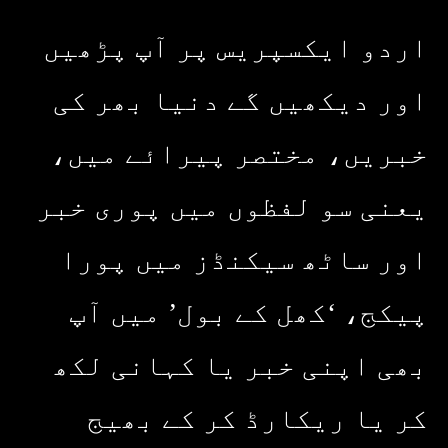
اردو ایکسپریس پر آپ پڑھیں
اور دیکھیں گے دنیا بھر کی
خبریں، مختصر پیرائے میں،
یعنی سو لفظوں میں پوری خبر
اور ساٹھ سیکنڈز میں پورا
پیکج، ‘کھل کے بول’ میں آپ
بھی اپنی خبر یا کہانی لکھ
کر یا ریکارڈ کر کے بھیج