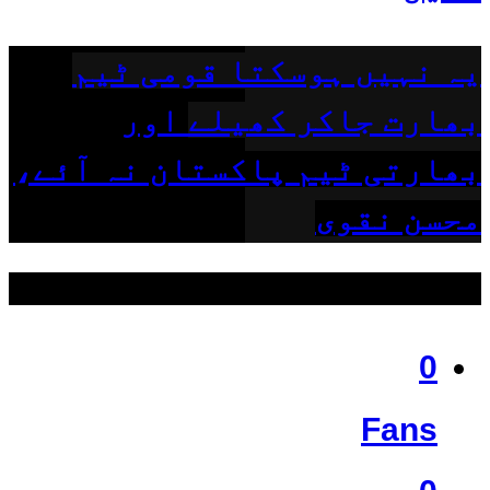
یہ نہیں ہوسکتا قومی ٹیم
بھارت جاکر کھیلے اور
بھارتی ٹیم پاکستان نہ آئے،
محسن نقوی
ہمیں فالو کریں
0
Fans