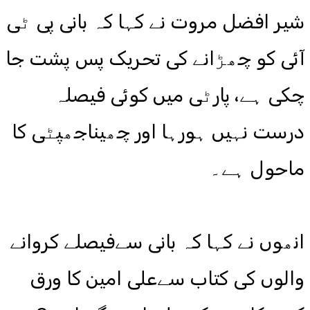
شیر افضل مروت نے کہا کہ بانی پی ٹی
آئی کو چھڑانے کی تحریک پس پشت جا
چکی ہے، پارٹی میں کوئی فیصلہ
درست نہیں ہورہا اور چھیناجھپٹی کا
ماحول ہے۔
انھوں نے کہا کہ بانی سےفیصلے کروانے
والوں کی کتاب سےعلی امین کا ورق