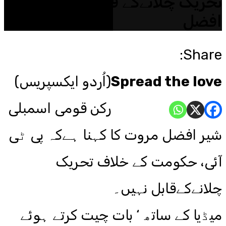
تحریک چلانےکے قابل نہیں: شیر
افضل
Share:
Spread the love
(اُردو ایکسپریس)
رکن قومی اسمبلی
شیر افضل مروت کا کہنا ہےکہ پی ٹی
آئی، حکومت کے خلاف تحریک
چلانےکےقابل نہیں۔
میڈیا کے ساتھ ‘ بات چیت کرتے ہوئے