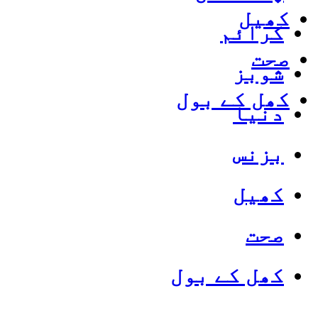
کھیل
کرائم
صحت
شوبز
کھل کے بول
دنیا
بزنس
کھیل
صحت
کھل کے بول