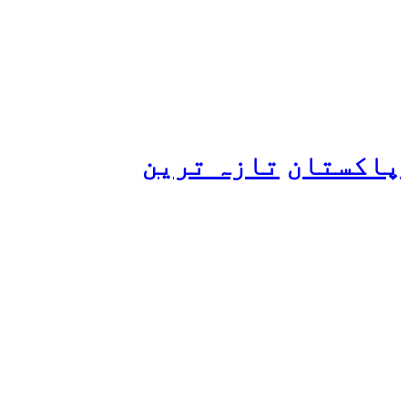
عامر کی بولڈ تصاویر وائرل
ہو گئیں
پاکستان
تازہ ترین
پیٹرول کی قیمتوں میں اضافے
کی وجہ کیا ہے؟ وزیرِ
پیٹرولیم نے پردہ اٹھا دیا