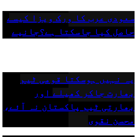
سعودی عرب کا ورک ویزا کیسے
حاصل کیا جاسکتا ہے؟جانیے
یہ نہیں ہوسکتا قومی ٹیم
بھارت جاکر کھیلے اور
بھارتی ٹیم پاکستان نہ آئے،
محسن نقوی