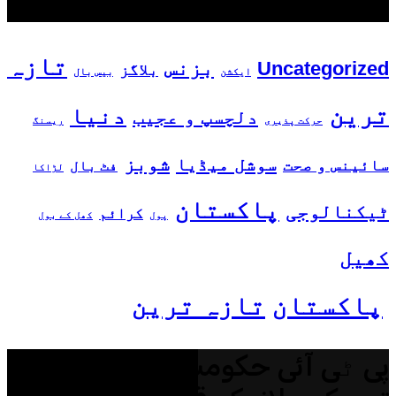
مقبول ٹیگز
تازہ
بزنس
Uncategorized
بلاگز
ایکشن
بیس بال
ترین
دنیا
دلچسپ و عجیب
حرکت پذیری
ریسنگ
شوبز
سوشل میڈیا
سائینس و صحت
فٹ بال
لڑاکا
پاکستان
ٹیکنالوجی
کرائم
پول
کھل کے بول
کھیل
پاکستان
تازہ ترین
پی ٹی آئی حکومت کے خلاف