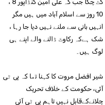
کٹ چکا جب کہ علی امین گنڈاپور 8 ،
10 روز سے اسلام آباد میں ہیں مگر
انہیں بانی سے ملنے نہیں دیا جا رہا ،
شک ہےکہ رکاوٹ ڈالنے والے اپنے ہی
لوگ ہیں۔
شیر افضل مروت کا کہنا تھا کہ پی ٹی
آئی، حکومت کے خلاف تحریک
چلانےکےقابل نہیں تاہم پی ٹی آئی