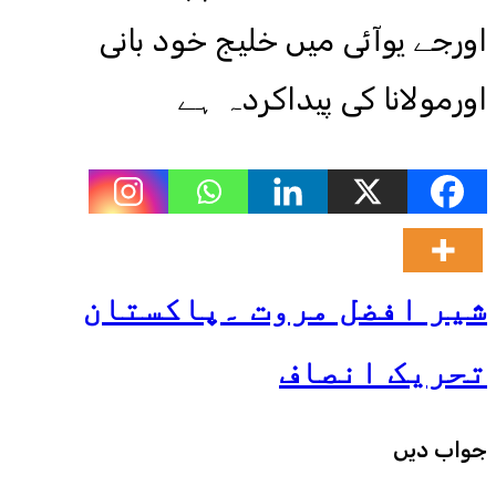
اورجے یوآئی میں خلیج خود بانی
اورمولانا کی پیداکردہ ہے
شیر افضل مروت ۔پاکستان
تحریک انصاف
جواب دیں