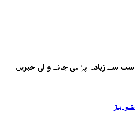
ادارہ اردو ایکسپریس کے علاوہ شارجہ
نیوز اور میڈیا بائیٹس بھی
کامیابی سے چلا رہا ہے
سب سے زیادہ پڑھی جانے والی خبریں
شوبز
ہانیہ عامر کی بہن ایشا