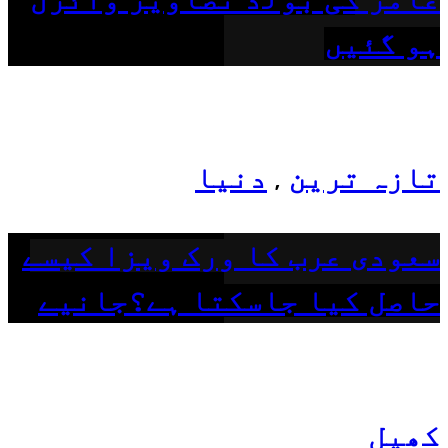
ہو گئیں
تازہ ترین
دنیا
,
سعودی عرب کا ورک ویزا کیسے
حاصل کیا جاسکتا ہے؟جانیے
کھیل