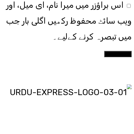
اس براؤزر میں میرا نام، ای میل، اور
ویب سائٹ محفوظ رکھیں اگلی بار جب
میں تبصرہ کرنے کےلیے۔
اردو ایکسپریس پر آپ پڑھیں اور
دیکھیں گے دنیا بھر کی خبریں، مختصر