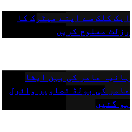
ایک کلک سے اپنے میٹرک کا
رزلٹ معلوم کریں
ہانیہ عامر کی بہن ایشا
عامر کی بولڈ تصاویر وائرل
ہو گئیں