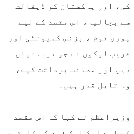
کی، اور پاکستان کو ڈیفالٹ
سے بچالیا، اس مقصد کے لیے
پوری قوم ، بزنس کمیونٹی اور
غریب لوگوں نے جو قربانیاں
دیں اور مصائب برداشت کیے،
وہ قابل قدر ہیں۔
وزیراعظم نے کہا کہ اس مقصد
کے لیے ایک ایک فرد کی کاوشیں