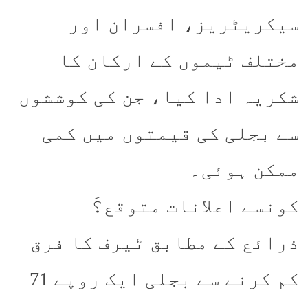
سیکریٹریز، افسران اور
مختلف ٹیموں کے ارکان کا
شکریہ ادا کیا، جن کی کوششوں
سے بجلی کی قیمتوں میں کمی
ممکن ہوئی۔
کونسے اعلانات متوقع؟َ
ذرائع کے مطابق ٹیرف کا فرق
کم کرنے سے بجلی ایک روپے 71