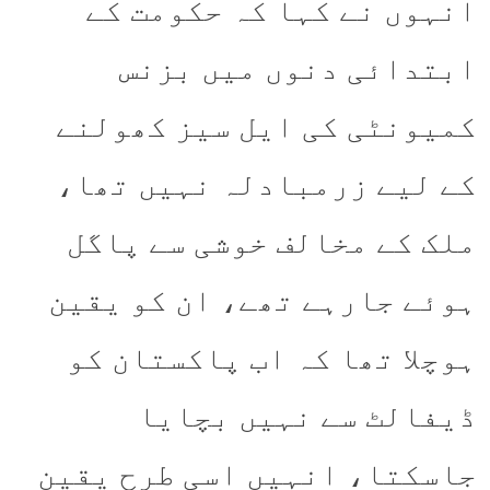
انہوں نے کہا کہ حکومت کے
ابتدائی دنوں میں بزنس
کمیونٹی کی ایل سیز کھولنے
کے لیے زرمبادلہ نہیں تھا،
ملک کے مخالف خوشی سے پاگل
ہوئے جارہے تھے، ان کو یقین
ہوچلا تھا کہ اب پاکستان کو
ڈیفالٹ سے نہیں بچایا
جاسکتا، انہیں اسی طرح یقین