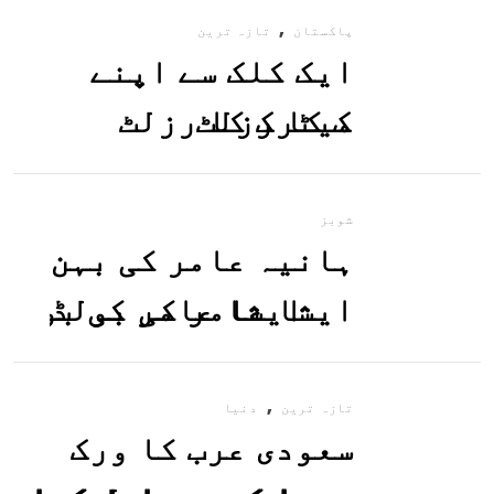
,
پاکستان
تازہ ترین
ایک کلک سے اپنے
میٹرک کا رزلٹ
معلوم کریں
شوبز
ہانیہ عامر کی بہن
ایشا عامر کی بولڈ
تصاویر وائرل ہو
,
گئیں
تازہ ترین
دنیا
سعودی عرب کا ورک