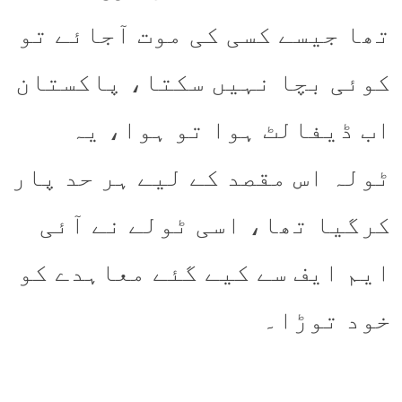
تھا جیسے کسی کی موت آجائے تو
کوئی بچا نہیں سکتا، پاکستان
اب ڈیفالٹ ہوا تو ہوا، یہ
ٹولہ اس مقصد کے لیے ہر حد پار
کرگیا تھا، اسی ٹولے نے آئی
ایم ایف سے کیے گئے معاہدے کو
خود توڑا۔