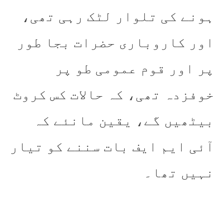
ہونے کی تلوار لٹک رہی تھی،
اور کاروباری حضرات بجا طور
پر اور قوم عمومی طو پر
خوفزدہ تھی، کہ حالات کس کروٹ
بیٹھیں گے، یقین مانئے کہ
آئی ایم ایف بات سننے کو تیار
نہیں تھا۔