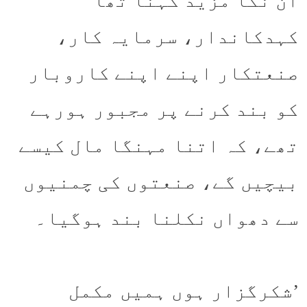
ان نکا مزید کہنا تھا
کہدکاندار، سرمایہ کار،
صنعتکار اپنے اپنے کاروبار
کو بند کرنے پر مجبور ہورہے
تھے، کہ اتنا مہنگا مال کیسے
بیچیں گے، صنعتوں کی چمنیوں
سے دھواں نکلنا بند ہوگیا۔
’شکرگزار ہوں ہمیں مکمل