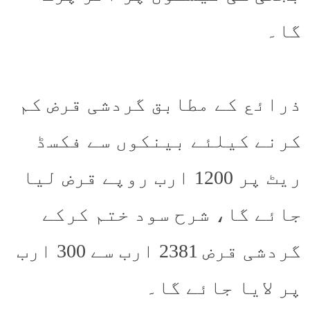
گا۔
ذرائع کے مطابق گردشی قرض کم
کرنے کیلئے بینکوں سے فکسڈ
ریٹ پر 1200 ارب روپے قرض لیا
جائے گا، شرح سود ختم کرکے
گردشی قرض 2381 ارب سے 300 ارب
پر لایا جائے گا۔