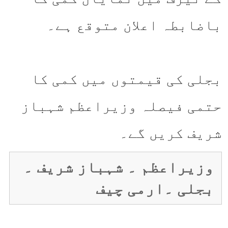
باضابطہ اعلان متوقع ہے۔
بجلی کی قیمتوں میں کمی کا
حتمی فیصلہ وزیراعظم شہباز
شریف کریں گے۔
وزیراعظم ۔ شہباز شریف ۔
بجلی ۔ارمی چیف