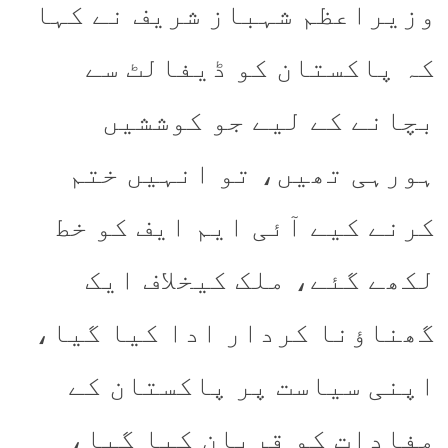
وزیراعظم شہباز شریف نے کہا
کہ پاکستان کو ڈیفالٹ سے
بچانے کے لیے جو کوششیں
ہورہی تھیں، تو انہیں ختم
کرنے کیے آئی ایم ایف کو خط
لکھے گئے، ملک کیخلاف ایک
گھناؤنا کردار ادا کیا گیا،
اپنی سیاست پر پاکستان کے
مفادات کو قربان کیا گیا،