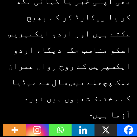
بھی اپنی خبر یا کہانی لکھ
کر یا ریکارڈ کر کے بھیج
سکتے ہیں اور اردو ایکسپریس
اسکو مناسب جگہ دیگا، اردو
ایکسپریس کے روح رواں عمران
ملک پچھلے بیس سال سے میڈیا
کے مختلف شعبوں میں نبرد
آزما ہیں-
ادارہ اردو ایکسپریس کے