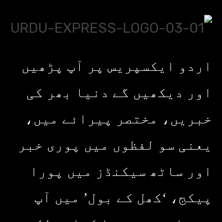
اردو ایکسپریس پر آپ پڑھیں
اور دیکھیں گے دنیا بھر کی
خبریں، مختصر پیرائے میں،
یعنی سو لفظوں میں پوری خبر
اور ساٹھ سیکنڈز میں پورا
پیکج، ‘کھل کے بول’ میں آپ