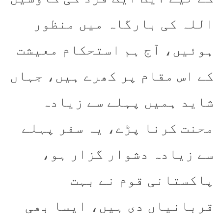
اللہ کی بارگاہ میں منظور
ہوئیں، آج ہم استحکام معیشت
کے اس مقام پر کھرے ہیں، جہاں
شاید ہمیں پہلے سے زیادہ
محنت کرنا پڑے، یہ سفر پہلے
سے زیادہ دشوار گزار ہو،
پاکستانی قوم نے بہت
قربانیاں دی ہیں، ایسا بھی