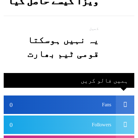
ویزا کیسے حاصل کیا
جاسکتا ہے؟جانیے
کھیل
یہ نہیں ہوسکتا
قومی ٹیم بھارت
جاکر کھیلے اور
بھارتی ٹیم پاکستان
ہمیں فالو کریں
نہ آئے، محسن نقوی
0
Fans
0
Followers