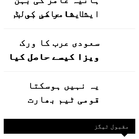
ایشا عامر کی بولڈ
تصاویر وائرل ہو
گئیں
سعودی عرب کا ورک
ویزا کیسے حاصل کیا
جاسکتا ہے؟جانیے
یہ نہیں ہوسکتا
قومی ٹیم بھارت
جاکر کھیلے اور
بھارتی ٹیم پاکستان
مقبول ٹیگز