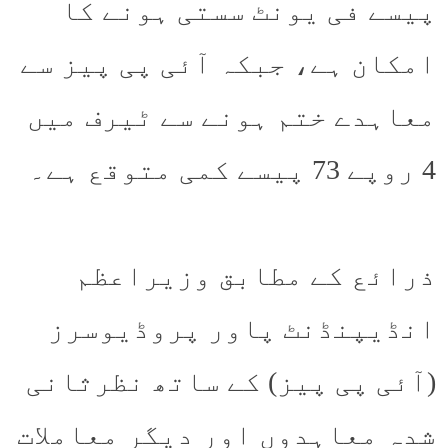
پیسے فی یونٹ سستی ہونے کا
امکان ہے، جبکہ آئی پی پیز سے
معاہدے ختم ہونے سے ٹیرف میں
4 روپے 73 پیسے کمی متوقع ہے۔
ذرائع کے مطابق وزیراعظم
انڈیپنڈنٹ پاور پروڈیوسرز
(آئی پی پیز) کے ساتھ نظرثانی
شدہ معاہدوں اور دیگر معاملات