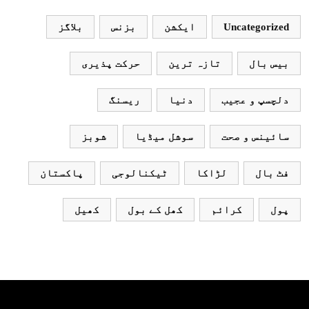
نہ آئے، محسن نقوی
Uncategorized
ایکشن
بزنس
بلاگز
بیس بال
تازہ ترین
حرکت پذیری
دلچسپ و عجیب
دنیا
ریسنگ
سائینس و صحت
سوشل میڈیا
شوبز
فٹ بال
لڑاکا
ٹیکنالوجی
پاکستان
پول
کرائم
کھل کے بول
کھیل