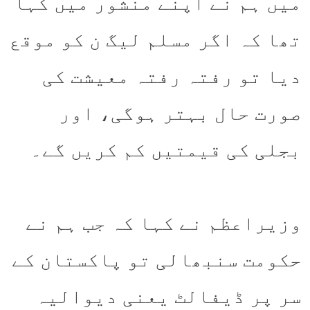
میں ہم نے اپنے منشور میں کہا
تھا کہ اگر مسلم لیگ ن کو موقع
دیا تو رفتہ رفتہ معیشت کی
صورت حال بہتر ہوگی، اور
بجلی کی قیمتیں کم کریں گے۔
وزیراعظم نے کہا کہ جب ہم نے
حکومت سنبھالی تو پاکستان کے
سر پر ڈیفالٹ یعنی دیوالیہ