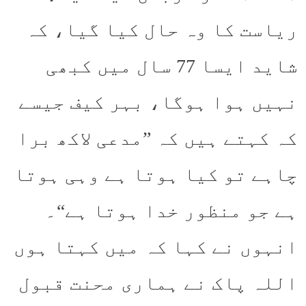
ریاست کا وہ حال کیا گیا، کہ
شاید ایسا 77 سال میں کبھی
نہیں ہوا ہوگا، بہر کیف جیسے
کہ کہتے ہیں کہ ”مدعی لاکھ برا
چاہے تو کیا ہوتا ہے وہی ہوتا
ہے جو منظور خدا ہوتا ہے“۔
انہوں نے کہا کہ میں کہتا ہوں
اللہ پاک نے ہماری محنت قبول