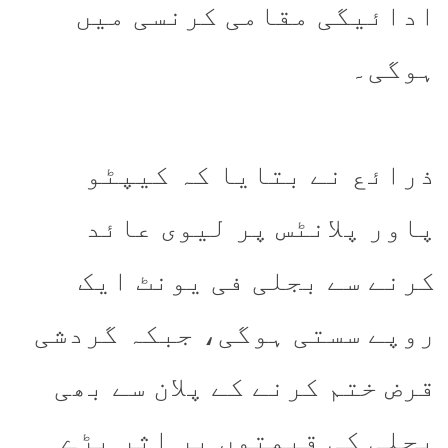
ادائیگی مقامی کرنسی میں
ہوگی۔
ذرائع نے بتایا کہ کیپٹو
پاور پلانٹس پر لیوی عائد
کرنے سے بجلی فی یونٹ ایک
روپے سستی ہوگی، جبکہ گردشی
قرض ختم کرنے کے پلان سے بھی
بجلی کی قیمتوں پر اثر پڑے