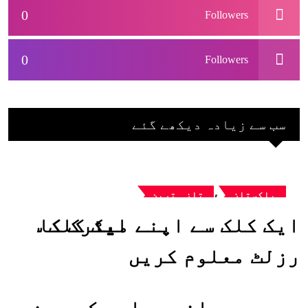
0
Followers
0
Followers
سب سے زیادہ دیکھے گئے
,
پاکستان
تازہ ترین
ایک کلک سے اپنے میٹرک کا
رزلٹ معلوم کریں
ہانیہ عامر کی بہن