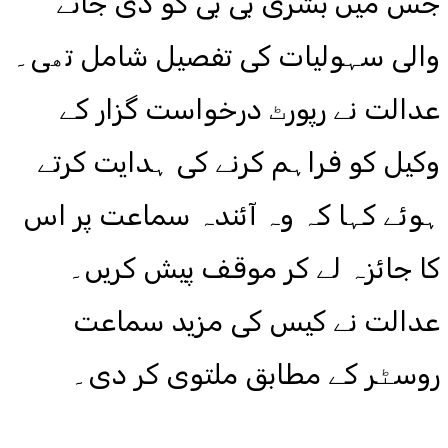
جس میں بشریٰ بی بی کو دی جانے
والی سہولیات کی تفصیل شامل تھی۔
عدالت نے رپورٹ درخواست گزار کے
وکیل کو فراہم کرنے کی ہدایت کرتے
ہوئے کہا کہ وہ آئندہ سماعت پر اس
کا جائزہ لے کر موقف پیش کریں۔
عدالت نے کیس کی مزید سماعت
روسٹر کے مطابق ملتوی کر دی۔