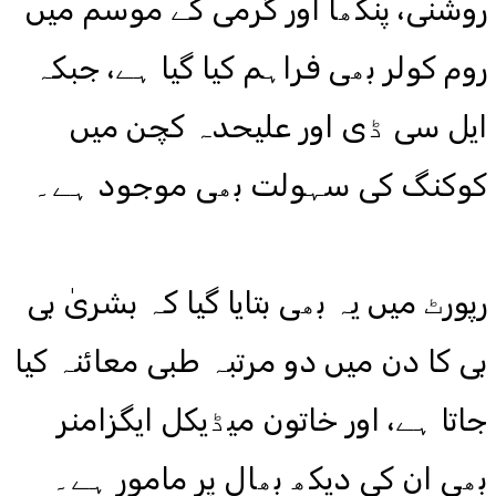
روشنی، پنکھا اور گرمی کے موسم میں
روم کولر بھی فراہم کیا گیا ہے، جبکہ
ایل سی ڈی اور علیحدہ کچن میں
کوکنگ کی سہولت بھی موجود ہے۔
رپورٹ میں یہ بھی بتایا گیا کہ بشریٰ بی
بی کا دن میں دو مرتبہ طبی معائنہ کیا
جاتا ہے، اور خاتون میڈیکل ایگزامنر
بھی ان کی دیکھ بھال پر مامور ہے۔