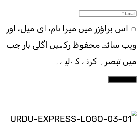
اس براؤزر میں میرا نام، ای میل، اور
ویب سائٹ محفوظ رکھیں اگلی بار جب
میں تبصرہ کرنے کےلیے۔
اردو ایکسپریس پر آپ پڑھیں اور