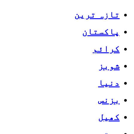
تازہ ترین
پاکستان
کرائم
شوبز
دنیا
بزنس
کھیل
صحت