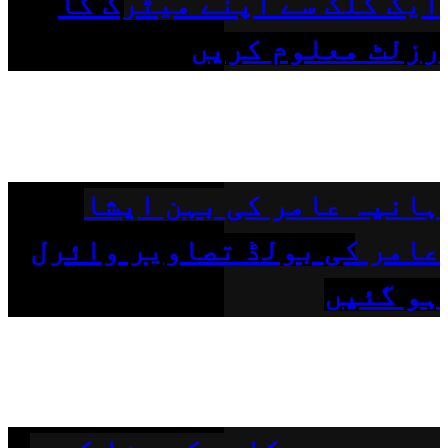
ایک کلک سے اپنے میٹرک کا
رزلٹ معلوم کریں
ہانیہ عامر کی بہن ایشا
عامر کی بولڈ تصاویر وائرل
ہو گئیں