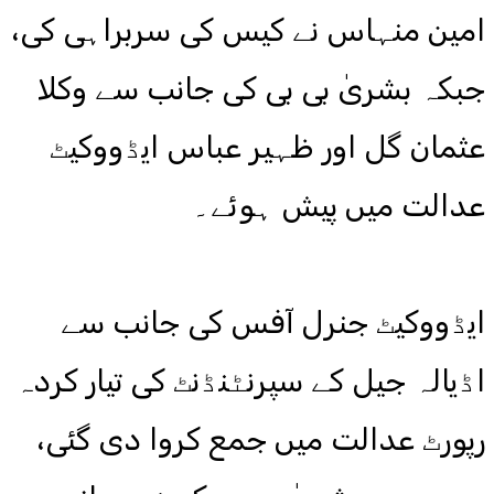
امین منہاس نے کیس کی سربراہی کی،
جبکہ بشریٰ بی بی کی جانب سے وکلا
عثمان گل اور ظہیر عباس ایڈووکیٹ
عدالت میں پیش ہوئے۔
ایڈووکیٹ جنرل آفس کی جانب سے
اڈیالہ جیل کے سپرنٹنڈنٹ کی تیار کردہ
رپورٹ عدالت میں جمع کروا دی گئی،