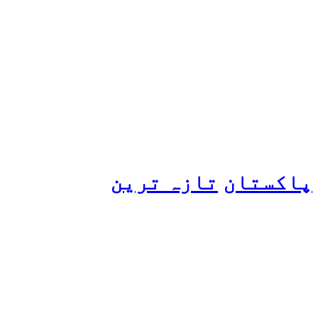
ہانیہ عامر کی بہن ایشا
عامر کی بولڈ تصاویر وائرل
ہو گئیں
پاکستان
تازہ ترین
پیٹرول کی قیمتوں میں اضافے
کی وجہ کیا ہے؟ وزیرِ
پیٹرولیم نے پردہ اٹھا دیا