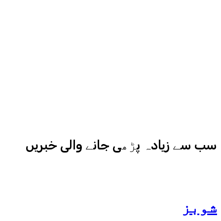
سے میڈیا کے مختلف شعبوں میں نبرد
آزما ہیں-
ادارہ اردو ایکسپریس کے علاوہ شارجہ
نیوز اور میڈیا بائیٹس بھی
کامیابی سے چلا رہا ہے
سب سے زیادہ پڑھی جانے والی خبریں
شوبز