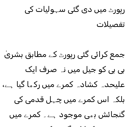
رپورٹ میں دی گئی سہولیات کی
تفصیلات
جمع کرائی گئی رپورٹ کے مطابق بشریٰ
بی بی کو جیل میں نہ صرف ایک
علیحدہ کشادہ کمرے میں رکھا گیا ہے،
بلکہ اس کمرے میں چہل قدمی کی
گنجائش بھی موجود ہے۔ کمرے میں