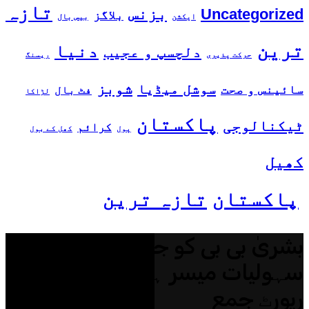
تازہ
بزنس
Uncategorized
بلاگز
ایکشن
بیس بال
ترین
دنیا
دلچسپ و عجیب
حرکت پذیری
ریسنگ
شوبز
سوشل میڈیا
سائینس و صحت
فٹ بال
لڑاکا
پاکستان
ٹیکنالوجی
کرائم
پول
کھل کے بول
کھیل
پاکستان
تازہ ترین
بشریٰ بی بی کو جیل میں کیا
سہولیات میسر ہیں؟ عدالت میں
رپورٹ جمع