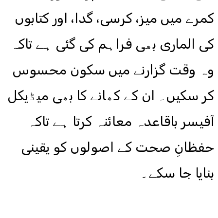
کمرے میں میز، کرسی، گدا، اور کتابوں
کی الماری بھی فراہم کی گئی ہے تاکہ
وہ وقت گزارنے میں سکون محسوس
کر سکیں۔ ان کے کھانے کا بھی میڈیکل
آفیسر باقاعدہ معائنہ کرتا ہے تاکہ
حفظانِ صحت کے اصولوں کو یقینی
بنایا جا سکے۔