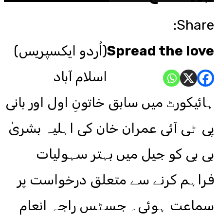
Share:
Spread the love
(اُردو ایکسپریس)
اسلام آباد
ہائیکورٹ میں سابق خاتونِ اول اور بانی
پی ٹی آئی عمران خان کی اہلیہ بشریٰ
بی بی کو جیل میں بہتر سہولیات
فراہم کرنے سے متعلق درخواست پر
سماعت ہوئی۔ جسٹس راجہ انعام