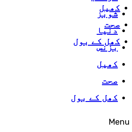
کھیل
شوبز
صحت
دنیا
کھل کے بول
بزنس
کھیل
صحت
کھل کے بول
Menu