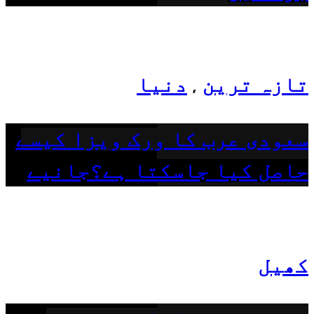
تازہ ترین
دنیا
,
سعودی عرب کا ورک ویزا کیسے
حاصل کیا جاسکتا ہے؟جانیے
کھیل