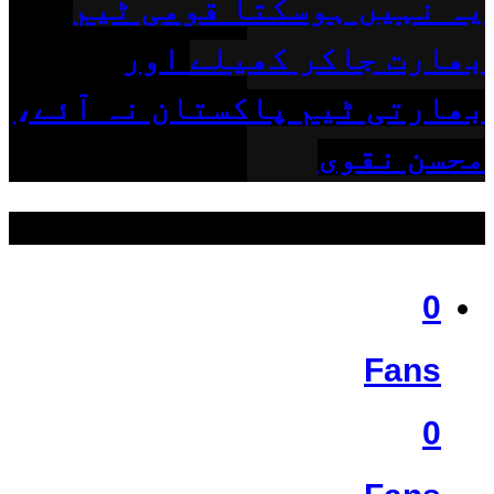
یہ نہیں ہوسکتا قومی ٹیم
بھارت جاکر کھیلے اور
بھارتی ٹیم پاکستان نہ آئے،
محسن نقوی
ہمیں فالو کریں
0
Fans
0