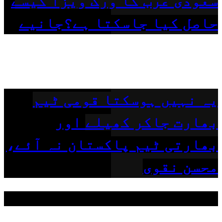
سعودی عرب کا ورک ویزا کیسے
حاصل کیا جاسکتا ہے؟جانیے
یہ نہیں ہوسکتا قومی ٹیم
بھارت جاکر کھیلے اور
بھارتی ٹیم پاکستان نہ آئے،
محسن نقوی
مقبول ٹیگز