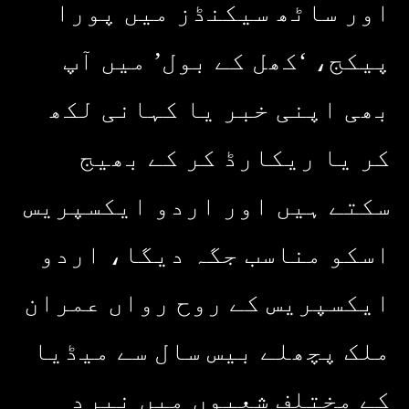
اور ساٹھ سیکنڈز میں پورا
پیکج، ‘کھل کے بول’ میں آپ
بھی اپنی خبر یا کہانی لکھ
کر یا ریکارڈ کر کے بھیج
سکتے ہیں اور اردو ایکسپریس
اسکو مناسب جگہ دیگا، اردو
ایکسپریس کے روح رواں عمران
ملک پچھلے بیس سال سے میڈیا
کے مختلف شعبوں میں نبرد