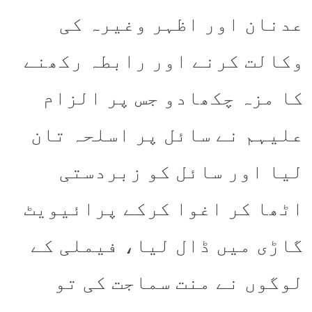
عدنان اور اظہر وغیرہ کی
وکالت کرنے اور رابطہ رکھنے
کا مزہ چکھادو جس پر الزام
علیہم نے سائل پر اسلحہ تان
لیا اور سائل کو زبردستی
اٹھا کر اغوا کرکے پرائیویٹ
گاڑی میں ڈال لیا، فیملی کے
لوگوں نے منت سماجت کی تو