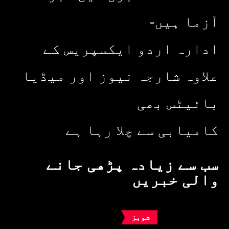
آزما ہیں-
ادارہ اردو ایکسپریس کے
علاوہ شارجہ نیوز اور میڈیا
بائیٹس بھی
کامیابی سے چلا رہا ہے
سب سے زیادہ پڑھی جانے
والی خبریں
شوبز