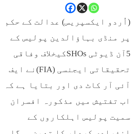
(اُردو ایکسپریس) عدالت کے حکم
پر منڈی بہاؤالدین پولیس کے
5آن ڈیوٹی SHOsکیخلاف وفاقی
تحقیقاتی ایجنسی (FIA)نے ایف
آئی آر کاٹ دی اور بتایا ہے کہ
اب تفتیش میں مذکورہ افسران
سمیت پولیس اہلکاروں کے
انفرادی کردار کا تعین ہوگا۔