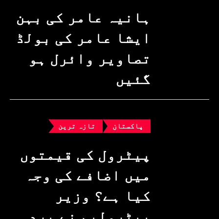
ہانیہ عامر کی بہن
ایشا عامر کی بولڈ
تصاویر وائرل ہو
گئیں
پاکستان
تازہ ترین
پیٹرول کی قیمتوں
میں اضافے کی وجہ
کیا ہے؟ وزیرِ
پیٹرولیم نے پردہ