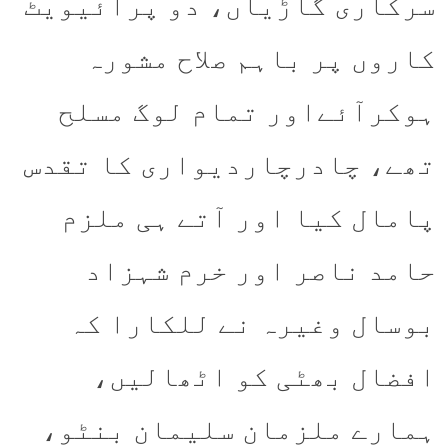
سرکاری گاڑیاں، دو پرائیویٹ
کاروں پر باہم صلاح مشورہ
ہوکرآئےاور تمام لوگ مسلح
تھے، چادرچاردیواری کا تقدس
پامال کیا اور آتے ہی ملزم
حامد ناصر اور خرم شہزاد
بوسال وغیرہ نے للکارا کہ
افضال بھٹی کو اٹھالیں،
ہمارے ملزمان سلیمان بنٹو،