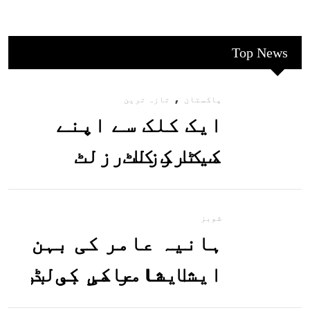
Top News
,
پاکستان
تازہ ترین
ایک کلک سے اپنے
میٹرک کا رزلٹ
معلوم کریں
شوبز
ہانیہ عامر کی بہن
ایشا عامر کی بولڈ
تصاویر وائرل ہو