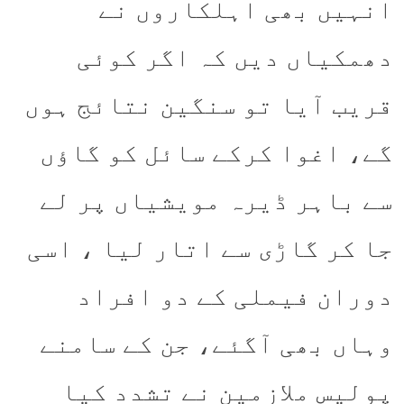
انہیں بھی اہلکاروں نے
دھمکیاں دیں کہ اگر کوئی
قریب آیا تو سنگین نتائج ہوں
گے، اغوا کرکے سائل کو گاؤں
سے باہر ڈیرہ مویشیاں پر لے
جا کر گاڑی سے اتار لیا ، اسی
دوران فیملی کے دو افراد
وہاں بھی آگئے، جن کے سامنے
پولیس ملازمین نے تشدد کیا