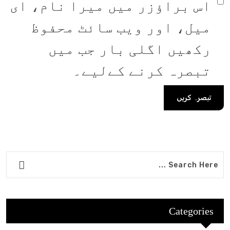
اس براؤزر میں میرا نام، ای
میل، اور ویب سائٹ محفوظ
رکھیں اگلی بار جب میں
تبصرہ کرنے کےلیے۔
Categories