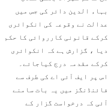
بہاء الدین دائر کی جس میں
عدالت نے وقوعہ کی انکوائری
کرکے قانونی کارروائی کا حکم
دیا ، گزارش ہے کہ انکوائری
کرکے مقدمہ درج کیاجائے۔
اس پر ایف آئی اے کی طرف سے
فائنڈنگز میں یہ بات سامنے
آئی کہ درخواست گزار کے