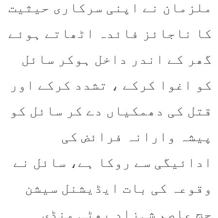
ملزمان نے اپنی سرکاری حیثیت
کا ناجائز فائدہ اٹھاتے ہوئے
گھر کے اندر داخل ہوکر سائل
کو اغوا کرکے ، تشدد کرکے اور
قتل کی دھمکیاں دے کر سائل کو
پیشہ وارانہ فرائض کی
ادائیگی سے روکا ہے، سائل نے
وقوعہ کی بات ایڈیشنل سیشن
جج عاصم شہزاد بھٹی منڈی