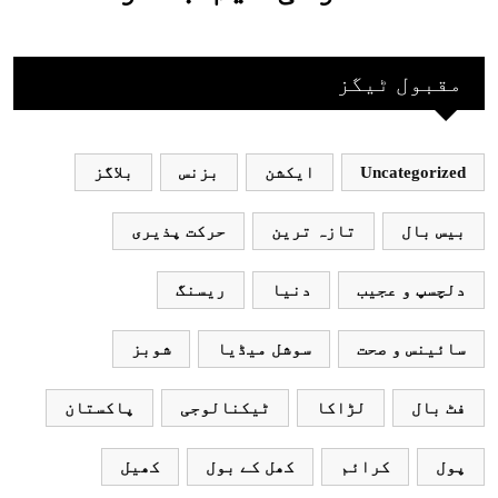
جاکر کھیلے اور
بھارتی ٹیم پاکستان
مقبول ٹیگز
نہ آئے، محسن نقوی
Uncategorized
ایکشن
بزنس
بلاگز
بیس بال
تازہ ترین
حرکت پذیری
دلچسپ و عجیب
دنیا
ریسنگ
سائینس و صحت
سوشل میڈیا
شوبز
فٹ بال
لڑاکا
ٹیکنالوجی
پاکستان
پول
کرائم
کھل کے بول
کھیل