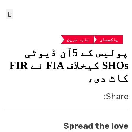
پاکستان
تازہ ترین
پولیس کے 5آن ڈیوٹی
SHOs کیخلاف FIA نے FIR
کاٹ دی،
Share:
Spread the love