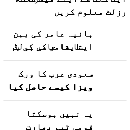
رزلٹ معلوم کریں
ہانیہ عامر کی بہن
ایشا عامر کی بولڈ
تصاویر وائرل ہو
گئیں
سعودی عرب کا ورک
ویزا کیسے حاصل کیا
جاسکتا ہے؟جانیے
یہ نہیں ہوسکتا
قومی ٹیم بھارت