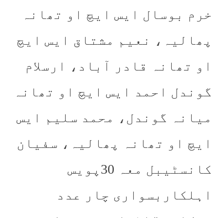
خرم بوسال ایس ایچ او تھانہ
پھالیہ، نعیم مشتاق ایس ایچ
او تھانہ قادر آباد، ارسلام
گوندل احمد ایس ایچ او تھانہ
میانہ گوندل، محمد سلیم ایس
ایچ او تھانہ پھالیہ، سفیان
کانسٹیبل معہ 30پویس
اہلکاربسواری چار عدد