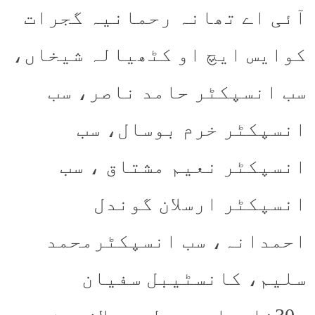
آئی اے تھانہ رحمانیہ گجرات
کوایس ایچ او کٹھیالہ شیخاں،
سب انسپکٹر حامد ناصر، سب
انسپکٹر خرم بوسال، سب
انسپکٹر نعیم مشتاق ، سب
انسپکٹر ارسلان گوندل
احمدانہ، سب انسپکٹرمحمد
سلیم، کانسٹیبل سفیان