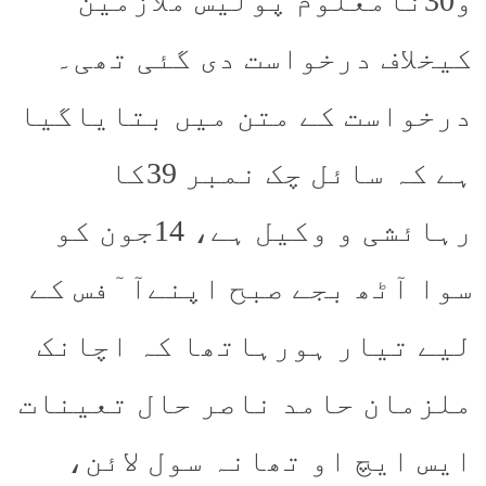
و30نامعلوم پولیس ملازمین
کیخلاف درخواست دی گئی تھی۔
درخواست کے متن میں بتایاگیا
ہے کہ سائل چک نمبر 39کا
رہائشی و وکیل ہے، 14جون کو
سوا آٹھ بجے صبح اپنےآ ٓفس کے
لیے تیار ہورہاتھا کہ اچانک
ملزمان حامد ناصر حال تعینات
ایس ایچ او تھانہ سول لائن،