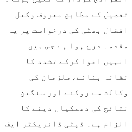
تفصیل کے مطابق معروف وکیل
افضال بھٹی کی درخواست پر یہ
مقدمہ درج ہوا ہے جس میں
انہیں اغوا کرکے تشدد کا
نشانہ بنانے،ملزمان کی
وکالت سے روکنے اور سنگین
نتائج کی دھمکیاں دینے کا
الزام ہے۔ ڈپٹی ڈائریکٹر ایف