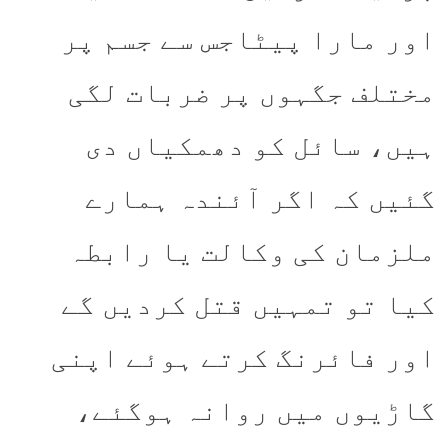
اور مارا پیٹاجس سے جسم پر
مختلف جگہوں پر ضربات لگی
ہیں، سائل کو دھمکیاں دی
گئیں کہ اگر آئندہ ہمارے
ملزمان کی وکالت یا رابطہ
کیا تو تمہیں قتل کردیں گے
اور فائرنگ کرتے ہوئے اپنی
گاڑیوں میں روانہ ہوگئے،