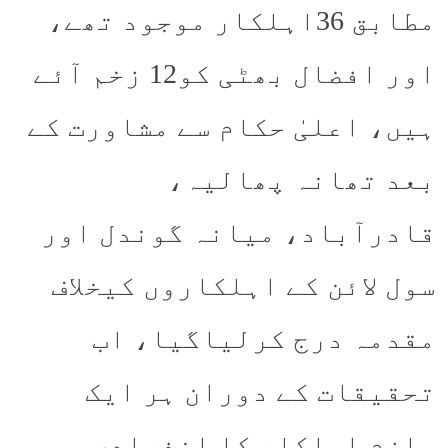
مطابق 36اہلکار موجود تھے،
اور افضال بھٹی کو12 زخم آئے
ہیں، اعلیٰ حکام سے مشاورت کے
بعد تھانہ پھالیہ،
قادرآباد، میانہ گوندل اور
سول لائن کے اہلکاروں کیخلاف
مقدمہ درج کرلیاگیا، اب
تحقیقات کے دوران ہر ایک
ملزم اہلکار کا انفرادی