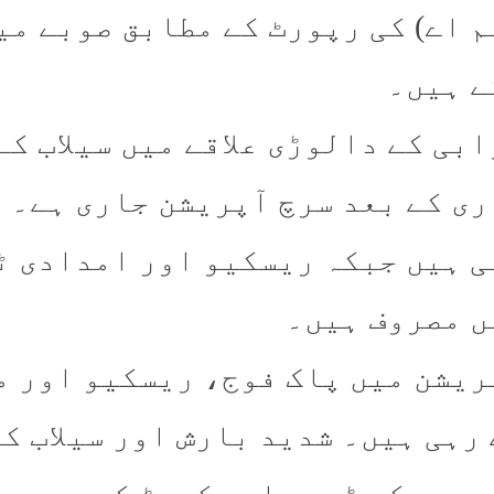
ے ہیں۔
ابی کے دالوڑی علاقے میں سیلاب ک
ی ہیں جبکہ ریسکیو اور امدادی ٹی
ں مصروف ہیں۔
ریشن میں پاک فوج، ریسکیو اور م
رہی ہیں۔ شدید بارش اور سیلاب ک
ھروں کے ڈھیر اور کیچڑ کی موجود