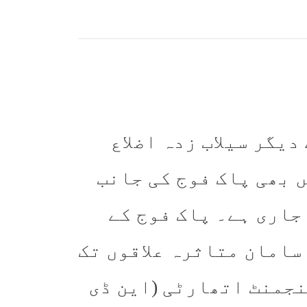
یگر سیلاب زدہ اضلاع
 بھی پاک فوج کی جانب
جاری ہے۔ پاک فوج کے
سامان متاثرہ علاقوں تک
جمنٹ اتھارٹی (این ڈی