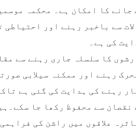
 جانے کا امکان ہے۔ محکمہ موسمی
لات سے باخبر رہنے اور احتیاطی 
ایت کی ہے۔
رشوں کا سلسلہ جاری رہنے سے مقا
حرک رہنے اور ممکنہ سیلابی صورتح
ار رہنے کی ہدایت کی گئی ہے تاکہ
 نقصان سے محفوظ رکھا جا سکے۔ہی
اثرہ علاقوں میں راشن کی فراہمی