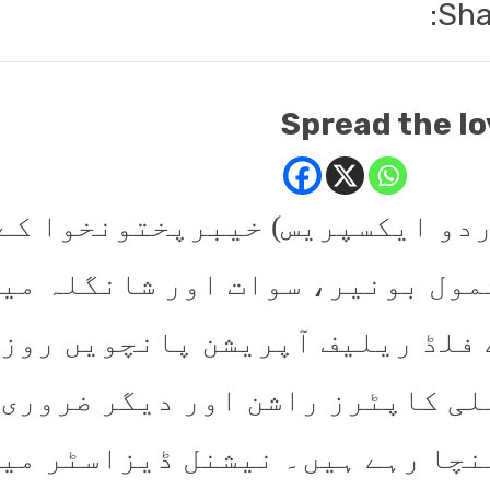
Sha
Spread the lo
ردو ایکسپریس) خیبرپختونخوا کے د
مول بونیر، سوات اور شانگلہ میں
 فلڈ ریلیف آپریشن پانچویں روز 
لی کاپٹرز راشن اور دیگر ضروری 
نچا رہے ہیں۔ نیشنل ڈیزاسٹر مین