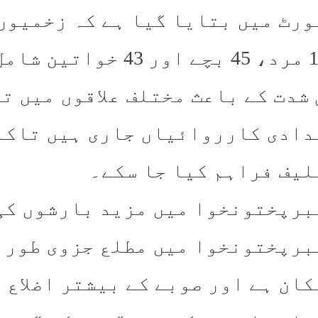
182 مرد، 45 بچے اور 
 شدت کے باعث مختلف علاقوں میں ت
دادی کارروائیاں جاری ہیں تاکہ
لیف فراہم کیا جا سکے۔
برپختونخوا میں مزید بارشوں کی
برپختونخوا میں مطلع جزوی طور پ