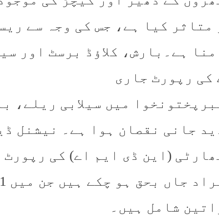
 متاثر کیا ہے، جس کی وجہ سے ریس
منا ہے۔بارش، کلاؤڈ برسٹ اور سیل
 کی رپورٹ جاری
برپختونخوا میں سیلابی ریلے، بار
ید جانی نقصان ہوا ہے۔ نیشنل ڈ
اتین شامل ہیں۔