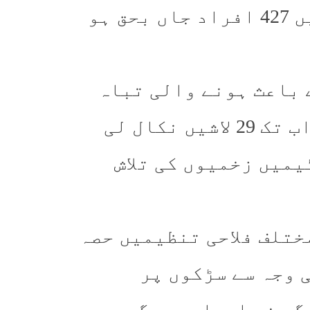
ایم اے) کی رپورٹ کے مطابق صوبے میں 427 افراد جاں بحق ہو
ے باعث ہونے والی تباہ
کاری کے بعد سرچ آپریشن جاری ہے۔ اب تک 29 لاشیں نکال لی
میں زخمیوں کی تلاش
ختلف فلاحی تنظیمیں حصہ
ی وجہ سے سڑکوں پر
گی نے امدادی سرگرمیوں