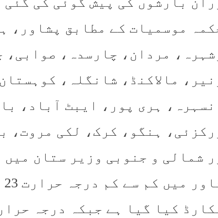
ران بارشوں کی پیش گوئی کی گئی 
کمہ موسمیات کے مطابق پشاور، ہز
شہرہ، مردان، چارسدہ، صوابی، چ
نیر، مالاکنڈ، شانگلہ، کوہستان
نسہرہ، ہری پور، ایبٹ آباد، با
رکزئی، ہنگو، کرک، لکی مروت، بن
ر شمالی و جنوبی وزیر ستان میں 
پش