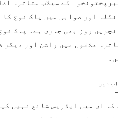
برپختونخوا کے سیلاب متاثرہ اضل
نگلہ اور صوابی میں پاک فوج کا 
نچویں روز بھی جاری ہے۔ پاک فوج
اثرہ علاقوں میں راشن اور دیگر 
ں۔
ب دیں
 کا ای میل ایڈریس شائع نہیں کیا