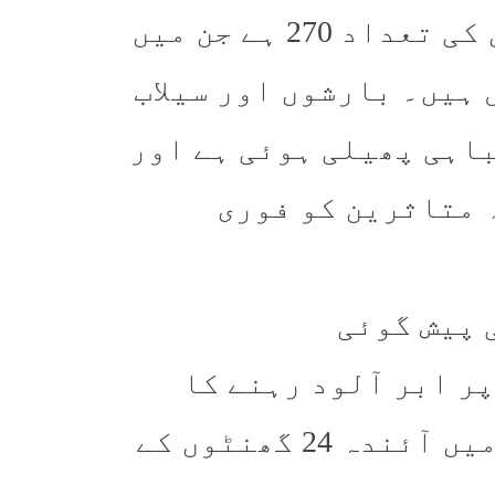
رپورٹ میں بتایا گیا ہے کہ زخمیوں کی تعداد 270 ہے جن میں
43 خواتین شامل ہیں۔ بارشوں اور سیلاب
باہی پھیلی ہوئی ہے اور
 متاثرین کو فوری
 پیش گوئی
ر ابر آلود رہنے کا
امکان ہے اور صوبے کے بیشتر اضلاع میں آئندہ 24 گھنٹوں کے