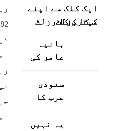
ایک کلک سے اپنے
میٹرک کا رزلٹ
معلوم کریں
کی
ہانیہ
ام
عامر کی
بہن ایشا
ری
عامر کی
سعودی
خی
بولڈ
عرب کا
خی
تصاویر
ورک ویزا
وائرل ہو
کیسے
یہ نہیں