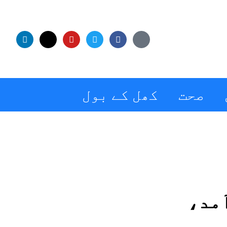
صحت
کھل کے بول