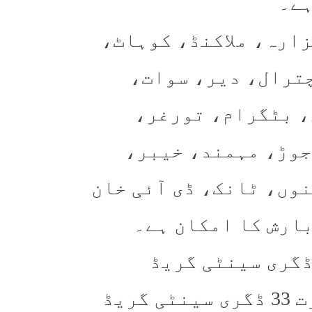
ہے۔
ارہ، ملاکنڈ، کوہاٹ،
ترال، دیر، سوات،
، بٹگرام، تورغر،
جوڑ، مہمند، خیبر،
وں، ٹانک، ڈی آئی خان
بارش کا امکان ہے۔
اور میں کم سے کم درجہ حرارت 23 ڈگری سینٹی گریڈ
ریکارڈ کیا گیا ہے جبکہ درجہ حرارت 33 ڈگری سینٹی گریڈ