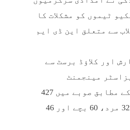
کیو ٹیموں کو مشکلات کا
اب سے متعلق این ڈی ایم
ش اور کلاؤڈ برسٹ سے
یزاسٹر مینجمنٹ
اتھارٹی (این ڈی ایم اے) کی رپورٹ کے مطابق صوبے میں 427
افراد جاں بحق ہو چکے ہیں جن میں 321 مرد، 60 بچے اور 46