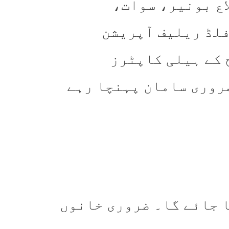
اع بونیر، سوات،
فلڈ ریلیف آپریشن
 کے ہیلی کاپٹرز
ضروری سامان پہنچا رہے
 جائے گا۔
ضروری خانوں