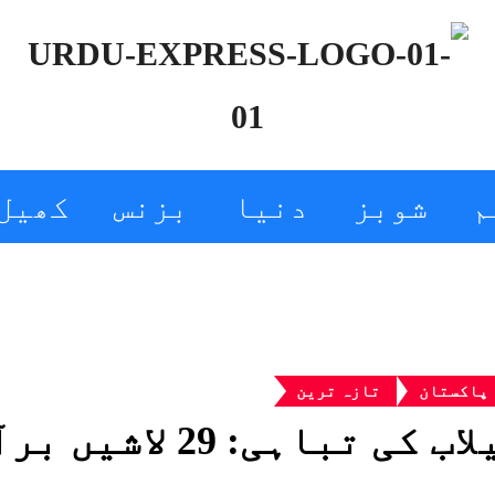
م
شوبز
دنیا
بزنس
کھیل
پاکستان
تازہ ترین
ب کی تباہی: 29 لاشیں برآمد،