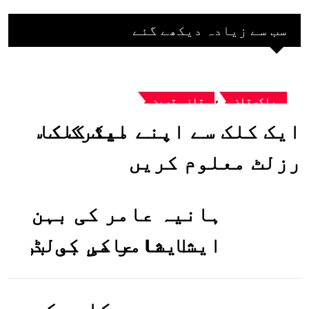
سب سے زیادہ دیکھے گئے
,
پاکستان
تازہ ترین
ایک کلک سے اپنے میٹرک کا
رزلٹ معلوم کریں
ہانیہ عامر کی بہن
ایشا عامر کی بولڈ
تصاویر وائرل ہو
گئیں