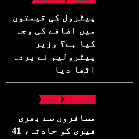
پیٹرول کی قیمتوں
میں اضافے کی وجہ
کیا ہے؟ وزیرِ
پیٹرولیم نے پردہ
اٹھا دیا
تازہ ترین
دنیا
مسافروں سے بھری
فیری کو حادثہ، 41