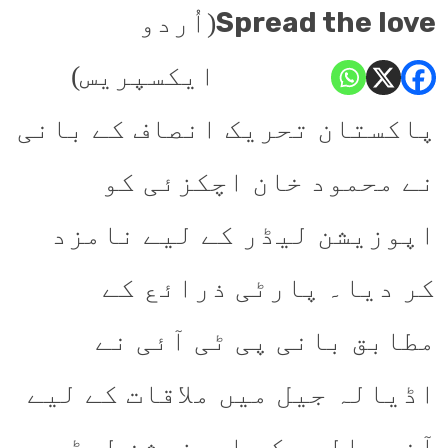
Spread the love
(اُردو
ایکسپریس)
پاکستان تحریک انصاف کے بانی
نے محمود خان اچکزئی کو
اپوزیشن لیڈر کے لیے نامزد
کر دیا۔ پارٹی ذرائع کے
مطابق بانی پی ٹی آئی نے
اڈیالہ جیل میں ملاقات کے لیے
آنے والوں کو اپوزیشن لیڈر