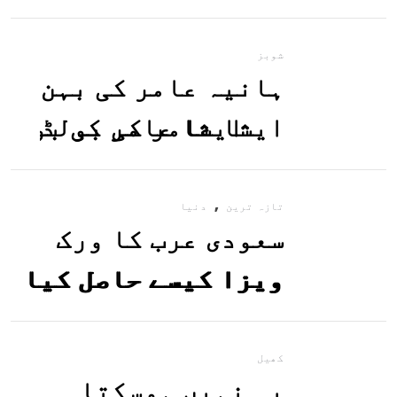
معلوم کریں
شوبز
ہانیہ عامر کی بہن
ایشا عامر کی بولڈ
تصاویر وائرل ہو
,
گئیں
تازہ ترین
دنیا
سعودی عرب کا ورک
ویزا کیسے حاصل کیا
جاسکتا ہے؟جانیے
کھیل
یہ نہیں ہوسکتا