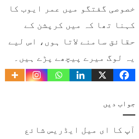
خصوصی گفتگو میں عمر ایوب کا
کہنا تھا کہ میں کرپشن کے
حقائق سامنے لاتا ہوں، اس لیے
یہ لوگ میرے پیچھے پڑے ہیں۔
جواب دیں
آپ کا ای میل ایڈریس شائع