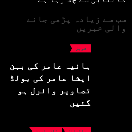
سب سے زیادہ پڑھی جانے
والی خبریں
شوبز
ہانیہ عامر کی بہن
ایشا عامر کی بولڈ
تصاویر وائرل ہو
گئیں
پاکستان
تازہ ترین