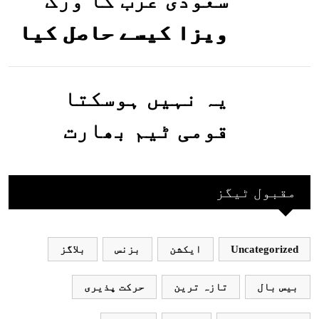
سعودی عرب کا ورک
ویزا کیسے حاصل کیا
جاسکتا ہے؟جانیے
یہ نہیں ہوسکتا
قومی ٹیم بھارت
جاکر کھیلے اور
بھارتی ٹیم پاکستان
مقبول ٹیگز
نہ آئے، محسن نقوی
Uncategorized
ایکشن
بزنس
بلاگز
بیس بال
تازہ ترین
حرکت پذیری