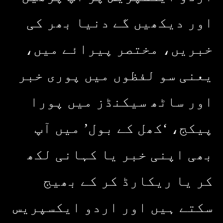
اور دیکھیں گے دنیا بھر کی
خبریں، مختصر پیرائے میں،
یعنی سو لفظوں میں پوری خبر
اور ساٹھ سیکنڈز میں پورا
پیکج، ‘کھل کے بول’ میں آپ
بھی اپنی خبر یا کہانی لکھ
کر یا ریکارڈ کر کے بھیج
سکتے ہیں اور اردو ایکسپریس