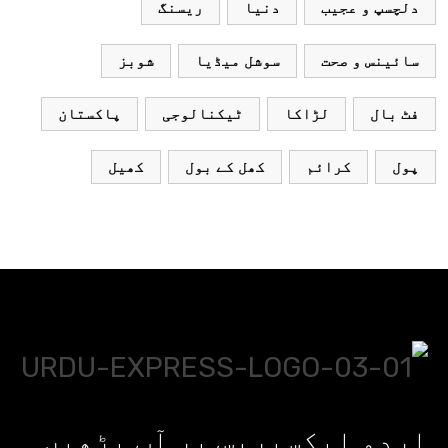
دلچسپ و عجیب
دنیا
ریسنگ
سائینس و صحت
سوشل میڈیا
شوبز
فٹ بال
لڑاکا
ٹیکنالوجی
پاکستان
پول
کرائم
کھل کے بول
کھیل
اردو ایکسپریس پر آپ پڑھیں