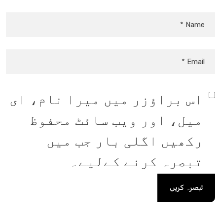
اس براؤزر میں میرا نام، ای
میل، اور ویب سائٹ محفوظ
رکھیں اگلی بار جب میں
تبصرہ کرنے کےلیے۔