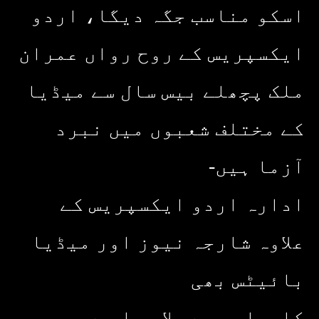
اسکو مناسب جگہ دیگا، اردو
ایکسپریس کے روح رواں عمران
ملک پچھلے بیس سال سے میڈیا
کے مختلف شعبوں میں نبرد
آزما ہیں-
ادارہ اردو ایکسپریس کے
علاوہ شارجہ نیوز اور میڈیا
بائیٹس بھی
کامیابی سے چلا رہا ہے