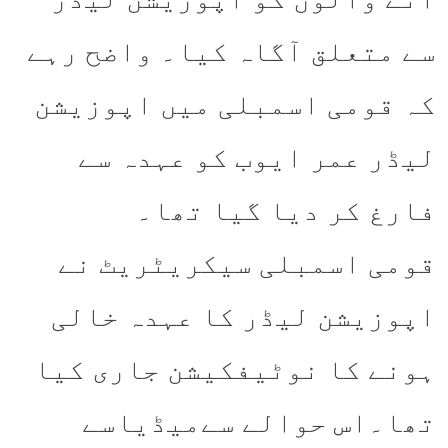
سے متعلق آگاہ کیا۔ واضح رہے
کہ قومی اسمبلی میں اپوزیشن
لیڈر عمر ایوب کو عہدہ سے
فارغ کر دیا گیا تھا۔
قومی اسمبلی سیکریٹریٹ نے
اپوزیشن لیڈر کا عہدہ خالی
ہونے کا نوٹیفکیشن جاری کیا
تھا۔اس حوالے سےمیڈیاسے