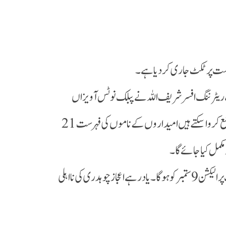
نشست پر ٹکٹ جاری کردیا ہے۔
تخاب 9 ستمبر کو ہوگا،دوسری جانب ریٹرننگ افسر شریف اللہ نے پبلک نوٹس آویزاں
کردیا، جس کے مطابق امیدوار 19 سے لیکر 20 اگست تک کاغذات نامزدگی جمع کروا سکتے ہیں امیداروں کے ناموں کی فہرست 21
امیدوار 30 اگست تک کاغذات نامزدگی واپس لے سکتے ہیں،سنیٹ کی نشست پر الیکشن 9 ستمبر کو ہوگا۔یاد رہے اعجاز چوہدری کی نااہلی