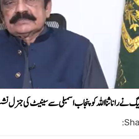
گ نے رانا ثنااللہ کو پنجاب اسمبلی سے سینیٹ کی جنرل ن
Sha