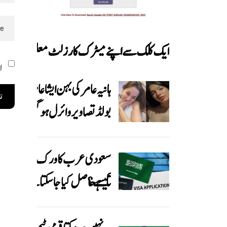
ایک کلک سے اپنے میٹرک کا رزلٹ معلوم کریں
ا
ہانیہ عامر کی بہن ایشا عامر کی
بولڈ تصاویر وائرل ہو گئیں
سعودی عرب کا ورک ویزا
کیسے حاصل کیا جاسکتا ہے؟
جانیے