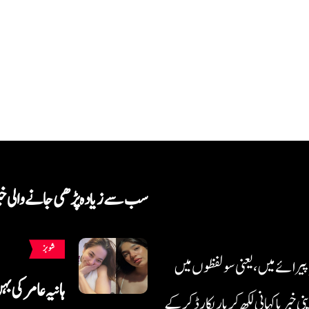
سب سے زیادہ پڑھی جانے والی خ
شوبز
 پیرائے میں، یعنی سو لفظوں میں
ہانیہ عامر کی ب
بر یا کہانی لکھ کر یا ریکارڈ کر کے