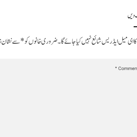
 دیں
 ای میل ایڈریس شائع نہیں کیا جائے گا۔
ضروری خانوں کو
*
سے نشان زد 