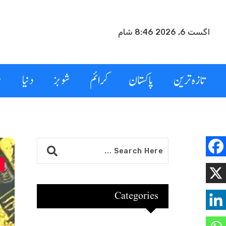
اگست 6, 2026 8:46 شام
تازہ ترین
پاکستان
کرائم
شوبز
دنیا
ب
Categories