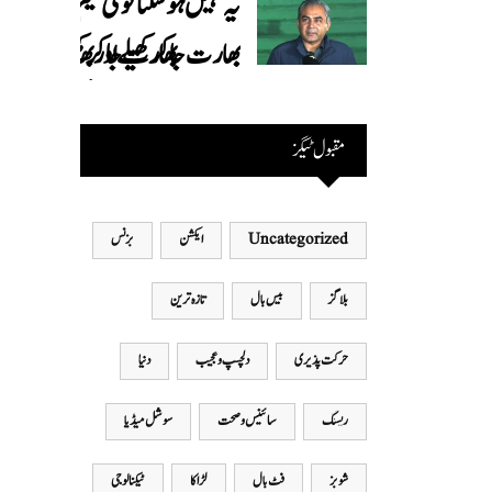
یہ نہیں ہوسکتا قومی ٹیم
بھارت جاکر کھیلے اور بھارتی
ٹیم پاکستان نہ آئے، محسن
نقوی
مقبول ٹیگز
Uncategorized
ایکشن
بزنس
بلاگز
بیس بال
تازہ ترین
حرکت پذیری
دلچسپ و عجیب
دنیا
ریسنگ
سائینس و صحت
سوشل میڈیا
شوبز
فٹ بال
لڑاکا
ٹیکنالوجی