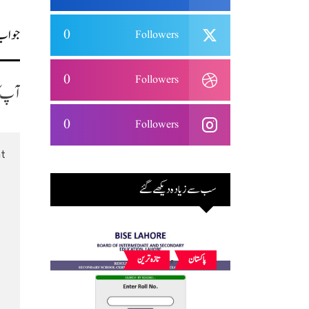
جواب
0
Followers
0
Followers
آپ کا
0
Followers
سب سے زیادہ دیکھے گئے
,
پاکستان
تازہ ترین