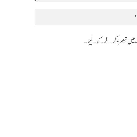
جب میں تبصرہ کرنے کےلیے۔