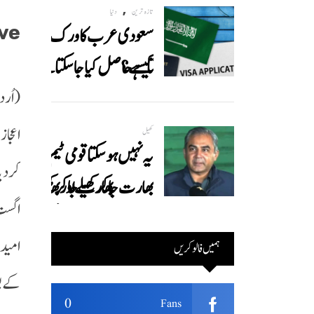
,
تازہ ترین
دنیا
ve
سعودی عرب کا ورک ویزا
کیسے حاصل کیا جاسکتا ہے؟
(اُرد
جانیے
کھیل
یہ نہیں ہوسکتا قومی ٹیم
بھارت جاکر کھیلے اور بھارتی
اگست کو
ٹیم پاکستان نہ آئے، محسن
نقوی
ہمیں فالو کریں
کے ب
0
Fans