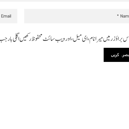
س براؤزر میں میرا نام، ای میل، اور ویب سائٹ محفوظ رکھیں اگلی بار 