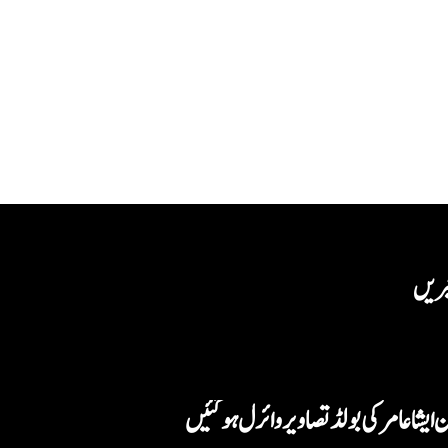
بریں
ہن ایشا عامر کی بولڈ تصاویر وائرل ہو گئیں