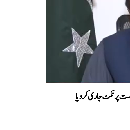
شست پر ٹکٹ جاری کر دیا