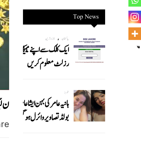
Top News
,
پاکستان
تازہ ترین
ایک کلک سے اپنے میٹرک کا
رزلٹ معلوم کریں
شوبز
ن لی
ہانیہ عامر کی بہن ایشا عامر کی
بولڈ تصاویر وائرل ہو گئیں
re: