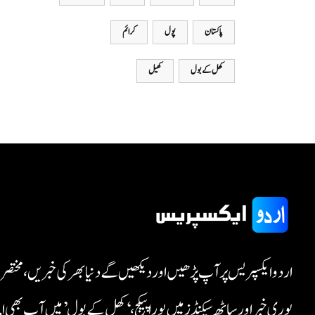
پاکستان
پول
کرائم
کھل کے بول
کھیل
اردو ایکسپریس پر آپ پڑھیں اور دیکھیں گے دنیا بھر کی خبریں، مختصر
پوری خبر اور ساٹھ سیکنڈز میں پورا پیکج، ‘کھل کے بول’ میں آپ بھی اپنی خ