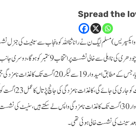
Spread the lo
و ایکسپریس) مسلم لیگ ن نے رانا ثنااللہ کو پنجاب سے سینیٹ کی جنرل 
اعجاز چودھری کی نااہلی سے خالی نشست پر ان
 جاری کی جائے گی،کاغذات نامزدگی کی جانچ پڑتال کا عمل 23 اگست کو مکمل کیا جائے گا۔
عد سینٹ کی نشست خالی ہوئی تھی۔