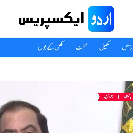
زنس
کھیل
صحت
کھل کے بول
پاکستان
تازہ ترین