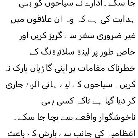
جا سکے۔ادارے نے سیاحوں کو بھی
ہدایت کی ہے کہ وہ ان علاقوں میں
غیر ضروری سفر سے گریز کریں اور
خاص طور پر لینڈ سلائیڈنگ کے
خطرناک مقامات پر اپنی گاڑیاں پارک نہ
کریں۔ سیاحوں کے لیے ہائی الرٹ جاری
کر دیا گیا ہے تاکہ کسی بھی
ناخوشگوار واقعے سے بچا جا سکے۔
انتظامیہ کی جانب سے بارش کے باعث