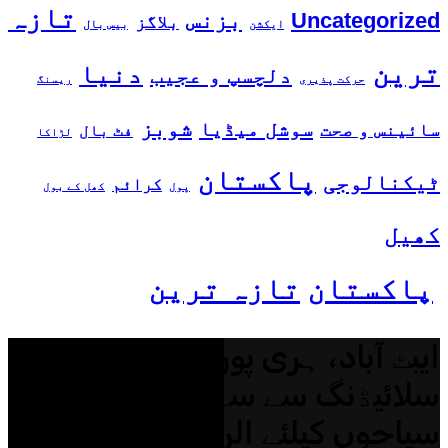
تازہ
بزنس
Uncategorized
بلاگز
ایکشن
بیس بال
ترین
دنیا
دلچسپ و عجیب
حرکت پذیری
ریسنگ
شوبز
سوشل میڈیا
سائینس و صحت
فٹ بال
لڑاکا
پاکستان
ٹیکنالوجی
کرائم
پول
کھل کے بول
کھیل
پاکستان
تازہ ترین
ایبٹ آباد، ہری پور میں لینڈ
سلائیڈنگ سے سڑکیں بند،
سیاحوں کیلئے الرٹ جاری