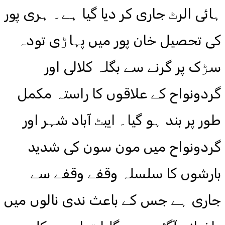
ہائی الرٹ جاری کر دیا گیا ہے۔ ہری پور
کی تحصیل خان پور میں پہاڑی تودہ
سڑک پر گرنے سے بگلہ کلالی اور
گردونواح کے علاقوں کا راستہ مکمل
طور پر بند ہو گیا۔ ایبٹ آباد شہر اور
گردونواح میں مون سون کی شدید
بارشوں کا سلسلہ وقفے وقفے سے
جاری ہے جس کے باعث ندی نالوں میں