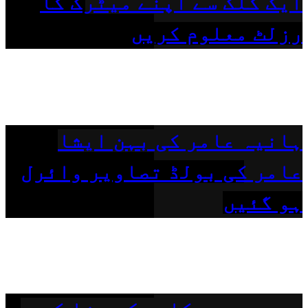
ایک کلک سے اپنے میٹرک کا
رزلٹ معلوم کریں
ہانیہ عامر کی بہن ایشا
عامر کی بولڈ تصاویر وائرل
ہو گئیں