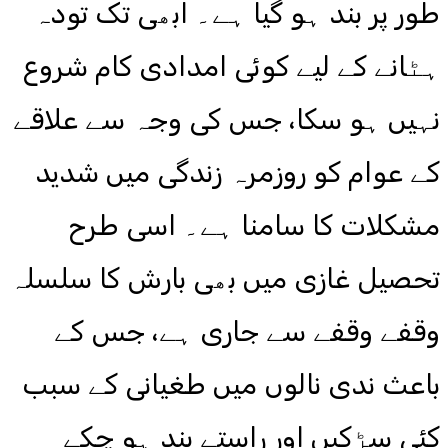
طور پر بند ہو گیا ہے۔ ابھی تک تودہ
ہٹانے کے لیے کوئی امدادی کام شروع
نہیں ہو سکا، جس کی وجہ سے علاقے
کے عوام کو روزمرہ زندگی میں شدید
مشکلات کا سامنا ہے۔ اسی طرح
تحصیل غازی میں بھی بارش کا سلسلہ
وقفے وقفے سے جاری ہے، جس کے
باعث ندی نالوں میں طغیانی کے سبب
کئی سڑکیں اور راستے بند ہو چکے