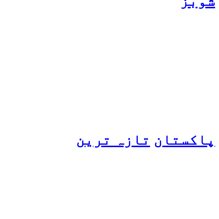
شوبز
ہانیہ عامر کی بہن ایشا
عامر کی بولڈ تصاویر وائرل
ہو گئیں
پاکستان
تازہ ترین
پیٹرول کی قیمتوں میں اضافے
کی وجہ کیا ہے؟ وزیرِ
پیٹرولیم نے پردہ اٹھا دیا