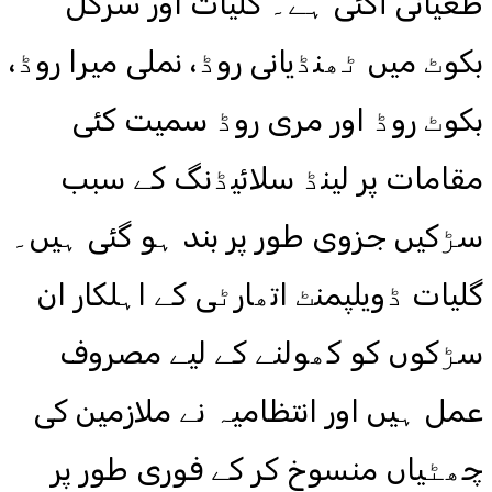
طغیانی آگئی ہے۔ گلیات اور سرکل
بکوٹ میں ٹھنڈیانی روڈ، نملی میرا روڈ،
بکوٹ روڈ اور مری روڈ سمیت کئی
مقامات پر لینڈ سلائیڈنگ کے سبب
سڑکیں جزوی طور پر بند ہو گئی ہیں۔
گلیات ڈویلپمنٹ اتھارٹی کے اہلکار ان
سڑکوں کو کھولنے کے لیے مصروف
عمل ہیں اور انتظامیہ نے ملازمین کی
چھٹیاں منسوخ کر کے فوری طور پر