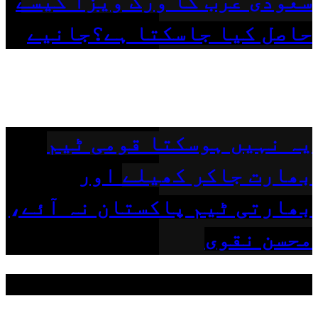
سعودی عرب کا ورک ویزا کیسے
حاصل کیا جاسکتا ہے؟جانیے
یہ نہیں ہوسکتا قومی ٹیم
بھارت جاکر کھیلے اور
بھارتی ٹیم پاکستان نہ آئے،
محسن نقوی
مقبول ٹیگز