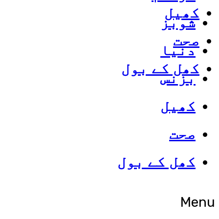
کھیل
شوبز
صحت
دنیا
کھل کے بول
بزنس
کھیل
صحت
کھل کے بول
Menu