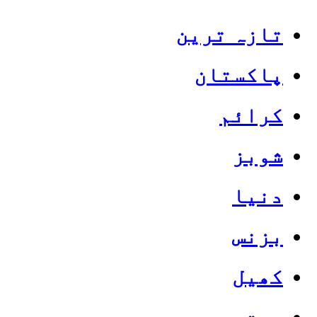
تازہ ترین
پاکستان
کرائم
شوبز
دنیا
بزنس
کھیل
صحت