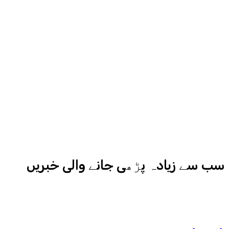
سے میڈیا کے مختلف شعبوں میں نبرد
آزما ہیں-
ادارہ اردو ایکسپریس کے علاوہ شارجہ
نیوز اور میڈیا بائیٹس بھی
کامیابی سے چلا رہا ہے
سب سے زیادہ پڑھی جانے والی خبریں