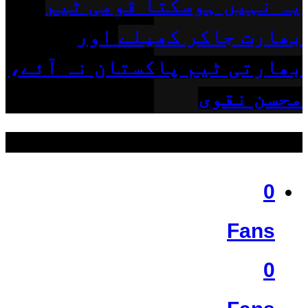
یہ نہیں ہوسکتا قومی ٹیم
بھارت جاکر کھیلے اور
بھارتی ٹیم پاکستان نہ آئے،
محسن نقوی
ہمیں فالو کریں
0
Fans
0