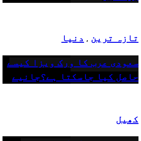
تازہ ترین
دنیا
,
سعودی عرب کا ورک ویزا کیسے
حاصل کیا جاسکتا ہے؟جانیے
کھیل