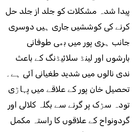
پیدا شدہ مشکلات کو جلد از جلد حل
کرنے کی کوششیں جاری ہیں دوسری
جانب ہری پور میں بھی طوفانی
بارشوں اور لینڈ سلائیڈنگ کے باعث
ندی نالوں میں شدید طغیانی آئی ہے۔
تحصیل خان پور کے علاقے میں پہاڑی
تودہ سڑک پر گرنے سے بگلہ کلالی اور
گردونواح کے علاقوں کا راستہ مکمل