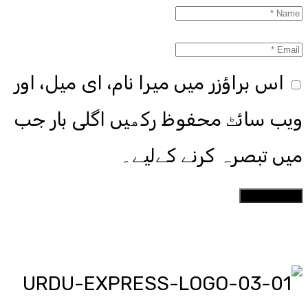
اس براؤزر میں میرا نام، ای میل، اور
ویب سائٹ محفوظ رکھیں اگلی بار جب
میں تبصرہ کرنے کےلیے۔