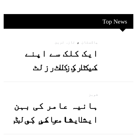
Top News
,
پاکستان
تازہ ترین
ایک کلک سے اپنے
میٹرک کا رزلٹ
معلوم کریں
شوبز
ہانیہ عامر کی بہن
ایشا عامر کی بولڈ
تصاویر وائرل ہو