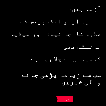
آزما ہیں-
ادارہ اردو ایکسپریس کے
علاوہ شارجہ نیوز اور میڈیا
بائیٹس بھی
کامیابی سے چلا رہا ہے
سب سے زیادہ پڑھی جانے
والی خبریں
شوبز