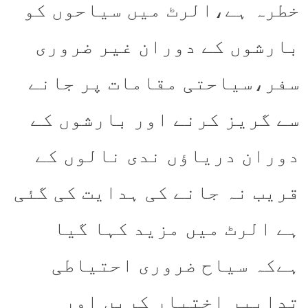
خطرہ ہے،الرٹ میں سیاحوں کو
بارشوں کے دوران غیر ضروری
سفر،سیاحتی مقامات پر جانے
سے گریز کرنے اور بارشوں کے
دوران دریاؤں ندی نالوں کے
قریب نہ جانے کی ہدایت کی گئی
ہے الرٹ میں مزید کہا گیا
ہےکہ سیاح ضروری احتیاطی
تدابیر اختیار کریں اور