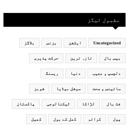
جاکر کھیلے اور
بھارتی ٹیم پاکستان
مقبول ٹیگز
نہ آئے، محسن نقوی
Uncategorized
ایکشن
بزنس
بلاگز
بیس بال
تازہ ترین
حرکت پذیری
دلچسپ و عجیب
دنیا
ریسنگ
سائینس و صحت
سوشل میڈیا
شوبز
فٹ بال
لڑاکا
ٹیکنالوجی
پاکستان
پول
کرائم
کھل کے بول
کھیل