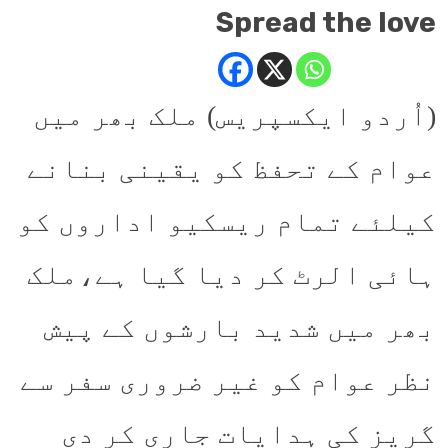
Spread the love
(اُردو ایکسپریس) ملک بھر میں
عوام کے تحفظ کو یقینی بنانے
کیلئے تمام ریسکیو اداروں کو
ہائی الرٹ کر دیا گیا ہے،ملک
بھر میں شدید بارشوں کے پیش
نظر عوام کو غیر ضروری سفر سے
گریز کی ہدایات جاری کر دی