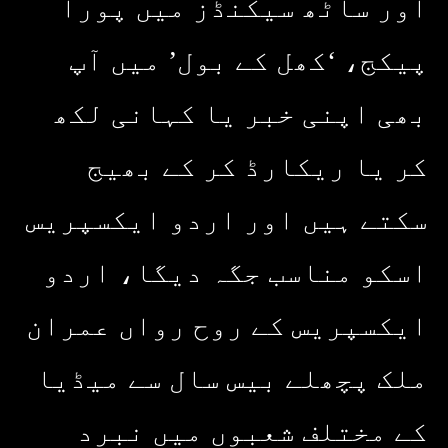
اور ساٹھ سیکنڈز میں پورا
پیکج، ‘کھل کے بول’ میں آپ
بھی اپنی خبر یا کہانی لکھ
کر یا ریکارڈ کر کے بھیج
سکتے ہیں اور اردو ایکسپریس
اسکو مناسب جگہ دیگا، اردو
ایکسپریس کے روح رواں عمران
ملک پچھلے بیس سال سے میڈیا
کے مختلف شعبوں میں نبرد