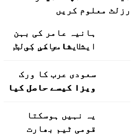
رزلٹ معلوم کریں
ہانیہ عامر کی بہن
ایشا عامر کی بولڈ
تصاویر وائرل ہو
گئیں
سعودی عرب کا ورک
ویزا کیسے حاصل کیا
جاسکتا ہے؟جانیے
یہ نہیں ہوسکتا
قومی ٹیم بھارت