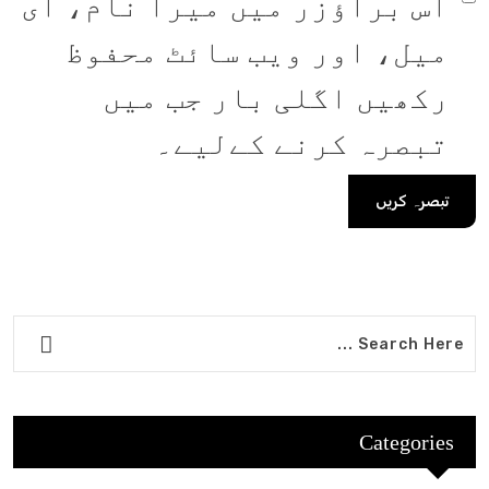
اس براؤزر میں میرا نام، ای
میل، اور ویب سائٹ محفوظ
رکھیں اگلی بار جب میں
تبصرہ کرنے کےلیے۔
Categories