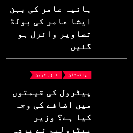
ہانیہ عامر کی بہن
ایشا عامر کی بولڈ
تصاویر وائرل ہو
گئیں
پاکستان
تازہ ترین
پیٹرول کی قیمتوں
میں اضافے کی وجہ
کیا ہے؟ وزیرِ
پیٹرولیم نے پردہ