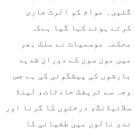
گئیں۔ عوام کو الرٹ جاری
کرتے ہوئے کہا گیا ہےکہ
محکمہ موسمیات نے ملک بھر
میں مون سون کے دوران شدید
بارشوں کی پیشگوئی کی ہے جس
وجہ سے ٹریفک حادثات، لینڈ
سلائیڈنگ، درختوں کا گرنا اور
ندی نالوں میں طغیانی کا