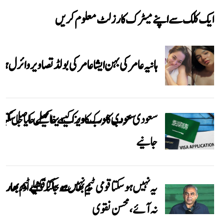
ایک کلک سے اپنے میٹرک کا رزلٹ معلوم کریں
ہانیہ عامر کی بہن ایشا عامر کی بولڈ تصاویر وائرل ہو
سعودی عرب کا ورک ویزا کیسے حاصل کیا جاسکتا
جانیے
یہ نہیں ہوسکتا قومی ٹیم بھارت جاکر کھیلے اور بھارتی
نہ آئے، محسن نقوی