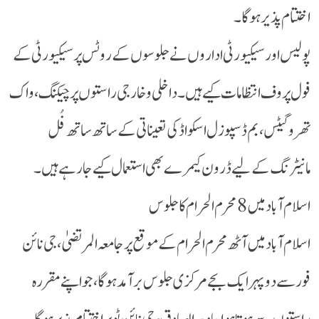
اختتام پذیر ہوگا۔
پولیس اور سیکیورٹی اداروں نے جلوسوں کے روٹس پر سیکیورٹی کے
فول پروف انتظامات کیے ہیں۔ داخلی و خارجی راستوں پر چیکنگ، واک
تھرو گیٹس، بم ڈسپوزل اسکواڈ کی تعیناتی کے ساتھ ساتھ فُل
مانیٹرنگ کے لیے ڈرون کیمرے بھی استعمال کیے جا رہے ہیں۔
اسلام آباد میں 8 محرم الحرام کا جلوس
اسلام آباد میں آٹھ محرم الحرام کے موقع پر جامعہ المرتضیٰ، جی نائن
فور سے دوپہر ایک بجے مرکزی جلوس برآمد ہو گا، جو اپنے مقررہ