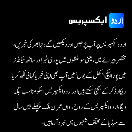
اردو ایکسپریس پر آپ پڑھیں اور دیکھیں گے دنیا بھر کی خبریں،
مختصر پیرائے میں، یعنی سو لفظوں میں پوری خبر اور ساٹھ سیکنڈز
میں پورا پیکج، ‘کھل کے بول’ میں آپ بھی اپنی خبر یا کہانی لکھ کر یا
ریکارڈ کر کے بھیج سکتے ہیں اور اردو ایکسپریس اسکو مناسب جگہ
دیگا، اردو ایکسپریس کے روح رواں عمران ملک پچھلے بیس سال
سے میڈیا کے مختلف شعبوں میں نبرد آزما ہیں-