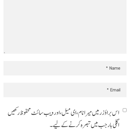
اس براؤزر میں میرا نام، ای میل، اور ویب سائٹ محفوظ رکھیں
اگلی بار جب میں تبصرہ کرنے کےلیے۔