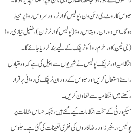
راستوں سے ہوتا ہوا جامعہ الصادق، جی نائن ٹو پر اختتام پذیر ہو گا۔
جلوس کا روٹ جی نائن ون، پولیس کوارٹر، اور سروس روڈ پر محیط
ہوگا۔ اس دوران روہتاس روڈ (پولیس کوارٹر ٹرن)، طفیل نیازی روڈ
(جی ٹین) اور خرم روڈ کو ٹریفک کے لیے بند کر دیا جائے گا۔
انتظامیہ اور ٹریفک پولیس نے شہریوں سے اپیل کی ہے کہ وہ متبادل
راستے استعمال کریں اور جلوس کے دوران ٹریفک کی روانی برقرار
رکھنے میں انتظامیہ سے تعاون کریں۔
سیکیورٹی کے سخت انتظامات کیے گئے ہیں، جبکہ حساس مقامات پر
پولیس، رینجرز اور رضا کاروں کی نفری تعینات کی گئی ہے۔ جلوس