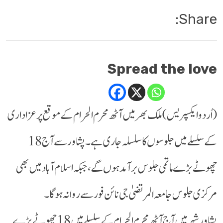
Share:
Spread the love
(اُردو ایکسپریس) ملک بھر میں آٹھ محرم الحرام کے موقع پر عزاداری
کے سلسلے میں جلوسوں کا سلسلہ جاری ہے۔ پشاور سے آج 18
چھوٹے بڑے ماتمی جلوس برآمد ہوں گے، جبکہ اسلام آباد میں بھی
مرکزی جلوس جامعہ المرتضیٰ جی نائن فور سے روانہ ہوگا۔
پشاور شہر میں آج آٹھ محرم الحرام کے سلسلے میں 18 چھوٹے بڑے