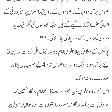
جلوس برآمد ہوں گے۔ جلوسوں کے روایتی راستوں پر سیکیورٹی کے
انتہائی سخت انتظامات کیے گئے ہیں، جبکہ جلوسوں کی نگرانی جدید
ڈرون کیمروں کے ذریعے کی جائے گی۔**
پولیس کے مطابق پہلا جلوس امام گاہ سید نجف علی شاہ سے سہ پہر 3
بجے برآمد ہوگا، جبکہ دوسرا بڑا جلوس شام 4 بجے حسینیہ ہال پشاور
صدر سے روانہ ہوگا۔
اس کے علاوہ جلوسِ شبیہ جھولا رات 8 بجے امام بارگاہ حسین محلہ
مروی ہا سے برآمد ہوگا، جو مقررہ راستوں سے ہوتا ہوا اپنی منزل پر