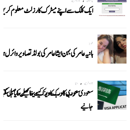
پاکستان
تازہ ترین
ایک کلک سے اپنے میٹرک کا رزلٹ معلوم کریں
شوبز
ہانیہ عامر کی بہن ایشا عامر کی بولڈ تصاویر وائرل ہو
,
تازہ ترین
دنیا
سعودی عرب کا ورک ویزا کیسے حاصل کیا جاسکتا
جانیے