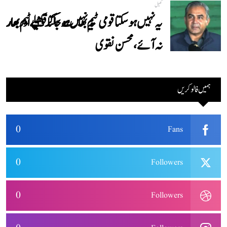
کھیل
یہ نہیں ہوسکتا قومی ٹیم بھارت جاکر کھیلے اور بھارتی
نہ آئے، محسن نقوی
ہمیں فالو کریں
0
Fans
0
Followers
0
Followers