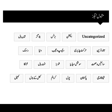
مقبول ٹیگز
Uncategorized
ایکشن
بزنس
بلاگز
بیس بال
تازہ ترین
حرکت پذیری
دلچسپ و عجیب
دنیا
ریسنگ
سائینس و صحت
سوشل میڈیا
شوبز
فٹ بال
لڑاکا
ٹیکنالوجی
پاکستان
پول
کرائم
کھل کے بول
کھیل