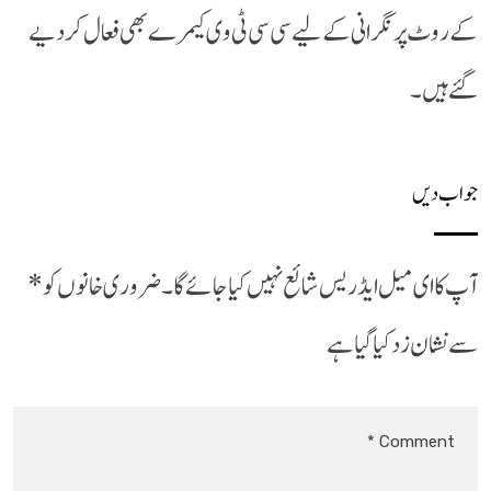
کے روٹ پر نگرانی کے لیے سی سی ٹی وی کیمرے بھی فعال کر دیے
گئے ہیں۔
جواب دیں
آپ کا ای میل ایڈریس شائع نہیں کیا جائے گا۔
ضروری خانوں کو
*
سے نشان زد کیا گیا ہے