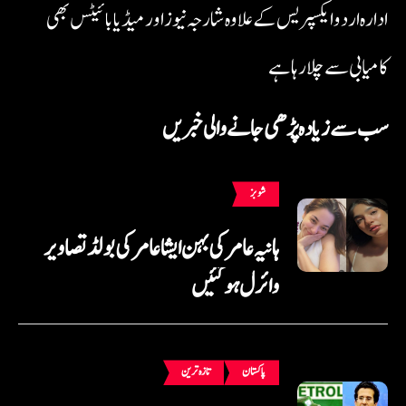
ادارہ اردو ایکسپریس کے علاوہ شارجہ نیوز اور میڈیا بائیٹس بھی
کامیابی سے چلا رہا ہے
سب سے زیادہ پڑھی جانے والی خبریں
شوبز
ہانیہ عامر کی بہن ایشا عامر کی بولڈ تصاویر
وائرل ہو گئیں
پاکستان
تازہ ترین