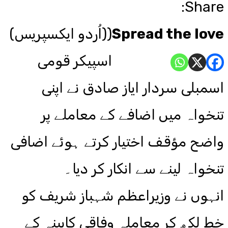
Share:
Spread the love
((اُردو ایکسپریس)
اسپیکر قومی
اسمبلی سردار ایاز صادق نے اپنی
تنخواہ میں اضافے کے معاملے پر
واضح مؤقف اختیار کرتے ہوئے اضافی
تنخواہ لینے سے انکار کر دیا۔
انہوں نے وزیراعظم شہباز شریف کو
خط لکھ کر معاملہ وفاقی کابینہ کے