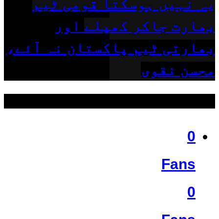
یہ نہیں ہوسکتا قومی ٹیم
بھارت جاکر کھیلے اور
بھارتی ٹیم پاکستان نہ آئے،
محسن نقوی
ہمیں فالو کریں
0
Fans
0