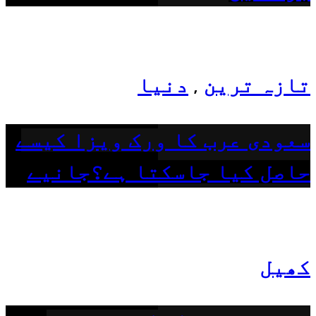
تازہ ترین
دنیا
,
سعودی عرب کا ورک ویزا کیسے
حاصل کیا جاسکتا ہے؟جانیے
کھیل