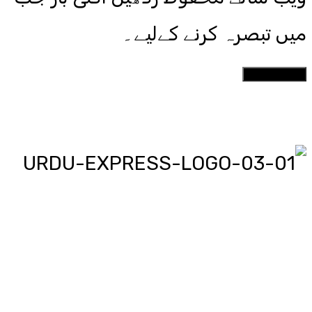
میں تبصرہ کرنے کےلیے۔
اردو ایکسپریس پر آپ پڑھیں اور
دیکھیں گے دنیا بھر کی خبریں، مختصر
پیرائے میں، یعنی سو لفظوں میں پوری
خبر اور ساٹھ سیکنڈز میں پورا پیکج،