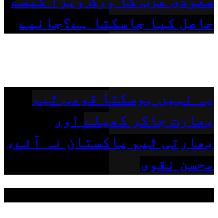
سعودی عرب کا ورک ویزا کیسے
حاصل کیا جاسکتا ہے؟جانیے
یہ نہیں ہوسکتا قومی ٹیم
بھارت جاکر کھیلے اور
بھارتی ٹیم پاکستان نہ آئے،
محسن نقوی
مقبول ٹیگز