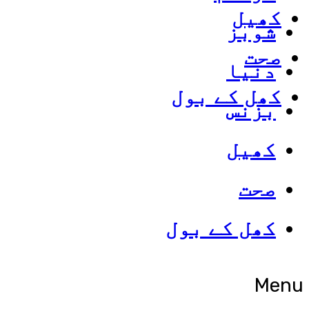
کھیل
شوبز
صحت
دنیا
کھل کے بول
بزنس
کھیل
صحت
کھل کے بول
Menu