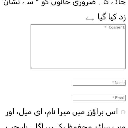
جائے گا۔
ضروری خانوں کو
*
سے نشان
زد کیا گیا ہے
اس براؤزر میں میرا نام، ای میل، اور
ویب سائٹ محفوظ رکھیں اگلی بار جب