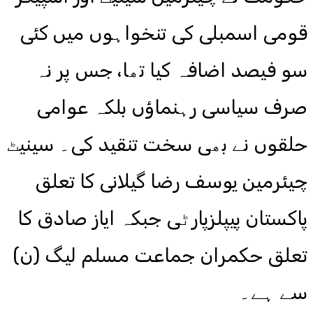
قومی اسمبلی کی تنخواہوں میں کئی
سو فیصد اضافہ کیا تھا، جس پر نہ
صرف سیاسی رہنماؤں بلکہ عوامی
حلقوں نے بھی سخت تنقید کی۔ سینیٹ
چیئرمین یوسف رضا گیلانی کا تعلق
پاکستان پیپلزپارٹی جبکہ ایاز صادق کا
تعلق حکمران جماعت مسلم لیگ (ن)
سے ہے۔