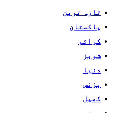
تازہ ترین
پاکستان
کرائم
شوبز
دنیا
بزنس
کھیل
صحت