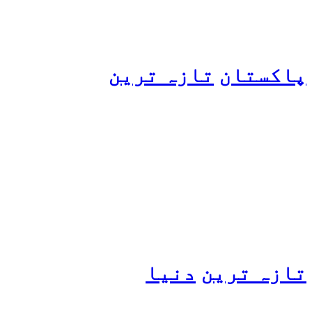
پاکستان
تازہ ترین
پیٹرول کی قیمتوں میں اضافے
کی وجہ کیا ہے؟ وزیرِ
پیٹرولیم نے پردہ اٹھا دیا
تازہ ترین
دنیا