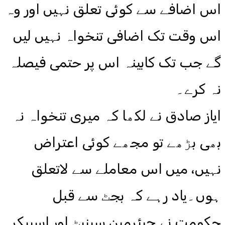
اس اضافے سے کوئی تعلق نہیں اور وہ
اس وقت تک اضافی تنخواہ نہیں لیں
گے جب تک کابینہ اس پر حتمی فیصلہ
نہ کرے۔
ایاز صادق نے لکھا کہ میری تنخواہ نہ
بھی بڑھے تو مجھے کوئی اعتراض
نہیں، میں اس معاملے سے لاتعلق
ہوں۔یاد رہے کہ بجٹ سے قبل
حکومت نے چیئرمین سینیٹ اور اسپیکر