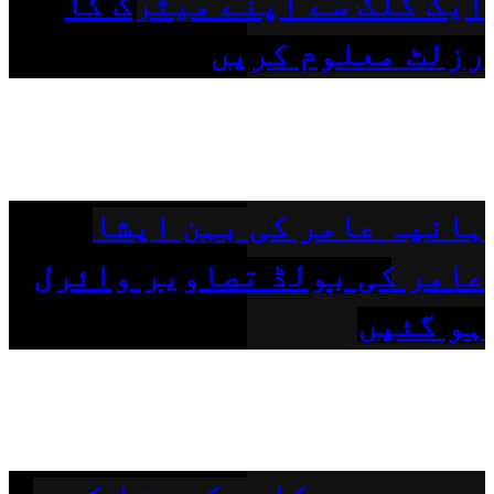
ایک کلک سے اپنے میٹرک کا
رزلٹ معلوم کریں
ہانیہ عامر کی بہن ایشا
عامر کی بولڈ تصاویر وائرل
ہو گئیں