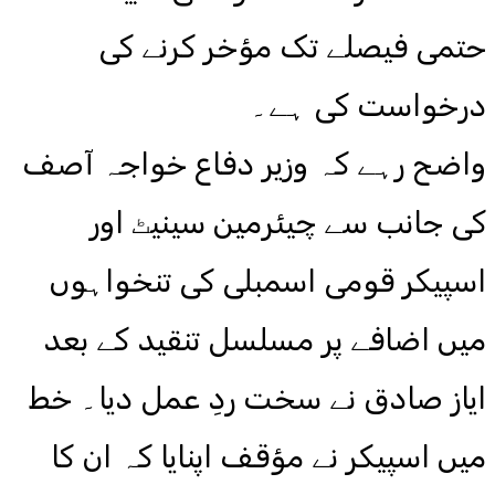
حتمی فیصلے تک مؤخر کرنے کی
درخواست کی ہے۔
واضح رہے کہ وزیر دفاع خواجہ آصف
کی جانب سے چیئرمین سینیٹ اور
اسپیکر قومی اسمبلی کی تنخواہوں
میں اضافے پر مسلسل تنقید کے بعد
ایاز صادق نے سخت ردِ عمل دیا۔ خط
میں اسپیکر نے مؤقف اپنایا کہ ان کا