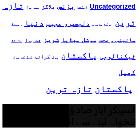
تازہ
بزنس
Uncategorized
بلاگز
ایکشن
بیس بال
ترین
دنیا
دلچسپ و عجیب
حرکت پذیری
ریسنگ
شوبز
سوشل میڈیا
سائینس و صحت
فٹ بال
لڑاکا
پاکستان
ٹیکنالوجی
کرائم
پول
کھل کے بول
کھیل
پاکستان
تازہ ترین
اسپیکر ایاز صادق کا اضافی
تنخواہ لینے سے انکار