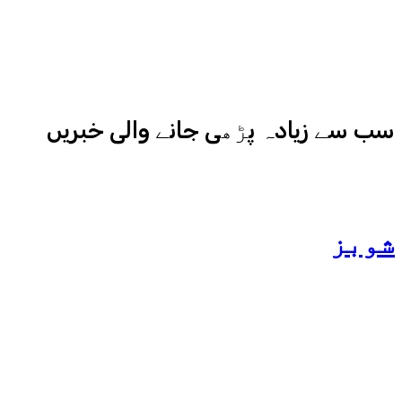
نیوز اور میڈیا بائیٹس بھی
کامیابی سے چلا رہا ہے
سب سے زیادہ پڑھی جانے والی خبریں
شوبز
ہانیہ عامر کی بہن ایشا
عامر کی بولڈ تصاویر وائرل
ہو گئیں