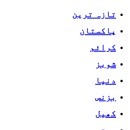
تازہ ترین
پاکستان
کرائم
شوبز
دنیا
بزنس
کھیل
صحت