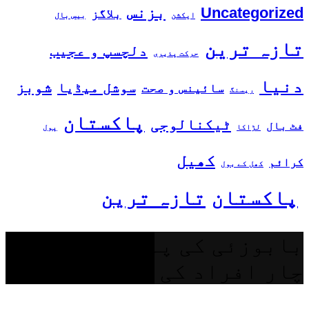
بزنس
Uncategorized
بلاگز
ایکشن
بیس بال
تازہ ترین
دلچسپ و عجیب
حرکت پذیری
دنیا
شوبز
سوشل میڈیا
سائینس و صحت
ریسنگ
پاکستان
ٹیکنالوجی
فٹ بال
لڑاکا
پول
کھیل
کرائم
کھل کے بول
پاکستان
تازہ ترین
بابوزئی کی پہاڑیوں سے
چار افراد کی لاشیں برآمد