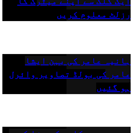
ایک کلک سے اپنے میٹرک کا
رزلٹ معلوم کریں
ہانیہ عامر کی بہن ایشا
عامر کی بولڈ تصاویر وائرل
ہو گئیں