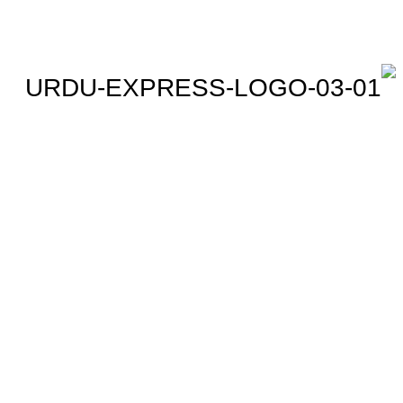
اردو ایکسپریس پر آپ پڑھیں
اور دیکھیں گے دنیا بھر کی
خبریں، مختصر پیرائے میں،
یعنی سو لفظوں میں پوری خبر
اور ساٹھ سیکنڈز میں پورا
پیکج، ‘کھل کے بول’ میں آپ بھی