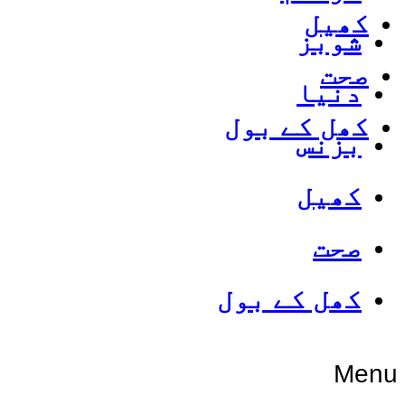
کھیل
شوبز
صحت
دنیا
کھل کے بول
بزنس
کھیل
صحت
کھل کے بول
Menu