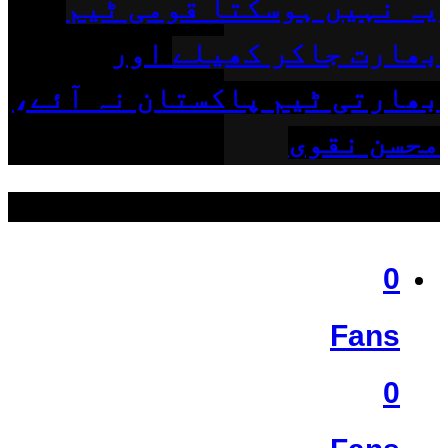
یہ نہیں ہوسکتا قومی ٹیم
بھارت جاکر کھیلے اور
بھارتی ٹیم پاکستان نہ آئے،
محسن نقوی
ہمیں فالو کریں
0
Fans
0