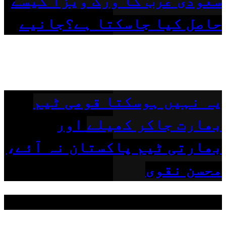
سعودی عرب کا ورک ویزا کیسے
حاصل کیا جاسکتا ہے؟جانیے
یہ نہیں ہوسکتا قومی ٹیم
بھارت جاکر کھیلے اور
بھارتی ٹیم پاکستان نہ آئے،
محسن نقوی
مقبول ٹیگز