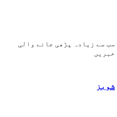
شارجہ نیوز اور میڈیا بائیٹس
بھی کامیابی سے چلا رہا ہے
سب سے زیادہ پڑھی جانے والی
خبریں
شوبز
ہانیہ عامر کی بہن ایشا
عامر کی بولڈ تصاویر وائرل