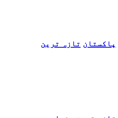
ہو گئیں
پاکستان
تازہ ترین
پیٹرول کی قیمتوں میں اضافے
کی وجہ کیا ہے؟ وزیرِ
پیٹرولیم نے پردہ اٹھا دیا