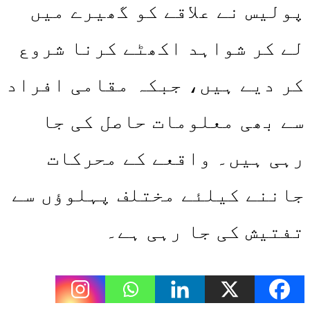
پولیس نے علاقے کو گھیرے میں
لے کر شواہد اکھٹے کرنا شروع
کر دیے ہیں، جبکہ مقامی افراد
سے بھی معلومات حاصل کی جا
رہی ہیں۔ واقعے کے محرکات
جاننے کیلئے مختلف پہلوؤں سے
تفتیش کی جا رہی ہے۔