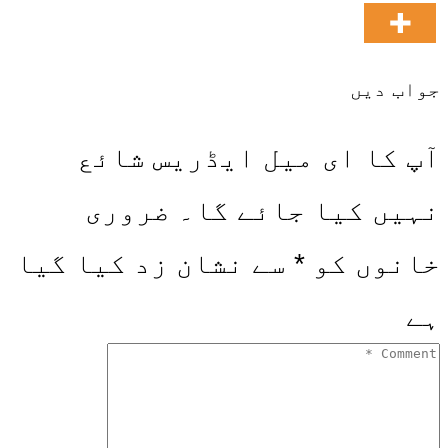
جواب دیں
آپ کا ای میل ایڈریس شائع
نہیں کیا جائے گا۔
ضروری
خانوں کو
*
سے نشان زد کیا گیا
ہے