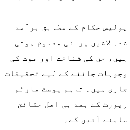
پولیس حکام کے مطابق برآمد
شدہ لاشیں پرانی معلوم ہوتی
ہیں، جن کی شناخت اور موت کی
وجوہات جاننے کے لیے تحقیقات
جاری ہیں۔ تاہم پوسٹ مارٹم
رپورٹ کے بعد ہی اصل حقائق
سامنے آئیں گے۔