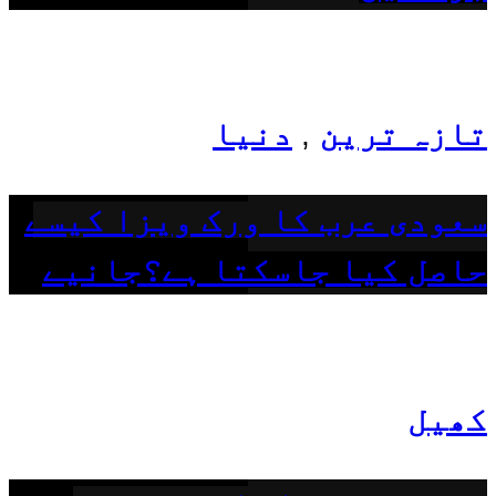
تازہ ترین
دنیا
,
سعودی عرب کا ورک ویزا کیسے
حاصل کیا جاسکتا ہے؟جانیے
کھیل