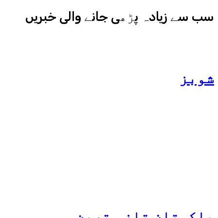
سب سے زیادہ پڑھی جانے والی خبریں
شوبز
ہانیہ عامر کی بہن ایشا
عامر کی بولڈ تصاویر وائرل
ہو گئیں
پاکستان
تازہ ترین