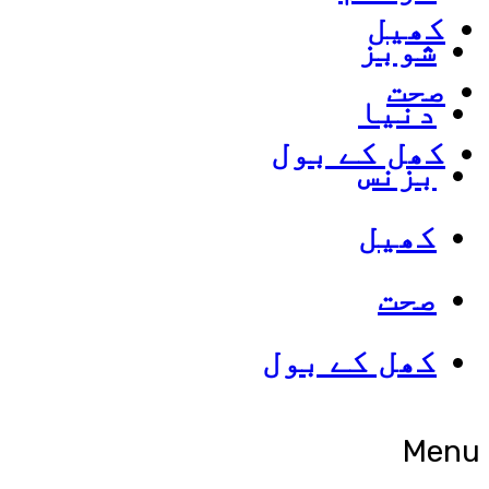
کھیل
شوبز
صحت
دنیا
کھل کے بول
بزنس
کھیل
صحت
کھل کے بول
Menu