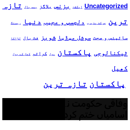
تازہ
بزنس
Uncategorized
بلاگز
ایکشن
بیس بال
ترین
دنیا
دلچسپ و عجیب
حرکت پذیری
ریسنگ
شوبز
سوشل میڈیا
سائینس و صحت
فٹ بال
لڑاکا
پاکستان
ٹیکنالوجی
کرائم
پول
کھل کے بول
کھیل
پاکستان
تازہ ترین
وفاقی حکومت نے 40 ہزار
اسامیاں ختم کردیں