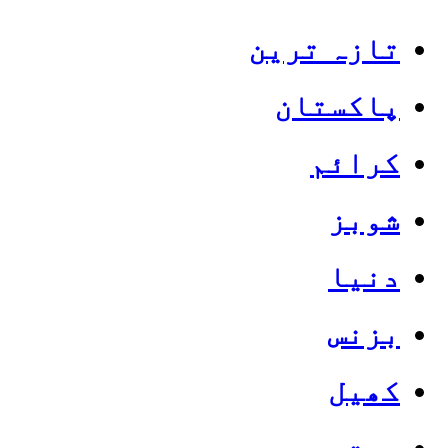
تازہ ترین
پاکستان
کرائم
شوبز
دنیا
بزنس
کھیل
صحت