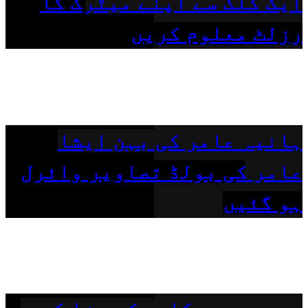
ایک کلک سے اپنے میٹرک کا
رزلٹ معلوم کریں
ہانیہ عامر کی بہن ایشا
عامر کی بولڈ تصاویر وائرل
ہو گئیں