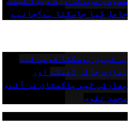
سعودی عرب کا ورک ویزا کیسے
حاصل کیا جاسکتا ہے؟جانیے
یہ نہیں ہوسکتا قومی ٹیم
بھارت جاکر کھیلے اور
بھارتی ٹیم پاکستان نہ آئے،
محسن نقوی
مقبول ٹیگز