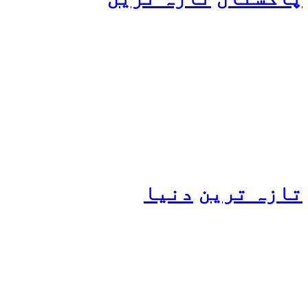
پیٹرول کی قیمتوں میں اضافے
کی وجہ کیا ہے؟ وزیرِ
پیٹرولیم نے پردہ اٹھا دیا
تازہ ترین
دنیا
مسافروں سے بھری فیری کو
حادثہ، 41 افراد ہلاک، 61
تاحال لاپتہ