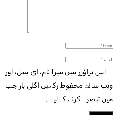
اس براؤزر میں میرا نام، ای میل، اور
ویب سائٹ محفوظ رکھیں اگلی بار جب
میں تبصرہ کرنے کےلیے۔