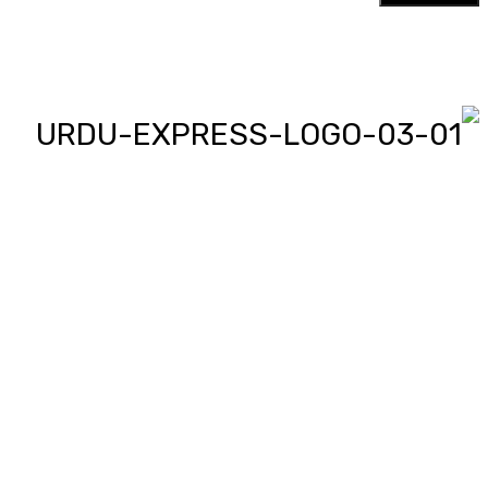
اردو ایکسپریس پر آپ پڑھیں اور
دیکھیں گے دنیا بھر کی خبریں، مختصر
پیرائے میں، یعنی سو لفظوں میں پوری
خبر اور ساٹھ سیکنڈز میں پورا پیکج،
‘کھل کے بول’ میں آپ بھی اپنی خبر یا
کہانی لکھ کر یا ریکارڈ کر کے بھیج