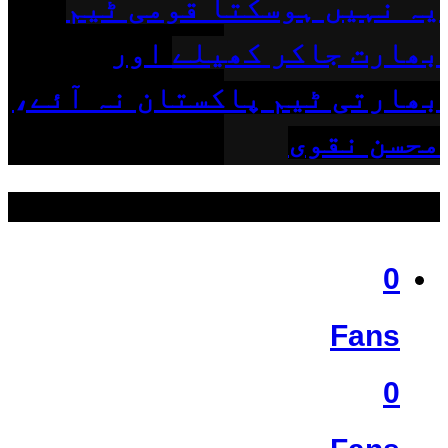
یہ نہیں ہوسکتا قومی ٹیم
بھارت جاکر کھیلے اور
بھارتی ٹیم پاکستان نہ آئے،
محسن نقوی
ہمیں فالو کریں
0
Fans
0