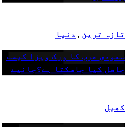
تازہ ترین
دنیا
,
سعودی عرب کا ورک ویزا کیسے
حاصل کیا جاسکتا ہے؟جانیے
کھیل