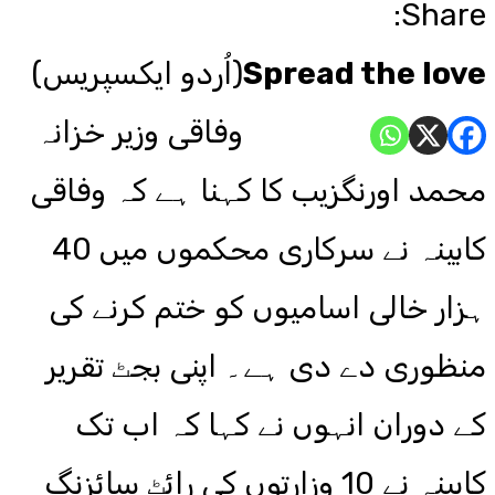
Share:
Spread the love
(اُردو ایکسپریس)
وفاقی وزیر خزانہ
محمد اورنگزیب کا کہنا ہے کہ وفاقی
کابینہ نے سرکاری محکموں میں 40
ہزار خالی اسامیوں کو ختم کرنے کی
منظوری دے دی ہے۔ اپنی بجٹ تقریر
کے دوران انہوں نے کہا کہ اب تک
کابینہ نے 10 وزارتوں کی رائٹ سائزنگ