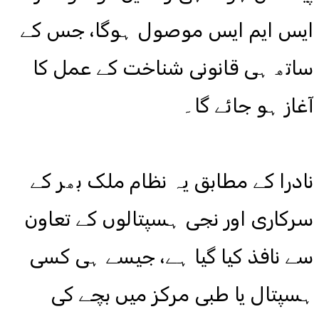
ایس ایم ایس موصول ہوگا، جس کے
ساتھ ہی قانونی شناخت کے عمل کا
آغاز ہو جائے گا۔
نادرا کے مطابق یہ نظام ملک بھر کے
سرکاری اور نجی ہسپتالوں کے تعاون
سے نافذ کیا گیا ہے، جیسے ہی کسی
ہسپتال یا طبی مرکز میں بچے کی