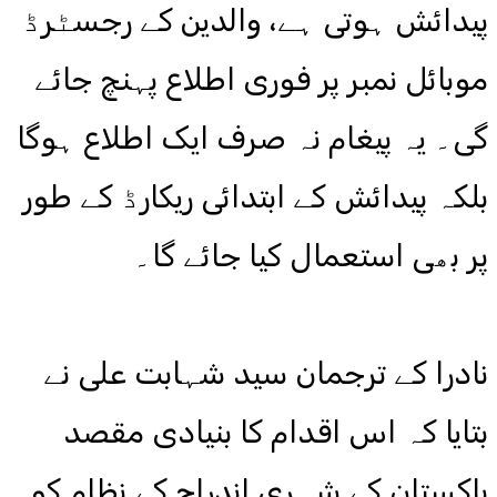
پیدائش ہوتی ہے، والدین کے رجسٹرڈ
موبائل نمبر پر فوری اطلاع پہنچ جائے
گی۔ یہ پیغام نہ صرف ایک اطلاع ہوگا
بلکہ پیدائش کے ابتدائی ریکارڈ کے طور
پر بھی استعمال کیا جائے گا۔
نادرا کے ترجمان سید شہابت علی نے
بتایا کہ اس اقدام کا بنیادی مقصد
پاکستان کے شہری اندراج کے نظام کو