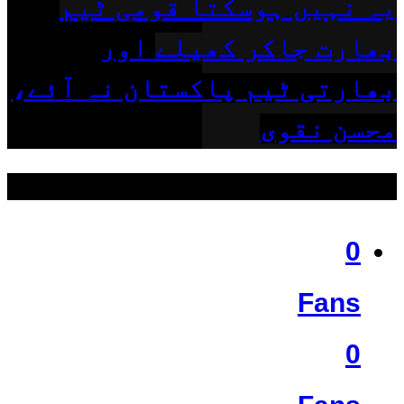
یہ نہیں ہوسکتا قومی ٹیم
بھارت جاکر کھیلے اور
بھارتی ٹیم پاکستان نہ آئے،
محسن نقوی
ہمیں فالو کریں
0
Fans
0