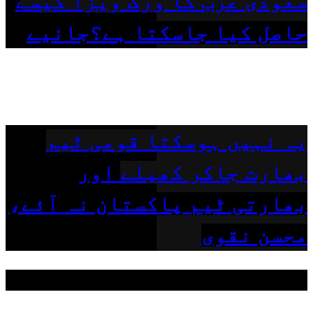
سعودی عرب کا ورک ویزا کیسے
حاصل کیا جاسکتا ہے؟جانیے
یہ نہیں ہوسکتا قومی ٹیم
بھارت جاکر کھیلے اور
بھارتی ٹیم پاکستان نہ آئے،
محسن نقوی
مقبول ٹیگز