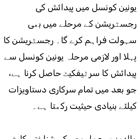
یونین کونسل میں پیدائش کی
رجسٹریشن کے مرحلے میں بھی
سہولت فراہم کرے گا۔ رجسٹریشن کا
پہلا اور لازمی مرحلہ یونین کونسل سے
پیدائش کا سرٹیفکیٹ حاصل کرنا ہے،
جو بعد میں تمام سرکاری دستاویزات
کیلئے بنیادی حیثیت رکھتا ہے۔
والدین یہ عمل بچے کے شناختی کارڈ،