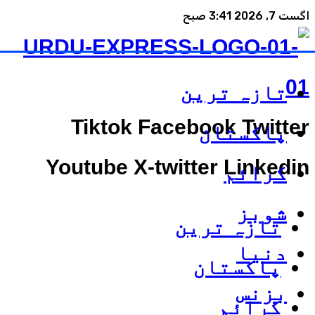
اگست 7, 2026 3:41 صبح
تازہ ترین
Tiktok
Facebook
Twitter
پاکستان
Youtube
X-twitter
Linkedin
کرائم
شوبز
تازہ ترین
دنیا
پاکستان
بزنس
کرائم