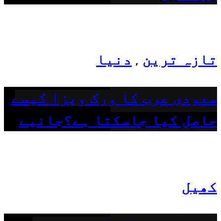
تازہ ترین
دنیا
,
سعودی عرب کا ورک ویزا کیسے
حاصل کیا جاسکتا ہے؟جانیے
کھیل