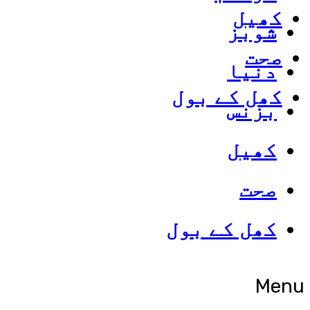
کھیل
شوبز
صحت
دنیا
کھل کے بول
بزنس
کھیل
صحت
کھل کے بول
Menu