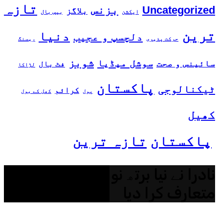
تازہ
بزنس
Uncategorized
بلاگز
ایکشن
بیس بال
ترین
دنیا
دلچسپ و عجیب
حرکت پذیری
ریسنگ
شوبز
سوشل میڈیا
سائینس و صحت
فٹ بال
لڑاکا
پاکستان
ٹیکنالوجی
کرائم
پول
کھل کے بول
کھیل
پاکستان
تازہ ترین
نادرا نے نیا برتھ نوٹیفکیشن ٹول
متعارف کرا دیا