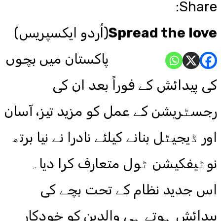
Share:
Spread the love
(اُردو ایکسپریس)
پاکستان میں بچوں
کی پیدائش کے فوراً بعد ان کی
رجسٹریشن کے عمل کو مزید تیز، آسان
اور ڈیجیٹل بنانے کیلئے نادرا نے نیا برتھ
نوٹیفکیشن ٹول متعارف کرا دیا۔
اس جدید نظام کے تحت بچے کی
پیدائش ہوتے ہی والدین کو خودکار