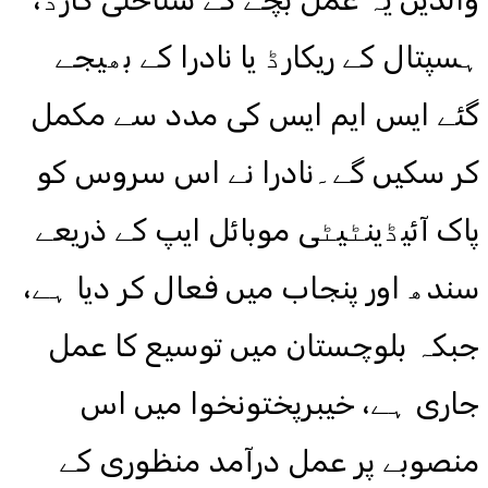
ہسپتال کے ریکارڈ یا نادرا کے بھیجے
گئے ایس ایم ایس کی مدد سے مکمل
کر سکیں گے۔نادرا نے اس سروس کو
پاک آئیڈینٹیٹی موبائل ایپ کے ذریعے
سندھ اور پنجاب میں فعال کر دیا ہے،
جبکہ بلوچستان میں توسیع کا عمل
جاری ہے، خیبرپختونخوا میں اس
منصوبے پر عمل درآمد منظوری کے