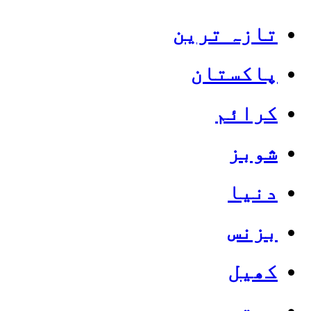
تازہ ترین
پاکستان
کرائم
شوبز
دنیا
بزنس
کھیل
صحت