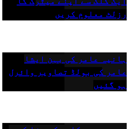
ایک کلک سے اپنے میٹرک کا
رزلٹ معلوم کریں
ہانیہ عامر کی بہن ایشا
عامر کی بولڈ تصاویر وائرل
ہو گئیں