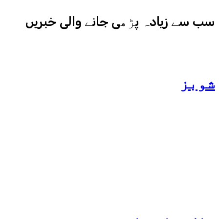
سب سے زیادہ پڑھی جانے والی خبریں
شوبز
ہانیہ عامر کی بہن ایشا
عامر کی بولڈ تصاویر وائرل
ہو گئیں