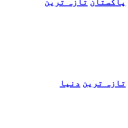
پاکستان
تازہ ترین
پیٹرول کی قیمتوں میں اضافے
کی وجہ کیا ہے؟ وزیرِ
پیٹرولیم نے پردہ اٹھا دیا
تازہ ترین
دنیا
مسافروں سے بھری فیری کو
حادثہ، 41 افراد ہلاک، 61
تاحال لاپتہ