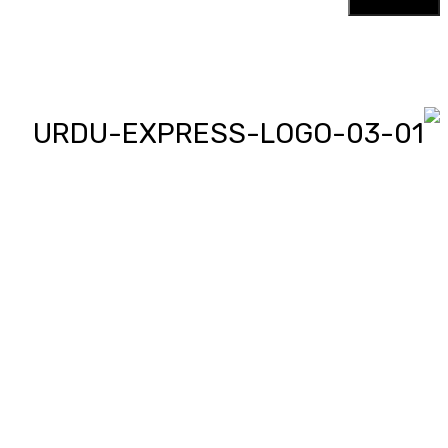
اردو ایکسپریس پر آپ پڑھیں اور
دیکھیں گے دنیا بھر کی خبریں، مختصر
پیرائے میں، یعنی سو لفظوں میں پوری
خبر اور ساٹھ سیکنڈز میں پورا پیکج،
‘کھل کے بول’ میں آپ بھی اپنی خبر یا