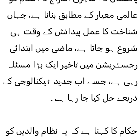
عالمی معیار کے مطابق بنانا ہے، جہاں
شناخت کا عمل پیدائش کے وقت ہی
شروع ہو جاتا ہے، ماضی میں ابتدائی
رجسٹریشن میں تاخیر ایک بڑا مسئلہ
رہی ہے، جسے اب جدید ٹیکنالوجی کے
ذریعے حل کیا جا رہا ہے۔
حکام کا کہنا ہے کہ یہ نظام والدین کو