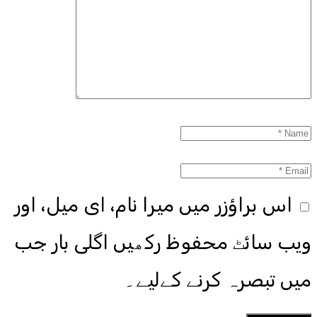
اس براؤزر میں میرا نام، ای میل، اور
ویب سائٹ محفوظ رکھیں اگلی بار جب
میں تبصرہ کرنے کےلیے۔