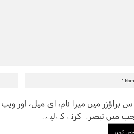
س براؤزر میں میرا نام، ای میل، اور ویب
ب میں تبصرہ کرنے کےلیے۔