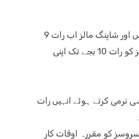
اجلاس میں طے پایا کہ اسلام آباد میں دکانیں اور شاپنگ مالز اب رات 9
بجے تک کھلے رہ سکیں گے جبکہ شادی ہالز کو رات 10 بجے تک اپنی
 نرمی کرتے ہوئے انہیں رات
روسز کو مقررہ اوقات کار