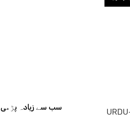
سب سے زیادہ پڑھی ج