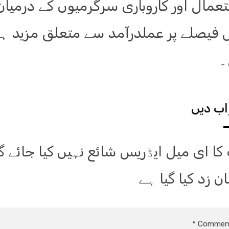
عمال اور کاروباری سرگرمیوں کے درمیان ت
فیصلے پر عملدرآمد سے متعلق مزید ہد
۔
ب دیں
کا ای میل ایڈریس شائع نہیں کیا جائے گ
ن زد کیا گیا ہے