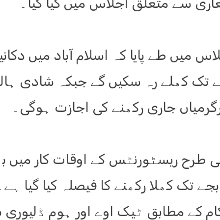
ری سے متعلق اجلاس میں کیا گیا۔
رمیاں جاری رکھنے کی اجازت ہوگی۔
 طرح ریسٹورنٹس کے اوقات کار میں بھی
م کے مطابق ٹیک اوے اور ہوم ڈلیوری س