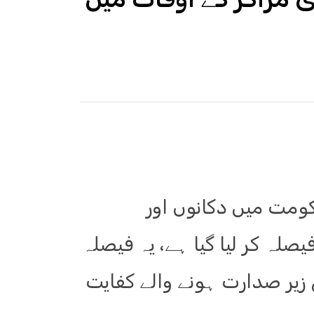
حکومت میں دکانوں اور
یصلہ کر لیا گیا ہے، یہ فیصلہ
 زیر صدارت ہونے والے کفایت