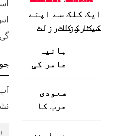
پاکستان
تازہ ترین
است
ایک کلک سے اپنے
اس 
میٹرک کا رزلٹ
گی
معلوم کریں
ہانیہ
عامر کی
جوا
بہن ایشا
آپ 
عامر کی
سعودی
بولڈ
عرب کا
نشا
تصاویر
ورک ویزا
وائرل ہو
کیسے
یہ نہیں