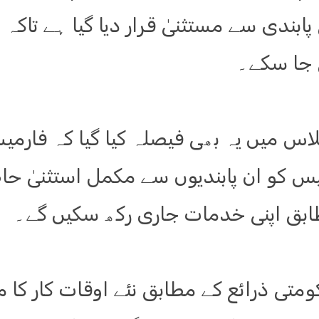
پابندی سے مستثنیٰ قرار دیا گیا ہے تا
 جا سکے۔
اس میں یہ بھی فیصلہ کیا گیا کہ فارمیس
س کو ان پابندیوں سے مکمل استثنیٰ حا
بق اپنی خدمات جاری رکھ سکیں گے۔
متی ذرائع کے مطابق نئے اوقات کار کا م