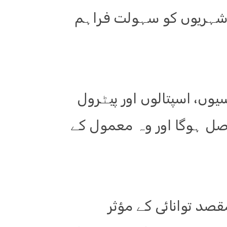
کہ شہریوں کو سہولت فراہم
یوں، اسپتالوں اور پیٹرول
صل ہوگا اور وہ معمول کے
قصد توانائی کے مؤثر