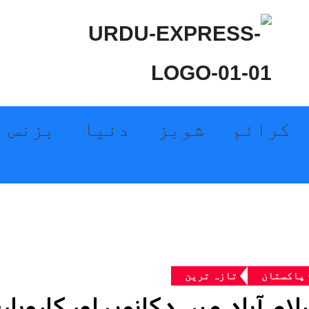
کرائم
شوبز
دنیا
بزنس
پاکستان
تازہ ترین
لام آباد میں دکانوں اور کاروبا