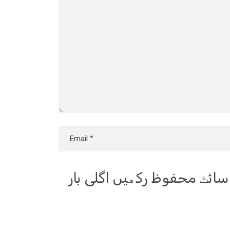
 سائٹ محفوظ رکھیں اگلی بار