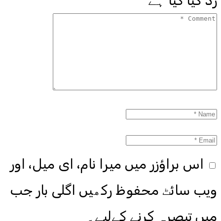
زد کیا گیا ہے
اس براؤزر میں میرا نام، ای میل، اور
ویب سائٹ محفوظ رکھیں اگلی بار جب
میں تبصرہ کرنے کےلیے۔