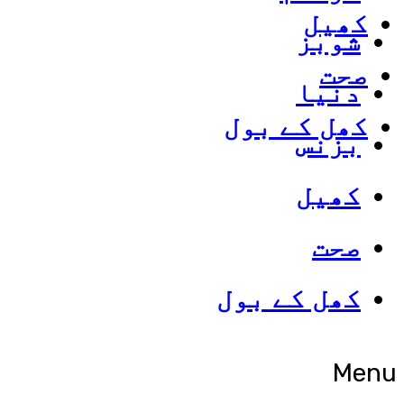
کھیل
شوبز
صحت
دنیا
کھل کے بول
بزنس
کھیل
صحت
کھل کے بول
Menu