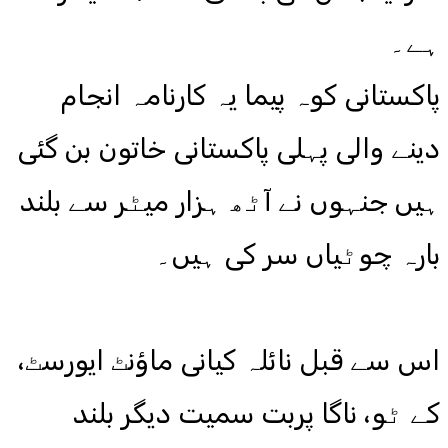
ہے۔
پاکستانی کوہ پیما یہ کارنامہ انجام
دینے والی پہلی پاکستانی خاتون بن گئی
ہیں جنہوں نے آٹھ ہزار میٹر سے بلند
بارہ چوٹیاں سر کی ہیں۔
اس سے قبل نائلہ کیانی ماؤنٹ ایورسٹ،
کے ٹو، ناگا پربت سمیت دیگر بلند