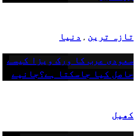
تازہ ترین
دنیا
,
سعودی عرب کا ورک ویزا کیسے
حاصل کیا جاسکتا ہے؟جانیے
کھیل