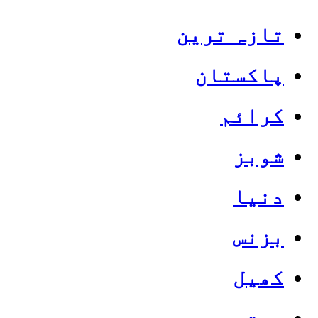
تازہ ترین
پاکستان
کرائم
شوبز
دنیا
بزنس
کھیل
صحت