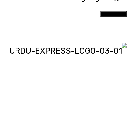
اردو ایکسپریس پر آپ پڑھیں اور
دیکھیں گے دنیا بھر کی خبریں، مختصر
پیرائے میں، یعنی سو لفظوں میں پوری
خبر اور ساٹھ سیکنڈز میں پورا پیکج،
‘کھل کے بول’ میں آپ بھی اپنی خبر یا