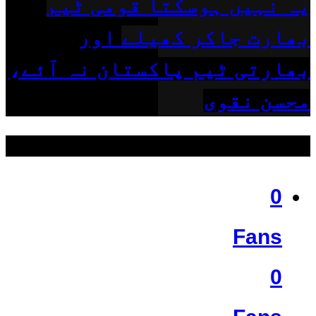
یہ نہیں ہوسکتا قومی ٹیم
بھارت جاکر کھیلے اور
بھارتی ٹیم پاکستان نہ آئے،
محسن نقوی
ہمیں فالو کریں
0
Fans
0