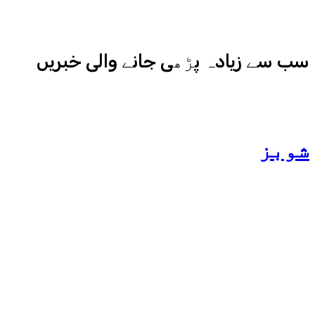
کامیابی سے چلا رہا ہے
سب سے زیادہ پڑھی جانے والی خبریں
شوبز
ہانیہ عامر کی بہن ایشا
عامر کی بولڈ تصاویر وائرل
ہو گئیں