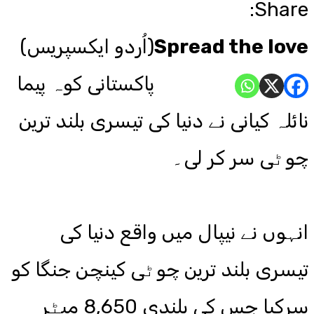
Share:
Spread the love
(اُردو ایکسپریس)
پاکستانی کوہ پیما
نائلہ کیانی نے دنیا کی تیسری بلند ترین
چوٹی سر کر لی۔
انہوں نے نیپال میں واقع دنیا کی
تیسری بلند ترین چوٹی کینچن جنگا کو
سرکیا جس کی بلندی 8,650 میٹر