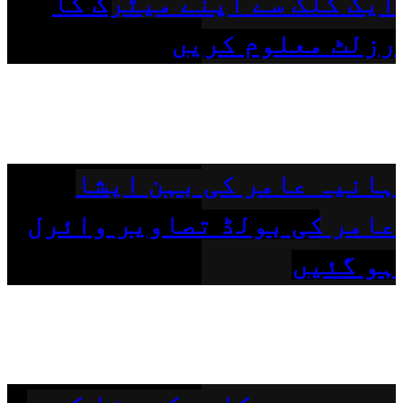
ایک کلک سے اپنے میٹرک کا
رزلٹ معلوم کریں
ہانیہ عامر کی بہن ایشا
عامر کی بولڈ تصاویر وائرل
ہو گئیں