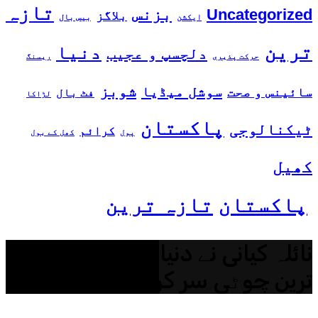
تازہ
بزنس
Uncategorized
بلاگز
ایکشن
بیس بال
ترین
دنیا
دلچسپ و عجیب
حرکت پذیری
ریسنگ
شوبز
سوشل میڈیا
سائینس و صحت
فٹ بال
لڑاکا
پاکستان
ٹیکنالوجی
کرائم
پول
کھل کے بول
کھیل
پاکستان
تازہ ترین
نائلہ کیانی نے دنیا کی تیسری بلند
ترین چوٹی سر کر لی