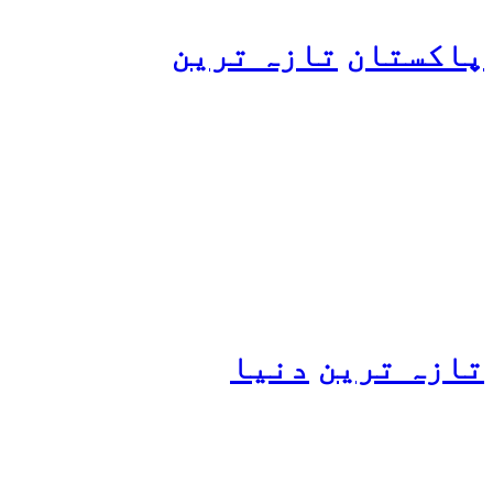
پاکستان
تازہ ترین
پیٹرول کی قیمتوں میں اضافے
کی وجہ کیا ہے؟ وزیرِ
پیٹرولیم نے پردہ اٹھا دیا
تازہ ترین
دنیا
مسافروں سے بھری فیری کو
حادثہ، 41 افراد ہلاک، 61