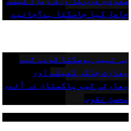
سعودی عرب کا ورک ویزا کیسے
حاصل کیا جاسکتا ہے؟جانیے
یہ نہیں ہوسکتا قومی ٹیم
بھارت جاکر کھیلے اور
بھارتی ٹیم پاکستان نہ آئے،
محسن نقوی
مقبول ٹیگز