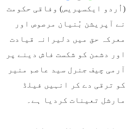
(اُردو ایکسپریس) وفاقی حکومت
نے آپریشن بُنیان مرصوص اور
معرکہ حق میں دلیرانہ قیادت
اور دشمن کو شکست فاش دینے پر
آرمی چیف جنرل سید عاصم منیر
کو ترقی دے کر انہیں فیلڈ
مارشل تعینات کردیا ہے۔