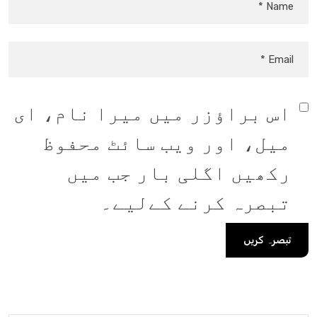
اس براؤزر میں میرا نام، ای
میل، اور ویب سائٹ محفوظ
رکھیں اگلی بار جب میں
تبصرہ کرنے کےلیے۔