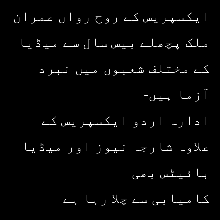
ایکسپریس کے روح رواں عمران
ملک پچھلے بیس سال سے میڈیا
کے مختلف شعبوں میں نبرد
آزما ہیں-
ادارہ اردو ایکسپریس کے
علاوہ شارجہ نیوز اور میڈیا
بائیٹس بھی
کامیابی سے چلا رہا ہے