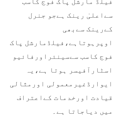
فیلڈ مارشل پاک فوج کاسب
سےاعلیٰ رینک ہےجو جنرل
کےرینک سےبھی
اوپرہوتاہے،فیلڈمارشل پاک
فوج کاسب سےسینئراورفائیو
اسٹارآفیسر ہوتا ہے،یہ
ایوارڈغیرمعمولی اورمثالی
قیادت اورخدمات کےاعتراف
میں دیاجاتا ہے۔