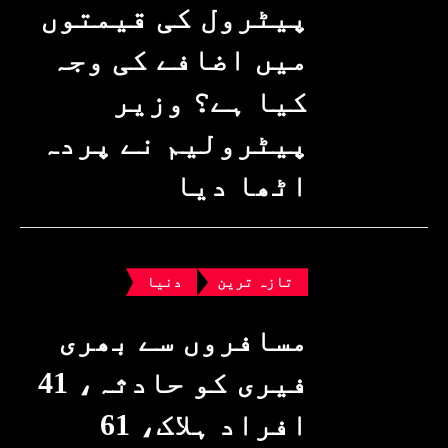
پیٹرول کی قیمتوں
میں اضافے کی وجہ
کیا ہے؟ وزیرِ
پیٹرولیم نے پردہ
اٹھا دیا
تازہ ترین
دنیا
مسافروں سے بھری
فیری کو حادثہ، 41
افراد ہلاک، 61