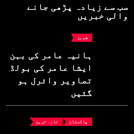
سب سے زیادہ پڑھی جانے
والی خبریں
شوبز
ہانیہ عامر کی بہن
ایشا عامر کی بولڈ
تصاویر وائرل ہو
گئیں
پاکستان
تازہ ترین