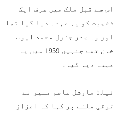
اس سے قبل ملک میں صرف ایک
شخصیت کو یہ عہدہ دیا گیا تھا
اور وہ صدر جنرل محمد ایوب
خان تھے جنہیں 1959 میں یہ
عہدہ دیا گیا۔
فیلڈ مارشل عاصم منیر نے
ترقی ملنے پر کہا کہ اعزاز