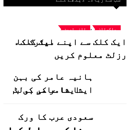
,
پاکستان
تازہ ترین
ایک کلک سے اپنے میٹرک کا
رزلٹ معلوم کریں
ہانیہ عامر کی بہن
ایشا عامر کی بولڈ
تصاویر وائرل ہو
گئیں
سعودی عرب کا ورک
ویزا کیسے حاصل کیا