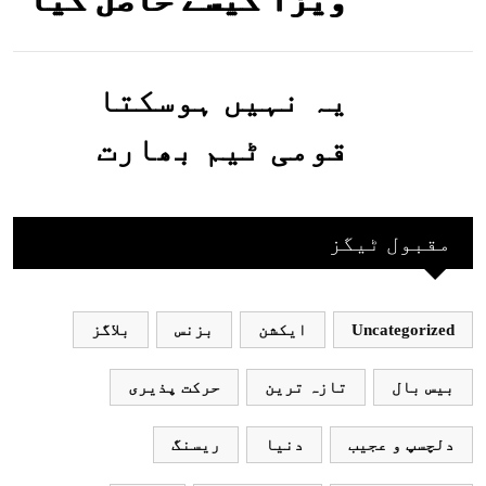
جاسکتا ہے؟جانیے
یہ نہیں ہوسکتا
قومی ٹیم بھارت
جاکر کھیلے اور
بھارتی ٹیم پاکستان
مقبول ٹیگز
نہ آئے، محسن نقوی
Uncategorized
ایکشن
بزنس
بلاگز
بیس بال
تازہ ترین
حرکت پذیری
دلچسپ و عجیب
دنیا
ریسنگ