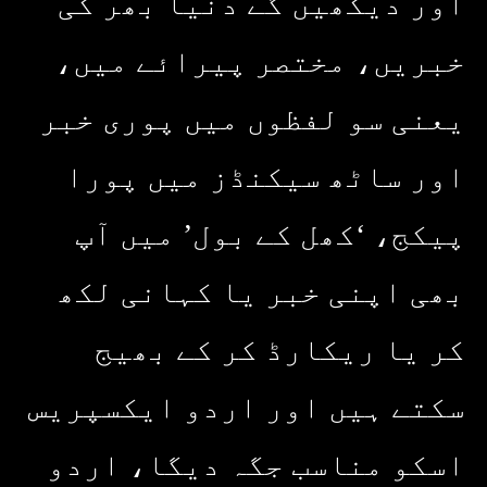
اور دیکھیں گے دنیا بھر کی
خبریں، مختصر پیرائے میں،
یعنی سو لفظوں میں پوری خبر
اور ساٹھ سیکنڈز میں پورا
پیکج، ‘کھل کے بول’ میں آپ
بھی اپنی خبر یا کہانی لکھ
کر یا ریکارڈ کر کے بھیج
سکتے ہیں اور اردو ایکسپریس
اسکو مناسب جگہ دیگا، اردو