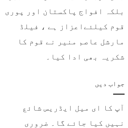
بلکہ افواج پاکستان اور پوری
قوم کیلئےاعزاز ہے ، فیلڈ
مارشل عاصم منیر نے قوم کا
شکریہ بھی ادا کیا۔
جواب دیں
آپ کا ای میل ایڈریس شائع
نہیں کیا جائے گا۔
ضروری