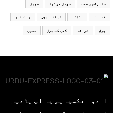
سائینس و صحت
سوشل میڈیا
شوبز
فٹ بال
لڑاکا
ٹیکنالوجی
پاکستان
پول
کرائم
کھل کے بول
کھیل
اردو ایکسپریس پر آپ پڑھیں