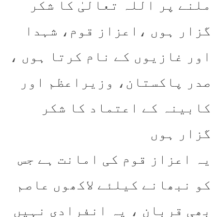
ملنے پر اللہ تعالیٰ کا شکر
گزار ہوں ،اعزاز قوم، شہدا
اور غازیوں کے نام کرتا ہوں ،
صدر پاکستان، وزیراعظم اور
کابینہ کے اعتماد کا شکر
گزار ہوں
یہ اعزاز قوم کی امانت ہے جس
کو نبھانے کیلئے لاکھوں عاصم
بھی قربان ، یہ انفرادی نہیں