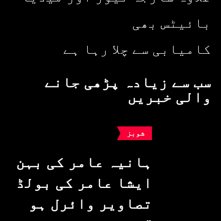
بائیٹس بھی
کامیابی سے چلا رہا ہے
سب سے زیادہ پڑھی جانے
والی خبریں
شوبز
ہانیہ عامر کی بہن
ایشا عامر کی بولڈ
تصاویر وائرل ہو