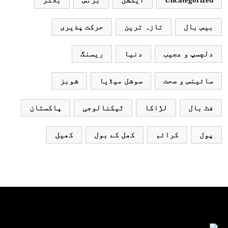
Uncategorized
ایکشن
بزنس
بلاگز
بیس بال
تازہ ترین
حرکت پذیری
دلچسپ و عجیب
دنیا
ریسنگ
سائینس و صحت
سوشل میڈیا
شوبز
فٹ بال
لڑاکا
ٹیکنالوجی
پاکستان
پول
کرائم
کھل کے بول
کھیل