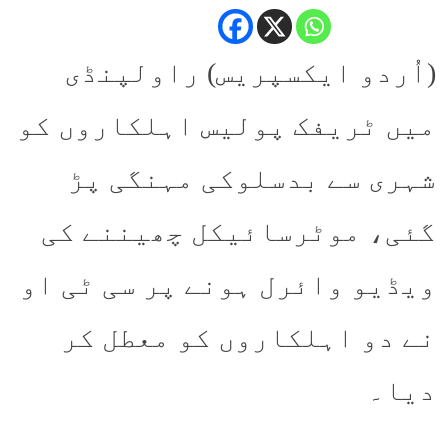
(اُردو ایکسپریس) راولپنڈی
میں ٹریفک پولیس اہلکاروں کو
شہری سے بدسلوکی مہنگی پڑ
گئی، موٹرسائیکل چھیننے کی
ویڈیو وائرل ہونے پر سی ٹی او
نے دو اہلکاروں کو معطل کر
دیا۔