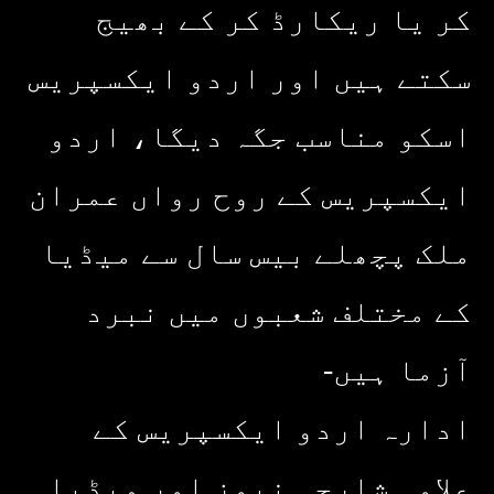
کر یا ریکارڈ کر کے بھیج
سکتے ہیں اور اردو ایکسپریس
اسکو مناسب جگہ دیگا، اردو
ایکسپریس کے روح رواں عمران
ملک پچھلے بیس سال سے میڈیا
کے مختلف شعبوں میں نبرد
آزما ہیں-
ادارہ اردو ایکسپریس کے
علاوہ شارجہ نیوز اور میڈیا