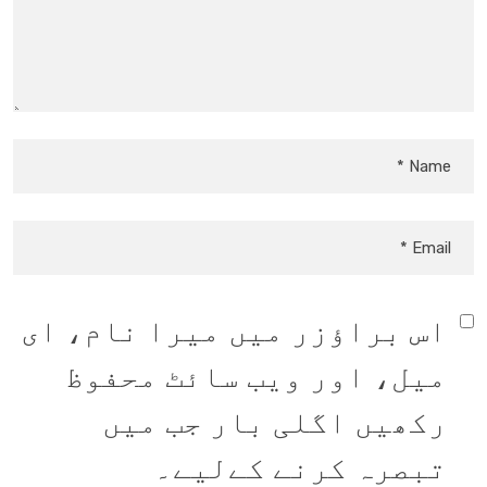
اس براؤزر میں میرا نام، ای
میل، اور ویب سائٹ محفوظ
رکھیں اگلی بار جب میں
تبصرہ کرنے کےلیے۔