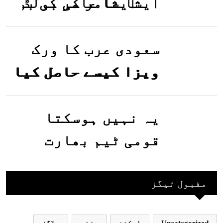
ایشا عامر کی بولڈ
تصاویر وائرل ہو
گئیں
سعودی عرب کا ورک
ویزا کیسے حاصل کیا
جاسکتا ہے؟جانیے
یہ نہیں ہوسکتا
قومی ٹیم بھارت
جاکر کھیلے اور
بھارتی ٹیم پاکستان
مقبول ٹیگز
نہ آئے، محسن نقوی