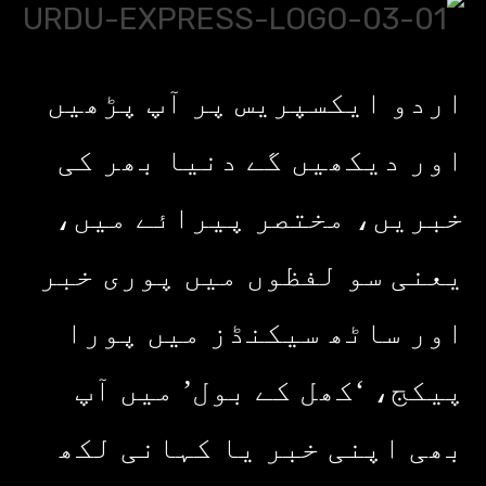
اردو ایکسپریس پر آپ پڑھیں
اور دیکھیں گے دنیا بھر کی
خبریں، مختصر پیرائے میں،
یعنی سو لفظوں میں پوری خبر
اور ساٹھ سیکنڈز میں پورا
پیکج، ‘کھل کے بول’ میں آپ
بھی اپنی خبر یا کہانی لکھ