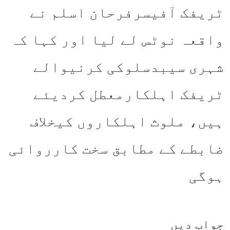
ٹریفک آفیسرفرحان اسلم نے
واقعہ نوٹس لے لیا اور کہا کہ
شہری سیبدسلوکی کرنیوالے
ٹریفک اہلکارمعطل کردیئے
ہیں، ملوث اہلکاروں کیخلاف
ضابطے کے مطابق سخت کارروائی
ہوگی
جواب دیں