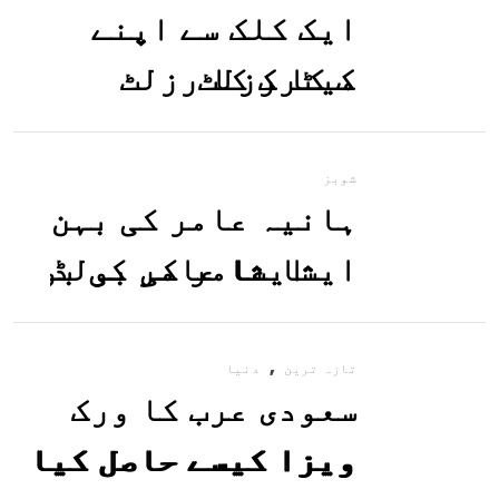
ایک کلک سے اپنے
میٹرک کا رزلٹ
معلوم کریں
شوبز
ہانیہ عامر کی بہن
ایشا عامر کی بولڈ
تصاویر وائرل ہو
,
گئیں
تازہ ترین
دنیا
سعودی عرب کا ورک
ویزا کیسے حاصل کیا