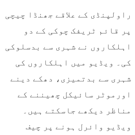
راولپنڈی کے علاقے جھنڈا چیچی
پر قائم ٹریفک چوکی کے دو
اہلکاروں نے شہری سے بدسلوکی
کی۔ ویڈیو میں اہلکاروں کی
شہری سے بدتمیزی، دھکے دینے
اورموٹر سائیکل چھیننے کے
مناظر دیکھے جاسکتے ہیں۔
ویڈیو وائرل ہونے پر چیف