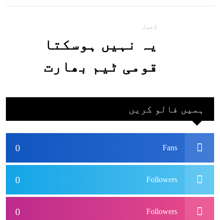
جاسکتا ہے؟جانیے
کھیل
یہ نہیں ہوسکتا
قومی ٹیم بھارت
جاکر کھیلے اور
بھارتی ٹیم پاکستان
ہمیں فالو کریں
نہ آئے، محسن نقوی
0
Fans
0
Followers
0
Followers