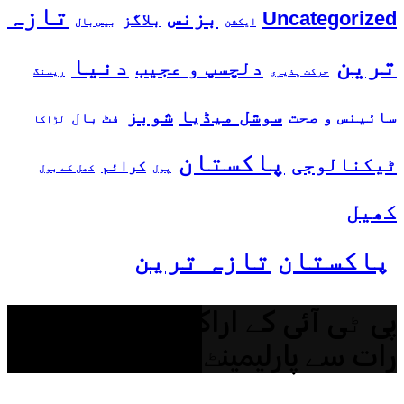
تازہ
بزنس
Uncategorized
بلاگز
ایکشن
بیس بال
ترین
دنیا
دلچسپ و عجیب
حرکت پذیری
ریسنگ
شوبز
سوشل میڈیا
سائینس و صحت
فٹ بال
لڑاکا
پاکستان
ٹیکنالوجی
کرائم
پول
کھل کے بول
کھیل
پاکستان
تازہ ترین
پی ٹی آئی کے اراکینِ اسمبلی کا
رات سے پارلیمینٹ میں دھرنا جاری