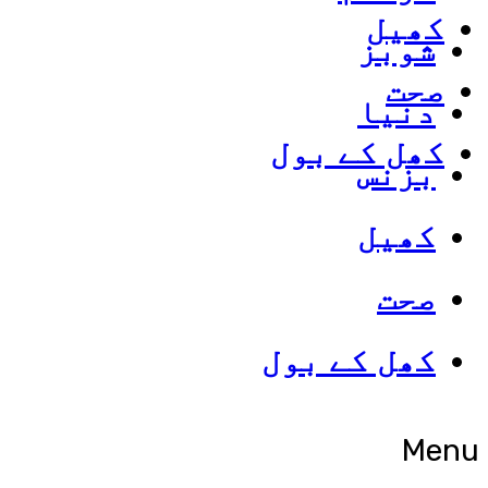
کھیل
شوبز
صحت
دنیا
کھل کے بول
بزنس
کھیل
صحت
کھل کے بول
Menu