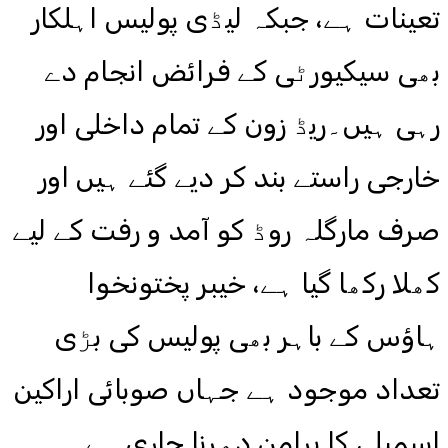
تعینات ہے، جبکہ لیڈی پولیس اہلکار
بھی سیکیورٹی کے فرائض انجام دے
رہی ہیں۔ریڈ زون کے تمام داخلی اور
خارجی راستے بند کر دیے گئے ہیں اور
صرف مارگلہ روڈ کو آمد و رفت کے لیے
کھلا رکھا گیا ہے، خیبر پختونخوا
ہاؤس کے باہر بھی پولیس کی بڑی
تعداد موجود ہے جہاں صوبائی اراکین
اسمبلی کا پرامن دھرنا جاری ہے۔