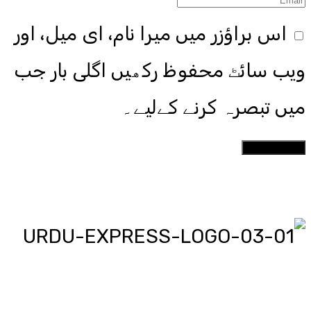
اس براؤزر میں میرا نام، ای میل، اور
ویب سائٹ محفوظ رکھیں اگلی بار جب
میں تبصرہ کرنے کےلیے۔
اردو ایکسپریس پر آپ پڑھیں اور
دیکھیں گے دنیا بھر کی خبریں، مختصر