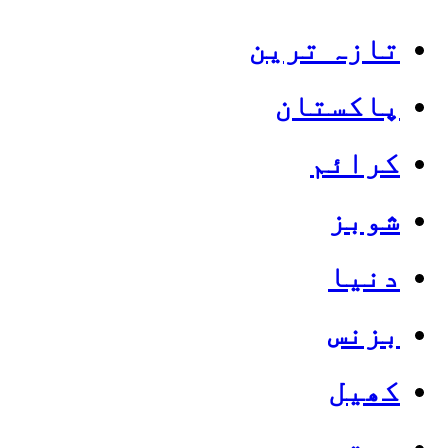
تازہ ترین
پاکستان
کرائم
شوبز
دنیا
بزنس
کھیل
صحت