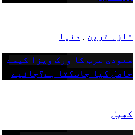
تازہ ترین
دنیا
,
سعودی عرب کا ورک ویزا کیسے
حاصل کیا جاسکتا ہے؟جانیے
کھیل