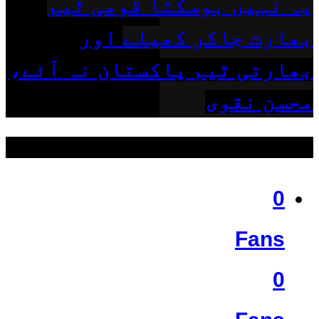
یہ نہیں ہوسکتا قومی ٹیم
بھارت جاکر کھیلے اور
بھارتی ٹیم پاکستان نہ آئے،
محسن نقوی
ہمیں فالو کریں
0
Fans
0