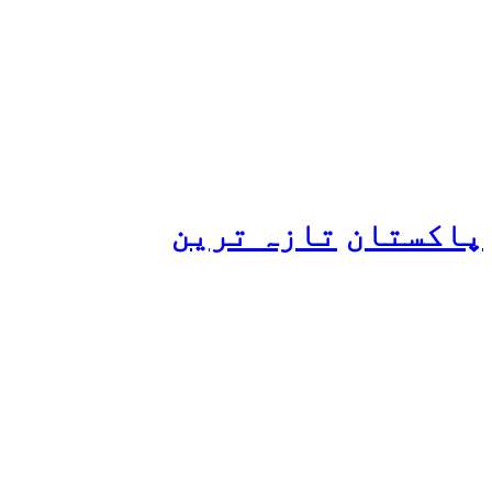
ہانیہ عامر کی بہن ایشا
عامر کی بولڈ تصاویر وائرل
ہو گئیں
پاکستان
تازہ ترین
پیٹرول کی قیمتوں میں اضافے
کی وجہ کیا ہے؟ وزیرِ
پیٹرولیم نے پردہ اٹھا دیا