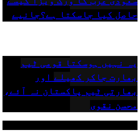
سعودی عرب کا ورک ویزا کیسے
حاصل کیا جاسکتا ہے؟جانیے
یہ نہیں ہوسکتا قومی ٹیم
بھارت جاکر کھیلے اور
بھارتی ٹیم پاکستان نہ آئے،
محسن نقوی
مقبول ٹیگز