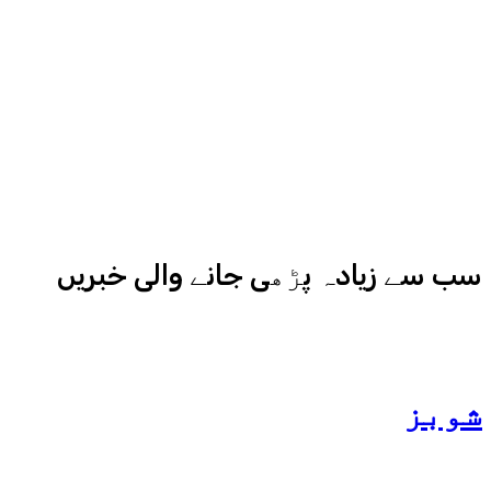
آزما ہیں-
ادارہ اردو ایکسپریس کے علاوہ شارجہ
نیوز اور میڈیا بائیٹس بھی
کامیابی سے چلا رہا ہے
سب سے زیادہ پڑھی جانے والی خبریں
شوبز