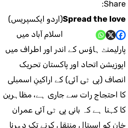
Share:
Spread the love
(اردو ایکسپریس)
اسلام آباد میں
پارلیمنٹ ہاؤس کے اندر اور اطراف میں
اپوزیشن اتحاد اور پاکستان تحریک
انصاف (پی ٹی آئی) کے اراکینِ اسمبلی
کا احتجاج رات سے جاری ہے، مظاہرین
کا کہنا ہے کہ بانی پی ٹی آئی عمران
خان کو اسپتال منتقل کرنے تک دھرنا