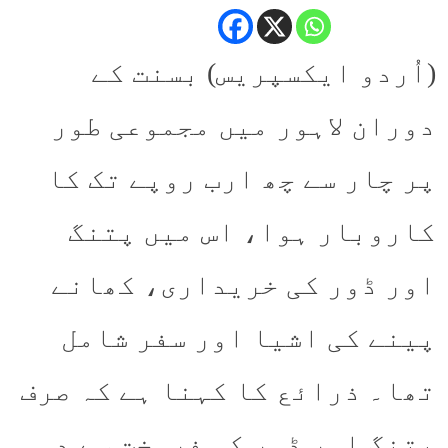
(اُردو ایکسپریس) بسنت کے
دوران لاہور میں مجموعی طور
پر چار سے چھ ارب روپے تک کا
کاروبار ہوا، اس میں پتنگ
اور ڈور کی خریداری، کھانے
پینے کی اشیا اور سفر شامل
تھا۔ ذرائع کا کہنا ہے کہ صرف
پتنگ اور ڈور کی فروخت سے دو