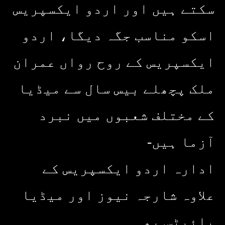
سکتے ہیں اور اردو ایکسپریس
اسکو مناسب جگہ دیگا، اردو
ایکسپریس کے روح رواں عمران
ملک پچھلے بیس سال سے میڈیا
کے مختلف شعبوں میں نبرد
آزما ہیں-
ادارہ اردو ایکسپریس کے
علاوہ شارجہ نیوز اور میڈیا
بائیٹس بھی