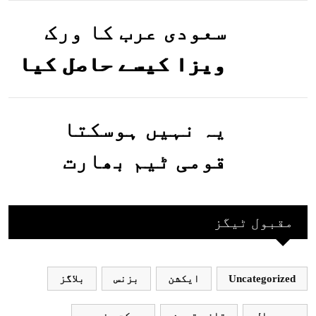
گئیں
سعودی عرب کا ورک
ویزا کیسے حاصل کیا
جاسکتا ہے؟جانیے
یہ نہیں ہوسکتا
قومی ٹیم بھارت
جاکر کھیلے اور
بھارتی ٹیم پاکستان
مقبول ٹیگز
نہ آئے، محسن نقوی
Uncategorized
ایکشن
بزنس
بلاگز