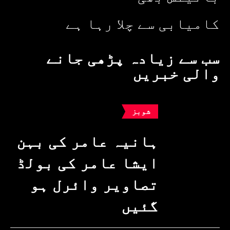
کامیابی سے چلا رہا ہے
سب سے زیادہ پڑھی جانے
والی خبریں
شوبز
ہانیہ عامر کی بہن
ایشا عامر کی بولڈ
تصاویر وائرل ہو
گئیں