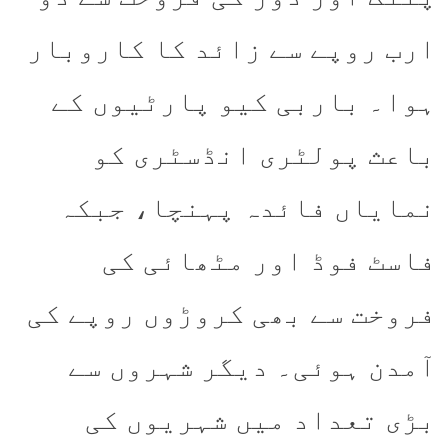
ارب روپے سے زائد کا کاروبار
ہوا۔ باربی کیو پارٹیوں کے
باعث پولٹری انڈسٹری کو
نمایاں فائدہ پہنچا، جبکہ
فاسٹ فوڈ اور مٹھائی کی
فروخت سے بھی کروڑوں روپے کی
آمدن ہوئی۔ دیگر شہروں سے
بڑی تعداد میں شہریوں کی