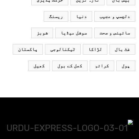
بیس بال
تازہ ترین
حرکت پذیری
دلچسپ و عجیب
دنیا
ریسنگ
سائینس و صحت
سوشل میڈیا
شوبز
فٹ بال
لڑاکا
ٹیکنالوجی
پاکستان
پول
کرائم
کھل کے بول
کھیل