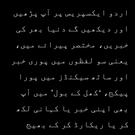
اردو ایکسپریس پر آپ پڑھیں
اور دیکھیں گے دنیا بھر کی
خبریں، مختصر پیرائے میں،
یعنی سو لفظوں میں پوری خبر
اور ساٹھ سیکنڈز میں پورا
پیکج، ‘کھل کے بول’ میں آپ
بھی اپنی خبر یا کہانی لکھ
کر یا ریکارڈ کر کے بھیج