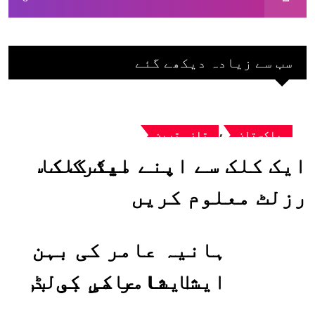
سب سے زیادہ دیکھے گئے
,
پاکستان
تازہ ترین
ایک کلک سے اپنے میٹرک کا
رزلٹ معلوم کریں
ہانیہ عامر کی بہن
ایشا عامر کی بولڈ
تصاویر وائرل ہو