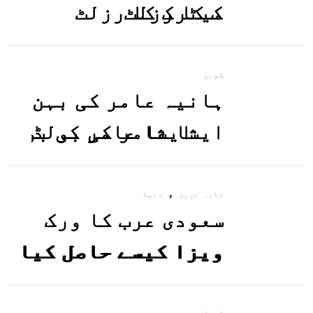
میٹرک کا رزلٹ
معلوم کریں
شوبز
ہانیہ عامر کی بہن
ایشا عامر کی بولڈ
تصاویر وائرل ہو
,
گئیں
تازہ ترین
دنیا
سعودی عرب کا ورک
ویزا کیسے حاصل کیا
جاسکتا ہے؟جانیے