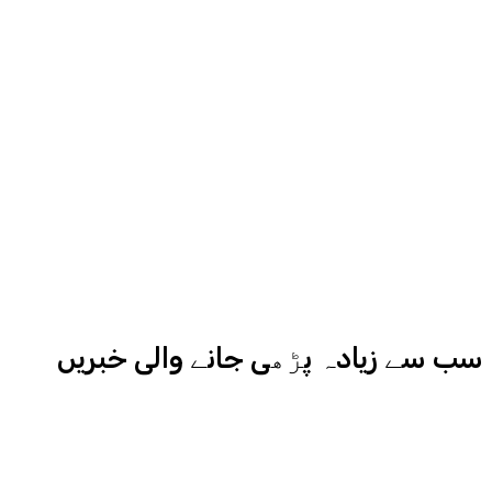
سے میڈیا کے مختلف شعبوں میں نبرد
آزما ہیں-
ادارہ اردو ایکسپریس کے علاوہ شارجہ
نیوز اور میڈیا بائیٹس بھی
کامیابی سے چلا رہا ہے
سب سے زیادہ پڑھی جانے والی خبریں