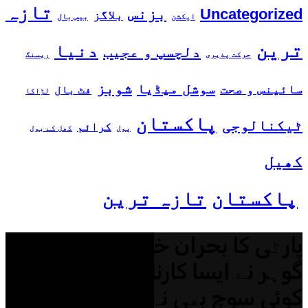
تازہ
بزنس
Uncategorized
بلاگز
ایکشن
بیس بال
ترین
دنیا
دلچسپ و عجیب
حرکت پذیری
ریسنگ
شوبز
سوشل میڈیا
سائینس و صحت
فٹ بال
لڑاکا
پاکستان
ٹیکنالوجی
کرائم
پول
کھل کے بول
کھیل
پاکستان
تازہ ترین
پارٹی کا بحران ختم؟ بیرسٹر
گوہر نے ایسا کارنامہ کر دکھایا جو
کوئی سوچ بھی نہ سکا!”