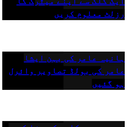
ایک کلک سے اپنے میٹرک کا
رزلٹ معلوم کریں
ہانیہ عامر کی بہن ایشا
عامر کی بولڈ تصاویر وائرل
ہو گئیں