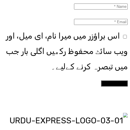
اس براؤزر میں میرا نام، ای میل، اور
ویب سائٹ محفوظ رکھیں اگلی بار جب
میں تبصرہ کرنے کےلیے۔