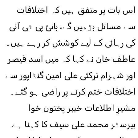
اس بات پر متفق ہیں کہ اختلافات
سے مسائل بڑھیں گے، بانئ پی ٹی آئی
کی رہائی کے لیے کوشش کر رہے ہیں۔
عاطف خان نے کہا کہ میں اسد قیصر
اور شہرام ترکئی علی امین گنڈاپور سے
اختلافات ختم کرنے پر راضی ہو گئے۔
مشیرِ اطلاعات خیبر پختون خوا
بیرسٹر محمد علی سیف کا کہنا ہے