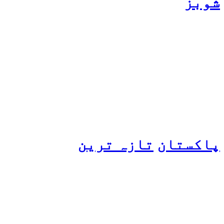
شوبز
ہانیہ عامر کی بہن ایشا
عامر کی بولڈ تصاویر وائرل
ہو گئیں
پاکستان
تازہ ترین
پیٹرول کی قیمتوں میں اضافے
کی وجہ کیا ہے؟ وزیرِ
پیٹرولیم نے پردہ اٹھا دیا