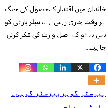
خاندان میں اقتدار کےحصول کی جنگ
ہر وقت جاری رہتی ہے، پیپلز پارٹی کو
بھی بھٹو کے اصل وارث کی فکر کرنی
چاہیے۔
بیرسٹر گوہر
بیرسٹر گوہی۔
پارٹی ۔ صلحہ