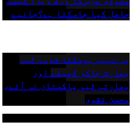
سعودی عرب کا ورک ویزا کیسے
حاصل کیا جاسکتا ہے؟جانیے
یہ نہیں ہوسکتا قومی ٹیم
بھارت جاکر کھیلے اور
بھارتی ٹیم پاکستان نہ آئے،
محسن نقوی
مقبول ٹیگز