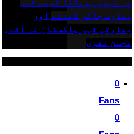
یہ نہیں ہوسکتا قومی ٹیم
بھارت جاکر کھیلے اور
بھارتی ٹیم پاکستان نہ آئے،
محسن نقوی
ہمیں فالو کریں
0
Fans
0