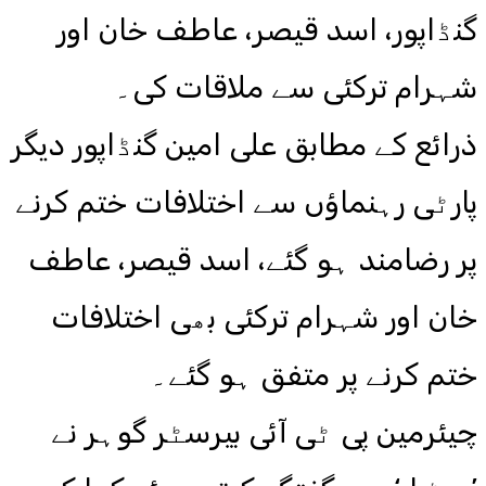
گنڈاپور، اسد قیصر، عاطف خان اور
شہرام ترکئی سے ملاقات کی۔
ذرائع کے مطابق علی امین گنڈاپور دیگر
پارٹی رہنماؤں سے اختلافات ختم کرنے
پر رضامند ہو گئے، اسد قیصر، عاطف
خان اور شہرام ترکئی بھی اختلافات
ختم کرنے پر متفق ہو گئے۔
چیئرمین پی ٹی آئی بیرسٹر گوہر نے