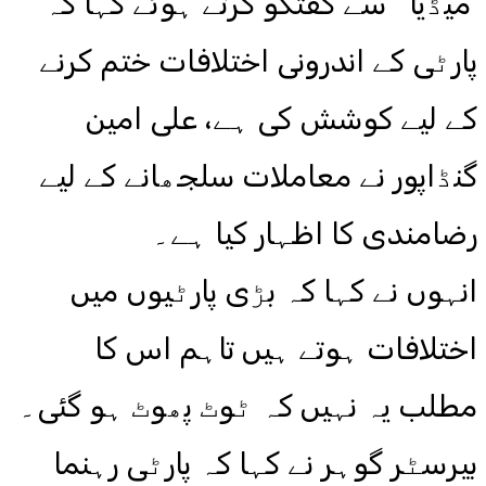
’میڈیا ‘ سے گفتگو کرتے ہوئے کہا کہ
پارٹی کے اندرونی اختلافات ختم کرنے
کے لیے کوشش کی ہے، علی امین
گنڈاپور نے معاملات سلجھانے کے لیے
رضامندی کا اظہار کیا ہے۔
انہوں نے کہا کہ بڑی پارٹیوں میں
اختلافات ہوتے ہیں تاہم اس کا
مطلب یہ نہیں کہ ٹوٹ پھوٹ ہو گئی۔
بیرسٹر گوہر نے کہا کہ پارٹی رہنما