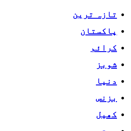
تازہ ترین
پاکستان
کرائم
شوبز
دنیا
بزنس
کھیل
صحت