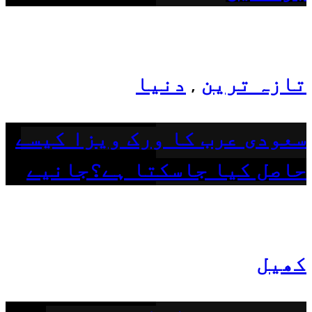
تازہ ترین
دنیا
,
سعودی عرب کا ورک ویزا کیسے
حاصل کیا جاسکتا ہے؟جانیے
کھیل