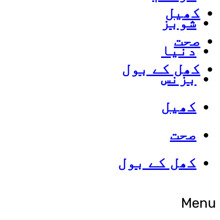
کھیل
شوبز
صحت
دنیا
کھل کے بول
بزنس
کھیل
صحت
کھل کے بول
Menu