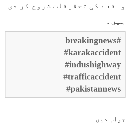
واقعے کی تحقیقات شروع کر دی
ہیں۔
#breakingnews
#karakaccident
#indushighway
#trafficaccident
#pakistannews
جواب دیں