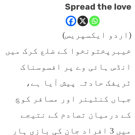
Spread the love
(اردو ایکسپریس)
خیبرپختونخوا کے ضلع کرک میں
انڈس ہائی وے پر افسوسناک
ٹریفک حادثہ پیش آیا ہے،
جہاں کنٹینر اور مسافر کوچ
کے درمیان تصادم کے نتیجے
میں 3 افراد جان کی بازی ہار