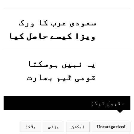
تصاویر وائرل ہو
گئیں
سعودی عرب کا ورک
ویزا کیسے حاصل کیا
جاسکتا ہے؟جانیے
یہ نہیں ہوسکتا
قومی ٹیم بھارت
جاکر کھیلے اور
بھارتی ٹیم پاکستان
مقبول ٹیگز
نہ آئے، محسن نقوی
Uncategorized
ایکشن
بزنس
بلاگز