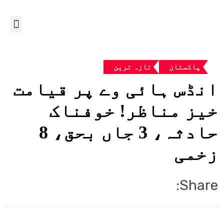
پاکستان
تازہ ترین
انڈس ہائی وے پر قیامت
خیز مناظر! خوفناک
حادثہ، 3 جاں بحق، 8
زخمی
Share: