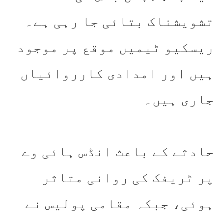
تشویشناک بتائی جا رہی ہے۔
ریسکیو ٹیمیں موقع پر موجود
ہیں اور امدادی کارروائیاں
جاری ہیں۔
حادثے کے باعث انڈس ہائی وے
پر ٹریفک کی روانی متاثر
ہوئی، جبکہ مقامی پولیس نے