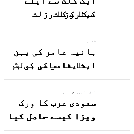
ایک کلک سے اپنے
میٹرک کا رزلٹ
معلوم کریں
شوبز
ہانیہ عامر کی بہن
ایشا عامر کی بولڈ
تصاویر وائرل ہو
,
گئیں
تازہ ترین
دنیا
سعودی عرب کا ورک
ویزا کیسے حاصل کیا
جاسکتا ہے؟جانیے