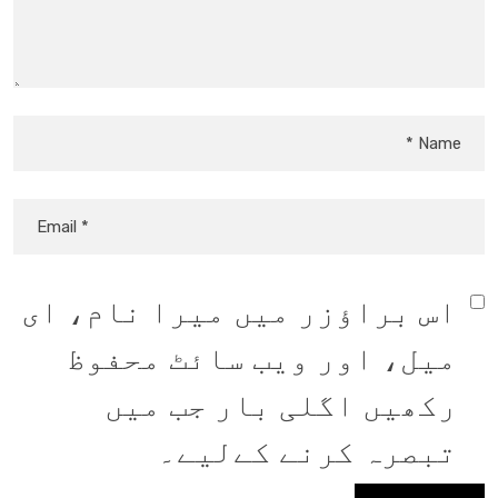
اس براؤزر میں میرا نام، ای
میل، اور ویب سائٹ محفوظ
رکھیں اگلی بار جب میں
تبصرہ کرنے کےلیے۔