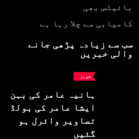
بائیٹس بھی
کامیابی سے چلا رہا ہے
سب سے زیادہ پڑھی جانے
والی خبریں
شوبز
ہانیہ عامر کی بہن
ایشا عامر کی بولڈ
تصاویر وائرل ہو
گئیں