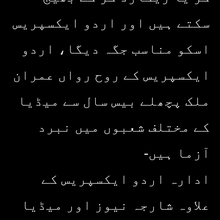
سکتے ہیں اور اردو ایکسپریس
اسکو مناسب جگہ دیگا، اردو
ایکسپریس کے روح رواں عمران
ملک پچھلے بیس سال سے میڈیا
کے مختلف شعبوں میں نبرد
آزما ہیں-
ادارہ اردو ایکسپریس کے
علاوہ شارجہ نیوز اور میڈیا