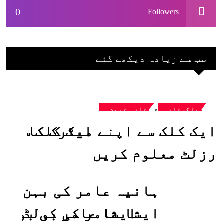
0
Followers
سب سے زیادہ دیکھے گئے
,
پاکستان
تازہ ترین
ایک کلک سے اپنے میٹرک کا
رزلٹ معلوم کریں
ہانیہ عامر کی بہن
ایشا عامر کی بولڈ