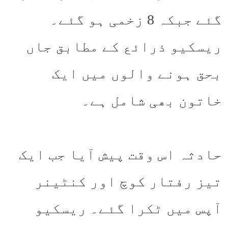
گئے جبکہ 8 زخمی ہو گئے۔
ریسکیو ذرائع کے مطابق جاں
بحق ہونے والوں میں ایک
خاتون بھی شامل ہے۔
حادثہ اس وقت پیش آیا جب ایک
تیز رفتار کوچ اور کنٹینر
آپس میں ٹکرا گئے۔ ریسکیو