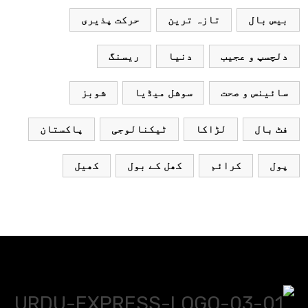
بیس بال
تازہ ترین
حرکت پذیری
دلچسپ و عجیب
دنیا
ریسنگ
سائینس و صحت
سوشل میڈیا
شوبز
فٹ بال
لڑاکا
ٹیکنالوجی
پاکستان
پول
کرائم
کھل کے بول
کھیل