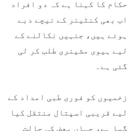
حکام کا کہنا ہے کہ دو افراد
اب بھی کنٹینر کے نیچے دبے
ہوئے ہیں، جنہیں نکالنے کے
لیے ہیوی مشینری طلب کر لی
گئی ہے۔
زخمیوں کو فوری طبی امداد کے
لیے قریبی اسپتال منتقل کیا
گیا ہے، جہاں بعض کی حالت