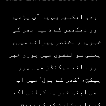
اردو ایکسپریس پر آپ پڑھیں
اور دیکھیں گے دنیا بھر کی
خبریں، مختصر پیرائے میں،
یعنی سو لفظوں میں پوری خبر
اور ساٹھ سیکنڈز میں پورا
پیکج، ‘کھل کے بول’ میں آپ
بھی اپنی خبر یا کہانی لکھ
کر یا ریکارڈ کر کے بھیج