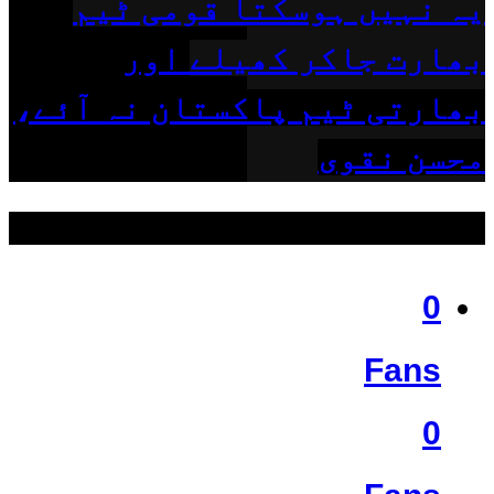
یہ نہیں ہوسکتا قومی ٹیم
بھارت جاکر کھیلے اور
بھارتی ٹیم پاکستان نہ آئے،
محسن نقوی
ہمیں فالو کریں
0
Fans
0