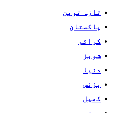
تازہ ترین
پاکستان
کرائم
شوبز
دنیا
بزنس
کھیل
صحت