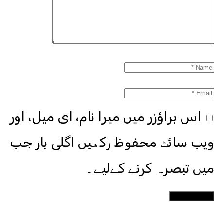
اس براؤزر میں میرا نام، ای میل، اور
ویب سائٹ محفوظ رکھیں اگلی بار جب
میں تبصرہ کرنے کےلیے۔