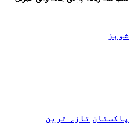
شوبز
ہانیہ عامر کی بہن ایشا
عامر کی بولڈ تصاویر وائرل
ہو گئیں
پاکستان
تازہ ترین