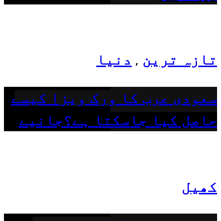
تازہ ترین
دنیا
,
سعودی عرب کا ورک ویزا کیسے
حاصل کیا جاسکتا ہے؟جانیے
کھیل