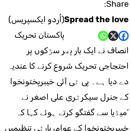
Share:
Spread the love
(اُردو ایکسپریس)
پاکستان تحریک
انصاف نے ایک بار پھر سڑکوں پر
احتجاجی تحریک شروع کرنے کا عندیہ
دے دیا ہے۔ پی ٹی آئی خیبرپختونخوا
کے جنرل سیکرٹری علی اصغر نے
’میڈیا سے گفتگو کرتے ہوئے کہا کہ
خیبرپختونخوا کے عوام، پارٹی تنظیمیں