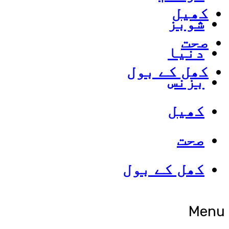
کھیل
شوبز
صحت
دنیا
کھل کے بول
بزنس
کھیل
صحت
کھل کے بول
Menu