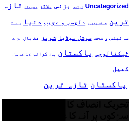
تازہ
بزنس
Uncategorized
بلاگز
ایکشن
بیس بال
ترین
دنیا
دلچسپ و عجیب
حرکت پذیری
ریسنگ
شوبز
سوشل میڈیا
سائینس و صحت
فٹ بال
لڑاکا
پاکستان
ٹیکنالوجی
کرائم
پول
کھل کے بول
کھیل
پاکستان
تازہ ترین
تحریک انصاف کا ایک بار پھر
سڑکوں پر آنے کا عندیہ،