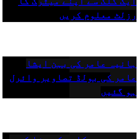
ایک کلک سے اپنے میٹرک کا
رزلٹ معلوم کریں
ہانیہ عامر کی بہن ایشا
عامر کی بولڈ تصاویر وائرل
ہو گئیں