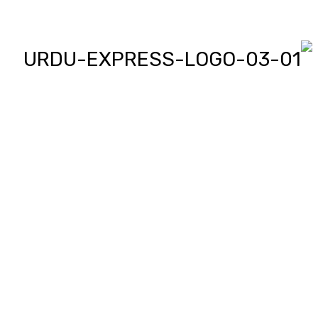
اردو ایکسپریس پر آپ پڑھیں اور
دیکھیں گے دنیا بھر کی خبریں، مختصر
پیرائے میں، یعنی سو لفظوں میں پوری
خبر اور ساٹھ سیکنڈز میں پورا پیکج،
‘کھل کے بول’ میں آپ بھی اپنی خبر یا
کہانی لکھ کر یا ریکارڈ کر کے بھیج