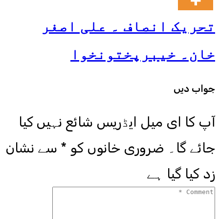
تحریک انصاف ۔ علی اصغر
خان۔ خیبرپختونخوا
جواب دیں
آپ کا ای میل ایڈریس شائع نہیں کیا
جائے گا۔
ضروری خانوں کو
*
سے نشان
زد کیا گیا ہے