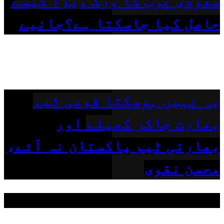
سعودی عرب کا ورک ویزا کیسے
حاصل کیا جاسکتا ہے؟جانیے
یہ نہیں ہوسکتا قومی ٹیم
بھارت جاکر کھیلے اور
بھارتی ٹیم پاکستان نہ آئے،
محسن نقوی
مقبول ٹیگز