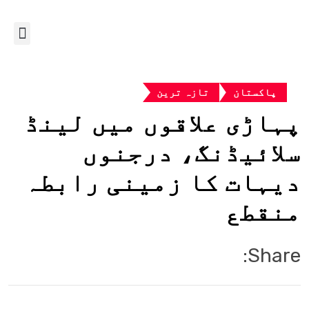
پاکستان
تازہ ترین
پہاڑی علاقوں میں لینڈ
سلائیڈنگ، درجنوں
دیہات کا زمینی رابطہ
منقطع
Share: