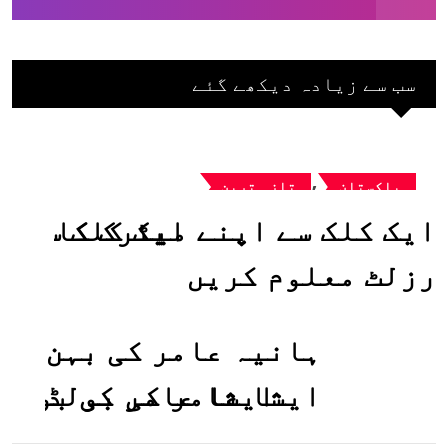
سب سے زیادہ دیکھے گئے
,
پاکستان
تازہ ترین
ایک کلک سے اپنے میٹرک کا
رزلٹ معلوم کریں
ہانیہ عامر کی بہن
ایشا عامر کی بولڈ
تصاویر وائرل ہو