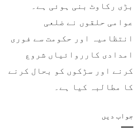
بڑی رکاوٹ بنی ہوئی ہے۔
عوامی حلقوں نے ضلعی
انتظامیہ اور حکومت سے فوری
امدادی کارروائیاں شروع
کرنے اور سڑکوں کو بحال کرنے
کا مطالبہ کیا ہے۔
جواب دیں