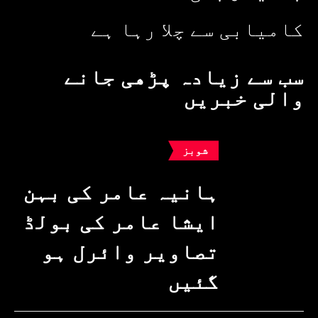
کامیابی سے چلا رہا ہے
سب سے زیادہ پڑھی جانے
والی خبریں
شوبز
ہانیہ عامر کی بہن
ایشا عامر کی بولڈ
تصاویر وائرل ہو
گئیں