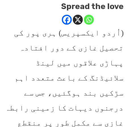
Spread the love
(اُردو ایکسپریس) ہری پور کی
تحصیل غازی کے دور افتادہ
پہاڑی علاقوں میں لینڈ
سلائیڈنگ کے باعث متعدد اہم
سڑکیں بند ہوگئیں، جس سے
درجنوں دیہات کا زمینی رابطہ
غازی سے مکمل طور پر منقطع