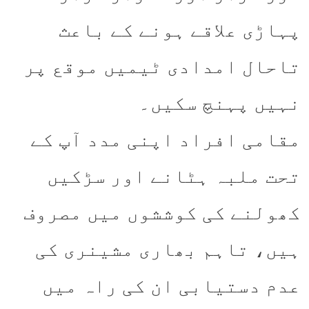
پہاڑی علاقے ہونے کے باعث
تاحال امدادی ٹیمیں موقع پر
نہیں پہنچ سکیں۔
مقامی افراد اپنی مدد آپ کے
تحت ملبہ ہٹانے اور سڑکیں
کھولنے کی کوششوں میں مصروف
ہیں، تاہم بھاری مشینری کی
عدم دستیابی ان کی راہ میں