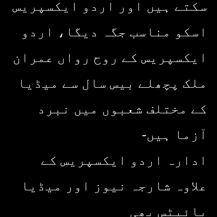
سکتے ہیں اور اردو ایکسپریس
اسکو مناسب جگہ دیگا، اردو
ایکسپریس کے روح رواں عمران
ملک پچھلے بیس سال سے میڈیا
کے مختلف شعبوں میں نبرد
آزما ہیں-
ادارہ اردو ایکسپریس کے
علاوہ شارجہ نیوز اور میڈیا
بائیٹس بھی