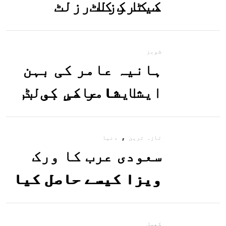
میٹرک کا رزلٹ
معلوم کریں
شوبز
ہانیہ عامر کی بہن
ایشا عامر کی بولڈ
تصاویر وائرل ہو
,
گئیں
تازہ ترین
دنیا
سعودی عرب کا ورک
ویزا کیسے حاصل کیا
جاسکتا ہے؟جانیے
کھیل