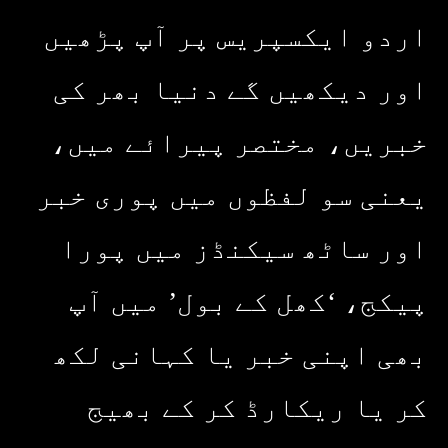
اردو ایکسپریس پر آپ پڑھیں
اور دیکھیں گے دنیا بھر کی
خبریں، مختصر پیرائے میں،
یعنی سو لفظوں میں پوری خبر
اور ساٹھ سیکنڈز میں پورا
پیکج، ‘کھل کے بول’ میں آپ
بھی اپنی خبر یا کہانی لکھ
کر یا ریکارڈ کر کے بھیج