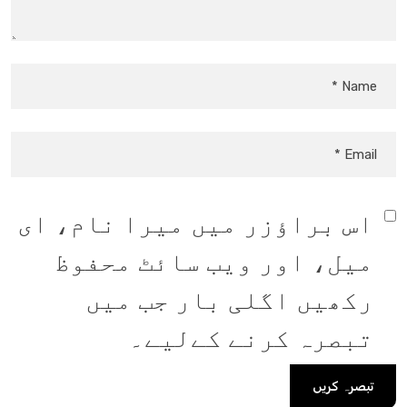
اس براؤزر میں میرا نام، ای
میل، اور ویب سائٹ محفوظ
رکھیں اگلی بار جب میں
تبصرہ کرنے کےلیے۔