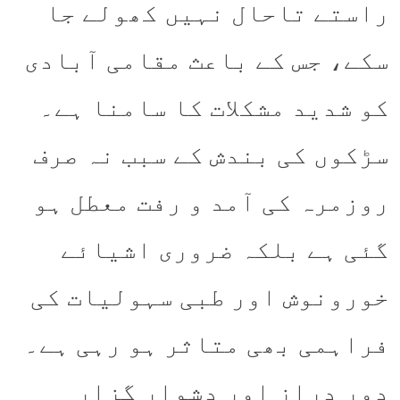
راستے تاحال نہیں کھولے جا
سکے، جس کے باعث مقامی آبادی
کو شدید مشکلات کا سامنا ہے۔
سڑکوں کی بندش کے سبب نہ صرف
روزمرہ کی آمد و رفت معطل ہو
گئی ہے بلکہ ضروری اشیائے
خورونوش اور طبی سہولیات کی
فراہمی بھی متاثر ہو رہی ہے۔
دور دراز اور دشوار گزار