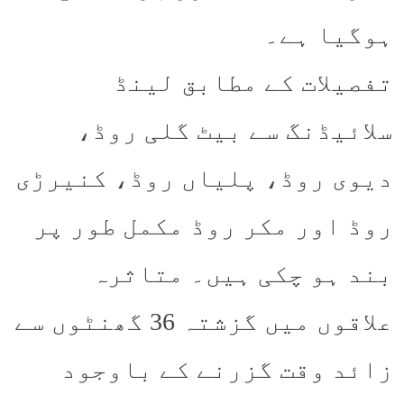
ہوگیا ہے۔
تفصیلات کے مطابق لینڈ
سلائیڈنگ سے بیٹ گلی روڈ،
دیوی روڈ، پلیاں روڈ، کنیرڑی
روڈ اور مکر روڈ مکمل طور پر
بند ہو چکی ہیں۔ متاثرہ
علاقوں میں گزشتہ 36 گھنٹوں سے
زائد وقت گزرنے کے باوجود