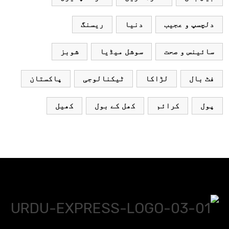
دلچسپ و عجیب
دنیا
ریسنگ
سائینس و صحت
سوشل میڈیا
شوبز
فٹ بال
لڑاکا
ٹیکنالوجی
پاکستان
پول
کرائم
کھل کے بول
کھیل