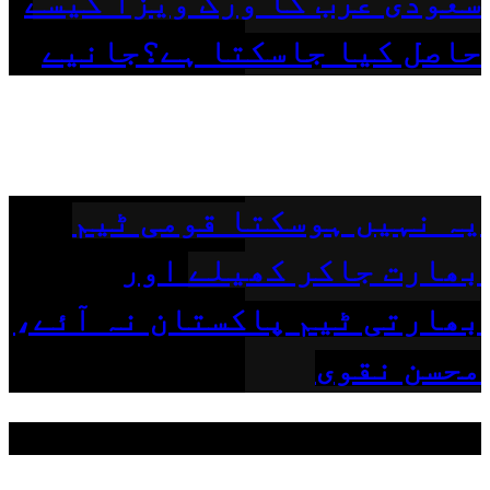
سعودی عرب کا ورک ویزا کیسے
حاصل کیا جاسکتا ہے؟جانیے
یہ نہیں ہوسکتا قومی ٹیم
بھارت جاکر کھیلے اور
بھارتی ٹیم پاکستان نہ آئے،
محسن نقوی
مقبول ٹیگز