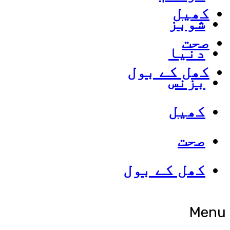
کھیل
شوبز
صحت
دنیا
کھل کے بول
بزنس
کھیل
صحت
کھل کے بول
Menu