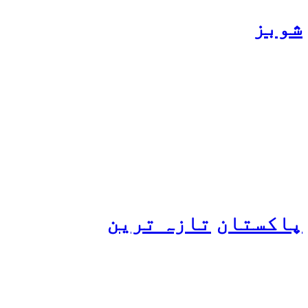
شوبز
ہانیہ عامر کی بہن ایشا
عامر کی بولڈ تصاویر وائرل
ہو گئیں
پاکستان
تازہ ترین
پیٹرول کی قیمتوں میں اضافے
کی وجہ کیا ہے؟ وزیرِ