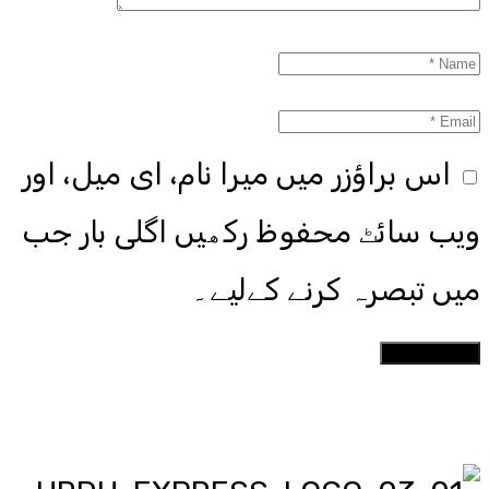
اس براؤزر میں میرا نام، ای میل، اور
ویب سائٹ محفوظ رکھیں اگلی بار جب
میں تبصرہ کرنے کےلیے۔