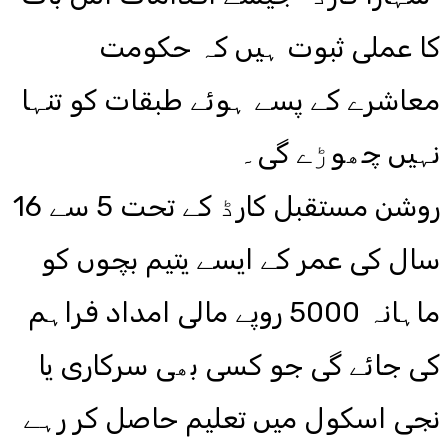
کا عملی ثبوت ہیں کہ حکومت
معاشرے کے پسے ہوئے طبقات کو تنہا
نہیں چھوڑے گی۔
روشن مستقبل کارڈ کے تحت 5 سے 16
سال کی عمر کے ایسے یتیم بچوں کو
ماہانہ 5000 روپے مالی امداد فراہم
کی جائے گی جو کسی بھی سرکاری یا
نجی اسکول میں تعلیم حاصل کر رہے