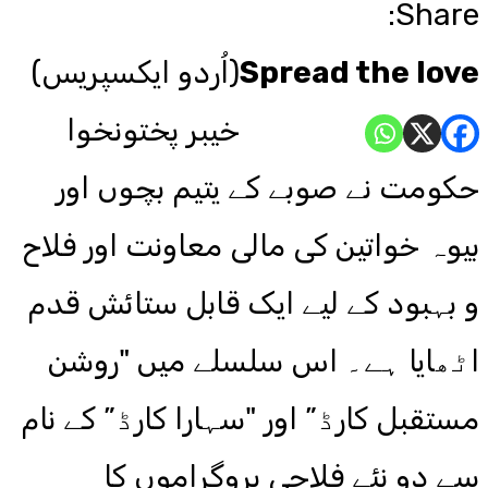
Share:
Spread the love
(اُردو ایکسپریس)
خیبر پختونخوا
حکومت نے صوبے کے یتیم بچوں اور
بیوہ خواتین کی مالی معاونت اور فلاح
و بہبود کے لیے ایک قابل ستائش قدم
اٹھایا ہے۔ اس سلسلے میں "روشن
مستقبل کارڈ” اور "سہارا کارڈ” کے نام
سے دو نئے فلاحی پروگراموں کا