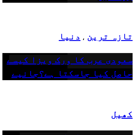
تازہ ترین
دنیا
,
سعودی عرب کا ورک ویزا کیسے
حاصل کیا جاسکتا ہے؟جانیے
کھیل