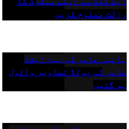
ایک کلک سے اپنے میٹرک کا
رزلٹ معلوم کریں
ہانیہ عامر کی بہن ایشا
عامر کی بولڈ تصاویر وائرل
ہو گئیں