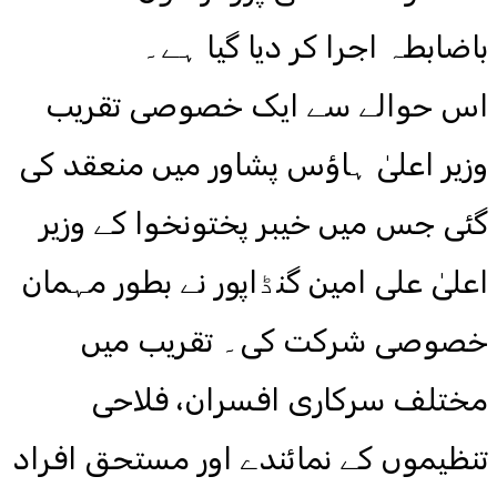
باضابطہ اجرا کر دیا گیا ہے۔
اس حوالے سے ایک خصوصی تقریب
وزیر اعلیٰ ہاؤس پشاور میں منعقد کی
گئی جس میں خیبر پختونخوا کے وزیر
اعلیٰ علی امین گنڈاپور نے بطور مہمان
خصوصی شرکت کی۔ تقریب میں
مختلف سرکاری افسران، فلاحی
تنظیموں کے نمائندے اور مستحق افراد