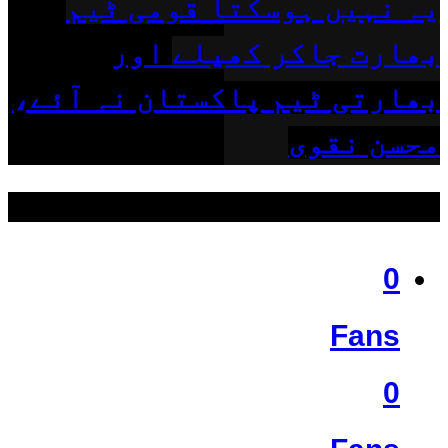
یہ نہیں ہوسکتا قومی ٹیم
بھارت جاکر کھیلے اور
بھارتی ٹیم پاکستان نہ آئے،
محسن نقوی
ہمیں فالو کریں
0
Fans
0