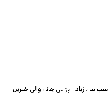
روح رواں عمران ملک پچھلے بیس سال
سے میڈیا کے مختلف شعبوں میں نبرد
آزما ہیں-
ادارہ اردو ایکسپریس کے علاوہ شارجہ
نیوز اور میڈیا بائیٹس بھی
کامیابی سے چلا رہا ہے
سب سے زیادہ پڑھی جانے والی خبریں