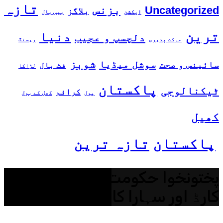
تازہ
بزنس
Uncategorized
بلاگز
ایکشن
بیس بال
ترین
دنیا
دلچسپ و عجیب
حرکت پذیری
ریسنگ
شوبز
سوشل میڈیا
سائینس و صحت
فٹ بال
لڑاکا
پاکستان
ٹیکنالوجی
کرائم
پول
کھل کے بول
کھیل
پاکستان
تازہ ترین
پختونخوا حکومت: روشن مستقبل
کارڈ اور سہارا کارڈ کا اجرا