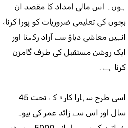
ہوں۔ اس مالی امداد کا مقصد ان
بچوں کی تعلیمی ضروریات کو پورا کرنا،
انہیں معاشی دباؤ سے آزاد رکھنا اور
ایک روشن مستقبل کی طرف گامزن
کرنا ہے۔
اسی طرح سہارا کارڈ کے تحت 45
سال اور اس سے زائد عمر کی بیوہ
خواتین کو بھی ماہانہ 5000 روپے دیے