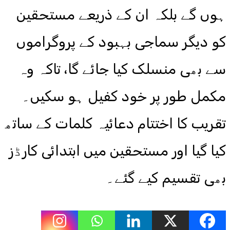
ہوں گے بلکہ ان کے ذریعے مستحقین
کو دیگر سماجی بہبود کے پروگراموں
سے بھی منسلک کیا جائے گا، تاکہ وہ
مکمل طور پر خود کفیل ہو سکیں۔
تقریب کا اختتام دعائیہ کلمات کے ساتھ
کیا گیا اور مستحقین میں ابتدائی کارڈز
بھی تقسیم کیے گئے۔