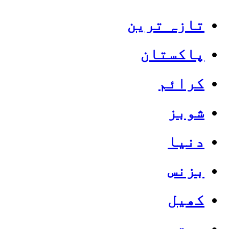
تازہ ترین
پاکستان
کرائم
شوبز
دنیا
بزنس
کھیل
صحت