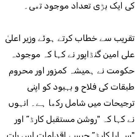
کی ایک بڑی تعداد موجود تھی۔
تقریب سے خطاب کرتے ہوئے وزیر اعلیٰ
علی امین گنڈاپور نے کہا کہ موجودہ
حکومت نے ہمیشہ کمزور اور محروم
طبقات کی فلاح و بہبود کو اپنی
ترجیحات میں شامل رکھا ہے۔ انہوں
نے کہا کہ "روشن مستقبل کارڈ” اور
"سہارا کارڈ” جیسے اقدامات اس بات