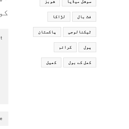
سوشل میڈیا
شوبز
محسن
کو
فٹ بال
لڑاکا
نقوی
ٹیکنالوجی
پاکستان
پول
کرائم
کھل کے بول
کھیل