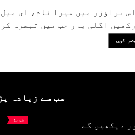
س براؤزر میں میرا نام، ای میل،
کھیں اگلی بار جب میں تبصرہ کر
سب سے زیادہ پڑ
شوبز
ر دیکھیں گے