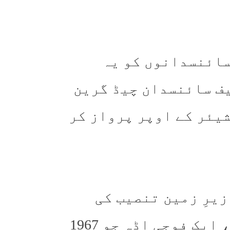
سائنسدانوں کو یہ
ہوئی، جب چیف سائنسدان چیڈ گرین
شیئر کے اوپر پرواز کر
زیرِ زمین تنصیب کی
نشاندہی کی، جو کیمپ سینچری نکلی، ایک فوجی اڈہ جو 1967