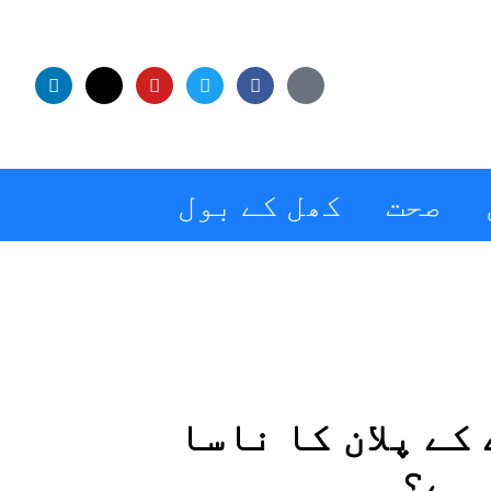
صحت
کھل کے بول
کے پلان کا ناسا
 ہے؟