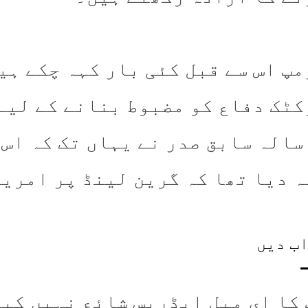
پ اس سے قبل کئی بار کہہ چکے ہیں
کٹک دفاع کو مضبوط بنانے کے لیے 
7 سالہ سابق صدر نے یہاں تک کہ اس
ہ دیا تھا کہ گرین لینڈ پر امریک
ب دیں
 کا ای میل ایڈریس شائع نہیں کیا