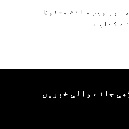
 اور ویب سائٹ محفوظ
نے کےلیے۔
ھی جانے والی خبریں