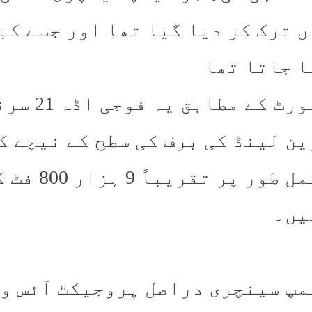
ا جاتا تھا
رپورٹ کے
ین لینڈ کی برف کی سطح کے نیچے ک
مکمل طور 
یں۔