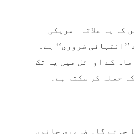
 کہ یہ علاقہ امریکی
’’انتہائی ضروری‘‘ ہے۔
 ماہ کے اوائل میں یہ تک
ہ حملہ کر سکتا ہے۔
 جائے گا۔
ضروری خانوں