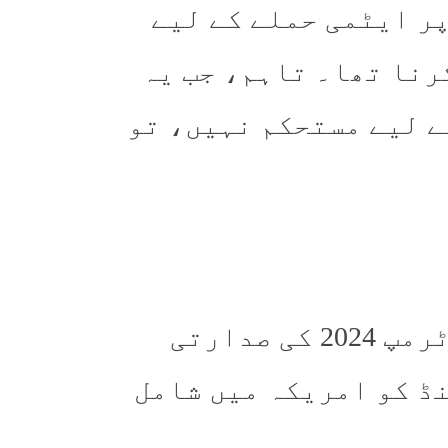
ر ایٹمی حملے کے لیے
کرنا تھا۔ تاہم، جب یہ
ے لیے مستحکم نہیں، تو
یہ دریافت ایسے وقت سامنے آئی جب ٹرمپ 2024 کی صدارتی
نڈ کو امریکہ میں شامل