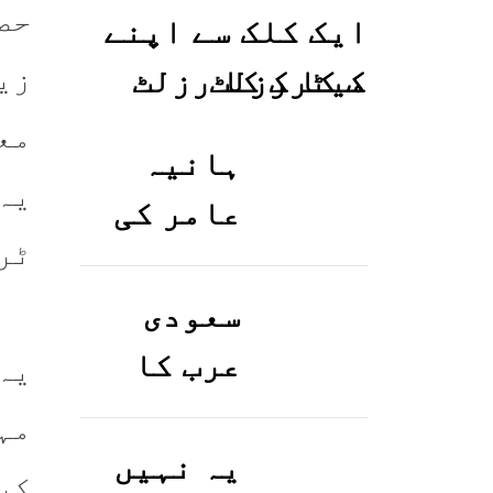
حص
ایک کلک سے اپنے
زی
میٹرک کا رزلٹ
معلوم کریں
مع
ہانیہ
یہ
عامر کی
ٹر
بہن ایشا
عامر کی
سعودی
بولڈ
عرب کا
تصاویر
ورک ویزا
مہ
وائرل ہو
کیسے
یہ نہیں
کر