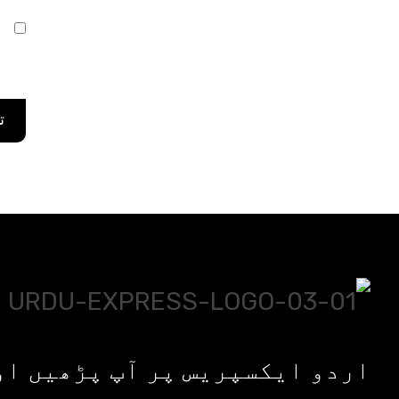
ا
ر
اردو ایکسپریس پر آپ پڑھیں او