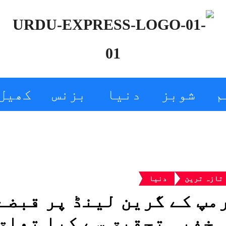
م
شوبز
دنیا
بزنس
کھیل
تازہ ترین
دنیا
مپ کے گرین لینڈ پر قبضے 
 خفیہ تحقیق سے کیا تعلق