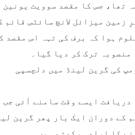
ہ تھا، جس کا مقصد سوویت یونین پ
رِ زمین میزائل لانچ سائٹس قائم 
لوم ہوا کہ برف کی تہہ اس مقصد ک
 منصوبہ ترک کر دیا گیا۔
مپ کی گرین لینڈ میں دلچسپی
م کے دوران ایک بار پھر گرین لی
نے کا ارادہ رکھتے ہیں۔