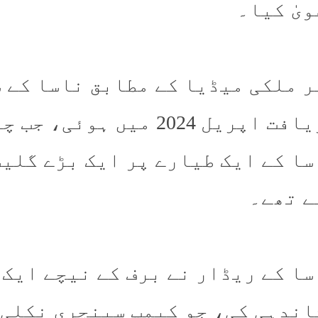
یٰ کیا۔
ر ملکی میڈیا کے مطابق ناسا کے 
دریافت اپریل 2024 میں 
سا کے ایک طیارے پر ایک بڑے گلی
ے تھے۔
سا کے ریڈار نے برف کے نیچے ایک 