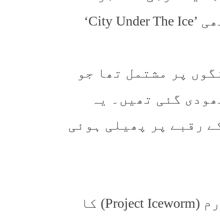
میں ترک کر دیا گیا تھا اور جسے کبھی ’City Under The Ice‘
 مطابق یہ فوجی اڈہ 21 سرنگوں پر مشتمل تھا جو
ھودی گئی تھیں۔ یہ
پر تقریباً 9 ہزار 800 فٹ کے رقبے پر پھیلی ہوئی
کیمپ سینچری دراصل پروجیکٹ آئس ورم (Project Iceworm) کا