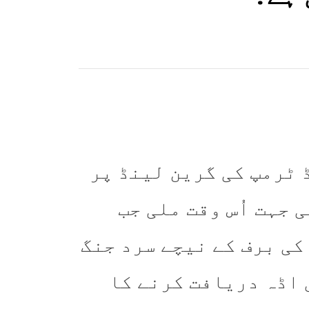
 ٹرمپ کی گرین لینڈ پر
 جہت اُس وقت ملی جب
کی برف کے نیچے سرد جنگ
 اڈہ دریافت کرنے کا