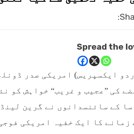
Sha
Spread the lo
ُردو ایکسپریس) امریکی صدر ڈونلڈ
ے کی ”عجیب و غریب“ خواہش کو نئی
سا کے سائنسدانوں نے گرین لینڈ 
 زمانے کا ایک خفیہ امریکی فوجی