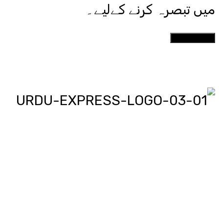
میں تبصرہ کرنے کےلیے۔
اردو ایکسپریس پر آپ پڑھیں اور
دیکھیں گے دنیا بھر کی خبریں، مختصر
پیرائے میں، یعنی سو لفظوں میں پوری
خبر اور ساٹھ سیکنڈز میں پورا پیکج،