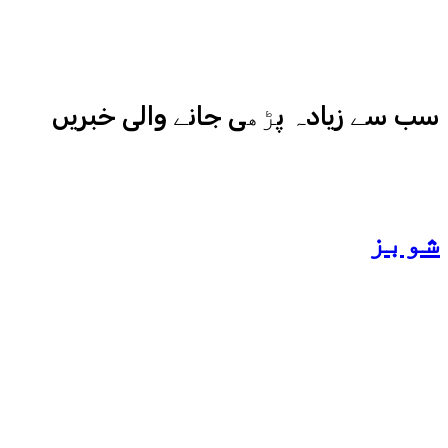
کامیابی سے چلا رہا ہے
سب سے زیادہ پڑھی جانے والی خبریں
شوبز
ہانیہ عامر کی بہن ایشا
عامر کی بولڈ تصاویر وائرل
ہو گئیں