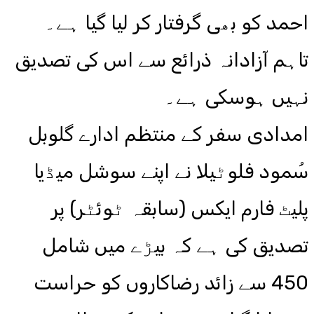
احمد کو بھی گرفتار کر لیا گیا ہے۔
تاہم آزادانہ ذرائع سے اس کی تصدیق
نہیں ہوسکی ہے۔
امدادی سفر کے منتظم ادارے گلوبل
سُمود فلوٹیلا نے اپنے سوشل میڈیا
پلیٹ فارم ایکس (سابقہ ٹوئٹر) پر
تصدیق کی ہے کہ بیڑے میں شامل
450 سے زائد رضاکاروں کو حراست