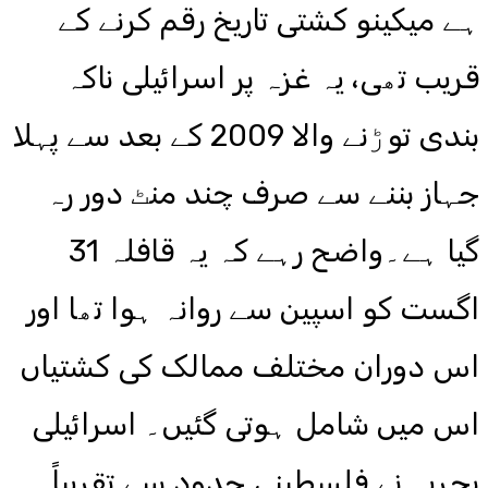
ہے میکینو کشتی تاریخ رقم کرنے کے
قریب تھی، یہ غزہ پر اسرائیلی ناکہ
بندی توڑنے والا 2009 کے بعد سے پہلا
جہاز بننے سے صرف چند منٹ دور رہ
گیا ہے۔واضح رہے کہ یہ قافلہ 31
اگست کو اسپین سے روانہ ہوا تھا اور
اس دوران مختلف ممالک کی کشتیاں
اس میں شامل ہوتی گئیں۔ اسرائیلی
بحریہ نے فلسطینی حدود سے تقریباً