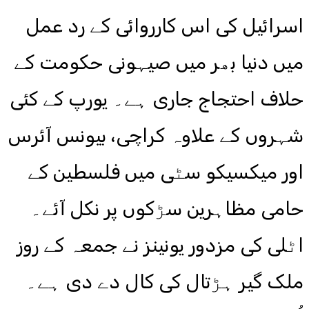
اسرائیل کی اس کارروائی کے رد عمل
میں دنیا بھر میں صیہونی حکومت کے
حلاف احتجاج جاری ہے۔ یورپ کے کئی
شہروں کے علاوہ کراچی، بیونس آئرس
اور میکسیکو سٹی میں فلسطین کے
حامی مظاہرین سڑکوں پر نکل آئے۔
اٹلی کی مزدور یونینز نے جمعہ کے روز
ملک گیر ہڑتال کی کال دے دی ہے۔