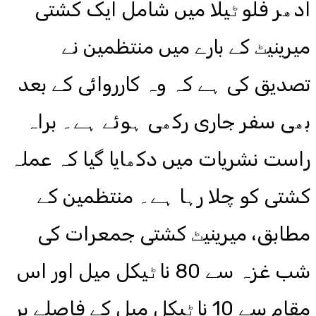
اُدھر فلوٹیلا میں شامل ایک کشتی
میرینیٹ کے بارے میں منتظمین نے
تصدیق کی ہے کہ وہ کارروائی کے بعد
بھی سفر جاری رکھی ہوئے ہے۔ براہ
راست نشریات میں دکھایا گیا کہ عملہ
کشتی کو چلا رہا ہے۔ منتظمین کے
مطابق، میرینیٹ کشتی جمعرات کی
شب غزہ سے 80 ناٹیکل میل اور اس
مقام سے 10 ناٹیکل میل کے فاصلے پر