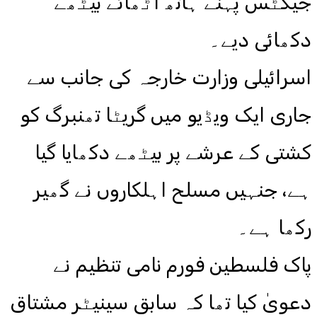
جیکٹس پہنے ہاتھ اٹھائے بیٹھے
دکھائی دیے۔
اسرائیلی وزارت خارجہ کی جانب سے
جاری ایک ویڈیو میں گریٹا تھنبرگ کو
کشتی کے عرشے پر بیٹھے دکھایا گیا
ہے، جنہیں مسلح اہلکاروں نے گھیر
رکھا ہے۔
پاک فلسطین فورم نامی تنظیم نے
دعویٰ کیا تھا کہ سابق سینیٹر مشتاق