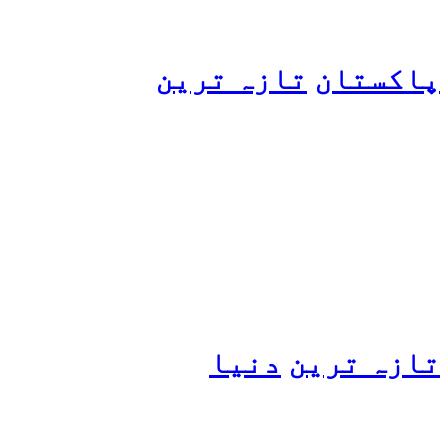
پاکستان
تازہ ترین
پیٹرول کی قیمتوں میں اضافے
کی وجہ کیا ہے؟ وزیرِ
پیٹرولیم نے پردہ اٹھا دیا
تازہ ترین
دنیا
مسافروں سے بھری فیری کو