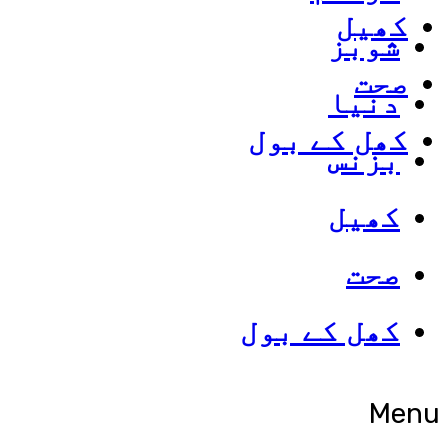
کھیل
شوبز
صحت
دنیا
کھل کے بول
بزنس
کھیل
صحت
کھل کے بول
Menu