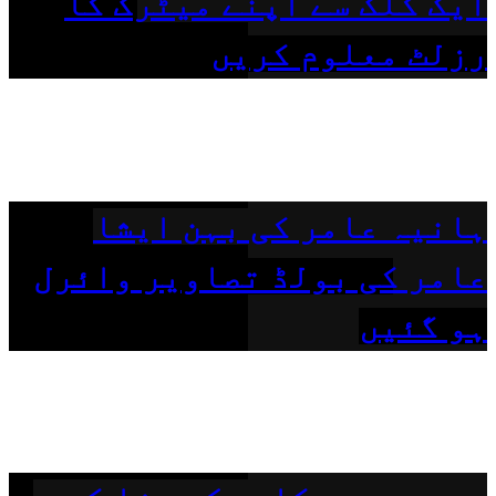
ایک کلک سے اپنے میٹرک کا
رزلٹ معلوم کریں
ہانیہ عامر کی بہن ایشا
عامر کی بولڈ تصاویر وائرل
ہو گئیں