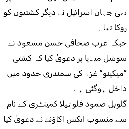
تھی جہاں اسرائیل نے دیگر کشتیوں کو
روکا تھا۔
جبکہ عرب صحافی حسن مسعود نے
سوشل میڈیا پر دعویٰ کیا کہ کشتی
”میکینو“ غزہ کی سمندری حدود میں
داخل ہوگئی ہے۔
گلوبل صمود فلوٹیلا کمینٹری کے نام
سے منسوب ایکس اکاؤنٹ نے دعویٰ کیا