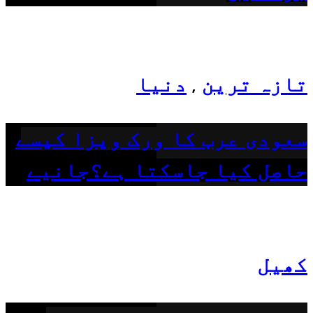
تازہ ترین
دنیا
,
سعودی عرب کا ورک ویزا کیسے
حاصل کیا جاسکتا ہے؟جانیے
کھیل