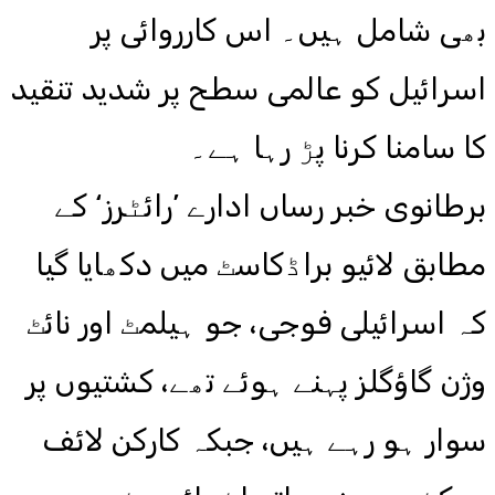
بھی شامل ہیں۔ اس کارروائی پر
اسرائیل کو عالمی سطح پر شدید تنقید
کا سامنا کرنا پڑ رہا ہے۔
برطانوی خبر رساں ادارے ’رائٹرز‘ کے
مطابق لائیو براڈکاسٹ میں دکھایا گیا
کہ اسرائیلی فوجی، جو ہیلمٹ اور نائٹ
وژن گاؤگلز پہنے ہوئے تھے، کشتیوں پر
سوار ہو رہے ہیں، جبکہ کارکن لائف