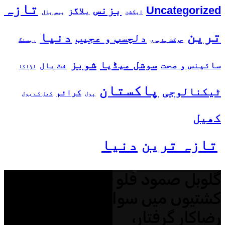
تازہ
بزنس
Uncategorized
بلاگز
ایکشن
بیس بال
ترین
دنیا
دلچسپ و عجیب
حرکت پذیری
ریسنگ
شوبز
سوشل میڈیا
سائینس و صحت
فٹ بال
لڑاکا
پاکستان
ٹیکنالوجی
کرائم
پول
کھل کے بول
کھیل
تازہ ترین
دنیا
گلوبل صمود فلوٹیلا کی 42
کشتیوں میں سوار 450 سے زائد
رضاکار گرفتار،