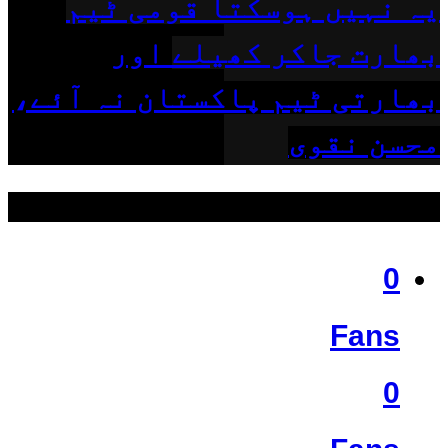
یہ نہیں ہوسکتا قومی ٹیم
بھارت جاکر کھیلے اور
بھارتی ٹیم پاکستان نہ آئے،
محسن نقوی
ہمیں فالو کریں
0
Fans
0