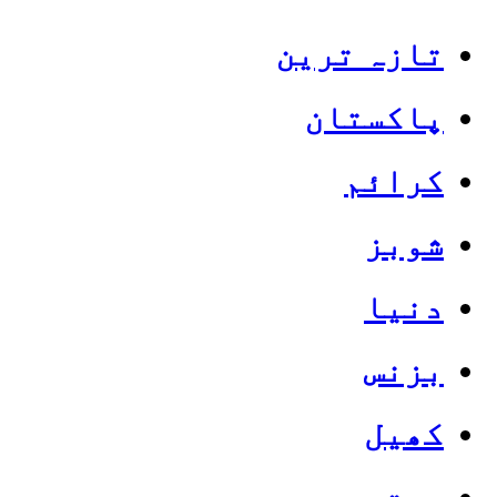
تازہ ترین
پاکستان
کرائم
شوبز
دنیا
بزنس
کھیل
صحت