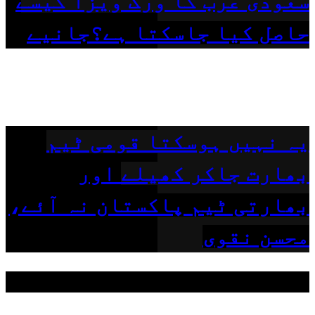
سعودی عرب کا ورک ویزا کیسے
حاصل کیا جاسکتا ہے؟جانیے
یہ نہیں ہوسکتا قومی ٹیم
بھارت جاکر کھیلے اور
بھارتی ٹیم پاکستان نہ آئے،
محسن نقوی
مقبول ٹیگز