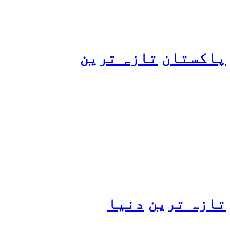
پاکستان
تازہ ترین
پیٹرول کی قیمتوں میں اضافے
کی وجہ کیا ہے؟ وزیرِ
پیٹرولیم نے پردہ اٹھا دیا
تازہ ترین
دنیا