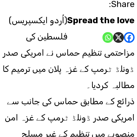
Share:
Spread the love
(اُردو ایکسپریس)
فلسطین کی
مزاحتمی تنظیم حماس نے امریکی صدر
ڈونلڈ ٹرمپ کے غزہ پلان میں ترمیم کا
مطالبہ کردیا۔
ذرائع کے مطابق حماس کی جانب سے
امریکی صدر ڈونلڈ ٹرمپ کے غزہ امن
منصوبے میں تنظیم کے غیر مسلح