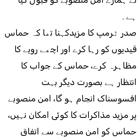
ہے۔
صدر ٹرمپ کا مزیدکہنا تھا کہ حماس
قیدیوں کو رہا کرے اور اچھے رویے کا
مظاہرہ کرے، حماس کے جواب کا
انتظار ہے بصورت دیگر بہت
افسوسناک انجام ہو گا، امن منصوبے
پر مزید مذاکرات کا کوئی امکان نہیں،
حماس کو امن منصوبے سے اتفاق