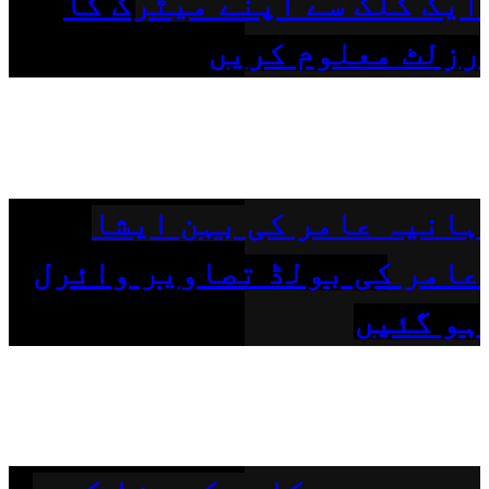
ایک کلک سے اپنے میٹرک کا
رزلٹ معلوم کریں
ہانیہ عامر کی بہن ایشا
عامر کی بولڈ تصاویر وائرل
ہو گئیں