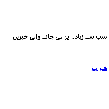
نیوز اور میڈیا بائیٹس بھی
کامیابی سے چلا رہا ہے
سب سے زیادہ پڑھی جانے والی خبریں
شوبز
ہانیہ عامر کی بہن ایشا
عامر کی بولڈ تصاویر وائرل
ہو گئیں