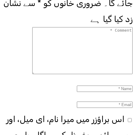
جائے گا۔
ضروری خانوں کو
*
سے نشان
زد کیا گیا ہے
اس براؤزر میں میرا نام، ای میل، اور