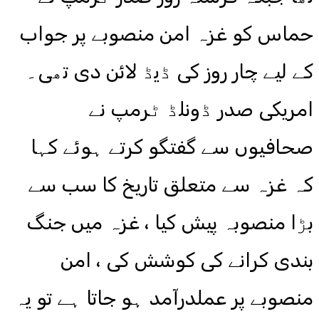
حماس کو غزہ امن منصوبے پر جواب
کے لیے چار روز کی ڈیڈ لائن دی تھی۔
امریکی صدر ڈونلڈ ٹرمپ نے
صحافیوں سے گفتگو کرتے ہوئے کہا
کہ غزہ سے متعلق تاریخ کا سب سے
بڑا منصوبہ پیش کیا ، غزہ میں جنگ
بندی کرانے کی کوشش کی ، امن
منصوبے پر عملدرآمد ہو جاتا ہے تو یہ