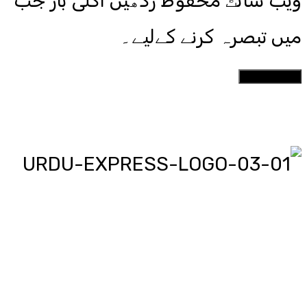
ویب سائٹ محفوظ رکھیں اگلی بار جب
میں تبصرہ کرنے کےلیے۔
اردو ایکسپریس پر آپ پڑھیں اور
دیکھیں گے دنیا بھر کی خبریں، مختصر
پیرائے میں، یعنی سو لفظوں میں پوری