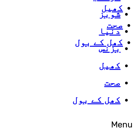
کھیل
شوبز
صحت
دنیا
کھل کے بول
بزنس
کھیل
صحت
کھل کے بول
Menu