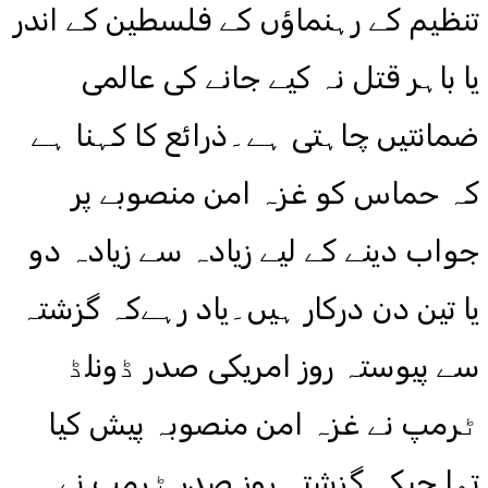
تنظیم کے رہنماؤں کے فلسطین کے اندر
یا باہر قتل نہ کیے جانے کی عالمی
ضمانتیں چاہتی ہے۔ذرائع کا کہنا ہے
کہ حماس کو غزہ امن منصوبے پر
جواب دینے کے لیے زیادہ سے زیادہ دو
یا تین دن درکار ہیں۔یاد رہےکہ گزشتہ
سے پیوستہ روز امریکی صدر ڈونلڈ
ٹرمپ نے غزہ امن منصوبہ پیش کیا
تھا جبکہ گزشتہ روز صدر ٹرمپ نے