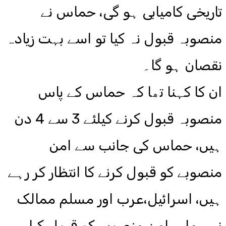
تاریخی کامیابی ہو گی، حماس نے
منصوبہ قبول نہ کیا تو اسے بہت زیادہ
نقصان ہو گا۔
ان کا کہنا تھا کہ حماس کے پاس
منصوبہ قبول کرنے کیلئے 3 سے 4 دن
ہیں، حماس کی جانب سے امن
منصوبے کو قبول کرنے کا انتظار کر رہے
ہیں، اسرائیل،عرب اور مسلم ممالک
نے ہمارے امن منصوبے کو قبول کیا