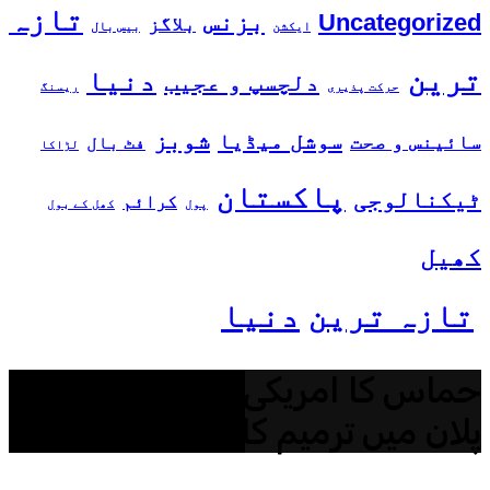
تازہ
بزنس
Uncategorized
بلاگز
ایکشن
بیس بال
ترین
دنیا
دلچسپ و عجیب
حرکت پذیری
ریسنگ
شوبز
سوشل میڈیا
سائینس و صحت
فٹ بال
لڑاکا
پاکستان
ٹیکنالوجی
کرائم
پول
کھل کے بول
کھیل
تازہ ترین
دنیا
حماس کا امریکی صدر کے غزہ
پلان میں ترمیم کا مطالبہ