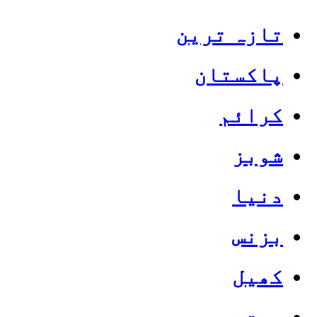
تازہ ترین
پاکستان
کرائم
شوبز
دنیا
بزنس
کھیل
صحت