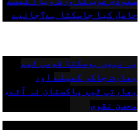
سعودی عرب کا ورک ویزا کیسے
حاصل کیا جاسکتا ہے؟جانیے
یہ نہیں ہوسکتا قومی ٹیم
بھارت جاکر کھیلے اور
بھارتی ٹیم پاکستان نہ آئے،
محسن نقوی
مقبول ٹیگز