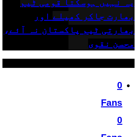
یہ نہیں ہوسکتا قومی ٹیم
بھارت جاکر کھیلے اور
بھارتی ٹیم پاکستان نہ آئے،
محسن نقوی
ہمیں فالو کریں
0
Fans
0